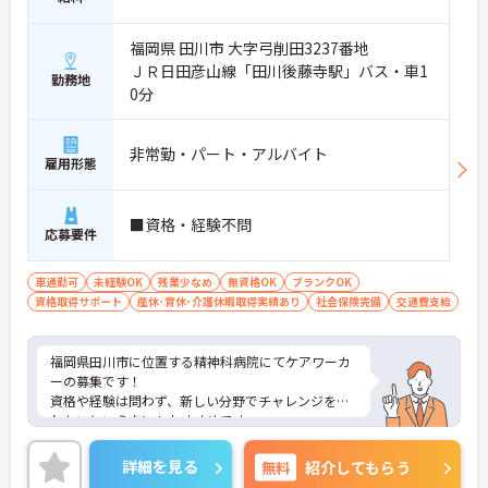
福岡県 田川市 大字弓削田3237番地
ＪＲ日田彦山線「田川後藤寺駅」バス・車1
勤務地
0分
非常勤・パート・アルバイト
雇用形態
■資格・経験不問
応募要件
車通勤可
未経験OK
残業少なめ
無資格OK
ブランクOK
資格取得サポート
産休･育休･介護休暇取得実績あり
社会保険完備
交通費支給
福岡県田川市に位置する精神科病院にてケアワーカ
ーの募集です！
資格や経験は問わず、新しい分野でチャレンジをさ
れたいという方にもおすすめです。
ご興味ある方には、面接対策ポイントなど、さらに
詳細をお話しいたしますのでお気軽にご相談くださ
詳細を見る
無料
紹介してもらう
い！