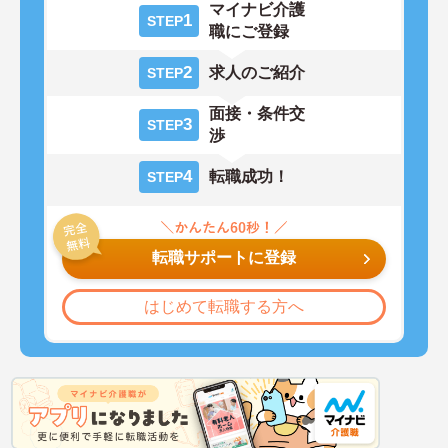
マイナビ介護
1
STEP
職にご登録
2
求人のご紹介
STEP
面接・条件交
3
STEP
渉
4
転職成功！
STEP
転職サポートに登録
はじめて転職する方へ