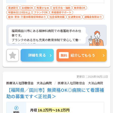
車通勤可
未経験OK
残業少なめ
住宅手当・補助
無資格OK
年間休日110日以上
ブランクOK
資格取得サポート
産休･育休･介護休暇取得実績あり
社会保険完備
交通費支給
退職金制度あり
福岡県田川市にある精神科病院での看護助手のお仕
事です。
ブランクのある方も充実の教育体制で安心して働い
ていただけます◎
残業もほとんどございませんのでプライベートや家
庭との両立もしやすい環境です。
詳細を見る
無料
紹介してもらう
無料駐車場があるのでマイカーでの通勤も可能。離
れた地域にお住まいの方もストレス無く通勤してい
ただけます。
ご興味がある方は是非一度マイナビまでお問合せ下
さい。更に詳細などお伝えします。
更新日：2026年06月11日
医療法人社団敬信会 大法山病院
医療法人社団敬信会 大法山病院
【福岡県／田川市】無資格OK◎病院にて看護補
助の募集です＜正社員＞
月収
16.2万円～16.2万円
給料