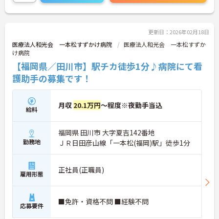
視した働き方が可能です。また、子育てや介護を支
援する制度も充実しており、ライフステージに合わ
せて柔軟に働ける環境が整っています。さらに、賞
与は過去実績で年2回・計4.30ヶ月分と、収入面で
更新日：2026年02月18日
も安心感があります。マイカー通勤可能で通勤しや
医療法人和光会 一本松すずかけ病院
医療法人和光会 一本松すずか
すい点もポイントです。
け病院
ご興味のある方には、面接対策ポイントなどさらに
【福岡県／田川市】駅チカ徒歩1分♪病院にて看
詳細をお話いたしますので、お気軽にご相談くださ
い。
護助手の募集です！
月収
20.1万円
～程度※夜勤手当込
給料
福岡県 田川市 大字夏吉142番地
勤務地
ＪＲ日田彦山線「一本松(福岡)駅」徒歩1分
正社員(正職員)
雇用形態
■免許・資格不問 ■経験不問
応募要件