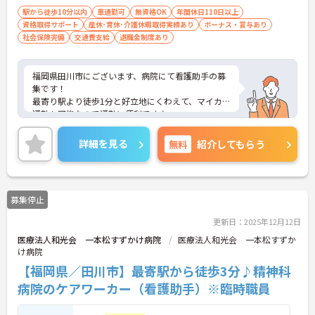
駅から徒歩10分以内
車通勤可
無資格OK
年間休日110日以上
資格取得サポート
産休･育休･介護休暇取得実績あり
ボーナス・賞与あり
社会保険完備
交通費支給
退職金制度あり
福岡県田川市にございます、病院にて看護助手の募
集です！
最寄り駅より徒歩1分と好立地にくわえて、マイカー
通勤も可能なので通勤に便利です♪
その他福利厚生も整っておりますので安心して就業
していただけます★
詳細を見る
無料
紹介してもらう
ご興味のある方は、マイナビ介護職までお問い合わ
せください。
募集停止
更新日：2025年12月12日
医療法人和光会 一本松すずかけ病院
医療法人和光会 一本松すずか
け病院
【福岡県／田川市】最寄駅から徒歩3分♪精神科
病院のケアワーカー（看護助手）※臨時職員