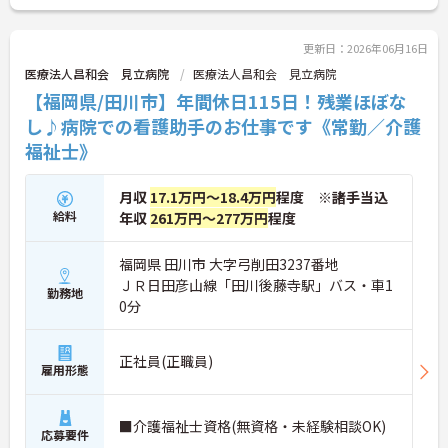
い！
更新日：2026年06月16日
医療法人昌和会 見立病院
医療法人昌和会 見立病院
【福岡県/田川市】年間休日115日！残業ほぼな
し♪病院での看護助手のお仕事です《常勤／介護
福祉士》
月収
17.1万円～18.4万円
程度 ※諸手当込
給料
年収
261万円～277万円
程度
福岡県 田川市 大字弓削田3237番地
ＪＲ日田彦山線「田川後藤寺駅」バス・車1
勤務地
0分
正社員(正職員)
雇用形態
■介護福祉士資格(無資格・未経験相談OK)
応募要件