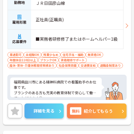
勤務地
ＪＲ日田彦山線
正社員(正職員)
雇用形態
■実務者研修修了またはホームヘルパー1級
応募要件
車通勤可
未経験OK
残業少なめ
住宅手当・補助
無資格OK
年間休日110日以上
ブランクOK
資格取得サポート
産休･育休･介護休暇取得実績あり
社会保険完備
交通費支給
退職金制度あり
福岡県田川市にある精神科病院での看護助手のお仕
事です。
ブランクのある方も充実の教育体制で安心して働い
ていただけます◎
残業もほとんどございませんのでプライベートや家
庭との両立もしやすい環境です。
詳細を見る
無料
紹介してもらう
無料駐車場があるのでマイカーでの通勤も可能。離
れた地域にお住まいの方もストレス無く通勤してい
ただけます。
ご興味がある方は是非一度マイナビまでお問合せ下