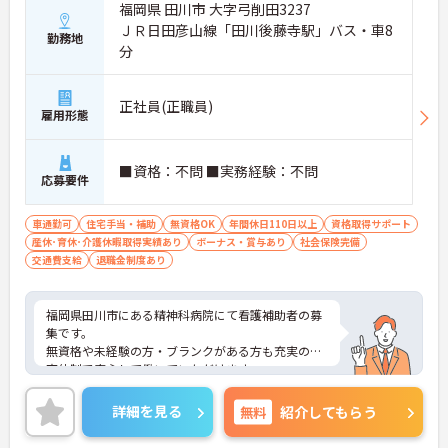
福岡県 田川市 大字弓削田3237
ＪＲ日田彦山線「田川後藤寺駅」バス・車8
勤務地
分
正社員(正職員)
雇用形態
■資格：不問 ■実務経験：不問
応募要件
車通勤可
住宅手当・補助
無資格OK
年間休日110日以上
資格取得サポート
産休･育休･介護休暇取得実績あり
ボーナス・賞与あり
社会保険完備
交通費支給
退職金制度あり
福岡県田川市にある精神科病院にて看護補助者の募
集です。
無資格や未経験の方・ブランクがある方も充実の教
育体制で安心して働いていただけます。
残業はありません。ワークライフバランスを保ちな
がらご勤務いただけます。
詳細を見る
無料
紹介してもらう
ご興味のある方には、面接対策ポイントなど、さら
に詳細をご案内しますのでお気軽にご相談くださ