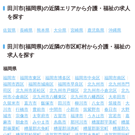
田川市(福岡県)の近隣エリアから介護・福祉の求人
を探す
佐賀県
長崎県
熊本県
大分県
宮崎県
鹿児島県
沖縄県
田川市(福岡県)の近隣の市区町村から介護・福祉の
求人を探す
福岡県
福岡市
福岡市東区
福岡市博多区
福岡市中央区
福岡市南区
福岡市西区
福岡市城南区
福岡市早良区
北九州市
北九州市門
司区
北九州市若松区
北九州市戸畑区
北九州市小倉北区
北九
州市小倉南区
北九州市八幡東区
北九州市八幡西区
大牟田市
久留米市
直方市
飯塚市
田川市
柳川市
八女市
筑後市
大
川市
行橋市
豊前市
中間市
小郡市
筑紫野市
春日市
大野
城市
宗像市
太宰府市
古賀市
福津市
うきは市
宮若市
嘉
麻市
朝倉市
みやま市
糸島市
那珂川市
糟屋郡宇美町
糟屋
郡篠栗町
糟屋郡志免町
糟屋郡須惠町
糟屋郡新宮町
糟屋郡久
山町
糟屋郡粕屋町
遠賀郡芦屋町
遠賀郡水巻町
遠賀郡岡垣町