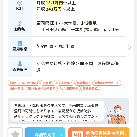
月収
15.1万円
～以上
給料
年収
243万円
～以上
福岡県 田川市 大字夏吉142番地
勤務地
ＪＲ日田彦山線「一本松(福岡)駅」徒歩1分
契約社員・嘱託社員
雇用形態
＜必要な資格・経験＞ ■不問 ※経験者優
応募要件
遇
駅から徒歩10分以内
車通勤可
未経験OK
無資格OK
資格取得サポート
産休･育休･介護休暇取得実績あり
社会保険完備
交通費支給
看護助手・臨時職員の求人です。将来的には正職員
登用の可能性もあります！最寄駅から徒歩3分と、
通勤もラクラク♪病棟によって夜勤もありますが、
月の平均回数が0～2回と非常に少なく、プライベー
トを重視したい方にもおススメです！
最新の募集状況を問
詳細を見る
無料