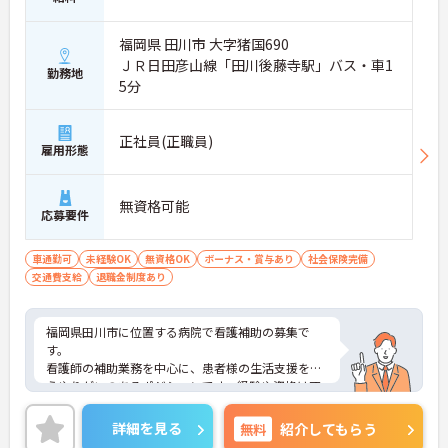
福岡県 田川市 大字猪国690
ＪＲ日田彦山線「田川後藤寺駅」バス・車1
勤務地
5分
正社員(正職員)
雇用形態
無資格可能
応募要件
車通勤可
未経験OK
無資格OK
ボーナス・賞与あり
社会保険完備
交通費支給
退職金制度あり
福岡県田川市に位置する病院で看護補助の募集で
す。
看護師の補助業務を中心に、患者様の生活支援を担
うやりがいのあるポジションです。経験や資格は不
問のため、医療業界が初めての方でもチャレンジし
やすい点が魅力です。年間休日120日とお休みもし
詳細を見る
無料
紹介してもらう
っかり確保されており、ワークライフバランスを重