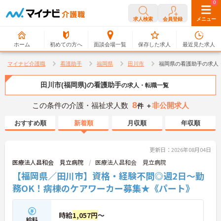
0
0
求人検索
会員登録
メニュー
ホーム
初めての方へ
面談会場一覧
保存した求人
最近見た求人
マイナビ介護職
看護助手
福岡県
田川市
福岡県の看護助手の求人
田川市(福岡県)の看護助手
の求人・転職一覧
8
この条件の介護・福祉求人数
非公開求人
件 ＋
おすすめ順
新着順
月収順
年収順
更新日：2026年08月04日
医療法人昌和会 見立病院
医療法人昌和会 見立病院
【福岡県／田川市】資格・経験不問◎週2日～勤
務OK！病棟のケアワーカー募集★《パート》
時給
1,057円
～
給料