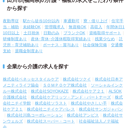
田川市(福岡県)の介護・福祉の求人をこだわり条件
から探す
夜勤専従
駅から徒歩10分以内
車通勤可
寮・借り上げ
住宅手
当・補助
未経験OK
管理職求人
無資格OK
高収入
年間休日1
10日以上
土日祝休
日勤のみ
ブランクOK
資格取得サポート
研修制度あり
産休･育休･介護休暇取得実績あり
残業少なめ
託
児所・育児補助あり
ボーナス・賞与あり
社会保険完備
交通費
支給
退職金制度あり
企業から介護の求人を探す
株式会社ベネッセスタイルケア
株式会社ツクイ
株式会社日本ア
メニティライフ協会
ＳＯＭＰＯケア株式会社
ソーシャルインク
ルー株式会社
株式会社SOYOKAZE
株式会社ケア２１
ALSOK
介護株式会社
株式会社ケアリッツ・アンド・パートナーズ
株式
会社ニチイ学館
株式会社ソラスト
株式会社やさしい手
株式会
社ケア２１
株式会社ニチイケアパレス
株式会社サンガジャパン
株式会社川島コーポレーション
株式会社アンビス
株式会社サ
ンウェルズ
株式会社スーパー・コート
社会福祉法人ノテ福祉
会