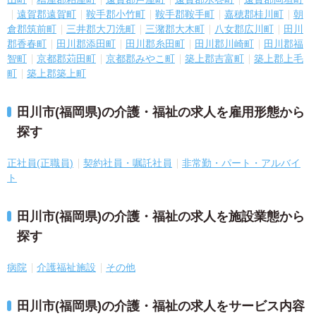
遠賀郡遠賀町
鞍手郡小竹町
鞍手郡鞍手町
嘉穂郡桂川町
朝
倉郡筑前町
三井郡大刀洗町
三潴郡大木町
八女郡広川町
田川
郡香春町
田川郡添田町
田川郡糸田町
田川郡川崎町
田川郡福
智町
京都郡苅田町
京都郡みやこ町
築上郡吉富町
築上郡上毛
町
築上郡築上町
田川市(福岡県)の介護・福祉の求人を雇用形態から
探す
正社員(正職員)
契約社員・嘱託社員
非常勤・パート・アルバイ
ト
田川市(福岡県)の介護・福祉の求人を施設業態から
探す
病院
介護福祉施設
その他
田川市(福岡県)の介護・福祉の求人をサービス内容