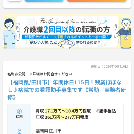
更新日：2026年06月16日
名称非公開 ※詳細はお問合せください
【福岡県/田川市】年間休日115日！残業ほぼな
し♪病院での看護助手募集です《常勤／実務者研
修》
月収
17.1万円～18.4万円
程度 ※諸手当込
給料
年収
261万円～277万円
程度
福岡県 田川市