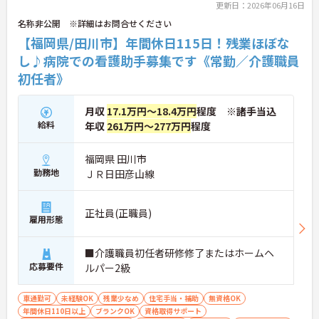
さい。更に詳細などお伝えします。
更新日：2026年06月16日
名称非公開 ※詳細はお問合せください
【福岡県/田川市】年間休日115日！残業ほぼな
し♪病院での看護助手募集です《常勤／介護職員
初任者》
月収
17.1万円～18.4万円
程度 ※諸手当込
給料
年収
261万円～277万円
程度
福岡県 田川市
勤務地
ＪＲ日田彦山線
正社員(正職員)
雇用形態
■介護職員初任者研修修了またはホームヘ
応募要件
ルパー2級
車通勤可
未経験OK
残業少なめ
住宅手当・補助
無資格OK
年間休日110日以上
ブランクOK
資格取得サポート