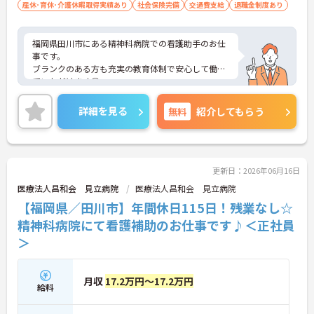
産休･育休･介護休暇取得実績あり
社会保険完備
交通費支給
退職金制度あり
福岡県田川市にある精神科病院での看護助手のお仕
事です。
ブランクのある方も充実の教育体制で安心して働い
ていただけます◎
残業もほとんどございませんのでプライベートや家
庭との両立もしやすい環境です。
詳細を見る
無料
紹介してもらう
無料駐車場があるのでマイカーでの通勤も可能。離
れた地域にお住まいの方もストレス無く通勤してい
ただけます。
ご興味がある方は是非一度マイナビまでお問合せ下
さい。更に詳細などお伝えします。
更新日：2026年06月16日
医療法人昌和会 見立病院
医療法人昌和会 見立病院
【福岡県／田川市】年間休日115日！残業なし☆
精神科病院にて看護補助のお仕事です♪＜正社員
＞
月収
17.2万円～17.2万円
給料