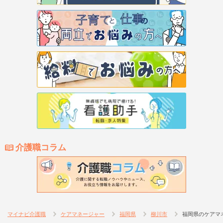
介護職コラム
マイナビ介護職
ケアマネージャー
福岡県
柳川市
福岡県のケアマ