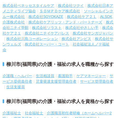
株式会社ベネッセスタイルケア
株式会社ツクイ
株式会社日本ア
メニティライフ協会
ＳＯＭＰＯケア株式会社
ソーシャルインク
ルー株式会社
株式会社SOYOKAZE
株式会社ケア２１
ALSOK
介護株式会社
株式会社ケアリッツ・アンド・パートナーズ
株式
会社ニチイ学館
株式会社ソラスト
株式会社やさしい手
株式会
社ケア２１
株式会社ニチイケアパレス
株式会社サンガジャパン
株式会社川島コーポレーション
株式会社アンビス
株式会社サ
ンウェルズ
株式会社スーパー・コート
社会福祉法人ノテ福祉
会
柳川市(福岡県)の介護・福祉の求人を職種から探す
介護職・ヘルパー
生活相談員
看護助手
ケアマネージャー
サ
ービス提供責任者
児童発達支援管理責任者
サービス管理責任者
生活支援員
柳川市(福岡県)の介護・福祉の求人を資格から探す
介護福祉士
社会福祉士
介護職員初任者研修（ホームヘルパー2