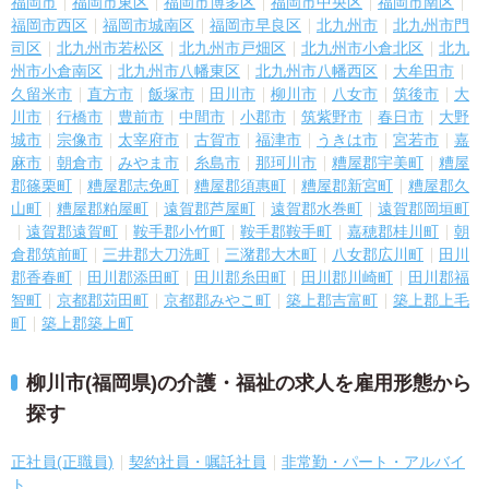
福岡市
福岡市東区
福岡市博多区
福岡市中央区
福岡市南区
福岡市西区
福岡市城南区
福岡市早良区
北九州市
北九州市門
司区
北九州市若松区
北九州市戸畑区
北九州市小倉北区
北九
州市小倉南区
北九州市八幡東区
北九州市八幡西区
大牟田市
久留米市
直方市
飯塚市
田川市
柳川市
八女市
筑後市
大
川市
行橋市
豊前市
中間市
小郡市
筑紫野市
春日市
大野
城市
宗像市
太宰府市
古賀市
福津市
うきは市
宮若市
嘉
麻市
朝倉市
みやま市
糸島市
那珂川市
糟屋郡宇美町
糟屋
郡篠栗町
糟屋郡志免町
糟屋郡須惠町
糟屋郡新宮町
糟屋郡久
山町
糟屋郡粕屋町
遠賀郡芦屋町
遠賀郡水巻町
遠賀郡岡垣町
遠賀郡遠賀町
鞍手郡小竹町
鞍手郡鞍手町
嘉穂郡桂川町
朝
倉郡筑前町
三井郡大刀洗町
三潴郡大木町
八女郡広川町
田川
郡香春町
田川郡添田町
田川郡糸田町
田川郡川崎町
田川郡福
智町
京都郡苅田町
京都郡みやこ町
築上郡吉富町
築上郡上毛
町
築上郡築上町
柳川市(福岡県)の介護・福祉の求人を雇用形態から
探す
正社員(正職員)
契約社員・嘱託社員
非常勤・パート・アルバイ
ト