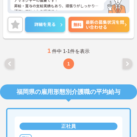
アマネジャーの募集です！
昇給・賞与の支給実績もあり、頑張りがしっかりと
評価に反映される環境です。
ご興味ある方には、面接対策ポイントなど、さらに
最新の募集状況を問
詳細をお話しいたしますのでお気軽にご相談くださ
詳細を見る
無料
い合わせる
い！
1
件中 1-1件を表示
1
福岡県の雇用形態別介護職の平均給与
正社員