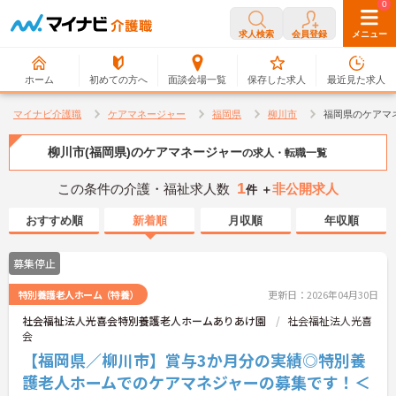
0
0
求人検索
会員登録
メニュー
ホーム
初めての方へ
面談会場一覧
保存した求人
最近見た求人
マイナビ介護職
ケアマネージャー
福岡県
柳川市
福岡県のケアマ
柳川市(福岡県)のケアマネージャー
の求人・転職一覧
1
この条件の介護・福祉求人数
非公開求人
件 ＋
おすすめ順
新着順
月収順
年収順
募集停止
特別養護老人ホーム（特養）
更新日：2026年04月30日
社会福祉法人光喜会特別養護老人ホームありあけ園
社会福祉法人光喜
会
【福岡県／柳川市】賞与3か月分の実績◎特別養
護老人ホームでのケアマネジャーの募集です！＜