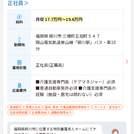
正社員＞
月収
17.7万円～19.6万円
給料
福岡県 柳川市 三橋町五拾町５４７
岡山電気軌道東山線「柳川駅」バス・車10
勤務地
分
正社員(正職員)
雇用形態
■介護支援専門員（ケアマネジャー）必須
■普通自動車免許必須 ■介護支援専門員の
応募要件
経験（施設・居宅は問わない）必須
車通勤可
残業少なめ
産休･育休･介護休暇取得実績あり
ボーナス・賞与あり
社会保険完備
交通費支給
退職金制度あり
福岡県柳川市に位置する特別養護老人ホームにてケ