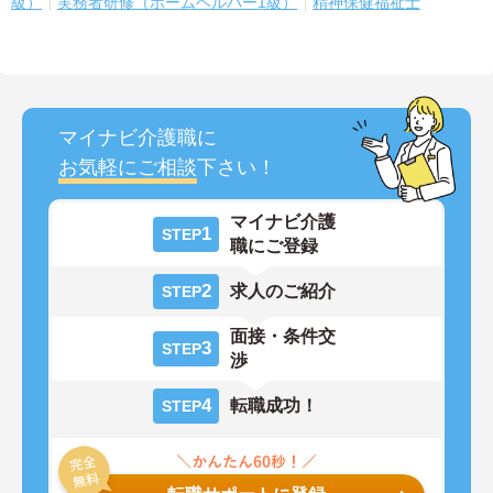
級）
実務者研修（ホームヘルパー1級）
精神保健福祉士
マイナビ介護職に
お気軽にご相談
下さい！
マイナビ介護
1
STEP
職にご登録
2
求人のご紹介
STEP
面接・条件交
3
STEP
渉
4
転職成功！
STEP