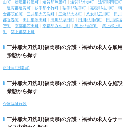
山町
糟屋郡粕屋町
遠賀郡芦屋町
遠賀郡水巻町
遠賀郡岡垣町
遠賀郡遠賀町
鞍手郡小竹町
鞍手郡鞍手町
嘉穂郡桂川町
朝
倉郡筑前町
三井郡大刀洗町
三潴郡大木町
八女郡広川町
田川
郡香春町
田川郡添田町
田川郡糸田町
田川郡川崎町
田川郡福
智町
京都郡苅田町
京都郡みやこ町
築上郡吉富町
築上郡上毛
町
築上郡築上町
三井郡大刀洗町(福岡県)の介護・福祉の求人を雇用
形態から探す
正社員(正職員)
三井郡大刀洗町(福岡県)の介護・福祉の求人を施設
業態から探す
介護福祉施設
三井郡大刀洗町(福岡県)の介護・福祉の求人をサー