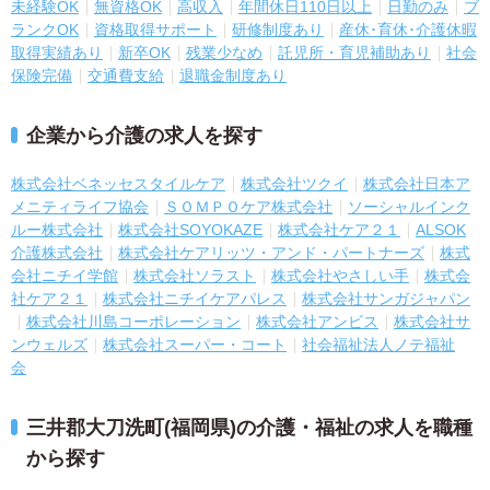
未経験OK
無資格OK
高収入
年間休日110日以上
日勤のみ
ブ
ランクOK
資格取得サポート
研修制度あり
産休･育休･介護休暇
取得実績あり
新卒OK
残業少なめ
託児所・育児補助あり
社会
保険完備
交通費支給
退職金制度あり
企業から介護の求人を探す
株式会社ベネッセスタイルケア
株式会社ツクイ
株式会社日本ア
メニティライフ協会
ＳＯＭＰＯケア株式会社
ソーシャルインク
ルー株式会社
株式会社SOYOKAZE
株式会社ケア２１
ALSOK
介護株式会社
株式会社ケアリッツ・アンド・パートナーズ
株式
会社ニチイ学館
株式会社ソラスト
株式会社やさしい手
株式会
社ケア２１
株式会社ニチイケアパレス
株式会社サンガジャパン
株式会社川島コーポレーション
株式会社アンビス
株式会社サ
ンウェルズ
株式会社スーパー・コート
社会福祉法人ノテ福祉
会
三井郡大刀洗町(福岡県)の介護・福祉の求人を職種
から探す