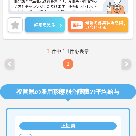
護介護での生活支援員募集です。介護系の資格がな
い方もチャレンジいただけます。研修制度もしっか
りとあり学べる環境です。年間休日は120日と多め
で、ワークライフバランスも実現しやすいです。ご
最新の募集状況を問
興味のある方には、面接対策ポイントなど、さらに
詳細を見る
無料
い合わせる
詳細をお話しいたしますのでお気軽にご相談くださ
い！
1
件中 1-1件を表示
1
福岡県の雇用形態別介護職の平均給与
正社員