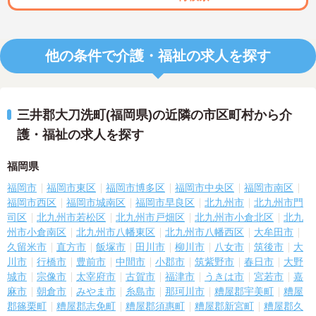
他の条件で介護・福祉の求人を探す
三井郡大刀洗町(福岡県)の近隣の市区町村から介
護・福祉の求人を探す
福岡県
福岡市
福岡市東区
福岡市博多区
福岡市中央区
福岡市南区
福岡市西区
福岡市城南区
福岡市早良区
北九州市
北九州市門
司区
北九州市若松区
北九州市戸畑区
北九州市小倉北区
北九
州市小倉南区
北九州市八幡東区
北九州市八幡西区
大牟田市
久留米市
直方市
飯塚市
田川市
柳川市
八女市
筑後市
大
川市
行橋市
豊前市
中間市
小郡市
筑紫野市
春日市
大野
城市
宗像市
太宰府市
古賀市
福津市
うきは市
宮若市
嘉
麻市
朝倉市
みやま市
糸島市
那珂川市
糟屋郡宇美町
糟屋
郡篠栗町
糟屋郡志免町
糟屋郡須惠町
糟屋郡新宮町
糟屋郡久