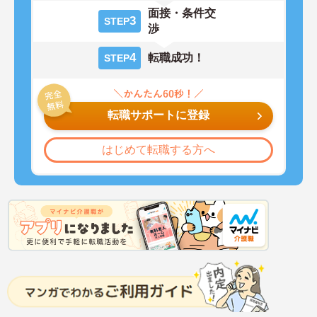
面接・条件交
3
STEP
渉
4
転職成功！
STEP
転職サポートに登録
はじめて転職する方へ