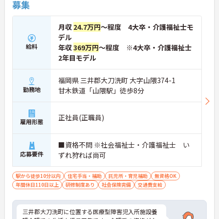
募集
月収
24.7万円
～程度 4大卒・介護福祉士モ
デル
給料
年収
369万円
～程度 ※4大卒・介護福祉士
2年目モデル
福岡県 三井郡大刀洗町 大字山隈374-1
勤務地
甘木鉄道「山隈駅」徒歩8分
正社員(正職員)
雇用形態
■資格不問 ※社会福祉士・介護福祉士 い
応募要件
ずれ狩れば尚可
駅から徒歩10分以内
住宅手当・補助
託児所・育児補助
無資格OK
年間休日110日以上
研修制度あり
社会保険完備
交通費支給
三井郡大刀洗町に位置する医療型障害児入所施設養