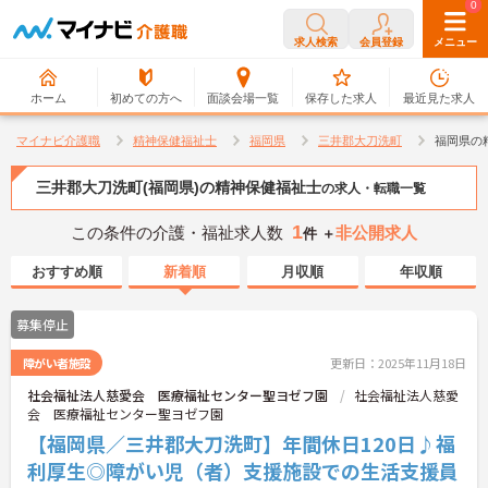
0
0
求人検索
会員登録
メニュー
ホーム
初めての方へ
面談会場一覧
保存した求人
最近見た求人
マイナビ介護職
精神保健福祉士
福岡県
三井郡大刀洗町
福岡県の
三井郡大刀洗町(福岡県)の精神保健福祉士
の求人・転職一覧
1
この条件の介護・福祉求人数
非公開求人
件 ＋
おすすめ順
新着順
月収順
年収順
募集停止
障がい者施設
更新日：2025年11月18日
社会福祉法人慈愛会 医療福祉センター聖ヨゼフ園
社会福祉法人慈愛
会 医療福祉センター聖ヨゼフ園
【福岡県／三井郡大刀洗町】年間休日120日♪福
利厚生◎障がい児（者）支援施設での生活支援員