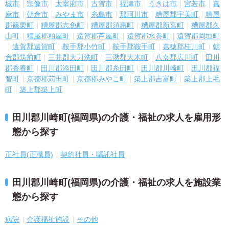
城市
宗像市
太宰府市
古賀市
福津市
うきは市
宮若市
嘉
麻市
朝倉市
みやま市
糸島市
那珂川市
糟屋郡宇美町
糟屋
郡篠栗町
糟屋郡志免町
糟屋郡須惠町
糟屋郡新宮町
糟屋郡久
山町
糟屋郡粕屋町
遠賀郡芦屋町
遠賀郡水巻町
遠賀郡岡垣町
遠賀郡遠賀町
鞍手郡小竹町
鞍手郡鞍手町
嘉穂郡桂川町
朝
倉郡筑前町
三井郡大刀洗町
三潴郡大木町
八女郡広川町
田川
郡香春町
田川郡添田町
田川郡糸田町
田川郡川崎町
田川郡福
智町
京都郡苅田町
京都郡みやこ町
築上郡吉富町
築上郡上毛
町
築上郡築上町
田川郡川崎町(福岡県)の介護・福祉の求人を雇用形
態から探す
正社員(正職員)
契約社員・嘱託社員
田川郡川崎町(福岡県)の介護・福祉の求人を施設業
態から探す
病院
介護福祉施設
その他