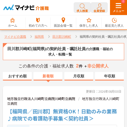
0
0
求人検索
会員登録
メニュー
ホーム
初めての方へ
面談会場一覧
保存した求人
最近見た求人
マイナビ介護職
福岡県
田川郡川崎町
福岡県の契約社員・嘱託社員の求
田川郡川崎町(福岡県)の契約社員・嘱託社員
の介護職・福祉の
求人・転職一覧
2
この条件の介護・福祉求人数
非公開求人
件 ＋
おすすめ順
新着順
月収順
年収順
更新日：2026年08月03日
地方独立行政法人川崎町立病院川崎町立病院
地方独立行政法人川崎町
立病院
【福岡県／田川郡】無資格OK！日勤のみの業務
♪病院での看護助手募集＜契約社員＞