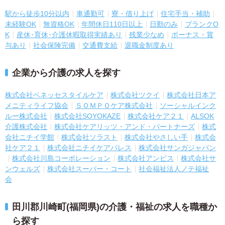
駅から徒歩10分以内
車通勤可
寮・借り上げ
住宅手当・補助
未経験OK
無資格OK
年間休日110日以上
日勤のみ
ブランクO
K
産休･育休･介護休暇取得実績あり
残業少なめ
ボーナス・賞
与あり
社会保険完備
交通費支給
退職金制度あり
企業から介護の求人を探す
株式会社ベネッセスタイルケア
株式会社ツクイ
株式会社日本ア
メニティライフ協会
ＳＯＭＰＯケア株式会社
ソーシャルインク
ルー株式会社
株式会社SOYOKAZE
株式会社ケア２１
ALSOK
介護株式会社
株式会社ケアリッツ・アンド・パートナーズ
株式
会社ニチイ学館
株式会社ソラスト
株式会社やさしい手
株式会
社ケア２１
株式会社ニチイケアパレス
株式会社サンガジャパン
株式会社川島コーポレーション
株式会社アンビス
株式会社サ
ンウェルズ
株式会社スーパー・コート
社会福祉法人ノテ福祉
会
田川郡川崎町(福岡県)の介護・福祉の求人を職種か
ら探す