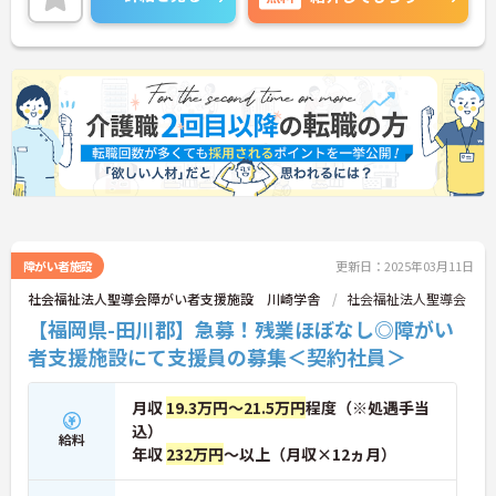
い。
障がい者施設
更新日：2025年03月11日
社会福祉法人聖導会障がい者支援施設 川崎学舎
社会福祉法人聖導会
【福岡県-田川郡】急募！残業ほぼなし◎障がい
者支援施設にて支援員の募集＜契約社員＞
月収
19.3万円～21.5万円
程度（※処遇手当
込）
給料
年収
232万円
～以上（月収×12ヵ月）