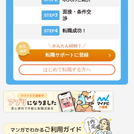
面接・条件交
3
STEP
渉
4
転職成功！
STEP
転職サポートに登録
はじめて転職する方へ