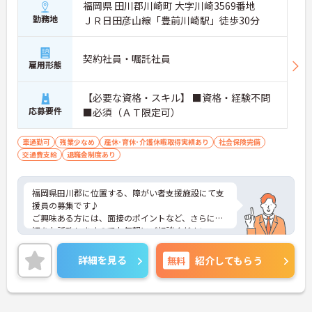
福岡県 田川郡川崎町 大字川崎3569番地
勤務地
ＪＲ日田彦山線「豊前川崎駅」徒歩30分
契約社員・嘱託社員
雇用形態
【必要な資格・スキル】 ■資格・経験不問
応募要件
■必須（ＡＴ限定可）
車通勤可
残業少なめ
産休･育休･介護休暇取得実績あり
社会保険完備
交通費支給
退職金制度あり
福岡県田川郡に位置する、障がい者支援施設にて支
援員の募集です♪
ご興味ある方には、面接のポイントなど、さらに詳
細をお話致しますのでお気軽にご相談ください。
詳細を見る
無料
紹介してもらう