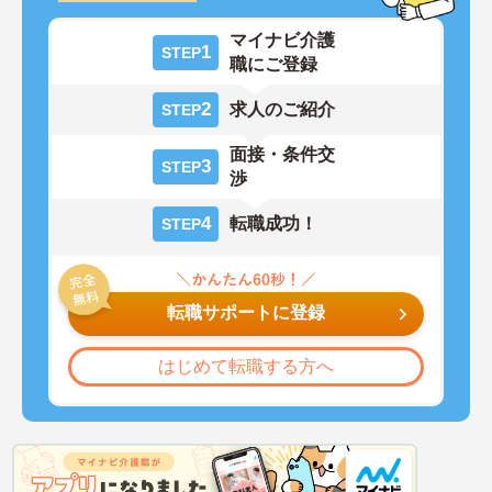
マイナビ介護
1
STEP
職にご登録
2
求人のご紹介
STEP
面接・条件交
3
STEP
渉
4
転職成功！
STEP
転職サポートに登録
はじめて転職する方へ