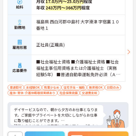
月収
17.0万円～25.0万円
程度
給料
年収
243万円～366万円
程度
福島県 西白河郡中島村 大字滑津 字宿裏１０
勤務地
番地１
正社員(正職員)
雇用形態
■社会福祉士資格 ■介護福祉士資格 ■社会
福祉主事任用資格または介護福祉士（実務
応募要件
経験5年） ■普通自動車運転免許必須（ＡＴ
限定可） ■エクセル、ワードの操作ができ
る方
車通勤可
未経験OK
残業少なめ
住宅手当・補助
無資格OK
日勤のみ
産休･育休･介護休暇取得実績あり
社会保険完備
交通費支給
デイサービスなので、朝から夕方のお仕事となりま
す。ご家庭やプライベートを大切にしながらお仕事
に取り組むことができます。
残業も少なめですので家庭と仕事の両立、プライベ
ートも充実出来ます♪