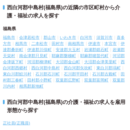
西白河郡中島村(福島県)の近隣の市区町村から介
護・福祉の求人を探す
福島県
福島市
会津若松市
郡山市
いわき市
白河市
須賀川市
喜多
方市
相馬市
二本松市
田村市
南相馬市
伊達市
本宮市
伊
達郡桑折町
伊達郡川俣町
安達郡大玉村
岩瀬郡鏡石町
岩瀬郡
天栄村
南会津郡只見町
耶麻郡磐梯町
耶麻郡猪苗代町
河沼郡
会津坂下町
河沼郡柳津町
大沼郡金山町
大沼郡会津美里町
西
白河郡西郷村
西白河郡中島村
西白河郡矢吹町
東白川郡塙町
東白川郡鮫川村
石川郡石川町
石川郡平田村
石川郡古殿町
田
村郡三春町
田村郡小野町
双葉郡広野町
双葉郡富岡町
双葉郡
川内村
相馬郡新地町
西白河郡中島村(福島県)の介護・福祉の求人を雇用
形態から探す
正社員(正職員)