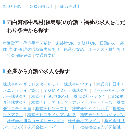
250万円以上
300万円以上
350万円以上
西白河郡中島村(福島県)の介護・福祉の求人をこだ
わり条件から探す
車通勤可
住宅手当・補助
未経験OK
無資格OK
日勤のみ
産
休･育休･介護休暇取得実績あり
残業少なめ
ボーナス・賞与あり
社会保険完備
交通費支給
企業から介護の求人を探す
株式会社ベネッセスタイルケア
株式会社ツクイ
株式会社日本ア
メニティライフ協会
ＳＯＭＰＯケア株式会社
ソーシャルインク
ルー株式会社
株式会社SOYOKAZE
株式会社ケア２１
ALSOK
介護株式会社
株式会社ケアリッツ・アンド・パートナーズ
株式
会社ニチイ学館
株式会社ソラスト
株式会社やさしい手
株式会
社ケア２１
株式会社ニチイケアパレス
株式会社サンガジャパン
株式会社川島コーポレーション
株式会社アンビス
株式会社サ
ンウェルズ
株式会社スーパー・コート
社会福祉法人ノテ福祉