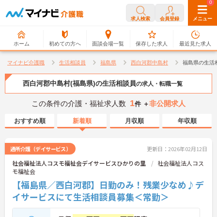
0
0
求人検索
会員登録
メニュー
ホーム
初めての方へ
面談会場一覧
保存した求人
最近見た求人
マイナビ介護職
生活相談員
福島県
西白河郡中島村
福島県の生活
西白河郡中島村(福島県)の生活相談員
の求人・転職一覧
1
この条件の介護・福祉求人数
非公開求人
件 ＋
おすすめ順
新着順
月収順
年収順
通所介護（デイサービス）
更新日：2026年02月12日
社会福祉法人コスモ福祉会デイサービスひかりの里
社会福祉法人コス
モ福祉会
【福島県／西白河郡】日勤のみ！残業少なめ♪デ
イサービスにて生活相談員募集＜常勤＞