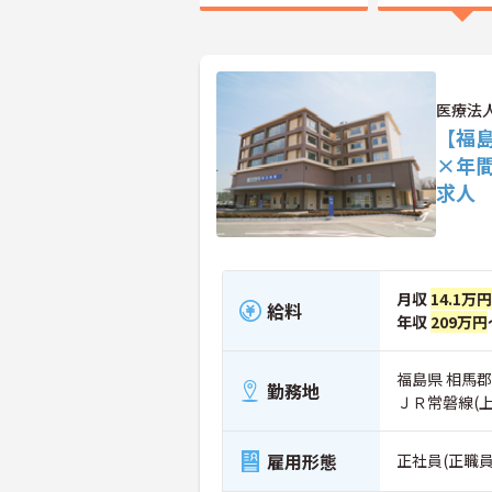
医療法
【福
×年
求人
月収
14.1万円
給料
年収
209万円
福島県 相馬郡
勤務地
ＪＲ常磐線(
雇用形態
正社員(正職員