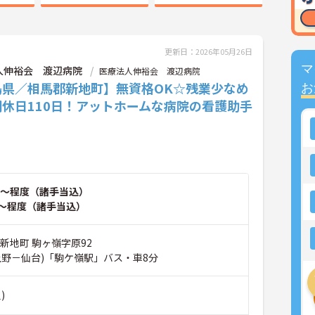
更新日：2026年05月26日
マ
人伸裕会 渡辺病院
医療法人伸裕会 渡辺病院
島県／相馬郡新地町】無資格OK☆残業少なめ
お
間休日110日！アットホームな病院の看護助手
～程度（諸手当込）
～程度（諸手当込）
新地町 駒ヶ嶺字原92
上野－仙台)「駒ケ嶺駅」バス・車8分
)