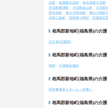
石町
岩瀬郡天栄村
南会津郡只見町
河沼郡柳津町
大沼郡金山町
大沼郡
郡矢吹町
東白川郡塙町
東白川郡鮫
村郡三春町
田村郡小野町
双葉郡広
相馬郡新地町(福島県)の介
正社員(正職員)
相馬郡新地町(福島県)の介
病院
介護福祉施設
相馬郡新地町(福島県)の介
特別養護老人ホーム（特養）
相馬郡新地町(福島県)の介