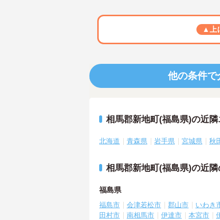
▲上
他の条件で
相馬郡新地町(福島県)の近
北海道
青森県
岩手県
宮城県
秋
相馬郡新地町(福島県)の近
福島県
福島市
会津若松市
郡山市
いわき
田村市
南相馬市
伊達市
本宮市