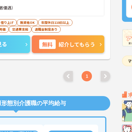
者優遇）
・借り上げ
無資格OK
年間休日110日以上
完備
交通費支給
退職金制度あり
見る
無料
紹介してもらう
1
用形態別介護職の平均給与