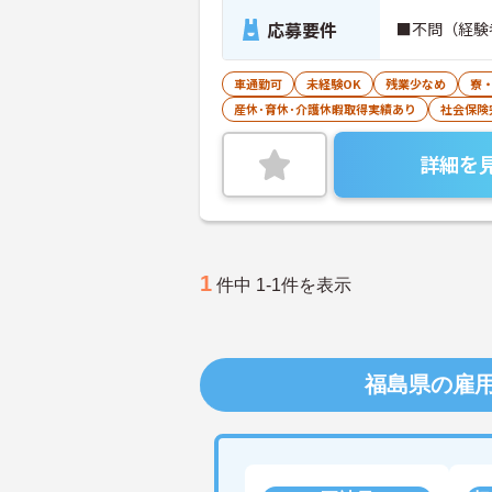
応募要件
■不問（経験
車通勤可
未経験OK
残業少なめ
寮
産休･育休･介護休暇取得実績あり
社会保険
詳細を
1
件中 1-1件を表示
福島県の雇