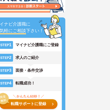
イナビ介護職に
気軽にご相談
下さい！
1
マイナビ介護職にご登録
STEP
2
求人のご紹介
STEP
3
面接・条件交渉
STEP
4
転職成功！
STEP
転職サポートに登録