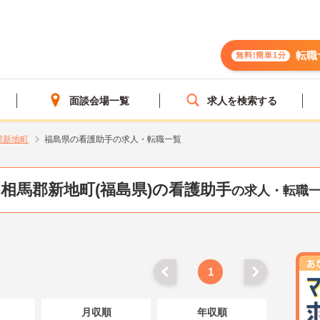
転職
無料!簡単1分
面談会場一覧
求人を検索する
郡新地町
福島県の看護助手の求人・転職一覧
相馬郡新地町(福島県)の看護助手
の求人・転職
1
月収順
年収順