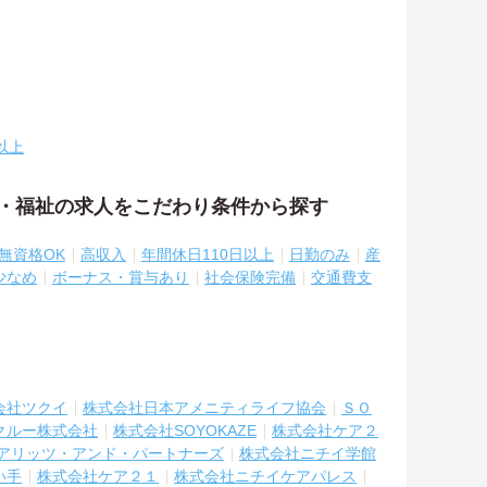
以上
護・福祉の求人をこだわり条件から探す
無資格OK
高収入
年間休日110日以上
日勤のみ
産
少なめ
ボーナス・賞与あり
社会保険完備
交通費支
会社ツクイ
株式会社日本アメニティライフ協会
ＳＯ
クルー株式会社
株式会社SOYOKAZE
株式会社ケア２
アリッツ・アンド・パートナーズ
株式会社ニチイ学館
い手
株式会社ケア２１
株式会社ニチイケアパレス