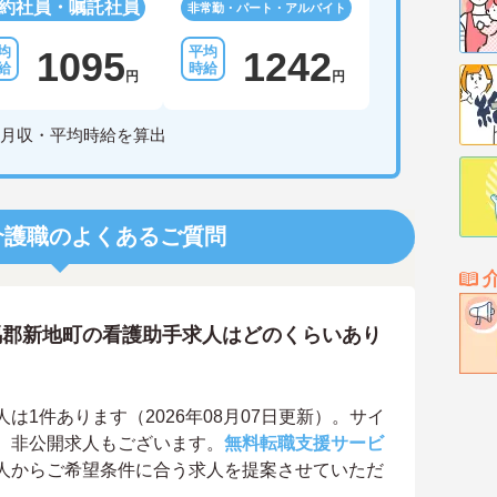
約社員・嘱託社員
非常勤・パート・アルバイト
1095
1242
円
円
月収・平均時給を算出
介護職のよくあるご質問
馬郡新地町の看護助手求人はどのくらいあり
1件あります（2026年08月07日更新）。サイ
、非公開求人もございます。
無料転職支援サービ
人からご希望条件に合う求人を提案させていただ