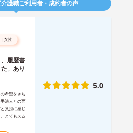
ビ介護職
ご利用者・成約者の声
代
|
女性
り、履歴書
した。あり
5.0
らの希望をきち
相手法人との面
だと負担に感じ
め、とてもスム