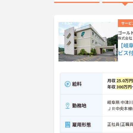
サービ
ゴール
株式会社
【岐
ビス
月収
25.0万円
給料
年収
300万円
岐阜県 中津川
勤務地
ＪＲ中央本線
雇用形態
正社員(正職員