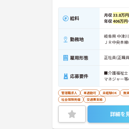
月収
33.8万円
給料
年収
406万円
岐阜県 中津川市
勤務地
ＪＲ中央本線
雇用形態
正社員(正職員
■介護福祉士
応募要件
マネジャー等
管理職求人
車通勤可
未経験OK
無資
社会保険完備
交通費支給
詳細を