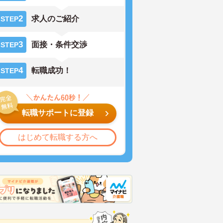
2
求人のご紹介
STEP
3
面接・条件交渉
STEP
4
転職成功！
STEP
転職サポートに登録
はじめて転職する方へ