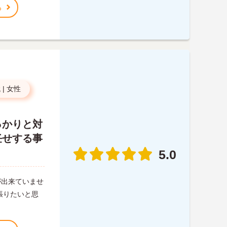
る
代
|
女性
っかりと対
任せする事
5.0
が出来ていませ
張りたいと思