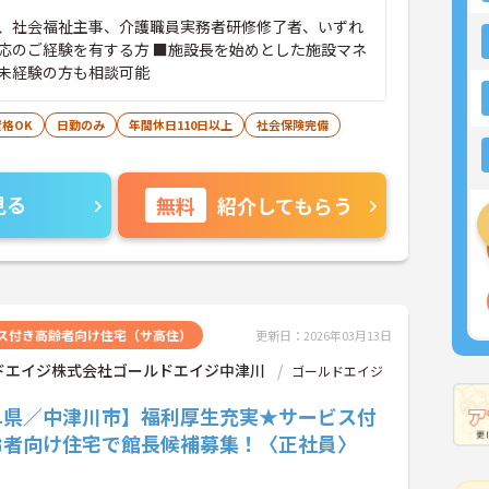
、社会福祉主事、介護職員実務者研修修了者、いずれ
応のご経験を有する方 ■施設長を始めとした施設マネ
未経験の方も相談可能
格OK
日勤のみ
年間休日110日以上
社会保険完備
見る
無料
紹介してもらう
ス付き高齢者向け住宅（サ高住）
更新日：2026年03月13日
ドエイジ株式会社ゴールドエイジ中津川
ゴールドエイジ
阜県／中津川市】福利厚生充実★サービス付
齢者向け住宅で館長候補募集！〈正社員〉