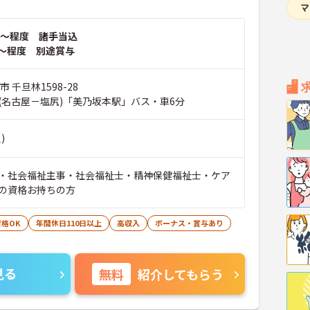
～程度 諸手当込
～程度 別途賞与
 千旦林1598-28
(名古屋－塩尻)「美乃坂本駅」バス・車6分
)
・社会福祉主事・社会福祉士・精神保健福祉士・ケア
の資格お持ちの方
格OK
年間休日110日以上
高収入
ボーナス・賞与あり
見る
無料
紹介してもらう