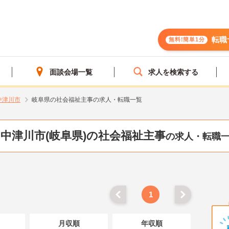
転職
無料!簡単1分
面談会場一覧
求人を検索する
中津川市
岐阜県の社会福祉主事の求人・転職一覧
中津川市(岐阜県)の社会福祉主事
の求人・転職
1
月収順
年収順