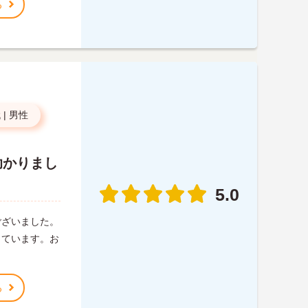
る
代
|
男性
助かりまし
5.0
ございました。
しています。お
る