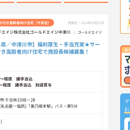
ス付き高齢者向け住宅（サ高住）
更新日：2026年05月22日
ドエイジ株式会社ゴールドエイジ中津川
ゴールドエイジ
阜県／中津川市】福利厚生・手当充実★サー
付き高齢者向け住宅で施設長候補募集！
～程度 諸手当込
～程度 諸手当込 別途賞与
市 千旦林1598－28
マ
(名古屋－塩尻)「美乃坂本駅」バス・車5分
お
)