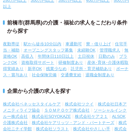
250万円以上
300万円以上
350万円以上
400万円以上
500万円
以上
前橋市(群馬県)の介護・福祉の求人をこだわり条件
から探す
夜勤専従
駅から徒歩10分以内
車通勤可
寮・借り上げ
住宅手
当・補助
オープニングスタッフ募集
未経験OK
管理職求人
無
資格OK
高収入
年間休日110日以上
土日祝休
日勤のみ
ブラ
ンクOK
資格取得サポート
研修制度あり
産休･育休･介護休暇取
得実績あり
新卒OK
残業少なめ
託児所・育児補助あり
ボーナ
ス・賞与あり
社会保険完備
交通費支給
退職金制度あり
企業から介護の求人を探す
株式会社ベネッセスタイルケア
株式会社ツクイ
株式会社日本ア
メニティライフ協会
ＳＯＭＰＯケア株式会社
ソーシャルインク
ルー株式会社
株式会社SOYOKAZE
株式会社ケア２１
ALSOK
介護株式会社
株式会社ケアリッツ・アンド・パートナーズ
株式
会社ニチイ学館
株式会社ソラスト
株式会社やさしい手
株式会