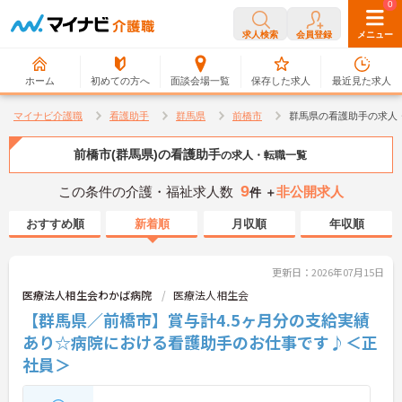
0
0
求人検索
会員登録
メニュー
ホーム
初めての方へ
面談会場一覧
保存した求人
最近見た求人
マイナビ介護職
看護助手
群馬県
前橋市
群馬県の看護助手の求人
前橋市(群馬県)の看護助手
の求人・転職一覧
9
この条件の介護・福祉求人数
非公開求人
件 ＋
おすすめ順
新着順
月収順
年収順
更新日：2026年07月15日
医療法人相生会わかば病院
医療法人相生会
【群馬県／前橋市】賞与計4.5ヶ月分の支給実績
あり☆病院における看護助手のお仕事です♪＜正
社員＞