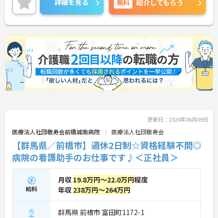
詳細を見る
無料
紹介してもらう
ます。
ご興味のある方には、面接対策ポイントなど、さら
に詳細をご案内しますのでお気軽にご相談くださ
い！
更新日：2026年06月09日
医療法人社団敬寿会前橋城南病院
医療法人社団敬寿会
【群馬県／前橋市】週休2日制☆資格経験不問◎
病院の看護助手のお仕事です♪＜正社員＞
月収
19.8万円～22.0万円
程度
給料
年収
238万円～264万円
群馬県 前橋市 富田町1172-1