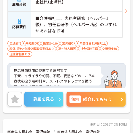
正社員(正職員)
雇用形態
■介護福祉士、実務者研修（ヘルパー1
級）、初任者研修（ヘルパー2級）のいずれ
応募要件
かあればなお可
車通勤可
未経験OK
残業少なめ
無資格OK
年間休日110日以上
産休･育休･介護休暇取得実績あり
夏～秋入職可
社会保険完備
交通費支給
退職金制度あり
群馬県前橋市に位置する病院です。
不安、イライラや幻覚、不眠、妄想などのこころの
症状を扱う精神科や、ストレスやトラウマを扱う心
療内科の診療を行っております。
年間休日110日以上、残業少なめですので、プライ
ベートのお時間も大切にしていただけ、長く続けら
詳細を見る
無料
紹介してもらう
れる環境です。
ご興味ある方には、面接のポイントなど、さらに詳
細をお話致しますのでお気軽にご相談ください。
更新日：2025年09月08日
医療法人積心会 富沢病院
医療法人積心会 富沢病院