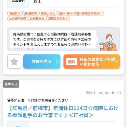
応募要件
以上
車通勤可
未経験OK
残業少なめ
産休･育休･介護休暇取得実績あり
社会保険完備
交通費支給
退職金制度あり
群馬県前橋市に位置する慢性期病院で看護助手募集
です。ご興味をお持ちの方には詳細の情報や面接の
ポイントをお伝えしますのでお気軽にお問い合わせ
くださいませ。
最新の募集状況を問
詳細を見る
無料
い合わせる
募集停止
更新日：2025年11月17日
名称非公開 ※詳細はお問合せください
【群馬県／前橋市】年間休日114日☆病院におけ
る看護助手のお仕事です♪＜正社員＞