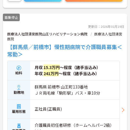
募集停止
更新日：2026年01月19日
医療法人社団清宮医院山王リハビリテーション病院
医療法人社団清宮
医院
【群馬県／前橋市】慢性期病院で介護職員募集＜
常勤＞
月収
15.3万円
～程度（諸手当込み）
給料
年収
241万円
～程度（諸手当込み）
群馬県 前橋市 山王町133番地
勤務地
ＪＲ両毛線「駒形駅」バス・車10分
正社員(正職員)
雇用形態
介護職員初任者研修（ホームヘルパー2級）