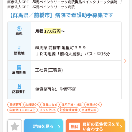
医療法人GPC 群馬ペインクリニック病院群馬ペインクリニック病院
医療法人GPC 群馬ペインクリニック病院
【群馬県／前橋市】病院で看護助手募集です
月収
17.0万円
～
給料
群馬県 前橋市 亀里町３５９
勤務地
ＪＲ両毛線「前橋大島駅」バス・車16分
正社員(正職員)
雇用形態
無資格可能、学歴不問
応募要件
車通勤可
未経験OK
残業少なめ
住宅手当・補助
無資格OK
年間休日110日以上
ブランクOK
社会保険完備
交通費支給
最新の募集状況を問
詳細を見る
無料
い合わせる