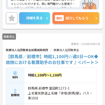
ャレンジいただけます。側に専門職がいる環境です
ので安心して業務に専念いただけます。日勤のみの
ご勤務ですので、生活リズムを整えやすく無理なく
ご勤務いただけます♪
詳細を見る
無料
紹介してもらう
ご興味のある方は、マイナビ介護職までお問い合わ
せください。
募集停止
更新日：2026年05月01日
医療法人社団敬寿会前橋城南病院
医療法人社団敬寿会
【群馬県／前橋市】時給1,100円☆週3日～OK◆
病院における看護助手のお仕事です♪＜パート＞
時給
1,100円～1,100円
給料
群馬県 前橋市 富田町1172-1
上毛電気鉄道上毛線「赤坂(群馬)駅」バス・
勤務地
車10分