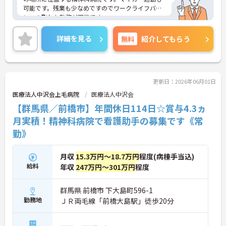
可能です。残業も少なめですのでワークライフバラ
ンスの取れた勤務が可能です。
賞与4ヶ月実積もあり、頑張りがしっかりと反映さ
れ、モチベーションにもつながります。
詳細を見る
無料
紹介してもらう
ご興味ある方には、面接対策ポイントなど、さらに
詳細をお話しいたしますのでお気軽にご相談くださ
い。
更新日：2026年06月01日
医療法人中沢会上毛病院
医療法人中沢会
【群馬県／前橋市】年間休日114日☆賞与4.3ヵ
月実積！精神科病院で看護助手の募集です《常
勤》
月収
15.3万円～18.7万円
程度(病棟手当込)
給料
年収
247万円～301万円
程度
群馬県 前橋市 下大島町596-1
勤務地
ＪＲ両毛線「前橋大島駅」徒歩20分