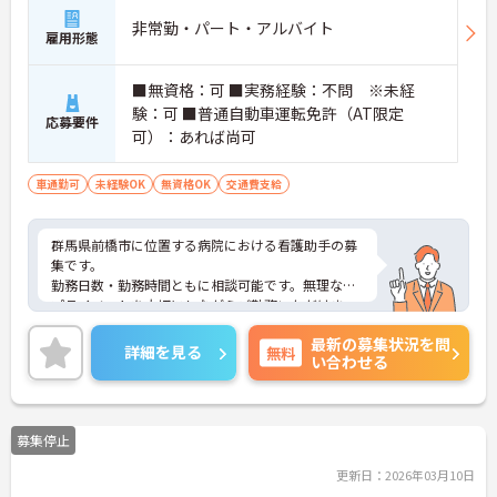
非常勤・パート・アルバイト
雇用形態
■無資格：可 ■実務経験：不問 ※未経
験：可 ■普通自動車運転免許（AT限定
応募要件
可）：あれば尚可
車通勤可
未経験OK
無資格OK
交通費支給
群馬県前橋市に位置する病院における看護助手の募
集です。
勤務日数・勤務時間ともに相談可能です。無理なく
プライベートを大切にしながらご勤務いただけま
す。患者様に寄り添ってサービスの提供を行ってい
最新の募集状況を問
ただける方を募集しています。
詳細を見る
無料
い合わせる
ご興味のある方には、面接対策ポイントなど、さら
に詳細をご案内しますのでお気軽にご相談くださ
い！
募集停止
更新日：2026年03月10日