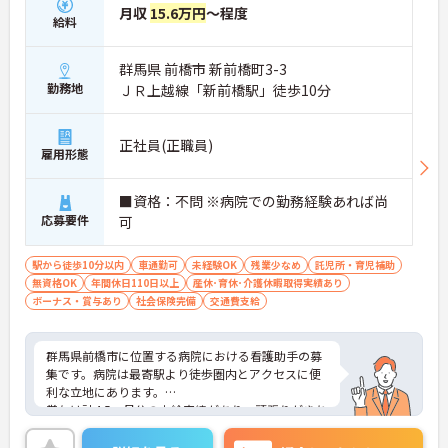
月収
15.6万円
～程度
給料
群馬県 前橋市 新前橋町3-3
勤務地
ＪＲ上越線「新前橋駅」徒歩10分
正社員(正職員)
雇用形態
■資格：不問 ※病院での勤務経験あれば尚
応募要件
可
駅から徒歩10分以内
車通勤可
未経験OK
残業少なめ
託児所・育児補助
無資格OK
年間休日110日以上
産休･育休･介護休暇取得実績あり
ボーナス・賞与あり
社会保険完備
交通費支給
群馬県前橋市に位置する病院における看護助手の募
集です。病院は最寄駅より徒歩圏内とアクセスに便
利な立地にあります。
賞与は計4.5ヶ月分の支給実績があり、頑張りがきち
んと評価される職場です。また、利用可能な託児所
があり、子育て世代の方も安心してご勤務いただけ