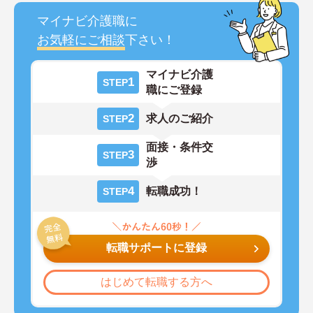
マイナビ介護職に
お気軽にご相談
下さい！
マイナビ介護
1
STEP
職にご登録
2
求人のご紹介
STEP
面接・条件交
3
STEP
渉
4
転職成功！
STEP
転職サポートに登録
はじめて転職する方へ