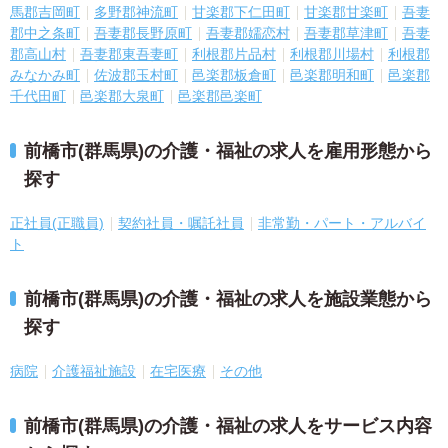
馬郡吉岡町
多野郡神流町
甘楽郡下仁田町
甘楽郡甘楽町
吾妻
郡中之条町
吾妻郡長野原町
吾妻郡嬬恋村
吾妻郡草津町
吾妻
郡高山村
吾妻郡東吾妻町
利根郡片品村
利根郡川場村
利根郡
みなかみ町
佐波郡玉村町
邑楽郡板倉町
邑楽郡明和町
邑楽郡
千代田町
邑楽郡大泉町
邑楽郡邑楽町
前橋市(群馬県)の介護・福祉の求人を雇用形態から
探す
正社員(正職員)
契約社員・嘱託社員
非常勤・パート・アルバイ
ト
前橋市(群馬県)の介護・福祉の求人を施設業態から
探す
病院
介護福祉施設
在宅医療
その他
前橋市(群馬県)の介護・福祉の求人をサービス内容