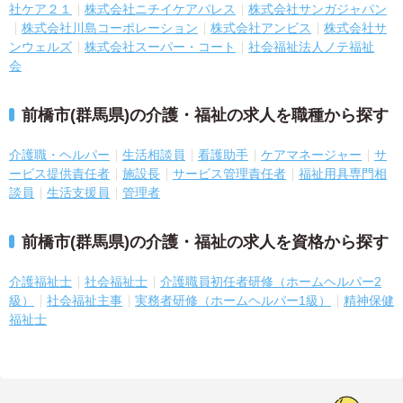
社ケア２１
株式会社ニチイケアパレス
株式会社サンガジャパン
株式会社川島コーポレーション
株式会社アンビス
株式会社サ
ンウェルズ
株式会社スーパー・コート
社会福祉法人ノテ福祉
会
前橋市(群馬県)の介護・福祉の求人を職種から探す
介護職・ヘルパー
生活相談員
看護助手
ケアマネージャー
サ
ービス提供責任者
施設長
サービス管理責任者
福祉用具専門相
談員
生活支援員
管理者
前橋市(群馬県)の介護・福祉の求人を資格から探す
介護福祉士
社会福祉士
介護職員初任者研修（ホームヘルパー2
級）
社会福祉主事
実務者研修（ホームヘルパー1級）
精神保健
福祉士