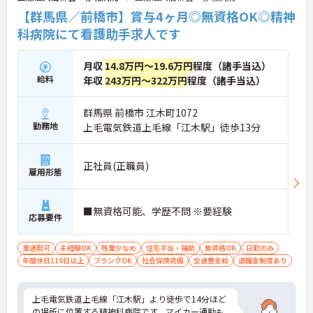
【群馬県／前橋市】賞与4ヶ月◎無資格OK◎精神
科病院にて看護助手求人です
月収
14.8万円～19.6万円
程度（諸手当込）
給料
年収
243万円～322万円
程度（諸手当込）
群馬県 前橋市 江木町1072
勤務地
上毛電気鉄道上毛線「江木駅」徒歩13分
正社員(正職員)
雇用形態
■無資格可能、学歴不問 ※要経験
応募要件
車通勤可
未経験OK
残業少なめ
住宅手当・補助
無資格OK
日勤のみ
年間休日110日以上
ブランクOK
社会保険完備
交通費支給
退職金制度あり
上毛電気鉄道上毛線「江木駅」より徒歩で14分ほど
の場所に位置する精神科病院です。マイカー通勤も