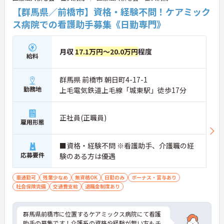
【群馬県／前橋市】資格・経験不問！ケアミック
ス病院での看護助手募集《日勤専門》
月収
17.1万円～20.0万円
程度
給料
群馬県 前橋市 朝日町4-17-1
勤務地
上毛電気鉄道上毛線「城東駅」徒歩17分
正社員(正職員)
雇用形態
■資格・経験不問 ※看護助手、介護職の経
応募要件
験のある方は優遇
車通勤可
残業少なめ
無資格OK
日勤のみ
ボーナス・賞与あり
社会保険完備
交通費支給
退職金制度あり
群馬県前橋市に位置するケアミックス病院にて看護
助手の募集です！介護系の資格や経験が無い方もチ