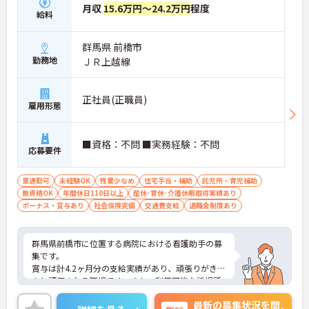
月収
15.6万円～24.2万円
程度
給料
群馬県 前橋市
勤務地
ＪＲ上越線
正社員(正職員)
雇用形態
■資格：不問 ■実務経験：不問
応募要件
車通勤可
未経験OK
残業少なめ
住宅手当・補助
託児所・育児補助
無資格OK
年間休日110日以上
産休･育休･介護休暇取得実績あり
ボーナス・賞与あり
社会保険完備
交通費支給
退職金制度あり
群馬県前橋市に位置する病院における看護助手の募
集です。
賞与は計4.2ヶ月分の支給実績があり、頑張りがきち
んと評価される職場です。また、利用可能な託児所
があり、子育て世代の方も安心してご勤務いただけ
最新の募集状況を問
ます。