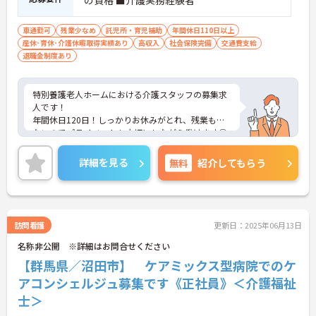
の資格 ■介護実務経験者
車通勤可
残業少なめ
託児所・育児補助
年間休日110日以上
産休･育休･介護休暇取得実績あり
高収入
社会保険完備
交通費支給
退職金制度あり
特別養護老人ホームにおける介護スタッフの募集求
人です！
年間休日120日！しっかりお休みがとれ、残業も少
ないのでプライベートも大切にしながら働けます◎
無料駐車場完備で車通勤希望の方も安心ですよ★
また利用可能託児所あり！子育て世代にも働きやす
詳細を見る
無料
紹介してもらう
い環境が整っています♪
ご興味ある方には、面接のポイントなど、さらに詳
細をお話致しますのでお気軽にご相談ください。
訪問看護
更新日：2025年06月13日
名称非公開 ※詳細はお問合せください
【群馬県／沼田市】 ケアミックス型病院でのケ
アコンシェルジュ募集です《正社員》＜介護福祉
士＞