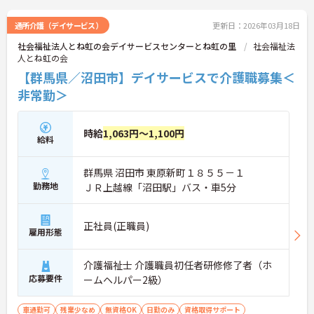
通所介護（デイサービス）
更新日：2026年03月18日
社会福祉法人とね虹の会デイサービスセンターとね虹の里
社会福祉法
人とね虹の会
【群馬県／沼田市】デイサービスで介護職募集＜
非常勤＞
時給
1,063円～1,100円
給料
群馬県 沼田市 東原新町１８５５－１
勤務地
ＪＲ上越線「沼田駅」バス・車5分
正社員(正職員)
雇用形態
介護福祉士 介護職員初任者研修修了者（ホ
応募要件
ームヘルパー2級）
車通勤可
残業少なめ
無資格OK
日勤のみ
資格取得サポート