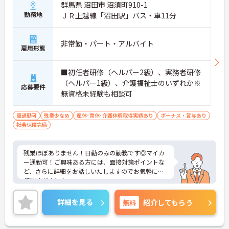
群馬県 沼田市 沼須町910-1
勤務地
ＪＲ上越線「沼田駅」バス・車11分
非常勤・パート・アルバイト
雇用形態
■初任者研修（ヘルパー2級）、実務者研修
（ヘルパー1級）、介護福祉士のいずれか※
応募要件
無資格未経験も相談可
車通勤可
残業少なめ
産休･育休･介護休暇取得実績あり
ボーナス・賞与あり
社会保険完備
残業ほぼありません！日勤のみの勤務です◎マイカ
ー通勤可！ご興味ある方には、面接対策ポイントな
ど、さらに詳細をお話しいたしますのでお気軽にご
相談ください！
詳細を見る
無料
紹介してもらう