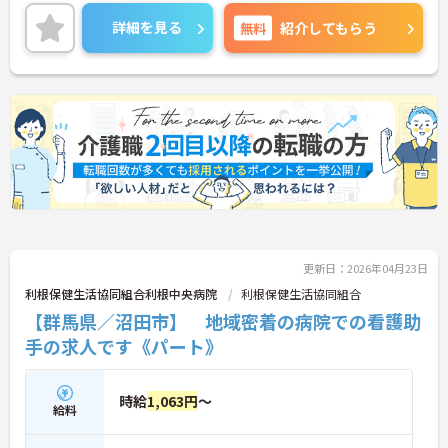
詳細を見る
無料
紹介してもらう
更新日：2026年04月23日
利根保健生活協同組合利根中央病院
利根保健生活協同組合
【群馬県／沼田市】 地域密着の病院での看護助
手の求人です《パート》
時給
1,063円
～
給料