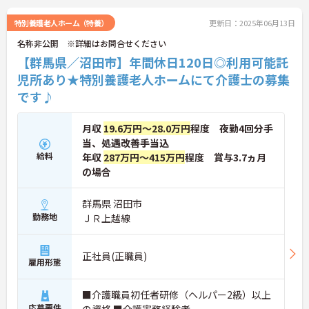
ししますのでお気軽にご相談ください！
特別養護老人ホーム（特養）
更新日：2025年06月13日
名称非公開 ※詳細はお問合せください
【群馬県／沼田市】年間休日120日◎利用可能託
児所あり★特別養護老人ホームにて介護士の募集
です♪
月収
19.6万円～28.0万円
程度 夜勤4回分手
当、処遇改善手当込
給料
年収
287万円～415万円
程度 賞与3.7ヵ月
の場合
群馬県 沼田市
勤務地
ＪＲ上越線
正社員(正職員)
雇用形態
■介護職員初任者研修（ヘルパー2級）以上
応募要件