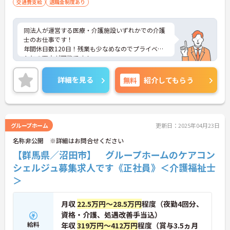
交通費支給
退職金制度あり
同法人が運営する医療・介護施設いずれかでの介護
士のお仕事です！
年間休日数120日！残業も少なめなのでプライベー
トとの両立が可能です！
ご興味ある方には、面接のポイントなど、さらに詳
細をお話致しますのでお気軽にご相談ください。
詳細を見る
無料
紹介してもらう
グループホーム
更新日：2025年04月23日
名称非公開 ※詳細はお問合せください
【群馬県／沼田市】 グループホームのケアコン
シェルジュ募集求人です《正社員》＜介護福祉士
＞
月収
22.5万円～28.5万円
程度（夜勤4回分、
資格・介護、処遇改善手当込）
給料
年収
319万円～412万円
程度（賞与3.5ヵ月