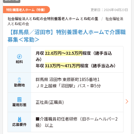
特別養護老人ホーム（特養）
更新日：2026年04月23日
社会福祉法人とね虹の会特別養護老人ホーム とね虹の里
社会福祉法
人とね虹の会
【群馬県／沼田市】特別養護老人ホームで介護職
募集＜常勤＞
月収
22.0万円～32.5万円
程度（諸手当込
み）
給料
年収
313万円～471万円
程度（諸手当込み）
群馬県 沼田市 東原新町1855番地1
勤務地
ＪＲ上越線「沼田駅」バス・車5分
正社員(正職員)
雇用形態
■介護職員初任者研修（旧ホームヘルパー2
応募要件
級） 以上