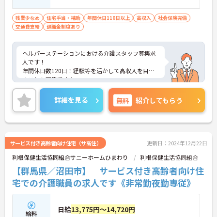
残業少なめ
住宅手当・補助
年間休日110日以上
高収入
社会保険完備
交通費支給
退職金制度あり
ヘルパーステーションにおける介護スタッフ募集求
人です！
年間休日数120日！経験等を活かして高収入を目指
すことも可能です！
ご興味ある方には、面接のポイントなど、さらに詳
細をお話致しますのでお気軽にご相談ください。
詳細を見る
無料
紹介してもらう
サービス付き高齢者向け住宅（サ高住）
更新日：2024年12月22日
利根保健生活協同組合サニーホームひまわり
利根保健生活協同組合
【群馬県／沼田市】 サービス付き高齢者向け住
宅での介護職員の求人です《非常勤夜勤専従》
日給
13,775円～14,720円
給料