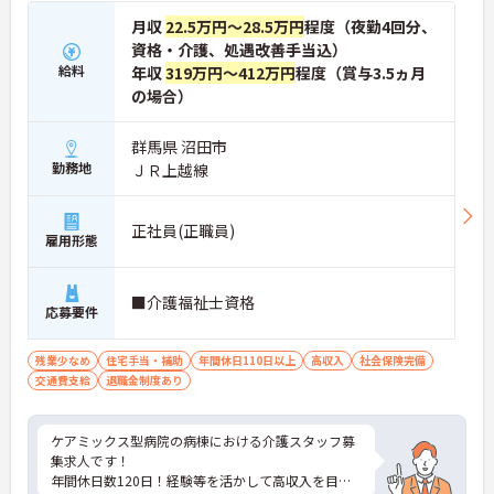
月収
22.5万円～28.5万円
程度（夜勤4回分、
資格・介護、処遇改善手当込）
給料
年収
319万円～412万円
程度（賞与3.5ヵ月
の場合）
群馬県 沼田市
勤務地
ＪＲ上越線
正社員(正職員)
雇用形態
■介護福祉士資格
応募要件
残業少なめ
住宅手当・補助
年間休日110日以上
高収入
社会保険完備
交通費支給
退職金制度あり
ケアミックス型病院の病棟における介護スタッフ募
集求人です！
年間休日数120日！経験等を活かして高収入を目指