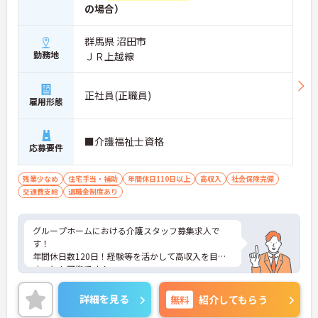
の場合）
群馬県 沼田市
勤務地
ＪＲ上越線
正社員(正職員)
雇用形態
■介護福祉士資格
応募要件
残業少なめ
住宅手当・補助
年間休日110日以上
高収入
社会保険完備
交通費支給
退職金制度あり
グループホームにおける介護スタッフ募集求人で
す！
年間休日数120日！経験等を活かして高収入を目指
すことも可能です！
ご興味ある方には、面接のポイントなど、さらに詳
細をお話致しますのでお気軽にご相談ください。
詳細を見る
無料
紹介してもらう