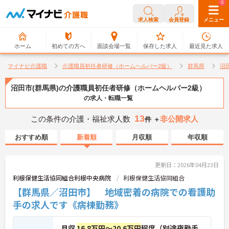
0
0
求人検索
会員登録
メニュー
ホーム
初めての方へ
面談会場一覧
保存した求人
最近見た求人
マイナビ介護職
介護職員初任者研修（ホームヘルパー2級）
群馬県
沼
沼田市(群馬県)の介護職員初任者研修（ホームヘルパー2級）
の求人・転職一覧
13
この条件の介護・福祉求人数
非公開求人
件 ＋
おすすめ順
新着順
月収順
年収順
更新日：2026年04月23日
利根保健生活協同組合利根中央病院
利根保健生活協同組合
【群馬県／沼田市】 地域密着の病院での看護助
手の求人です《病棟勤務》
月収
16.8万円～20.6万円
程度（別途夜勤手