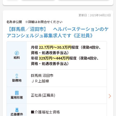
更新日：2025年04月23日
名称非公開 ※詳細はお問合せください
【群馬県／沼田市】 ヘルパーステーションのケ
アコンシェルジュ募集求人です《正社員》
月収
22.7万円～30.3万円
程度（夜勤4回分、
資格・処遇改善手当込）
給料
年収
329万円～444万円
程度（夜勤4回分、
資格・処遇改善手当込）
群馬県 沼田市
勤務地
ＪＲ上越線
正社員(正職員)
雇用形態
■介護福祉士資格
応募要件