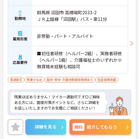
群馬県 沼田市 高橋場町2033-2
勤務地
ＪＲ上越線「沼田駅」バス・車11分
非常勤・パート・アルバイト
雇用形態
■初任者研修（ヘルパー2級）、実務者研修
（ヘルパー1級）、介護福祉士のいずれか※
応募要件
無資格未経験も相談可
車通勤可
残業少なめ
産休･育休･介護休暇取得実績あり
社会保険完備
残業ほぼありません！マイカー通勤可です◎ご興味
ある方には、面接対策ポイントなど、さらに詳細を
お話しいたしますのでお気軽にご相談ください！
詳細を見る
無料
紹介してもらう