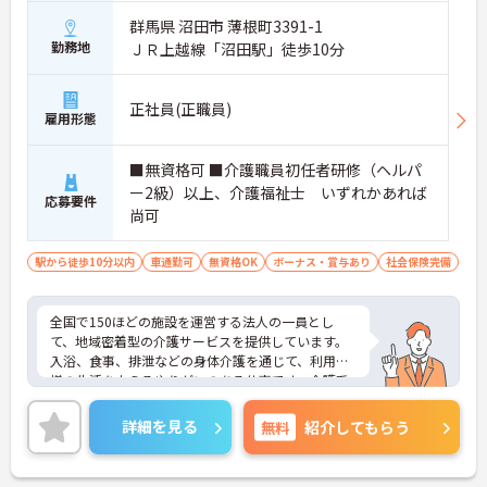
群馬県 沼田市 薄根町3391-1
勤務地
ＪＲ上越線「沼田駅」徒歩10分
正社員(正職員)
雇用形態
■無資格可 ■介護職員初任者研修（ヘルパ
ー2級）以上、介護福祉士 いずれかあれば
応募要件
尚可
駅から徒歩10分以内
車通勤可
無資格OK
ボーナス・賞与あり
社会保険完備
全国で150ほどの施設を運営する法人の一員とし
て、地域密着型の介護サービスを提供しています。
入浴、食事、排泄などの身体介護を通じて、利用者
様の生活を支えるやりがいのある仕事です。介護系
の資格や経験が無い方もチャレンジいただけます。
充実した社内研修やキャリアアップの機会が整って
詳細を見る
無料
紹介してもらう
います。人と接することが好きで、利用者様第一の
精神を持つ方にぴったりの職場です。ご興味のある
方には、面接対策ポイントなど、さらに詳細をお話