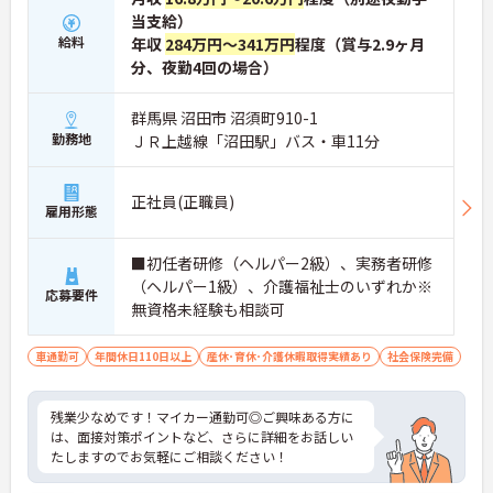
当支給）
給料
年収
284万円～341万円
程度（賞与2.9ヶ月
分、夜勤4回の場合）
群馬県 沼田市 沼須町910-1
勤務地
ＪＲ上越線「沼田駅」バス・車11分
正社員(正職員)
雇用形態
■初任者研修（ヘルパー2級）、実務者研修
（ヘルパー1級）、介護福祉士のいずれか※
応募要件
無資格未経験も相談可
車通勤可
年間休日110日以上
産休･育休･介護休暇取得実績あり
社会保険完備
残業少なめです！マイカー通勤可◎ご興味ある方に
は、面接対策ポイントなど、さらに詳細をお話しい
たしますのでお気軽にご相談ください！