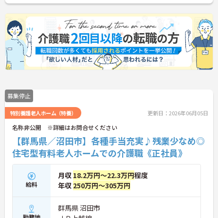
募集停止
特別養護老人ホーム（特養）
更新日：2026年06月05日
名称非公開 ※詳細はお問合せください
【群馬県／沼田市】各種手当充実♪残業少なめ◎
住宅型有料老人ホームでの介護職《正社員》
月収
18.2万円～22.3万円
程度
給料
年収
250万円～305万円
群馬県 沼田市
勤務地
ＪＲ上越線