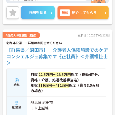
すことも可能です！
ご興味ある方には、面接のポイントなど、さらに詳
細をお話致しますのでお気軽にご相談ください。
詳細を見る
無料
紹介してもらう
介護老人保健施設（老健）
更新日：2025年06月13日
名称非公開 ※詳細はお問合せください
【群馬県／沼田市】 介護老人保険施設でのケア
コンシェルジュ募集です《正社員》＜介護福祉士
＞
月収
22.5万円～28.5万円
程度（夜勤4回分、
資格・介護、処遇改善手当込）
給料
年収
319万円～412万円
程度（賞与3.5ヵ月
の場合）
群馬県 沼田市
勤務地
ＪＲ上越線