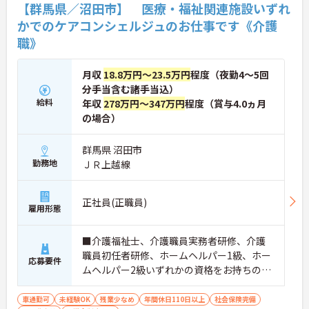
【群馬県／沼田市】 医療・福祉関連施設いずれ
かでのケアコンシェルジュのお仕事です《介護
職》
月収
18.8万円～23.5万円
程度（夜勤4～5回
分手当含む諸手当込）
給料
年収
278万円～347万円
程度（賞与4.0ヵ月
の場合）
群馬県 沼田市
勤務地
ＪＲ上越線
正社員(正職員)
雇用形態
■介護福祉士、介護職員実務者研修、介護
職員初任者研修、ホームヘルパー1級、ホー
応募要件
ムヘルパー2級いずれかの資格をお持ちの方
※介護福祉士あれば尚可 ※未経験応相談
車通勤可
未経験OK
残業少なめ
年間休日110日以上
社会保険完備