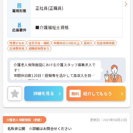
正社員(正職員)
雇用形態
■介護福祉士資格
応募要件
残業少なめ
住宅手当・補助
年間休日110日以上
高収入
社会保険完備
交通費支給
退職金制度あり
介護老人保険施設における介護スタッフ募集求人で
す！
年間休日数120日！経験等を活かして高収入を目指
すことも可能です！
ご興味ある方には、面接のポイントなど、さらに詳
細をお話致しますのでお気軽にご相談ください。
詳細を見る
無料
紹介してもらう
介護老人保健施設（老健）
更新日：2025年06月13日
名称非公開 ※詳細はお問合せください