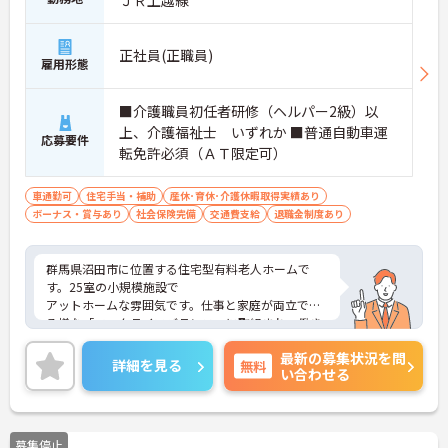
正社員(正職員)
雇用形態
■介護職員初任者研修（ヘルパー2級）以
上、介護福祉士 いずれか ■普通自動車運
応募要件
転免許必須（ＡＴ限定可）
車通勤可
住宅手当・補助
産休･育休･介護休暇取得実績あり
ボーナス・賞与あり
社会保険完備
交通費支給
退職金制度あり
群馬県沼田市に位置する住宅型有料老人ホームで
す。25室の小規模施設で
アットホームな雰囲気です。仕事と家庭が両立でき
る様な「ワークライフバランス」に取組まれ、働き
やすい環境作りに取組んでいる会社です。ご興味の
最新の募集状況を問
ある方には、面接対策ポイントなど、さらに詳細を
詳細を見る
無料
い合わせる
お話しいたしますのでお気軽にご相談ください！
募集停止