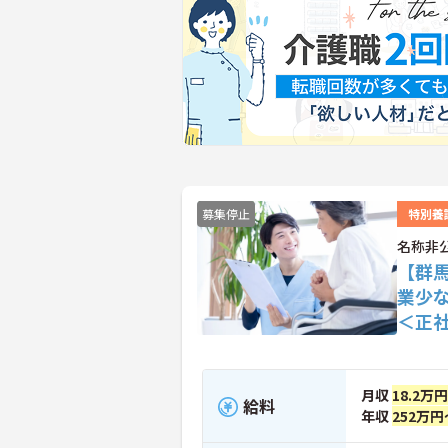
募集停止
特別養
名称非
【群
業少
＜正
月収
18.2万
給料
年収
252万円