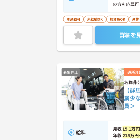
の方も応募可
車通勤可
未経験OK
無資格OK
産休
詳細を
募集停止
通所介
名称非
【群
業少
員＞
月収
15.1万
給料
年収
215万円