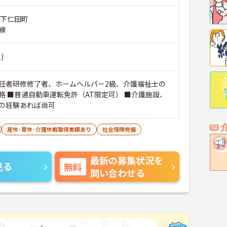
郡下仁田町
線
)
任者研修修了者、ホームヘルパー2級、介護福祉士の
格 ■普通自動車運転免許（AT限定可） ■介護施設、
の経験あれば尚可
産休･育休･介護休暇取得実績あり
社会保険完備
最新の募集状況を
見る
無料
問い合わせる