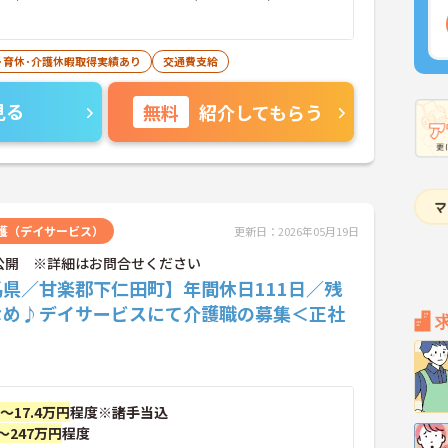
･育休･介護休暇取得実績あり
交通費支給
見る
無料
紹介してもらう
護（デイサービス）
更新日：2026年05月19日
公開 ※詳細はお問合せください
馬県／甘楽郡下仁田町】年間休日111日／残
なめ♪デイサービスにて介護職の募集＜正社
円～17.4万円
程度※諸手当込
～247万円
程度