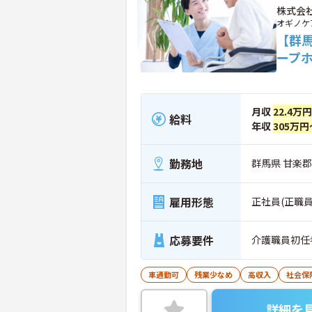
株式会
オギノケ
【群
ープ
月収
22.4万
給料
年収
305万円
勤務地
群馬県 甘楽郡
雇用形態
正社員(正職員
応募要件
介護職員初任
車通勤可
残業少なめ
高収入
社会保
詳細を