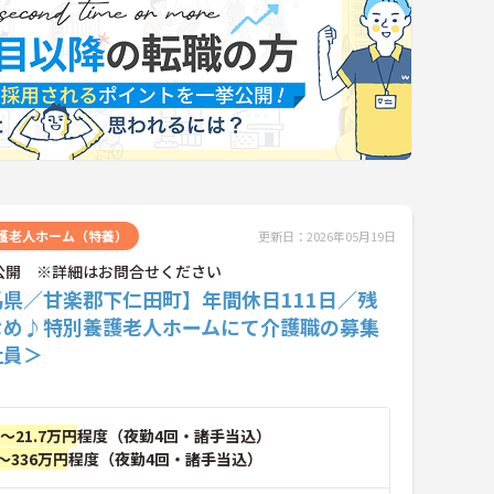
護老人ホーム（特養）
更新日：2026年05月19日
公開 ※詳細はお問合せください
馬県／甘楽郡下仁田町】年間休日111日／残
なめ♪特別養護老人ホームにて介護職の募集
社員＞
円～21.7万円
程度（夜勤4回・諸手当込）
～336万円
程度（夜勤4回・諸手当込）