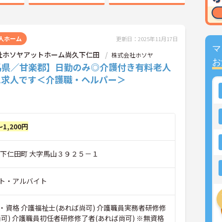
人ホーム
更新日：2025年11月17日
マ
社ホソヤアットホーム尚久下仁田
株式会社ホソヤ
お
馬県／甘楽郡】日勤のみ◎介護付き有料老人
ム求人です＜介護職・ヘルパー＞
～1,200円
郡下仁田町 大字馬山３９２５－１
ト・アルバイト
・資格 介護福祉士(あれば尚可) 介護職員実務者研修修
可) 介護職員初任者研修修了者(あれば尚可) ※無資格