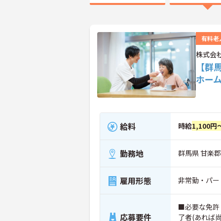
有料老
株式会
【群
ホー
給料
時給
1,100円
勤務地
群馬県 甘楽
雇用形態
非常勤・パー
■必要な免許
応募要件
了者(あれば尚