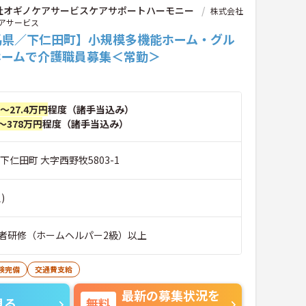
社オギノケアサービスケアサポートハーモニー
株式会社
アサービス
馬県／下仁田町】小規模多機能ホーム・グル
ホームで介護職員募集＜常勤＞
円～27.4万円
程度（諸手当込み）
～378万円
程度（諸手当込み）
下仁田町 大字西野牧5803-1
)
者研修（ホームヘルパー2級）以上
険完備
交通費支給
最新の募集状況を
見る
無料