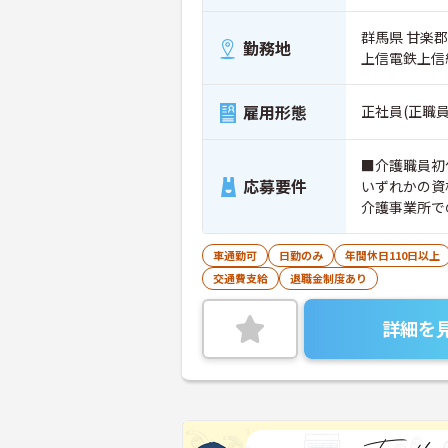
群馬県 甘楽
勤務地
上信電鉄上信
雇用形態
正社員(正職員
■介護職員初
応募要件
いずれかの資
介護事業所で
車通勤可
日勤のみ
年間休日110日以上
交通費支給
退職金制度あり
詳細を