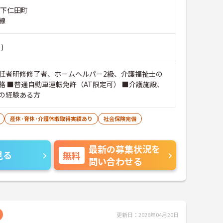
郡下仁田町
線
)
任者研修修了者、ホームヘルパー2級、介護福祉士の
格 ■普通自動車運転免許（AT限定可） ■介護施設、
の経験ある方
産休･育休･介護休暇取得実績あり
社会保険完備
最新の募集状況を
見る
無料
問い合わせる
更新日：2026年04月20日