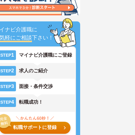
イナビ介護職に
気軽にご相談
下さい！
1
マイナビ介護職にご登録
STEP
2
求人のご紹介
STEP
3
面接・条件交渉
STEP
4
転職成功！
STEP
転職サポートに登録