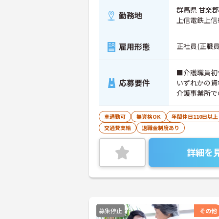
群馬県 甘楽
勤務地
上信電鉄上信
雇用形態
正社員(正職員
■介護職員初
応募要件
いずれかの資
介護事業所で
車通勤可
無資格OK
年間休日110日以上
交通費支給
退職金制度あり
詳細を
募集停止
その他