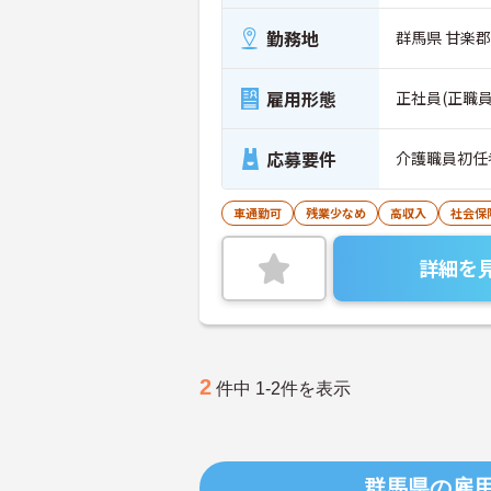
勤務地
群馬県 甘楽郡
雇用形態
正社員(正職員
応募要件
介護職員初任
車通勤可
残業少なめ
高収入
社会保
詳細を
2
件中 1-2件を表示
群馬県の雇