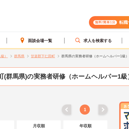
転職
無料!簡単1分
面談会場一覧
求人を検索する
1級）
群馬県
甘楽郡下仁田町
群馬県の実務者研修（ホームヘルパー1級
町(群馬県)の実務者研修（ホームヘルパー1級
1
月収順
年収順