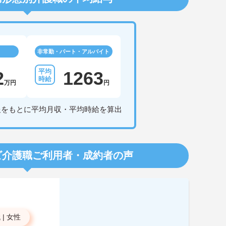
非常勤・パート・アルバイト
2
1263
万円
円
報をもとに平均月収・平均時給を算出
ビ介護職
ご利用者・成約者の声
代
|
女性