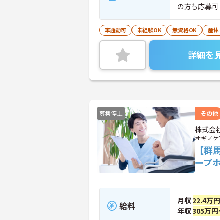
の方も応募可
車通勤可
未経験OK
無資格OK
産休
詳細を
募集停止
その他
株式会
オギノケ
【群
ープ
月収
22.4万
給料
年収
305万円