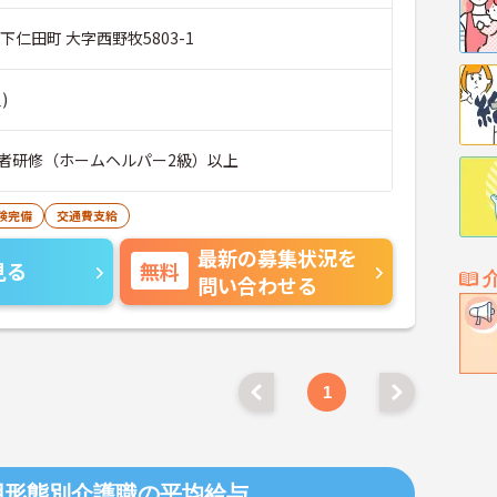
下仁田町 大字西野牧5803-1
)
者研修（ホームヘルパー2級）以上
険完備
交通費支給
最新の募集状況を
見る
無料
問い合わせる
1
用形態別介護職の平均給与