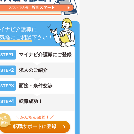
イナビ介護職に
気軽にご相談
下さい！
1
マイナビ介護職にご登録
STEP
2
求人のご紹介
STEP
3
面接・条件交渉
STEP
4
転職成功！
STEP
転職サポートに登録