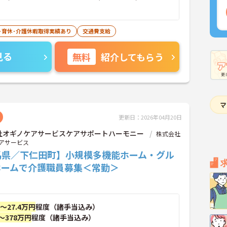
･育休･介護休暇取得実績あり
交通費支給
見る
無料
紹介してもらう
更新日：2026年04月20日
社オギノケアサービスケアサポートハーモニー
株式会社
アサービス
馬県／下仁田町】小規模多機能ホーム・グル
ホームで介護職員募集＜常勤＞
円～27.4万円
程度（諸手当込み）
～378万円
程度（諸手当込み）