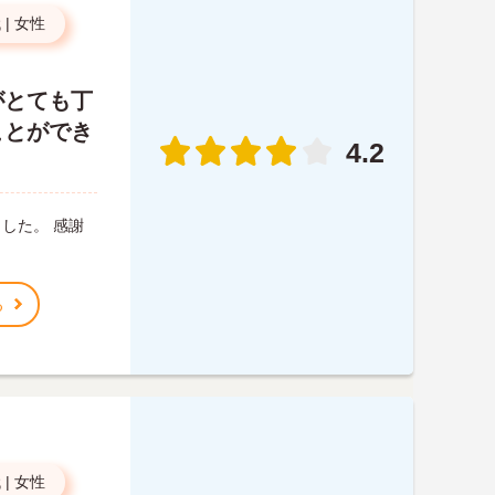
代
|
女性
がとても丁
ことができ
4.2
した。 感謝
る
代
|
女性