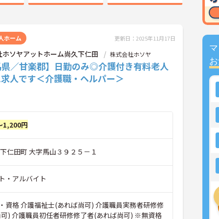
人ホーム
更新日：2025年11月17日
マ
社ホソヤアットホーム尚久下仁田
株式会社ホソヤ
お
馬県／甘楽郡】日勤のみ◎介護付き有料老人
ム求人です＜介護職・ヘルパー＞
～1,200円
郡下仁田町 大字馬山３９２５－１
ト・アルバイト
・資格 介護福祉士(あれば尚可) 介護職員実務者研修修
可) 介護職員初任者研修修了者(あれば尚可) ※無資格