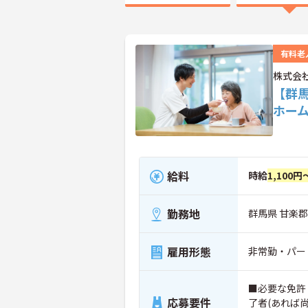
有料老
株式会
【群
ホー
給料
時給
1,100円
勤務地
群馬県 甘楽
雇用形態
非常勤・パー
■必要な免許
応募要件
了者(あれば尚