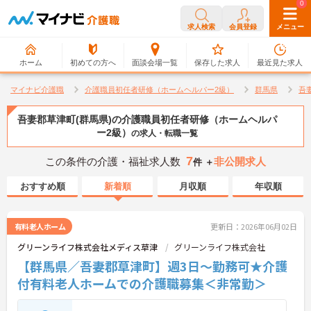
0
0
求人検索
会員登録
メニュー
ホーム
初めての方へ
面談会場一覧
保存した求人
最近見た求人
マイナビ介護職
介護職員初任者研修（ホームヘルパー2級）
群馬県
吾
吾妻郡草津町(群馬県)の介護職員初任者研修（ホームヘルパ
ー2級）
の求人・転職一覧
7
この条件の介護・福祉求人数
非公開求人
件 ＋
おすすめ順
新着順
月収順
年収順
有料老人ホーム
更新日：2026年06月02日
グリーンライフ株式会社メディス草津
グリーンライフ株式会社
【群馬県／吾妻郡草津町】週3日～勤務可★介護
付有料老人ホームでの介護職募集＜非常勤＞