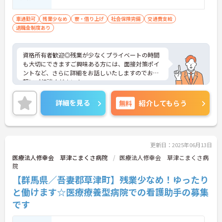
車通勤可
残業少なめ
寮・借り上げ
社会保険完備
交通費支給
退職金制度あり
資格所有者歓迎◎残業が少なくプライベートの時間
も大切にできますご興味ある方には、面接対策ポイ
ントなど、さらに詳細をお話しいたしますのでお気
軽にご相談ください！
詳細を見る
無料
紹介してもらう
更新日：2025年06月13日
医療法人修幸会 草津こまくさ病院
医療法人修幸会 草津こまくさ病
院
【群馬県／吾妻郡草津町】残業少なめ！ゆったり
と働けます☆医療療養型病院での看護助手の募集
です