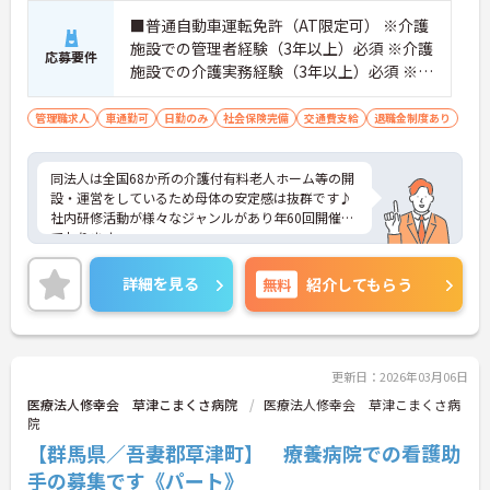
■普通自動車運転免許（AT限定可） ※介護
施設での管理者経験（3年以上）必須 ※介護
応募要件
施設での介護実務経験（3年以上）必須 ※ヘ
ルパー2級または初任者研修など介護資格保
有者歓迎
管理職求人
車通勤可
日勤のみ
社会保険完備
交通費支給
退職金制度あり
同法人は全国68か所の介護付有料老人ホーム等の開
設・運営をしているため母体の安定感は抜群です♪
社内研修活動が様々なジャンルがあり年60回開催し
ております。
個々が望む将来像に合わせてキャリアパスを選ぶこ
ともできます。
詳細を見る
無料
紹介してもらう
ご興味ある方には面接対策ポイントなど、さらに詳
しい詳細をお話いたしますのでお気軽にご相談くだ
さい。
更新日：2026年03月06日
医療法人修幸会 草津こまくさ病院
医療法人修幸会 草津こまくさ病
院
【群馬県／吾妻郡草津町】 療養病院での看護助
手の募集です《パート》