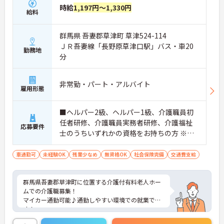
時給
1,197円～1,330円
給料
群馬県 吾妻郡草津町 草津524-114
ＪＲ吾妻線「長野原草津口駅」バス・車20
勤務地
分
非常勤・パート・アルバイト
雇用形態
■ヘルパー2級、ヘルパー1級、介護職員初
任者研修、介護職員実務者研修、介護福祉
応募要件
士のうちいずれかの資格をお持ちの方 ※無
資格者の方も応相談可
車通勤可
未経験OK
残業少なめ
無資格OK
社会保険完備
交通費支給
群馬県吾妻郡草津町に位置する介護付有料老人ホー
ムでの介護職募集！
マイカー通勤可能♪通勤しやすい環境での就業で
す！
ご興味ある方には面接対策ポイントなど、さらに詳