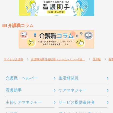
介護職コラム
マイナビ介護職
介護職員初任者研修（ホームヘルパー2級）
群馬県
吾
介護職・ヘルパー
生活相談員
看護助手
ケアマネジャー
主任ケアマネジャー
サービス提供責任者