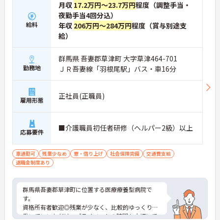
月収
17.2万円～23.7万円
程度（調整手当・
夜勤手当4回分込）
給料
年収
206万円～284万円
程度（賞与別途支
給）
群馬県 吾妻郡草津町 大字草津464-701
勤務地
ＪＲ吾妻線「羽根尾駅」バス・車16分
正社員(正職員)
雇用形態
■介護職員初任者研修（ヘルパー2級）以上
応募要件
車通勤可
残業少なめ
寮・借り上げ
社会保険完備
交通費支給
退職金制度あり
群馬県吾妻郡草津町に位置する医療療養型病院で
す。
資格所有者歓迎◎残業が少なく、比較的ゆっくりと
働いていいただけ、プライベートの時間も大切にで