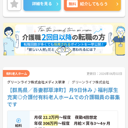
しい詳細をお話いたしますのでお気軽にご相談くだ
詳細を見る
無料
紹介してもらう
さい。
有料老人ホーム
更新日：2026年06月02日
グリーンライフ株式会社メディス草津
グリーンライフ株式会社
【群馬県／吾妻郡草津町】月9日休み♪福利厚生
充実◎介護付有料老人ホームでの介護職員の募集
です
月収
22.2万円
～程度 夜勤4回想定
年収
306万円
～程度 月給×賞与3～4ヶ月
給料