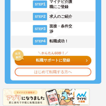
マイナビ介護
1
STEP
職にご登録
2
求人のご紹介
STEP
面接・条件交
3
STEP
渉
4
転職成功！
STEP
転職サポートに登録
はじめて転職する方へ