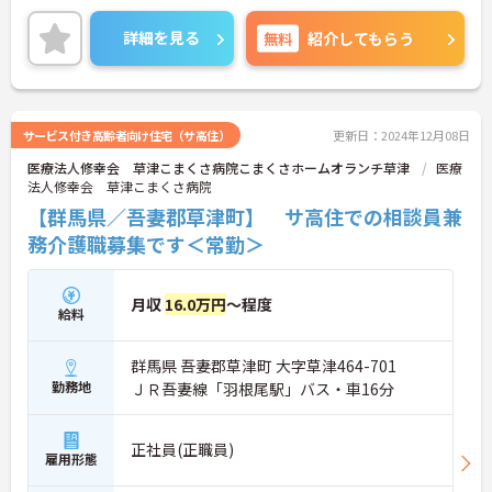
きます。
ご興味ある方には、面接対策ポイントなど、さらに
詳細を見る
無料
紹介してもらう
詳細をお話しいたしますのでお気軽にご相談くださ
い！
サービス付き高齢者向け住宅（サ高住）
更新日：2024年12月08日
医療法人修幸会 草津こまくさ病院こまくさホームオランチ草津
医療
法人修幸会 草津こまくさ病院
【群馬県／吾妻郡草津町】 サ高住での相談員兼
務介護職募集です＜常勤＞
月収
16.0万円
～程度
給料
群馬県 吾妻郡草津町 大字草津464-701
勤務地
ＪＲ吾妻線「羽根尾駅」バス・車16分
正社員(正職員)
雇用形態