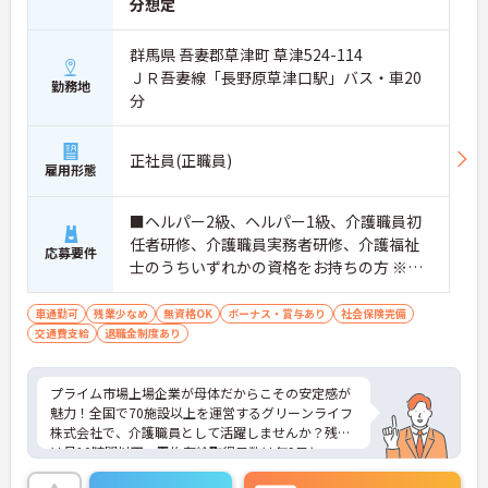
分想定
群馬県 吾妻郡草津町 草津524-114
ＪＲ吾妻線「長野原草津口駅」バス・車20
勤務地
分
正社員(正職員)
雇用形態
■ヘルパー2級、ヘルパー1級、介護職員初
任者研修、介護職員実務者研修、介護福祉
応募要件
士のうちいずれかの資格をお持ちの方 ※無
資格の方は応相談
車通勤可
残業少なめ
無資格OK
ボーナス・賞与あり
社会保険完備
交通費支給
退職金制度あり
プライム市場上場企業が母体だからこその安定感が
魅力！全国で70施設以上を運営するグリーンライフ
株式会社で、介護職員として活躍しませんか？残業
は月10時間以下、平均有給取得日数は年9日と、ワ
ークライフバランスを大切にできる環境です。階層