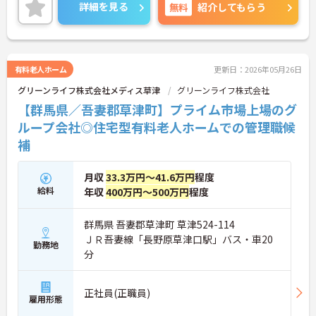
別・職種別の研修制度も充実しており、スキルアッ
詳細を見る
無料
紹介してもらう
プを目指せる風土が整っています。温かみのある職
場で、これまでの経験を活かし、チームで連携しな
がら質の高いケアを提供したいという意欲のある方
にぴったりの職場です。
有料老人ホーム
更新日：2026年05月26日
グリーンライフ株式会社メディス草津
グリーンライフ株式会社
【群馬県／吾妻郡草津町】プライム市場上場のグ
ループ会社◎住宅型有料老人ホームでの管理職候
補
月収
33.3万円～41.6万円
程度
給料
年収
400万円～500万円
程度
群馬県 吾妻郡草津町 草津524-114
ＪＲ吾妻線「長野原草津口駅」バス・車20
勤務地
分
正社員(正職員)
雇用形態