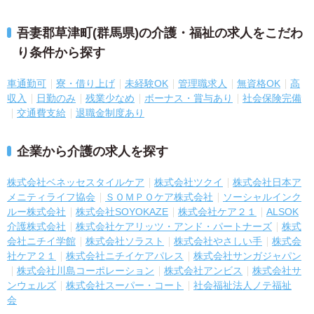
吾妻郡草津町(群馬県)の介護・福祉の求人をこだわ
り条件から探す
車通勤可
寮・借り上げ
未経験OK
管理職求人
無資格OK
高
収入
日勤のみ
残業少なめ
ボーナス・賞与あり
社会保険完備
交通費支給
退職金制度あり
企業から介護の求人を探す
株式会社ベネッセスタイルケア
株式会社ツクイ
株式会社日本ア
メニティライフ協会
ＳＯＭＰＯケア株式会社
ソーシャルインク
ルー株式会社
株式会社SOYOKAZE
株式会社ケア２１
ALSOK
介護株式会社
株式会社ケアリッツ・アンド・パートナーズ
株式
会社ニチイ学館
株式会社ソラスト
株式会社やさしい手
株式会
社ケア２１
株式会社ニチイケアパレス
株式会社サンガジャパン
株式会社川島コーポレーション
株式会社アンビス
株式会社サ
ンウェルズ
株式会社スーパー・コート
社会福祉法人ノテ福祉
会