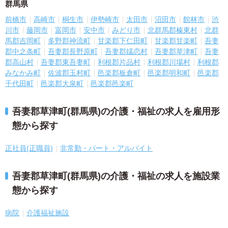
群馬県
前橋市
高崎市
桐生市
伊勢崎市
太田市
沼田市
館林市
渋
川市
藤岡市
富岡市
安中市
みどり市
北群馬郡榛東村
北群
馬郡吉岡町
多野郡神流町
甘楽郡下仁田町
甘楽郡甘楽町
吾妻
郡中之条町
吾妻郡長野原町
吾妻郡嬬恋村
吾妻郡草津町
吾妻
郡高山村
吾妻郡東吾妻町
利根郡片品村
利根郡川場村
利根郡
みなかみ町
佐波郡玉村町
邑楽郡板倉町
邑楽郡明和町
邑楽郡
千代田町
邑楽郡大泉町
邑楽郡邑楽町
吾妻郡草津町(群馬県)の介護・福祉の求人を雇用形
態から探す
正社員(正職員)
非常勤・パート・アルバイト
吾妻郡草津町(群馬県)の介護・福祉の求人を施設業
態から探す
病院
介護福祉施設