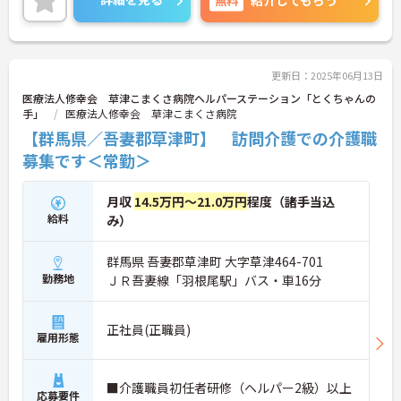
紹介してもらう
更新日：2025年06月13日
医療法人修幸会 草津こまくさ病院ヘルパーステーション「とくちゃんの
手」
医療法人修幸会 草津こまくさ病院
【群馬県／吾妻郡草津町】 訪問介護での介護職
募集です＜常勤＞
月収
14.5万円～21.0万円
程度（諸手当込
給料
み）
群馬県 吾妻郡草津町 大字草津464-701
勤務地
ＪＲ吾妻線「羽根尾駅」バス・車16分
正社員(正職員)
雇用形態
■介護職員初任者研修（ヘルパー2級）以上
応募要件