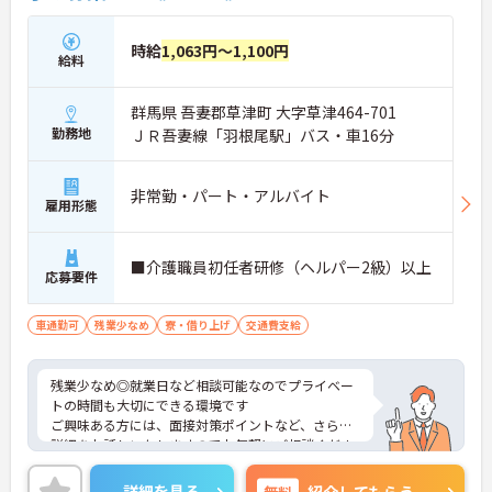
時給
1,063円～1,100円
給料
群馬県 吾妻郡草津町 大字草津464-701
勤務地
ＪＲ吾妻線「羽根尾駅」バス・車16分
非常勤・パート・アルバイト
雇用形態
■介護職員初任者研修（ヘルパー2級）以上
応募要件
車通勤可
残業少なめ
寮・借り上げ
交通費支給
残業少なめ◎就業日など相談可能なのでプライベー
トの時間も大切にできる環境です
ご興味ある方には、面接対策ポイントなど、さらに
詳細をお話しいたしますのでお気軽にご相談くださ
い！
詳細を見る
無料