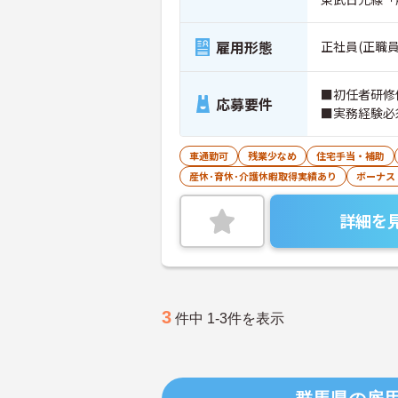
雇用形態
正社員(正職員
■初任者研修
応募要件
■実務経験必
車通勤可
残業少なめ
住宅手当・補助
産休･育休･介護休暇取得実績あり
ボーナス
詳細を
3
件中 1-3件を表示