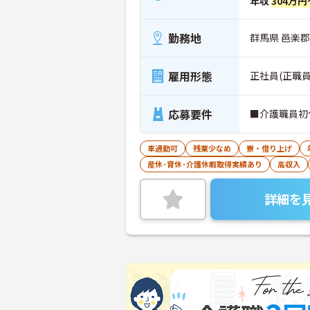
年収
304万円
勤務地
群馬県 邑楽郡
雇用形態
正社員(正職員
応募要件
■介護職員初
車通勤可
残業少なめ
寮・借り上げ
産休･育休･介護休暇取得実績あり
高収入
詳細を