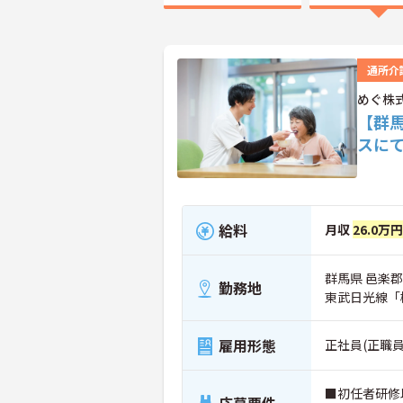
通所介
めぐ株
【群
スに
給料
月収
26.0万円
群馬県 邑楽郡
勤務地
東武日光線「
雇用形態
正社員(正職員
■初任者研修