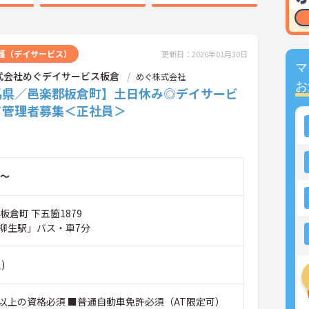
護（デイサービス）
更新日：2026年01月30日
マ
式会社めぐデイサービス板倉
めぐ株式会社
お
馬県／邑楽郡板倉町】土日休み◎デイサービ
て管理者募集＜正社員＞
～
板倉町 下五箇1879
柳生駅」バス・車7分
)
以上の資格必須 ■普通自動車免許必須（AT限定可）