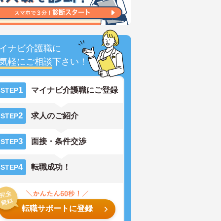
イナビ介護職に
気軽にご相談
下さい！
1
マイナビ介護職にご登録
STEP
2
求人のご紹介
STEP
3
面接・条件交渉
STEP
4
転職成功！
STEP
転職サポートに登録