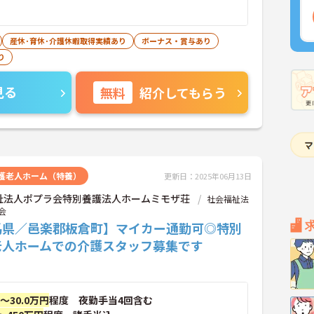
産休･育休･介護休暇取得実績あり
ボーナス・賞与あり
り
見る
無料
紹介してもらう
護老人ホーム（特養）
更新日：2025年06月13日
祉法人ポプラ会特別養護法人ホームミモザ荘
社会福祉法
会
馬県／邑楽郡板倉町】マイカー通勤可◎特別
老人ホームでの介護スタッフ募集です
円～30.0万円
程度 夜勤手当4回含む