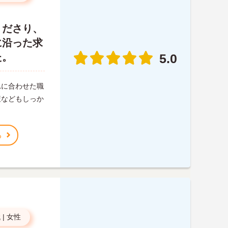
くださり、
に沿った求
た。
5.0
れに合わせた職
策などもしっか
る
代
|
女性