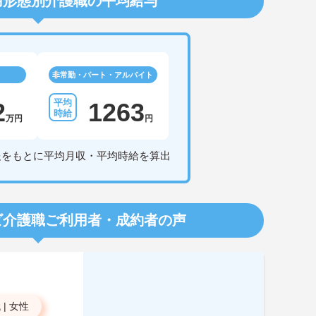
用形態別介護職の平均給与
非常勤・パート・アルバイト
2
1263
万円
円
報をもとに平均月収・平均時給を算出
ビ介護職
ご利用者・成約者の声
代
|
女性