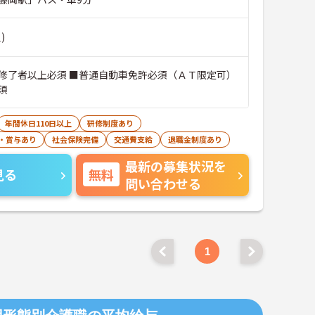
)
修了者以上必須 ■普通自動車免許必須（ＡＴ限定可）
須
年間休日110日以上
研修制度あり
・賞与あり
社会保険完備
交通費支給
退職金制度あり
最新の募集状況を
見る
無料
問い合わせる
1