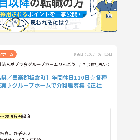
プホーム
更新日：2025年07月15日
祉法人ポプラ会グループホームりんどう
社会福祉法人ポ
馬県／邑楽郡板倉町】年間休日110日☆各種
充実♪グループホームで介護職募集《正社
円～28.9万円
程度
板倉町 細谷202
藤岡駅」バス・車9分