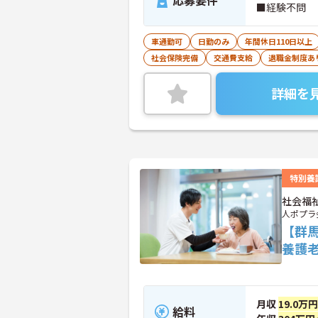
応募要件
■経験不問
車通勤可
日勤のみ
年間休日110日以上
社会保険完備
交通費支給
退職金制度あ
詳細を
特別養
社会福
人ポプラ
【群
養護
月収
19.0万
給料