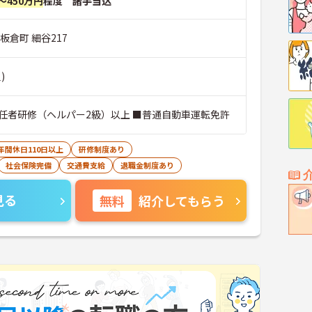
～450万円
程度 諸手当込
板倉町 細谷217
)
任者研修（ヘルパー2級）以上 ■普通自動車運転免許
年間休日110日以上
研修制度あり
社会保険完備
交通費支給
退職金制度あり
見る
無料
紹介してもらう