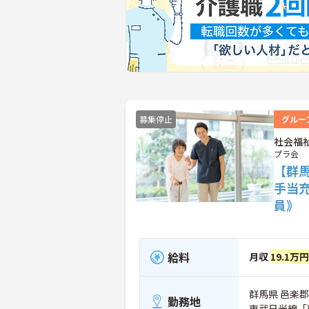
募集停止
グルー
社会福
プラ会
【群
手当
員》
給料
月収
19.1万
群馬県 邑楽郡
勤務地
東武日光線「