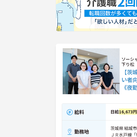
ソーシ
下り松
【茨
い者
《夜
給料
日給
16,673円
茨城県 結城市 
勤務地
ＪＲ水戸線「