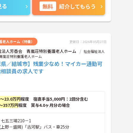
見る
無料
紹介してもらう
護老人ホーム（特養）
更新日：2026年05月27日
祉法人芳香会 青嵐荘特別養護老人ホーム
社会福祉法人
青嵐荘特別養護老人ホーム
城県／結城市】残業少なめ！マイカー通勤可
活相談員の求人です
円～23.0万円
程度 宿直手当5,000円：2回分含む
～357万円
程度 賞与4.0ヶ月分の場合
 七五三場210－1
(上野－盛岡)「古河駅」バス・車25分