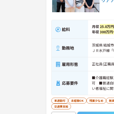
リア
月収
25.0万
給料
年収
300万円
茨城県 結城市 
勤務地
ＪＲ水戸線「
雇用形態
正社員(正職員
■介護職経験
応募要件
可 ■普通自
い者福祉に関
車通勤可
未経験OK
残業少なめ
無資
交通費支給