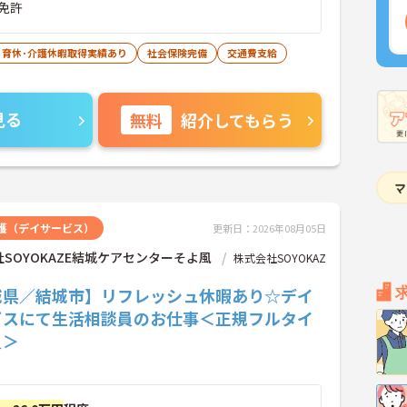
免許
･育休･介護休暇取得実績あり
社会保険完備
交通費支給
見る
無料
紹介してもらう
護（デイサービス）
更新日：2026年08月05日
SOYOKAZE結城ケアセンターそよ風
株式会社SOYOKAZ
城県／結城市】リフレッシュ休暇あり☆デイ
ビスにて生活相談員のお仕事＜正規フルタイ
員＞