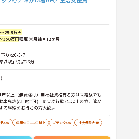
アップ◎／障がい者GH／生活支援員
円～29.8万円
～358万円
程度 ※月給×12ヶ月
下り松6-5-7
結城駅」徒歩23分
)
1年以上（無資格可）■福祉資格有る方は未経験でも
動車免許(AT限定可) ※実務経験2年以上の方、障が
する経験をお持ちの方大歓迎
格OK
年間休日110日以上
ブランクOK
社会保険完備