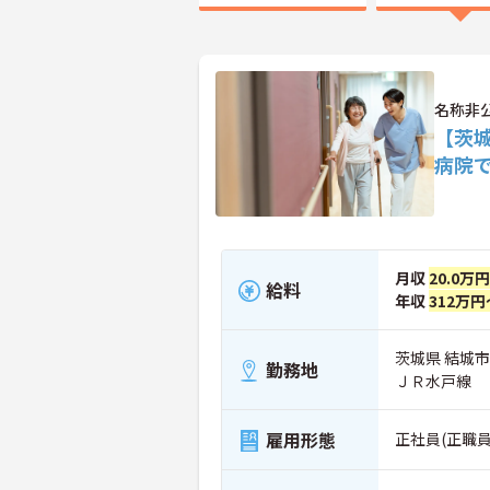
名称非
【茨
病院
月収
20.0万
給料
年収
312万円
茨城県 結城市
勤務地
ＪＲ水戸線
雇用形態
正社員(正職員