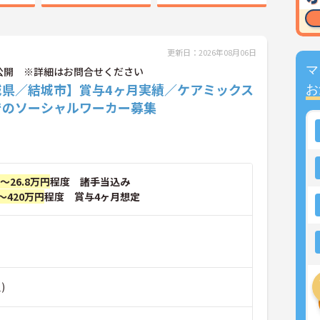
更新日：2026年08月06日
マ
公開 ※詳細はお問合せください
城県／結城市】賞与4ヶ月実績／ケアミックス
お
でのソーシャルワーカー募集
円～26.8万円
程度 諸手当込み
～420万円
程度 賞与4ヶ月想定
)