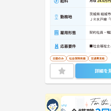
給料
月収
24.0万
茨城県 結城市 
勤務地
ＪＲ水戸線「
雇用形態
契約社員・嘱
応募要件
■社会福祉士
日勤のみ
社会保険完備
交通費支給
詳細を