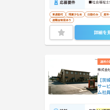
応募要件
■社会福祉士
車通勤可
残業少なめ
日勤のみ
産休
退職金制度あり
詳細を
通所介
株式会社
E
【茨
サー
ム社