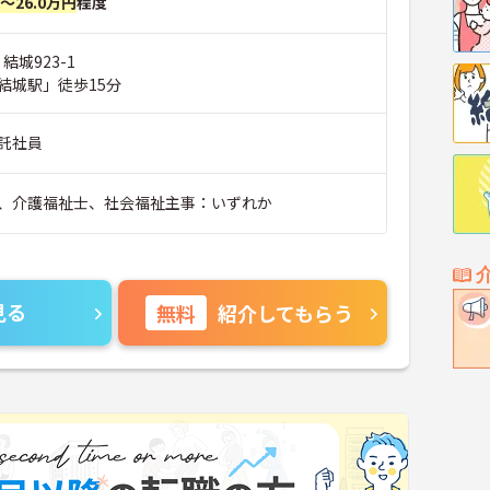
円～26.0万円
程度
結城923-1
結城駅」徒歩15分
託社員
、介護福祉士、社会福祉主事：いずれか
見る
無料
紹介してもらう