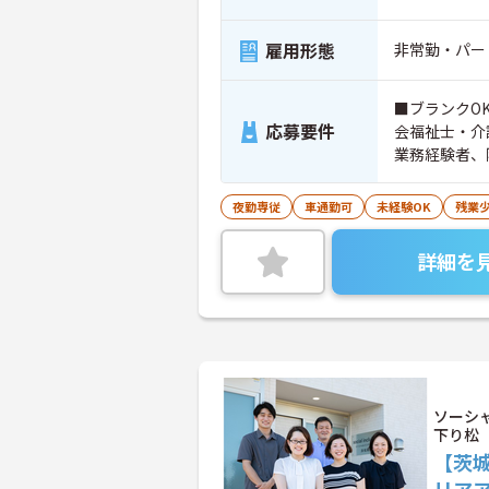
雇用形態
非常勤・パー
■ブランクO
応募要件
会福祉士・介
業務経験者、
就労支援員、
夜勤専従
車通勤可
未経験OK
残業
詳細を
ソーシ
下り松
【茨