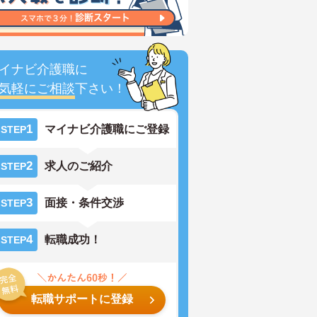
イナビ介護職に
気軽にご相談
下さい！
1
マイナビ介護職にご登録
STEP
2
求人のご紹介
STEP
3
面接・条件交渉
STEP
4
転職成功！
STEP
転職サポートに登録