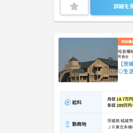
詳細を
特別養
社会福
芳香会 
【茨
◎生
月収
18.7万
給料
年収
289万円
茨城県 結城市
勤務地
ＪＲ東北本線