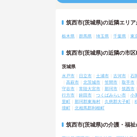
筑西市(茨城県)の近隣エリ
栃木県
群馬県
埼玉県
千葉県
東
筑西市(茨城県)の近隣の市
茨城県
水戸市
日立市
土浦市
古河市
石
高萩市
北茨城市
笠間市
取手市
守谷市
常陸大宮市
那珂市
筑西市
行方市
鉾田市
つくばみらい市
小
里町
那珂郡東海村
久慈郡大子町
境町
北相馬郡利根町
筑西市(茨城県)の介護・福