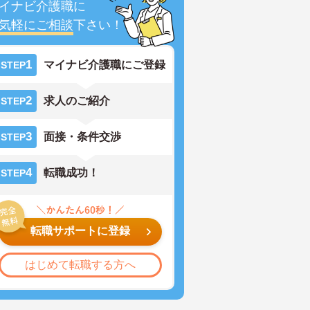
イナビ介護職に
気軽にご相談
下さい！
1
マイナビ介護職にご登録
STEP
2
求人のご紹介
STEP
3
面接・条件交渉
STEP
4
転職成功！
STEP
転職サポートに登録
はじめて転職する方へ