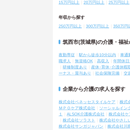
15万円以上
20万円以上
25万円以上
年収から探す
250万円以上
300万円以上
350万円
筑西市(茨城県)の介護・福
夜勤専従
駅から徒歩10分以内
車通
職求人
無資格OK
高収入
年間休日
研修制度あり
産休･育休･介護休暇
ーナス・賞与あり
社会保険完備
交
企業から介護の求人を探す
株式会社ベネッセスタイルケア
株式
ＭＰＯケア株式会社
ソーシャルイン
１
ALSOK介護株式会社
株式会社ケ
株式会社ソラスト
株式会社やさし
株式会社サンガジャパン
株式会社川