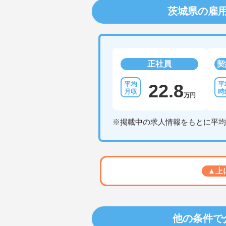
茨城県の雇
正社員
契
22.8
万円
※掲載中の求人情報をもとに平均
▲上
他の条件で