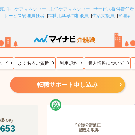
護助手
ケアマネジャー
主任ケアマネジャー
サービス提供責任者
サービス管理責任者
福祉用具専門相談員
生活支援員
管理者
ップ
よくあるご質問
利用規約
個人情報について
転職サポート申し込み
 OK)
「介護分野適正」
-653
認定を取得