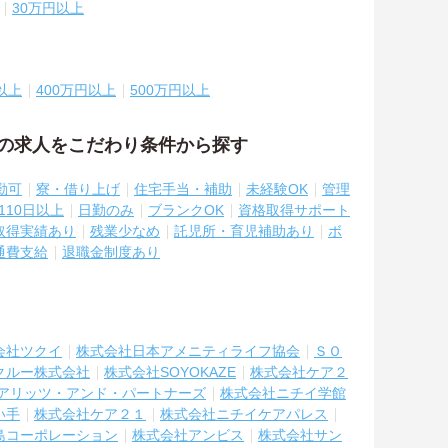
30万円以上
以上
400万円以上
500万円以上
祉の求人をこだわり条件から探す
勤可
寮・借り上げ
住宅手当・補助
未経験OK
管理
110日以上
日勤のみ
ブランクOK
資格取得サポート
取得実績あり
残業少なめ
託児所・育児補助あり
ボ
通費支給
退職金制度あり
会社ツクイ
株式会社日本アメニティライフ協会
ＳＯ
クルー株式会社
株式会社SOYOKAZE
株式会社ケア２
アリッツ・アンド・パートナーズ
株式会社ニチイ学館
い手
株式会社ケア２１
株式会社ニチイケアパレス
島コーポレーション
株式会社アンビス
株式会社サン