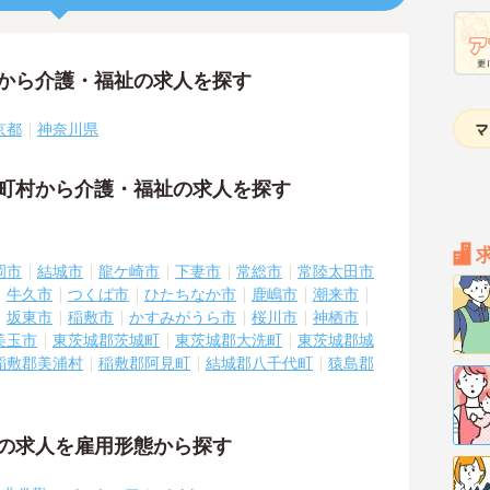
アから介護・福祉の求人を探す
京都
神奈川県
区町村から介護・福祉の求人を探す
岡市
結城市
龍ケ崎市
下妻市
常総市
常陸太田市
牛久市
つくば市
ひたちなか市
鹿嶋市
潮来市
坂東市
稲敷市
かすみがうら市
桜川市
神栖市
美玉市
東茨城郡茨城町
東茨城郡大洗町
東茨城郡城
稲敷郡美浦村
稲敷郡阿見町
結城郡八千代町
猿島郡
祉の求人を雇用形態から探す