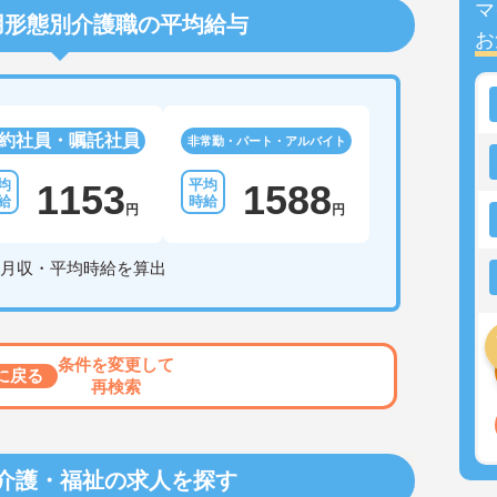
マ
用形態別介護職の平均給与
お
約社員・嘱託社員
非常勤・パート・アルバイト
1153
1588
円
円
月収・平均時給を算出
条件を変更して
に戻る
再検索
介護・福祉の求人を探す