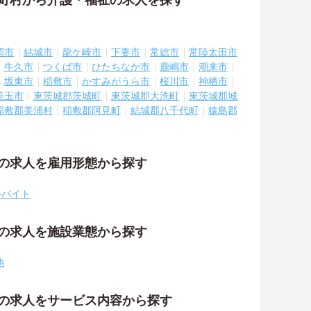
区町村から介護・福祉の求人を探す
岡市
結城市
龍ケ崎市
下妻市
常総市
常陸太田市
牛久市
つくば市
ひたちなか市
鹿嶋市
潮来市
坂東市
稲敷市
かすみがうら市
桜川市
神栖市
美玉市
東茨城郡茨城町
東茨城郡大洗町
東茨城郡城
稲敷郡美浦村
稲敷郡阿見町
結城郡八千代町
猿島郡
祉の求人を雇用形態から探す
ルバイト
祉の求人を施設業態から探す
他
祉の求人をサービス内容から探す