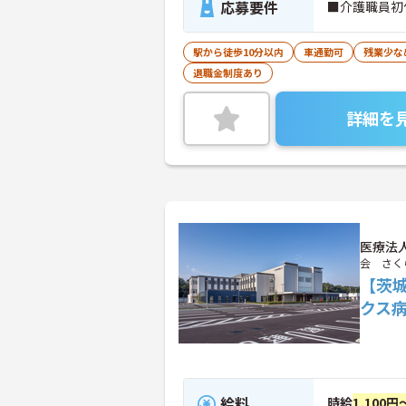
応募要件
■介護職員初
駅から徒歩10分以内
車通勤可
残業少な
退職金制度あり
詳細を
医療法
会 さく
【茨
クス
給料
時給
1,100円