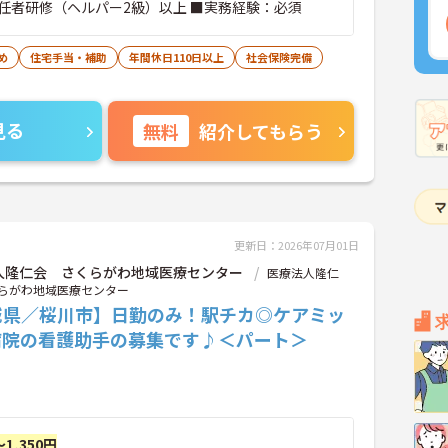
任者研修（ヘルパー2級）以上 ■実務経験：必須
め
住宅手当・補助
年間休日110日以上
社会保険完備
見る
無料
紹介してもらう
更新日：2026年07月01日
人隆仁会 さくらがわ地域医療センター
医療法人隆仁
らがわ地域医療センター
城県／桜川市】日勤のみ！駅チカ◎ケアミッ
病院の看護助手の募集です♪＜パート＞
～1,350円