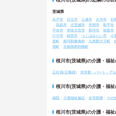
桜川市(茨城県)の近隣の市
茨城県
水戸市
日立市
土浦市
古河市
石
高萩市
北茨城市
笠間市
取手市
守谷市
常陸大宮市
那珂市
筑西市
行方市
鉾田市
つくばみらい市
小
里町
那珂郡東海村
久慈郡大子町
境町
北相馬郡利根町
桜川市(茨城県)の介護・福
正社員(正職員)
非常勤・パート・ア
桜川市(茨城県)の介護・福
病院
介護福祉施設
在宅医療
その
桜川市(茨城県)の介護・福