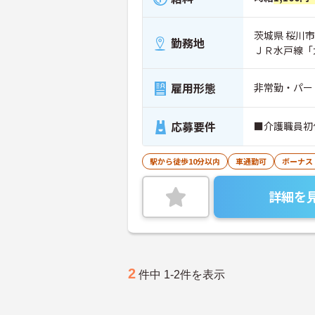
茨城県 桜川市
勤務地
ＪＲ水戸線「
雇用形態
非常勤・パー
応募要件
■介護職員初
駅から徒歩10分以内
車通勤可
ボーナス
詳細を
2
件中 1-2件を表示