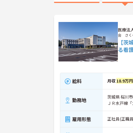
医療法
会 さく
【茨
る看
給料
月収
18.9万
茨城県 桜川市
勤務地
ＪＲ水戸線「
雇用形態
正社員(正職員