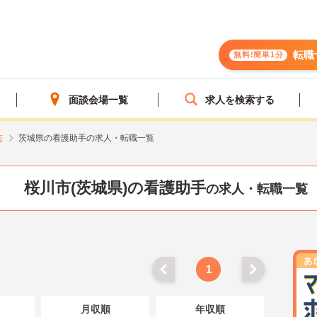
転職
無料!簡単1分
面談会場一覧
求人を検索する
市
茨城県の看護助手の求人・転職一覧
桜川市(茨城県)の看護助手
の求人・転職一覧
1
月収順
年収順