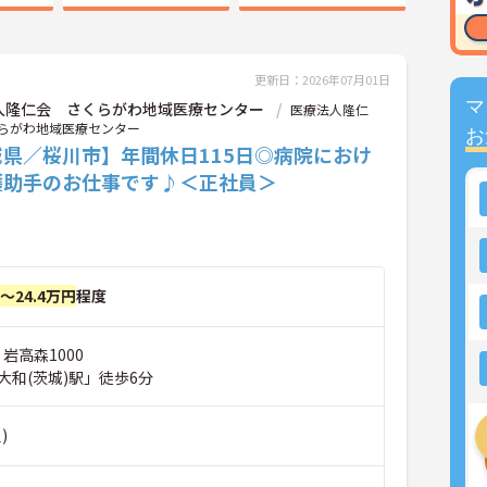
更新日：2026年07月01日
マ
人隆仁会 さくらがわ地域医療センター
医療法人隆仁
らがわ地域医療センター
お
城県／桜川市】年間休日115日◎病院におけ
護助手のお仕事です♪＜正社員＞
円～24.4万円
程度
 岩高森1000
大和(茨城)駅」徒歩6分
)