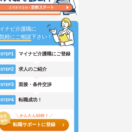
イナビ介護職に
気軽にご相談
下さい！
1
マイナビ介護職にご登録
STEP
2
求人のご紹介
STEP
3
面接・条件交渉
STEP
4
転職成功！
STEP
転職サポートに登録