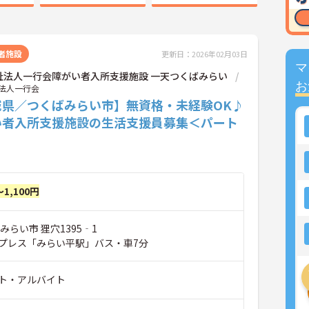
者施設
更新日：2026年02月03日
マ
祉法人一行会障がい者入所支援施設 一天つくばみらい
お
法人一行会
城県／つくばみらい市】無資格・未経験OK♪
い者入所支援施設の生活支援員募集＜パート
～1,100円
みらい市 狸穴1395‐1
プレス「みらい平駅」バス・車7分
ト・アルバイト