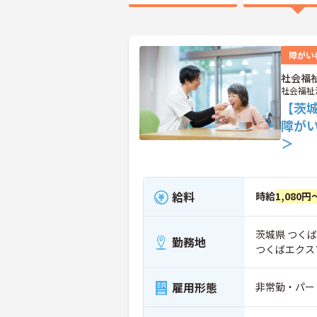
障がい
社会福
社会福祉
【茨
障が
＞
給料
時給
1,080円
茨城県 つくば
勤務地
つくばエクス
雇用形態
非常勤・パー