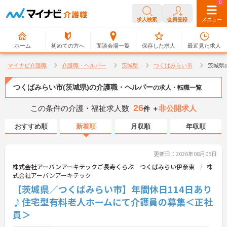
0
0
求人検索
会員登録
メニュー
ホーム
初めての方へ
面談会場一覧
保存した求人
最近見た求人
マイナビ介護職
介護職・ヘルパー
茨城県
つくばみらい市
茨城県
つくばみらい市(茨城県)の介護職・ヘルパー
の求人・転職一覧
26
この条件の介護・福祉求人数
非公開求人
件 ＋
おすすめ順
新着順
月収順
年収順
更新日：2026年08月05日
株式会社アーバンアーキテックご長寿くらぶ つくばみらい伊奈東
株
式会社アーバンアーキテック
【茨城県／つくばみらい市】年間休日114日あり
♪住宅型有料老人ホームにて介護員の募集＜正社
員＞