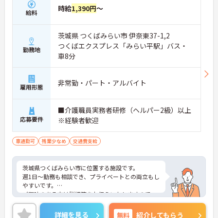
時給
1,390円
～
給料
茨城県 つくばみらい市 伊奈東37-1,2
つくばエクスプレス「みらい平駅」バス・
勤務地
車8分
非常勤・パート・アルバイト
雇用形態
■介護職員実務者研修（ヘルパー2級）以上
応募要件
※経験者歓迎
車通勤可
残業少なめ
交通費支給
茨城県つくばみらい市に位置する施設です。
週1日～勤務も相談でき、プライベートとの両立もし
やすいです。
ご興味のある方は詳細等をお伝えいたしますので、
お気軽にお問い合わせください。
詳細を見る
無料
紹介してもらう