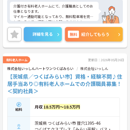
介護付き有料老人ホームにて、介護職員としてのお
仕事となります。
マイカー通勤可能となっており、無料駐車場を完備
しているので、通勤の際は心配いりません！
無資格の方や経験がない方も応募できるので、これ
から介護職を始めてみたいという方にお勧めの求人
詳細を見る
無料
紹介してもらう
となっております◎
ご興味ある方は面接ポイントをお伝えしますので、
お気軽にお問い合わせください♪
有料老人ホーム
更新日：2026年05月26日
株式会社いっしんハートワンつくばみらい
株式会社いっしん
【茨城県／つくばみらい市】資格・経験不問♪住
居手当あり◎有料老人ホームでの介護職員募集！
＜契約社員＞
月収
18.5万円～18.5万円
給料
茨城県 つくばみらい市 狸穴1395-46
つくばエクスプレス「みらい平駅」バス・