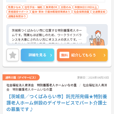
残業少なめ
住宅手当・補助
無資格OK
日勤のみ
年間休日110日以上
資格取得サポート
産休･育休･介護休暇取得実績あり
社会保険完備
交通費支給
退職金制度あり
茨城県つくばみらい市に位置する特別養護老人ホー
ムです。残業もほぼ無しのため、ワークライフバラ
ンスを大事にされたい方にオススメの求人です。ま
た敷地内に託児所を完備。子育てとお仕事の両立が
可能です。賞与も日頃の頑張りをしっかり評価・支
給されますので、安心して就業できます。ご興味あ
詳細を見る
無料
紹介してもらう
る方には、面接対策ポイントなど、さらに詳細をお
話しいたしますのでお気軽にご相談ください。
通所介護（デイサービス）
更新日：2026年04月30日
社会福祉法人青洲会 特別養護老人ホームいなの里
社会福祉法人青洲
会 特別養護老人ホームいなの里
【茨城県／つくばみらい市】託児所完備★特別養
護老人ホーム併設のデイサービスでパート介護士
の募集です♪