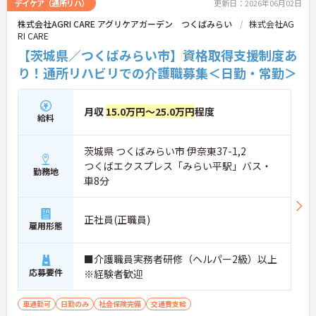
デイケア（通所リハ）
更新日：2026年06月02日
株式会社AGRI CARE アグリケアガーデン つくばみらい
株式会社AG
RI CARE
【茨城県／つくばみらい市】資格取得支援制度あ
り！通所リハビリでの介護職募集＜日勤・常勤＞
月収
15.0万円～25.0万円
程度
給料
茨城県 つくばみらい市 伊奈東37-1,2
つくばエクスプレス「みらい平駅」バス・
勤務地
車8分
正社員(正職員)
雇用形態
■介護職員実務者研修（ヘルパー2級）以上
応募要件
※経験者歓迎
車通勤可
日勤のみ
社会保険完備
交通費支給