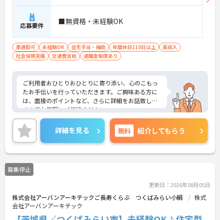
■無資格・未経験OK
応募要件
車通勤可
未経験OK
住宅手当・補助
年間休日110日以上
高収入
社会保険完備
交通費支給
退職金制度あり
ご利用者おひとりおひとりに寄り添い、心のこもっ
たお手伝いを行っていただきます。ご興味ある方に
は、面接のポイントなど、さらに詳細をお話致しま
すのでお気軽にご相談ください。
詳細を見る
無料
紹介してもらう
募集停止
更新日：2026年08月05日
株式会社アーバンアーキテックご長寿くらぶ つくばみらい小絹
株式
会社アーバンアーキテック
【茨城県／つくばみらい市】未経験OK♪住宅型