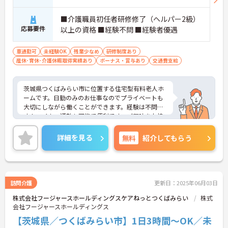
■介護職員初任者研修修了（ヘルパー2級）
応募要件
以上の資格 ■経験不問 ■経験者優遇
車通勤可
未経験OK
残業少なめ
研修制度あり
産休･育休･介護休暇取得実績あり
ボーナス・賞与あり
交通費支給
茨城県つくばみらい市に位置する住宅型有料老人ホ
ームです。日勤のみのお仕事なのでプライベートも
大切にしながら働くことができます。経験は不問で
す！マイカー通勤も可能で便利です。ご興味をお持
ちの方はお気軽にお問い合わせください。
詳細を見る
無料
紹介してもらう
訪問介護
更新日：2025年06月03日
株式会社フージャースホールディングスケアねっとつくばみらい
株式
会社フージャースホールディングス
【茨城県／つくばみらい市】1日3時間～OK／未