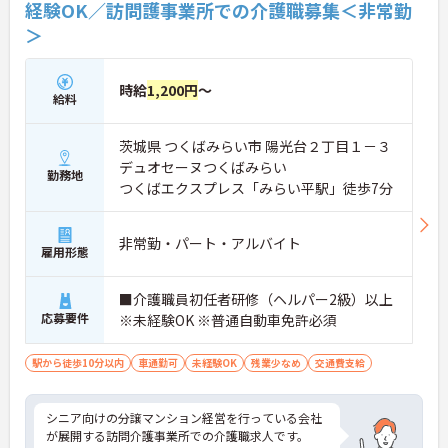
経験OK／訪問護事業所での介護職募集＜非常勤
＞
時給
1,200円
～
給料
茨城県 つくばみらい市 陽光台２丁目１－３
デュオセーヌつくばみらい
勤務地
つくばエクスプレス「みらい平駅」徒歩7分
非常勤・パート・アルバイト
雇用形態
■介護職員初任者研修（ヘルパー2級）以上
応募要件
※未経験OK ※普通自動車免許必須
駅から徒歩10分以内
車通勤可
未経験OK
残業少なめ
交通費支給
シニア向けの分譲マンション経営を行っている会社
が展開する訪問介護事業所での介護職求人です。