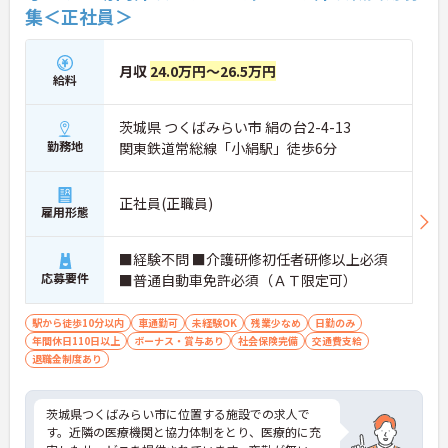
集＜正社員＞
月収
24.0万円～26.5万円
給料
茨城県 つくばみらい市 絹の台2-4-13
勤務地
関東鉄道常総線「小絹駅」徒歩6分
正社員(正職員)
雇用形態
■経験不問 ■介護研修初任者研修以上必須
応募要件
■普通自動車免許必須（ＡＴ限定可）
駅から徒歩10分以内
車通勤可
未経験OK
残業少なめ
日勤のみ
年間休日110日以上
ボーナス・賞与あり
社会保険完備
交通費支給
退職金制度あり
茨城県つくばみらい市に位置する施設での求人で
す。近隣の医療機関と協力体制をとり、医療的に充