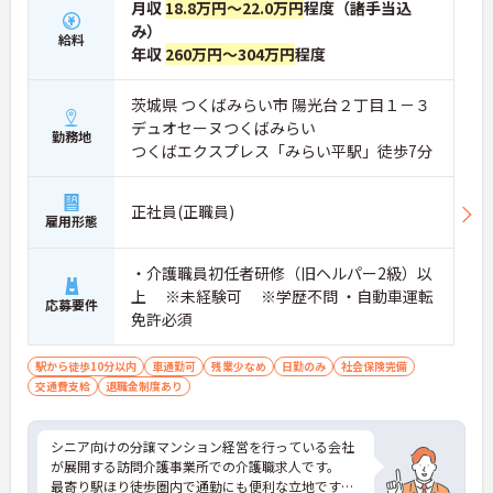
月収
18.8万円～22.0万円
程度（諸手当込
み）
給料
年収
260万円～304万円
程度
茨城県 つくばみらい市 陽光台２丁目１－３
デュオセーヌつくばみらい
勤務地
つくばエクスプレス「みらい平駅」徒歩7分
正社員(正職員)
雇用形態
・介護職員初任者研修（旧ヘルパー2級）以
上 ※未経験可 ※学歴不問 ・自動車運転
応募要件
免許必須
駅から徒歩10分以内
車通勤可
残業少なめ
日勤のみ
社会保険完備
交通費支給
退職金制度あり
シニア向けの分譲マンション経営を行っている会社
が展開する訪問介護事業所での介護職求人です。
最寄り駅ほり徒歩圏内で通勤にも便利な立地です。