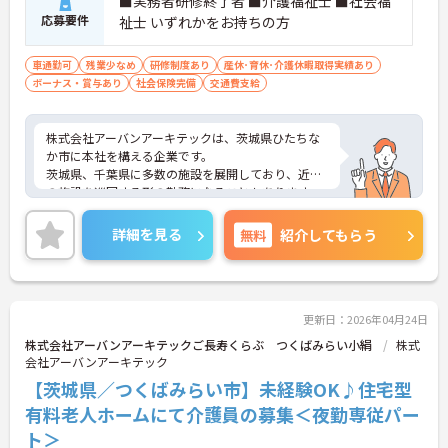
■実務者研修終了者 ■介護福祉士 ■社会福
応募要件
祉士 いずれかをお持ちの方
車通勤可
残業少なめ
研修制度あり
産休･育休･介護休暇取得実績あり
ボーナス・賞与あり
社会保険完備
交通費支給
株式会社アーバンアーキテックは、茨城県ひたちな
か市に本社を構える企業です。
茨城県、千葉県に多数の施設を展開しており、近隣
の施設を巡回する形の勤務になることもあります。
70代の方も、ご自身のスキルを活かして働かれてい
る職場です。
詳細を見る
無料
紹介してもらう
更新日：2026年04月24日
株式会社アーバンアーキテックご長寿くらぶ つくばみらい小絹
株式
会社アーバンアーキテック
【茨城県／つくばみらい市】未経験OK♪住宅型
有料老人ホームにて介護員の募集＜夜勤専従パー
ト＞