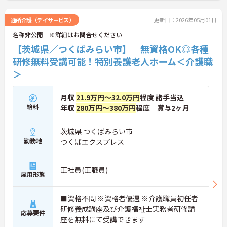
通所介護（デイサービス）
更新日：2026年05月01日
名称非公開 ※詳細はお問合せください
【茨城県／つくばみらい市】 無資格OK◎各種
研修無料受講可能！特別養護老人ホーム＜介護職
＞
月収
21.9万円～32.0万円
程度 諸手当込
給料
年収
280万円～380万円
程度 賞与2ヶ月
茨城県 つくばみらい市
勤務地
つくばエクスプレス
正社員(正職員)
雇用形態
■資格不問 ※資格者優遇 ※介護職員初任者
研修養成講座及び介護福祉士実務者研修講
応募要件
座を無料にて受講できます