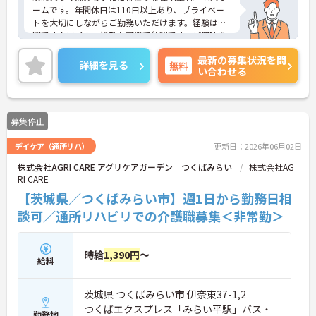
ームです。年間休日は110日以上あり、プライベー
トを大切にしながらご勤務いただけます。経験は不
問です！マイカー通勤も可能で便利です。ご興味を
お持ちの方はお気軽にお問い合わせください。
最新の募集状況を問
詳細を見る
無料
い合わせる
募集停止
デイケア（通所リハ）
更新日：2026年06月02日
株式会社AGRI CARE アグリケアガーデン つくばみらい
株式会社AG
RI CARE
【茨城県／つくばみらい市】週1日から勤務日相
談可／通所リハビリでの介護職募集＜非常勤＞
時給
1,390円
～
給料
茨城県 つくばみらい市 伊奈東37-1,2
つくばエクスプレス「みらい平駅」バス・
勤務地