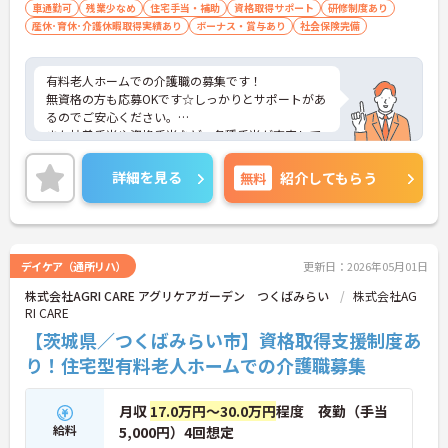
車通勤可
残業少なめ
住宅手当・補助
資格取得サポート
研修制度あり
産休･育休･介護休暇取得実績あり
ボーナス・賞与あり
社会保険完備
有料老人ホームでの介護職の募集です！
無資格の方も応募OKです☆しっかりとサポートがあ
るのでご安心ください。
また扶養手当や資格手当など、各種手当が充実して
います♪
ご興味のある方には、面接対策ポイントなど、さら
詳細を見る
無料
紹介してもらう
に詳細をお話しいたしますのでお気軽にご相談くだ
さい！
デイケア（通所リハ）
更新日：2026年05月01日
株式会社AGRI CARE アグリケアガーデン つくばみらい
株式会社AG
RI CARE
【茨城県／つくばみらい市】資格取得支援制度あ
り！住宅型有料老人ホームでの介護職募集
月収
17.0万円～30.0万円
程度 夜勤（手当
給料
5,000円）4回想定