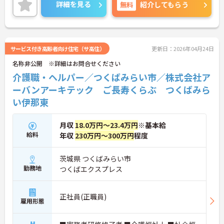
ご興味ある方には、面接対策ポイントなど、さらに
詳細を見る
無料
紹介してもらう
詳細をお話しいたしますのでお気軽にご相談くださ
い。
サービス付き高齢者向け住宅（サ高住）
更新日：2026年04月24日
名称非公開 ※詳細はお問合せください
介護職・ヘルパー／つくばみらい市／株式会社ア
ーバンアーキテック ご長寿くらぶ つくばみら
い伊那東
月収
18.0万円～23.4万円
※基本給
給料
年収
230万円～300万円
程度
茨城県 つくばみらい市
勤務地
つくばエクスプレス
正社員(正職員)
雇用形態