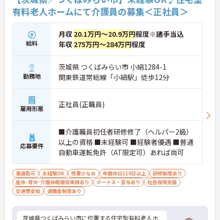
有料老人ホームにて介護員の募集＜正社員＞
月収
20.1万円～20.9万円
程度※諸手当込
給料
年収
275万円～284万円
程度
茨城県 つくばみらい市 小絹1284-1
勤務地
関東鉄道常総線「小絹駅」徒歩12分
正社員(正職員)
雇用形態
■介護職員初任者研修修了（ヘルパー2級）
以上の資格 ■未経験可 ■経験者優遇 ■普通
応募要件
自動車運転免許（AT限定可）あれば尚可
車通勤可
未経験OK
残業少なめ
年間休日110日以上
研修制度あり
産休･育休･介護休暇取得実績あり
ボーナス・賞与あり
社会保険完備
交通費支給
退職金制度あり
茨城県つくばみらい市に位置する住宅型有料老人ホ