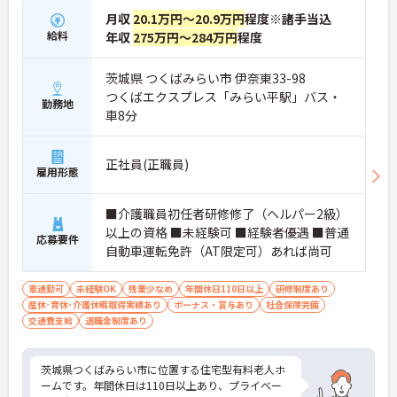
月収
20.1万円～20.9万円
程度※諸手当込
給料
年収
275万円～284万円
程度
茨城県 つくばみらい市 伊奈東33-98
つくばエクスプレス「みらい平駅」バス・
勤務地
車8分
正社員(正職員)
雇用形態
■介護職員初任者研修修了（ヘルパー2級）
以上の資格 ■未経験可 ■経験者優遇 ■普通
応募要件
自動車運転免許（AT限定可）あれば尚可
車通勤可
未経験OK
残業少なめ
年間休日110日以上
研修制度あり
産休･育休･介護休暇取得実績あり
ボーナス・賞与あり
社会保険完備
交通費支給
退職金制度あり
茨城県つくばみらい市に位置する住宅型有料老人ホ
ームです。年間休日は110日以上あり、プライベー