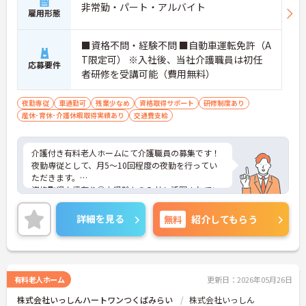
非常勤・パート・アルバイト
雇用形態
■資格不問・経験不問 ■自動車運転免許（A
T限定可） ※入社後、当社介護職員は初任
応募要件
者研修を受講可能（費用無料）
夜勤専従
車通勤可
残業少なめ
資格取得サポート
研修制度あり
産休･育休･介護休暇取得実績あり
交通費支給
介護付き有料老人ホームにて介護職員の募集です！
夜勤専従として、月5～10回程度の夜勤を行ってい
ただきます。
資格取得支援有り◎未経験から入社し活躍されてい
る方も多数おり、キャリアアップも目指せます。
ご興味のある方には、面接対策ポイントなどさらに
詳細を見る
無料
紹介してもらう
詳細をお話いたしますので、お気軽にご相談くださ
い。
有料老人ホーム
更新日：2026年05月26日
株式会社いっしんハートワンつくばみらい
株式会社いっしん