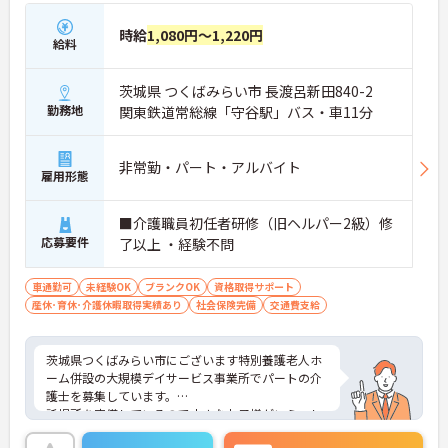
時給
1,080円～1,220円
給料
茨城県 つくばみらい市 長渡呂新田840-2
勤務地
関東鉄道常総線「守谷駅」バス・車11分
非常勤・パート・アルバイト
雇用形態
■介護職員初任者研修（旧ヘルパー2級）修
応募要件
了以上 ・経験不問
車通勤可
未経験OK
ブランクOK
資格取得サポート
産休･育休･介護休暇取得実績あり
社会保険完備
交通費支給
茨城県つくばみらい市にございます特別養護老人ホ
ーム併設の大規模デイサービス事業所でパートの介
護士を募集しています。
託児所を完備しているので小さなお子様がいらっし
ゃる方も安心して就業できる環境です♪