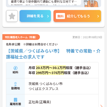
最寄り駅より徒歩圏内で通勤にも便利な立地です。
勤務時間・日数も相談可能で、プライベートとの両
立もしやすいです。
ご興味ある方には、面接対策ポイントなど、さらに
詳細を見る
無料
紹介してもらう
詳細をお話いたしますのでお気軽にご相談下さい。
特別養護老人ホーム（特養）
更新日：2022年08月29日
名称非公開 ※詳細はお問合せください
【茨城県／つくばみらい市】 特養での常勤・介
護福祉士の求人です
月収
20.5万円～30.1万円
程度（諸手当込）
給料
年収
299万円～370万円
程度（諸手当込）
茨城県 つくばみらい市
勤務地
つくばエクスプレス
正社員(正職員)
雇用形態