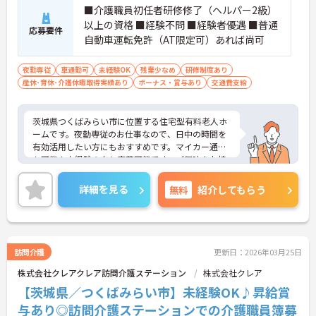
■介護職員初任者研修修了（ヘルパー2級）
以上の資格 ■経験不問 ■経験者優遇 ■普通
応募要件
自動車運転免許（AT限定可）あれば尚可
夜勤専従
車通勤可
未経験OK
残業少なめ
研修制度あり
産休･育休･介護休暇取得実績あり
ボーナス・賞与あり
交通費支給
茨城県つくばみらい市に位置する住宅型有料老人ホ
ームです。夜勤専従のお仕事なので、日中の時間を
有効活用したい方にもおすすめです。マイカー通勤
も可能！未経験の方も応募可能です。ご興味をお持
ちの方はお気軽にお問い合わせください。
詳細を見る
無料
紹介してもらう
訪問介護
更新日：2026年03月25日
株式会社クレアクレア訪問介護ステーション
株式会社クレア
【茨城県／つくばみらい市】未経験OK♪昇給賞
与あり◎訪問介護ステーションでの介護職員簿募