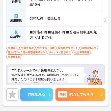
勤務地
車10分
契約社員・嘱託社員
雇用形態
■資格不問 ■経験不問 ■普通自動車運転免
応募要件
許（AT限定可）
車通勤可
残業少なめ
住宅手当・補助
資格取得サポート
研修制度あり
産休･育休･介護休暇取得実績あり
ボーナス・賞与あり
社会保険完備
交通費支給
有料老人ホームでの介護職員求人です。
資格取得支援があるので、無資格の方も安心してご
就業いただけます！経験も問いません♪
住居手当や扶養手当など、各種手当も充実していま
す☆
ご興味のある方には、面接対策ポイント等、さらに
詳細を見る
無料
紹介してもらう
詳細をお話ししますのでお気軽にご相談ください！