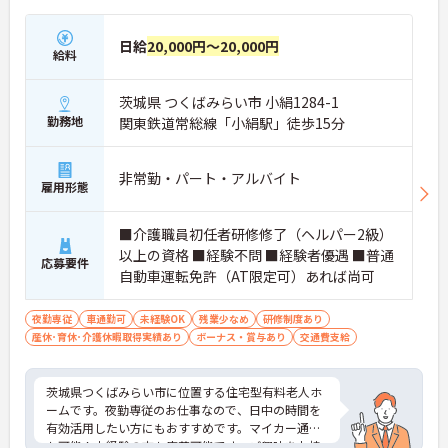
日給
20,000円～20,000円
給料
茨城県 つくばみらい市 小絹1284-1
勤務地
関東鉄道常総線「小絹駅」徒歩15分
非常勤・パート・アルバイト
雇用形態
■介護職員初任者研修修了（ヘルパー2級）
以上の資格 ■経験不問 ■経験者優遇 ■普通
応募要件
自動車運転免許（AT限定可）あれば尚可
夜勤専従
車通勤可
未経験OK
残業少なめ
研修制度あり
産休･育休･介護休暇取得実績あり
ボーナス・賞与あり
交通費支給
茨城県つくばみらい市に位置する住宅型有料老人ホ
ームです。夜勤専従のお仕事なので、日中の時間を
有効活用したい方にもおすすめです。マイカー通勤
も可能！未経験の方も応募可能です。ご興味をお持