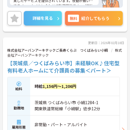
実したサービスを提供されています。夜勤が無いの
でライフスタイルに合わせて勤務可能です。ご興味
のある方には、面接対策ポイントなど、さらに詳細
をご案内しますのでお気軽にご相談ください！
詳細を見る
無料
紹介してもらう
更新日：2026年02月18日
株式会社アーバンアーキテックご長寿くらぶ つくばみらい小絹
株式
会社アーバンアーキテック
【茨城県／つくばみらい市】未経験OK♪住宅型
有料老人ホームにて介護員の募集＜パート＞
時給
1,156円～1,206円
給料
茨城県 つくばみらい市 小絹1284-1
勤務地
関東鉄道常総線「小絹駅」徒歩12分
非常勤・パート・アルバイト
雇用形態