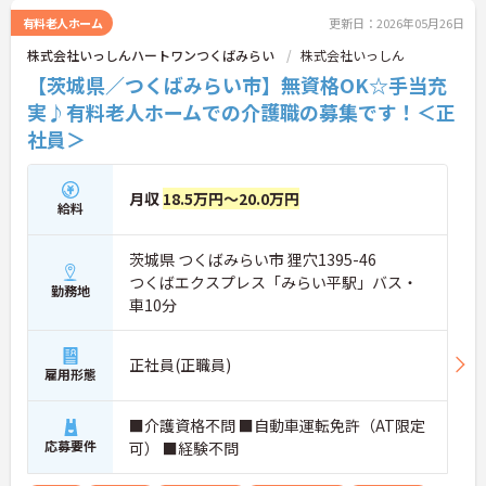
有料老人ホーム
更新日：2026年05月26日
株式会社いっしんハートワンつくばみらい
株式会社いっしん
【茨城県／つくばみらい市】無資格OK☆手当充
実♪有料老人ホームでの介護職の募集です！＜正
社員＞
月収
18.5万円～20.0万円
給料
茨城県 つくばみらい市 狸穴1395-46
つくばエクスプレス「みらい平駅」バス・
勤務地
車10分
正社員(正職員)
雇用形態
■介護資格不問 ■自動車運転免許（AT限定
応募要件
可） ■経験不問