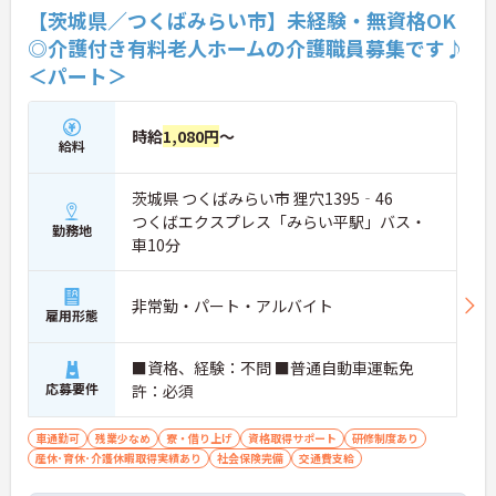
【茨城県／つくばみらい市】未経験・無資格OK
◎介護付き有料老人ホームの介護職員募集です♪
＜パート＞
時給
1,080円
～
給料
茨城県 つくばみらい市 狸穴1395‐46
つくばエクスプレス「みらい平駅」バス・
勤務地
車10分
非常勤・パート・アルバイト
雇用形態
■資格、経験：不問 ■普通自動車運転免
応募要件
許：必須
車通勤可
残業少なめ
寮・借り上げ
資格取得サポート
研修制度あり
産休･育休･介護休暇取得実績あり
社会保険完備
交通費支給