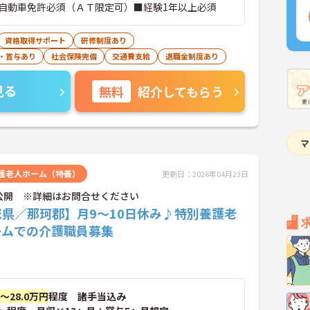
自動車免許必須（ＡＴ限定可）■経験1年以上必須
資格取得サポート
研修制度あり
・賞与あり
社会保険完備
交通費支給
退職金制度あり
見る
無料
紹介してもらう
護老人ホーム（特養）
更新日：2026年04月23日
公開 ※詳細はお問合せください
城県／那珂郡】月9～10日休み♪特別養護老
ームでの介護職員募集
円～28.0万円
程度 諸手当込み