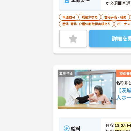
応募要件
か必須■普通
車通勤可
残業少なめ
住宅手当・補助
産休･育休･介護休暇取得実績あり
ボーナス
詳細を
募集停止
特別養
名称非
【茨
人ホ
月収
18.0万
給料