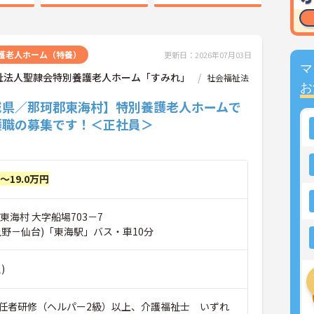
護老人ホーム（特養）
更新日：2026年07月03日
マ
祉法人聖隷会特別養護老人ホーム「すみれ」
社会福祉法
お
城県／那珂郡東海村】特別養護老人ホームで
護職の募集です！＜正社員＞
円～19.0万円
東海村 大字船場703－7
上野－仙台)「東海駅」バス・車10分
)
任者研修（ヘルパー2級）以上、介護福祉士 いずれ