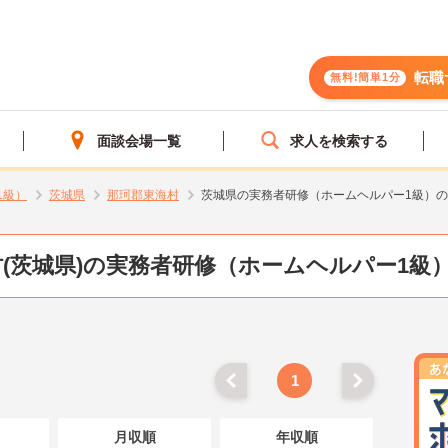
転職
無料!簡単1分
面談会場一覧
求人を検索する
1級）
茨城県
那珂郡東海村
茨城県の実務者研修（ホームヘルパー1級）
(茨城県)の実務者研修（ホームヘルパー1級
1
月収順
年収順