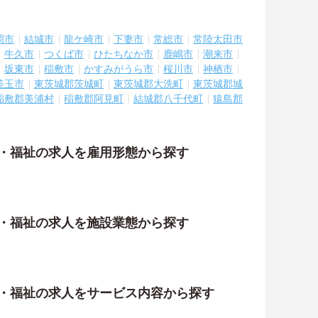
岡市
結城市
龍ケ崎市
下妻市
常総市
常陸太田市
牛久市
つくば市
ひたちなか市
鹿嶋市
潮来市
坂東市
稲敷市
かすみがうら市
桜川市
神栖市
美玉市
東茨城郡茨城町
東茨城郡大洗町
東茨城郡城
稲敷郡美浦村
稲敷郡阿見町
結城郡八千代町
猿島郡
護・福祉の求人を雇用形態から探す
護・福祉の求人を施設業態から探す
護・福祉の求人をサービス内容から探す