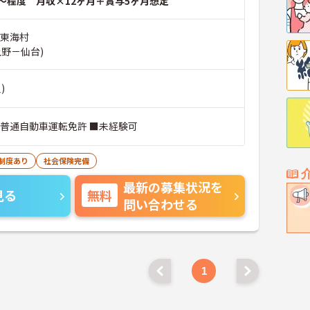
～程度 月収×12ヶ月＋賞与5ヶ月想定
郡東海村
上野－仙台)
)
■普通自動車運転免許 ■未経験可
制度あり
社会保険完備
最新の募集状況を
見る
無料
問い合わせる
1