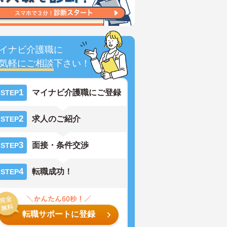
イナビ介護職に
気軽にご相談
下さい！
1
マイナビ介護職にご登録
STEP
2
求人のご紹介
STEP
3
面接・条件交渉
STEP
4
転職成功！
STEP
転職サポートに登録