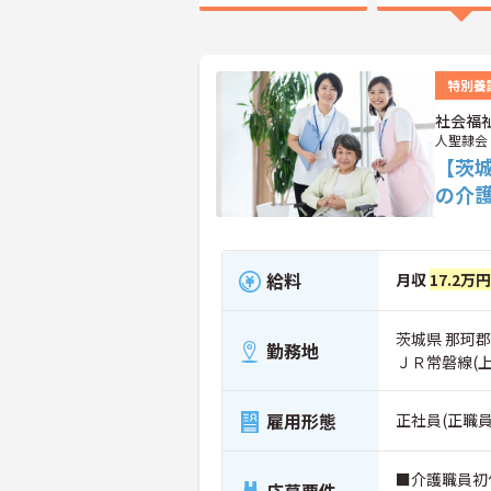
特別養
社会福
人聖隷会
【茨
の介
給料
月収
17.2万
茨城県 那珂郡
勤務地
ＪＲ常磐線(
雇用形態
正社員(正職員
■介護職員初