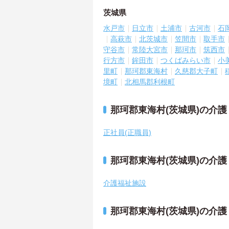
茨城県
水戸市
日立市
土浦市
古河市
石
高萩市
北茨城市
笠間市
取手市
守谷市
常陸大宮市
那珂市
筑西市
行方市
鉾田市
つくばみらい市
小
里町
那珂郡東海村
久慈郡大子町
境町
北相馬郡利根町
那珂郡東海村(茨城県)の介
正社員(正職員)
那珂郡東海村(茨城県)の介
介護福祉施設
那珂郡東海村(茨城県)の介