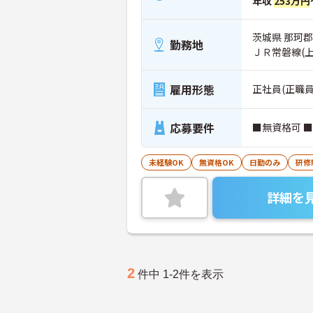
年収
253万円
茨城県 那珂
勤務地
ＪＲ常磐線(
雇用形態
正社員(正職員
応募要件
■無資格可 
未経験OK
無資格OK
日勤のみ
研修
詳細を
2
件中 1-2件を表示