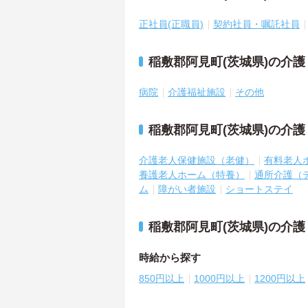
正社員(正職員)
契約社員・嘱託社員
稲敷郡阿見町(茨城県)の介
病院
介護福祉施設
その他
稲敷郡阿見町(茨城県)の介
介護老人保健施設（老健）
有料老人
養護老人ホーム（特養）
通所介護（
ム
障がい者施設
ショートステイ
稲敷郡阿見町(茨城県)の介
時給から探す
850円以上
1000円以上
1200円以上