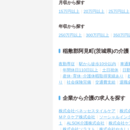
月収から探す
15万円以上
20万円以上
25万円以上
年収から探す
250万円以上
300万円以上
350万円
稲敷郡阿見町(茨城県)の介
夜勤専従
駅から徒歩10分以内
車通
年間休日110日以上
土日祝休
日
産休･育休･介護休暇取得実績あり
り
社会保険完備
交通費支給
退職
企業から介護の求人を探す
株式会社ベネッセスタイルケア
株式
ＭＰＯケア株式会社
ソーシャルイン
１
ALSOK介護株式会社
株式会社ケ
株式会社ソラスト
株式会社やさし