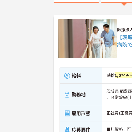
医療法
【茨
病院
給料
時給
1,074円
茨城県 稲敷郡
勤務地
ＪＲ常磐線(
雇用形態
正社員(正職員
応募要件
■無資格：可