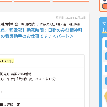
更新日：2025年12月18日
マ
人社団恵和会 朝田病院
医療法人社団恵和会 朝田病院
城県／稲敷郡】勤務時間：日勤のみ◎精神科
お
での看護助手のお仕事です♪＜パート＞
～1,200円
阿見町 若栗2584番地
上野－仙台)「荒川沖駅」バス・車13分
)
 ■未経験：可