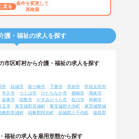
条件を変更して
に戻る
再検索
介護・福祉の求人を探す
隣の市区町村から介護・福祉の求人を探す
岡市
結城市
龍ケ崎市
下妻市
常総市
常陸太田市
牛久市
つくば市
ひたちなか市
鹿嶋市
潮来市
坂東市
稲敷市
かすみがうら市
桜川市
神栖市
美玉市
東茨城郡茨城町
東茨城郡大洗町
東茨城郡城
稲敷郡美浦村
稲敷郡阿見町
結城郡八千代町
猿島郡
護・福祉の求人を雇用形態から探す