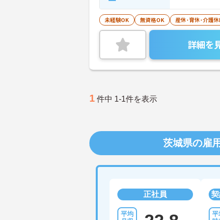
未経験OK
無資格OK
産休･育休･介護
詳細を
1
件中 1-1件を表示
茨城県の雇
正社員
契