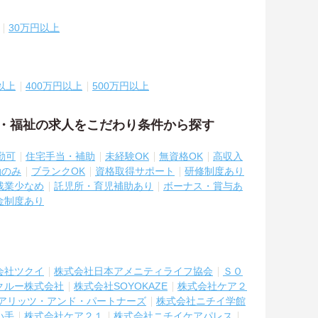
30万円以上
以上
400万円以上
500万円以上
護・福祉の求人をこだわり条件から探す
勤可
住宅手当・補助
未経験OK
無資格OK
高収入
勤のみ
ブランクOK
資格取得サポート
研修制度あり
残業少なめ
託児所・育児補助あり
ボーナス・賞与あ
金制度あり
会社ツクイ
株式会社日本アメニティライフ協会
ＳＯ
クルー株式会社
株式会社SOYOKAZE
株式会社ケア２
アリッツ・アンド・パートナーズ
株式会社ニチイ学館
い手
株式会社ケア２１
株式会社ニチイケアパレス