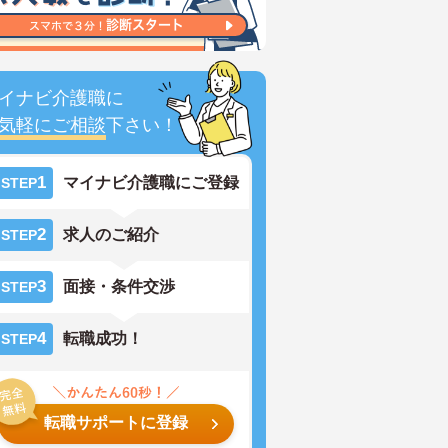
イナビ介護職に
気軽にご相談
下さい！
1
マイナビ介護職にご登録
STEP
2
求人のご紹介
STEP
3
面接・条件交渉
STEP
4
転職成功！
STEP
転職サポートに登録