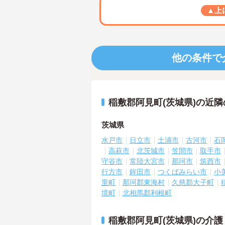
▲上
他の条件で
稲敷郡阿見町(茨城県)の近
茨城県
水戸市
日立市
土浦市
古河市
石
高萩市
北茨城市
笠間市
取手市
守谷市
常陸大宮市
那珂市
筑西市
行方市
鉾田市
つくばみらい市
小
里町
那珂郡東海村
久慈郡大子町
境町
北相馬郡利根町
稲敷郡阿見町(茨城県)の介