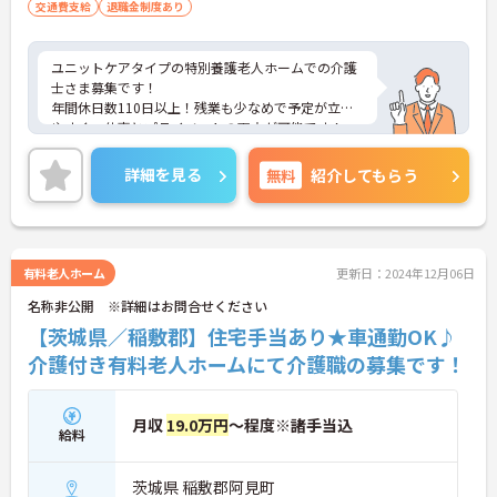
交通費支給
退職金制度あり
ユニットケアタイプの特別養護老人ホームでの介護
士さま募集です！
年間休日数110日以上！残業も少なめで予定が立て
やすく、仕事とプライベートの両立が可能です！
ご興味ある方には、面接のポイントなど、さらに詳
細をお話致しますのでお気軽にご相談ください。
詳細を見る
無料
紹介してもらう
有料老人ホーム
更新日：2024年12月06日
名称非公開 ※詳細はお問合せください
【茨城県／稲敷郡】住宅手当あり★車通勤OK♪
介護付き有料老人ホームにて介護職の募集です！
月収
19.0万円
～程度※諸手当込
給料
茨城県 稲敷郡阿見町