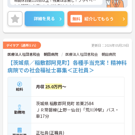
年間休日数110日以上！残業ほぼ無し！プライベー
トな時間も大切にしながら働けます！
マイカー通勤も可能＆無料駐車場も完備のため、通
勤もしやすいですよ！
詳細を見る
無料
紹介してもらう
ご興味ある方には、面接のポイントなど、さらに詳
細をお話致しますのでお気軽にご相談ください。
デイケア（通所リハ）
更新日：2026年05月29日
医療法人社団恵和会 朝田病院
医療法人社団恵和会 朝田病院
【茨城県／稲敷郡阿見町】各種手当充実！精神科
病院での社会福祉士募集＜正社員＞
月収
25.0万円
～
給料
茨城県 稲敷郡阿見町 若栗2584
ＪＲ常磐線(上野－仙台)「荒川沖駅」バス・
勤務地
車17分
正社員(正職員)