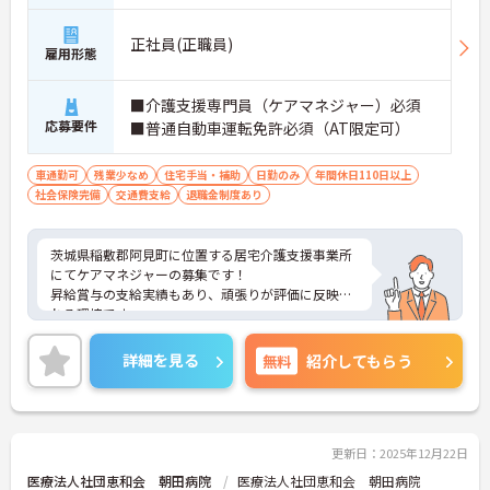
正社員(正職員)
雇用形態
■介護支援専門員（ケアマネジャー）必須
応募要件
■普通自動車運転免許必須（AT限定可）
車通勤可
残業少なめ
住宅手当・補助
日勤のみ
年間休日110日以上
社会保険完備
交通費支給
退職金制度あり
茨城県稲敷郡阿見町に位置する居宅介護支援事業所
にてケアマネジャーの募集です！
昇給賞与の支給実績もあり、頑張りが評価に反映さ
れる環境です。
ご興味ある方には、面接対策ポイントなど、さらに
詳細をお話しいたしますのでお気軽にご相談くださ
詳細を見る
無料
紹介してもらう
い！
更新日：2025年12月22日
医療法人社団恵和会 朝田病院
医療法人社団恵和会 朝田病院