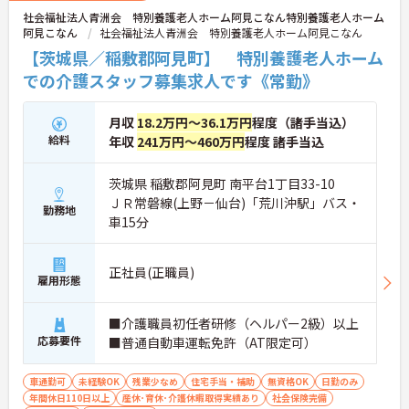
社会福祉法人青洲会 特別養護老人ホーム阿見こなん特別養護老人ホーム
阿見こなん
社会福祉法人青洲会 特別養護老人ホーム阿見こなん
【茨城県／稲敷郡阿見町】 特別養護老人ホーム
での介護スタッフ募集求人です《常勤》
月収
18.2万円～36.1万円
程度（諸手当込）
給料
年収
241万円～460万円
程度 諸手当込
茨城県 稲敷郡阿見町 南平台1丁目33-10
ＪＲ常磐線(上野－仙台)「荒川沖駅」バス・
勤務地
車15分
正社員(正職員)
雇用形態
■介護職員初任者研修（ヘルパー2級）以上
応募要件
■普通自動車運転免許（AT限定可）
車通勤可
未経験OK
残業少なめ
住宅手当・補助
無資格OK
日勤のみ
年間休日110日以上
産休･育休･介護休暇取得実績あり
社会保険完備