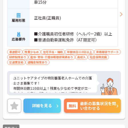
車15分
正社員(正職員)
雇用形態
■介護職員初任者研修（ヘルパー2級）以上
応募要件
■普通自動車運転免許（AT限定可）
車通勤可
残業少なめ
住宅手当・補助
年間休日110日以上
資格取得サポート
研修制度あり
産休･育休･介護休暇取得実績あり
高収入
社会保険完備
交通費支給
退職金制度あり
ユニットケアタイプの特別養護老人ホームでの介護
士さま募集です！
年間休日数110日以上！残業も少なめで予定が立て
やすく、仕事とプライベートの両立が可能です！
ご興味ある方には、面接のポイントなど、さらに詳
最新の募集状況を問
細をお話致しますのでお気軽にご相談ください。
詳細を見る
無料
い合わせる