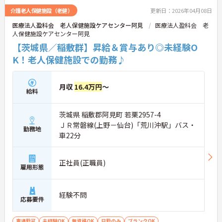
介護老人保健施設（老健）
更新日：2026年04月08日
医療法人盈科会 老人保健施設ケアセンター阿見
医療法人盈科会 老
人保健施設ケアセンター阿見
【茨城県／稲敷群】昇給＆賞与あり◎未経験O
K！老人保健施設での勤務♪
月収
16.4万円
～
給料
茨城県 稲敷郡阿見町 若栗2957-4
ＪＲ常磐線(上野－仙台)「荒川沖駅」バス・
勤務地
車22分
正社員(正職員)
雇用形態
経験不問
応募要件
車通勤可
未経験OK
無資格OK
日勤のみ
ブランクOK