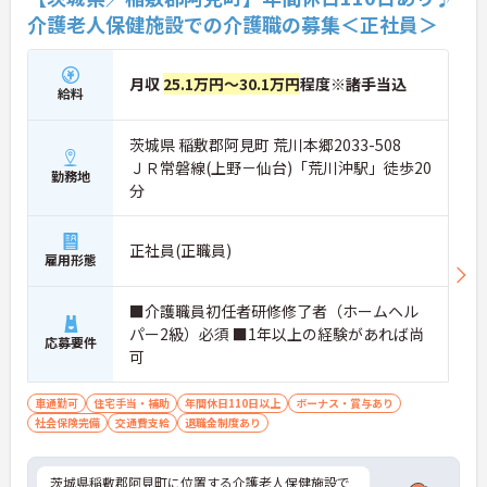
介護老人保健施設での介護職の募集＜正社員＞
月収
25.1万円～30.1万円
程度※諸手当込
給料
茨城県 稲敷郡阿見町 荒川本郷2033-508
ＪＲ常磐線(上野－仙台)「荒川沖駅」徒歩20
勤務地
分
正社員(正職員)
雇用形態
■介護職員初任者研修修了者（ホームヘル
パー2級）必須 ■1年以上の経験があれば尚
応募要件
可
車通勤可
住宅手当・補助
年間休日110日以上
ボーナス・賞与あり
社会保険完備
交通費支給
退職金制度あり
茨城県稲敷郡阿見町に位置する介護老人保健施設で