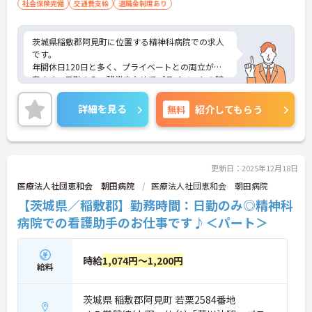
社会保険完備
交通費支給
退職金制度あり
茨城県稲敷郡阿見町に位置する精神科病院での求人
です。
年間休日120日と多く、プライベートとの両立が出
来ます。日勤のみ、残業少なめでプライベートの時
間もしっかり確保できます！住宅手当の支給等の制
度もあります！
詳細を見る
無料
紹介してもらう
また未経験の方から相談可能ですので、ご興味のあ
る方は、お気軽にお問い合わせください。
更新日：2025年12月18日
医療法人社団恵和会 朝田病院
医療法人社団恵和会 朝田病院
【茨城県／稲敷郡】勤務時間：日勤のみ◎精神科
病院での看護助手のお仕事です♪＜パート＞
時給
1,074円～1,200円
給料
茨城県 稲敷郡阿見町 若栗2584番地