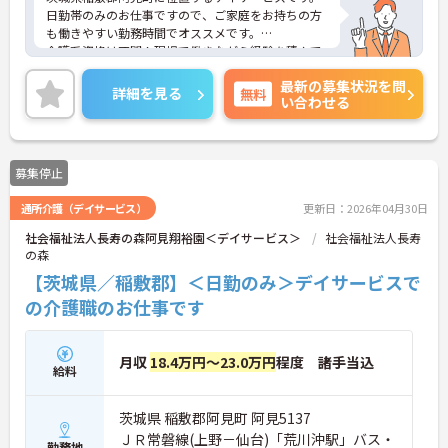
日勤帯のみのお仕事ですので、ご家庭をお持ちの方
も働きやすい勤務時間でオススメです。
介護系資格は不問！現場で働きながら経験を積んで
いくことができます。
最新の募集状況を問
ご興味をお持ちの方はお気軽にお問い合わせくださ
詳細を見る
無料
い合わせる
い。
募集停止
通所介護（デイサービス）
更新日：2026年04月30日
社会福祉法人長寿の森阿見翔裕園＜デイサービス＞
社会福祉法人長寿
の森
【茨城県／稲敷郡】＜日勤のみ＞デイサービスで
の介護職のお仕事です
月収
18.4万円～23.0万円
程度 諸手当込
給料
茨城県 稲敷郡阿見町 阿見5137
ＪＲ常磐線(上野－仙台)「荒川沖駅」バス・
勤務地