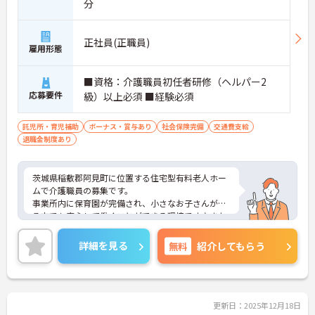
分
正社員(正職員)
雇用形態
■資格：介護職員初任者研修（ヘルパー2
応募要件
級）以上必須 ■経験必須
託児所・育児補助
ボーナス・賞与あり
社会保険完備
交通費支給
退職金制度あり
茨城県稲敷郡阿見町に位置する住宅型有料老人ホー
ムで介護職員の募集です。
事業所内に保育園が完備され、小さなお子さんがい
る方でも安心して働くことができる環境です♪また
しっかりとしたフォロー体制で、経験に関わらず安
心してスタートできます。昇給や賞与制度があり、
詳細を見る
無料
紹介してもらう
頑張りが評価されてしっかりと職員に還元されま
す。
こちらの求人にご興味がございましたら面接のポイ
ントもお伝えしますので是非ご応募お待ちしており
ます。
更新日：2025年12月18日