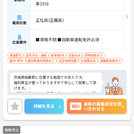
車10分
正社員(正職員)
雇用形態
■資格不問 ■自動車運転免許必須
応募要件
車通勤可
住宅手当・補助
無資格OK
日勤のみ
研修制度あり
産休･育休･介護休暇取得実績あり
社会保険完備
交通費支給
退職金制度あり
茨城県稲敷郡に位置する施設での求人です。
福利厚生が整っておりますので安心して就業して頂
けます。
ご興味ある方には、面接のポイントなど、さらに詳
細をお話致しますのでお気軽にご相談ください。
最新の募集状況を問
詳細を見る
無料
い合わせる
募集停止