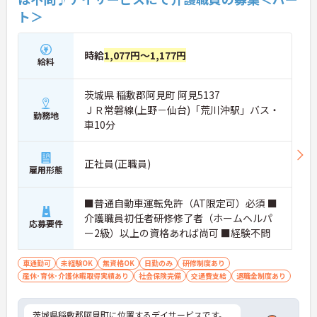
ト＞
時給
1,077円～1,177円
給料
茨城県 稲敷郡阿見町 阿見5137
ＪＲ常磐線(上野－仙台)「荒川沖駅」バス・
勤務地
車10分
正社員(正職員)
雇用形態
■普通自動車運転免許（AT限定可）必須 ■
介護職員初任者研修修了者（ホームヘルパ
応募要件
ー2級）以上の資格あれば尚可 ■経験不問
車通勤可
未経験OK
無資格OK
日勤のみ
研修制度あり
産休･育休･介護休暇取得実績あり
社会保険完備
交通費支給
退職金制度あり
茨城県稲敷郡阿見町に位置するデイサービスです。