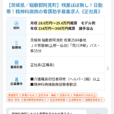
【茨城県／稲敷郡阿見町】残業ほぼ無し！日勤
帯！精神科病院の看護助手募集求人《正社員》
月収
18.0万円～25.0万円
概算 モデル例
給料
年収
216万円～300万円
概算 諸手当込
茨城県 稲敷郡阿見町 若栗2584番地
ＪＲ常磐線(上野－仙台)「荒川沖駅」バス・
勤務地
車15分
正社員(正職員)
雇用形態
■介護職員初任者研修（ヘルパー2級）以上
応募要件
■精神科病棟勤務経験者歓迎
車通勤可
残業少なめ
住宅手当・補助
日勤のみ
年間休日110日以上
産休･育休･介護休暇取得実績あり
社会保険完備
交通費支給
退職金制度あり
精神科病院における看護助手のお仕事です！