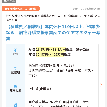
募集停止
特別養護老人ホーム（特養）
更新日：2026年04月30日
社会福祉法人長寿の森特別養護老人ホーム 阿見翔裕園
社会福祉法人
長寿の森
【茨城県／稲敷郡】年間休日110日以上／残業少
なめ 居宅介護支援事業所でのケアマネジャー募
集
月収
23.8万円～27.1万円
程度 諸手当込
給料
年収
354万円～405万円
程度
茨城県 稲敷郡阿見町 阿見5137
ＪＲ常磐線(上野－仙台)「荒川沖駅」バス・
勤務地
車9分
正社員(正職員)
雇用形態
■介護支援専門員免許 ■普通自動車免許
（ＡＴ可） ※相談援助業務の経験がある