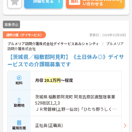
詳細を見る
無料
い合わせる
ポイントなど、さらに詳細をお話しいたしますので
お気軽にご相談ください！
募集停止
通所介護（デイサービス）
更新日：2026年01月08日
プルメリア訪問介護株式会社デイサービスあみシャンティ
プルメリア
訪問介護株式会社
【茨城県／稲敷郡阿見町】《土日休み◎》デイサ
ービスでの介護職募集です
月収
20.1万円
～程度
給料
茨城県 稲敷郡阿見町 阿見吉原区画整理事業
S29街区1,2,3
勤務地
ＪＲ常磐線(上野－仙台)「ひたち野うしく
駅」バス・車18分
正社員(正職員)
雇用形態