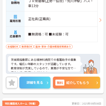
ＪＲ常磐線(上野－仙台)「荒川沖駅」バス・
勤務地
車13分
正社員(正職員)
雇用形態
■無資格：可 ■未経験：可
応募要件
未経験OK
無資格OK
産休･育休･介護休暇取得実績あり
茨城県稲敷郡にある精神科病院での看護助手の募集
です。幅広い年齢のスタッフが活躍しています。
教育体制が充実しているので、業務が不安な方でも
安心してご勤務いただけます。
ご興味のある方には、面接対策ポイントなど、さら
に詳細をお話しいたしますのでお気軽にご相談くだ
詳細を見る
無料
紹介してもらう
さい！
特別養護老人ホーム（特養）
更新日：2025年09月08日