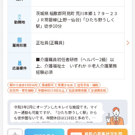
茨城県 稲敷郡阿見町 荒川本郷１７９－２３
ＪＲ常磐線(上野－仙台)「ひたち野うしく
勤務地
駅」徒歩10分
正社員(正職員)
雇用形態
■介護職員初任者研修（ヘルパー2級）以
上、介護福祉士 いずれか ※老人介護業務
応募要件
経験必須
駅から徒歩10分以内
車通勤可
残業少なめ
住宅手当・補助
託児所・育児補助
年間休日110日以上
社会保険完備
交通費支給
令和3年2月にオープンしたキレイな施設です。マイ
カー通勤も可能ですが、「ひたち野うしく駅」から
も徒歩圏ないです。年間休日は118日と多めで、メ
リハリをつけてご就業いただけます。母体は病院
で、医療と介護の連携もあり、安心して介護業務に
最新の募集状況を問
専念いただけます。ご興味のある方には、面接対策