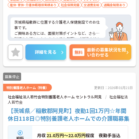
産休･育休･介護休暇取得実績あり
社会保険完備
交通費支給
退職金制度あり
茨城県稲敷群に位置する介護老人保健施設でのお仕
事です。
ご興味ある方には、面接対策ポイントなど、さらに
詳細をお話しいたしますのでお気軽にご相談くださ
い！
最新の募集状況を問
詳細を見る
無料
い合わせる
募集停止
特別養護老人ホーム（特養）
更新日：2026年01月21日
社会福祉法人若竹会特別養護老人ホーム セントラル阿見
社会福祉法
人若竹会
【茨城県／稲敷郡阿見町】夜勤1回1万円☆年間
休日118日◎特別養護老人ホームでの介護職募集
月収
21.0万円～22.0万円
程度 夜勤手当込
給料