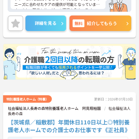
ニーズに合わせたケアの提供が可能となっていま
す。また、職員もサービスの選択を含め、ライフス
タイルに合わせた働き方の選択肢が多くあります。
入社時研修はもちろん、サービス・職種ごとに研修
詳細を見る
無料
紹介してもらう
カリキュラムが整っており学び成長できる環境で
す。
ご興味のある方は面接対策ポイントなどお話致しま
すのでお気軽にお問い合わせください。
特別養護老人ホーム（特養）
更新日：2026年07月10日
社会福祉法人長寿の森特別養護老人ホーム 阿見翔裕園
社会福祉法人
長寿の森
【茨城県／稲敷郡】年間休日110日以上◎特別養
護老人ホームでの介護士のお仕事です《正社員》