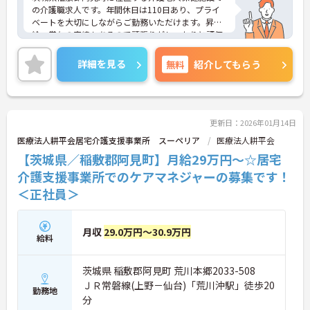
の介護職求人です。年間休日は110日あり、プライ
ベートを大切にしながらご勤務いただけます。昇
給・賞与の実績もあるので頑張りがしっかりと評価
される環境です。マイカー通勤が可能！通勤にも便
利です。ご興味のある方には、面接対策ポイント
詳細を見る
無料
紹介してもらう
等、さらに詳細をお話ししますのでお気軽にご相談
ください！
更新日：2026年01月14日
医療法人耕平会居宅介護支援事業所 スーペリア
医療法人耕平会
【茨城県／稲敷郡阿見町】月給29万円～☆居宅
介護支援事業所でのケアマネジャーの募集です！
＜正社員＞
月収
29.0万円～30.9万円
給料
茨城県 稲敷郡阿見町 荒川本郷2033-508
ＪＲ常磐線(上野－仙台)「荒川沖駅」徒歩20
勤務地
分