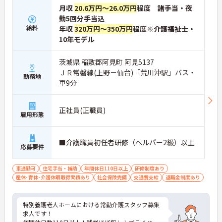
月収
20.6万円～26.0万円
程度 諸手当・夜
勤5回分手当込
給料
年収
320万円～350万円
程度※介護福祉士・
10年モデル
茨城県 稲敷郡阿見町 阿見5137
ＪＲ常磐線(上野－仙台)「荒川沖駅」バス・
勤務地
車9分
正社員(正職員)
雇用形態
■介護職員初任者研修（ヘルパー2級）以上
応募要件
車通勤可
住宅手当・補助
年間休日110日以上
研修制度あり
産休･育休･介護休暇取得実績あり
社会保険完備
交通費支給
退職金制度あり
特別養護老人ホームにおける常勤介護スタッフ募集
求人です！