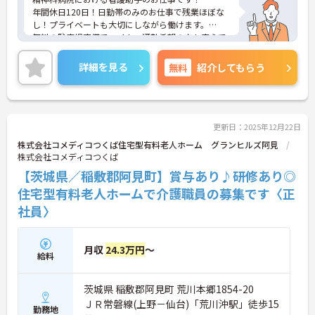
年間休日120日！日勤帯のみのお仕事で残業ほぼな
し！プライベートも大切にしながら働けます。
無料の駐車場完備でマイカー通勤希望の方も安心で
す。
ご興味ある方には、面接のポイントなど、さらに詳
詳細を見る
無料
紹介してもらう
細をお話致しますのでお気軽にご相談ください。
更新日：2025年12月22日
株式会社コメディコつくば住宅型有料老人ホーム グランヒルズ阿見
株式会社コメディコつくば
【茨城県／稲敷郡阿見町】賞与あり♪研修あり◎
住宅型有料老人ホームで介護職員の募集です〈正
社員〉
月収
24.3万円
～
給料
茨城県 稲敷郡阿見町 荒川本郷1854-20
ＪＲ常磐線(上野－仙台)「荒川沖駅」徒歩15
勤務地