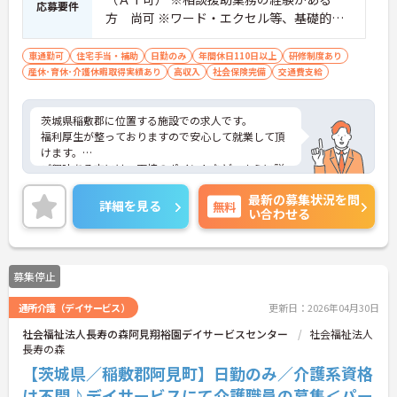
応募要件
方 尚可 ※ワード・エクセル等、基礎的な
パソコン操作が出来る方 尚可
車通勤可
住宅手当・補助
日勤のみ
年間休日110日以上
研修制度あり
産休･育休･介護休暇取得実績あり
高収入
社会保険完備
交通費支給
茨城県稲敷郡に位置する施設での求人です。
福利厚生が整っておりますので安心して就業して頂
けます。
ご興味ある方には、面接のポイントなど、さらに詳
細をお話致しますのでお気軽にご相談ください。
最新の募集状況を問
詳細を見る
無料
い合わせる
募集停止
通所介護（デイサービス）
更新日：2026年04月30日
社会福祉法人長寿の森阿見翔裕園デイサービスセンター
社会福祉法人
長寿の森
【茨城県／稲敷郡阿見町】日勤のみ／介護系資格
は不問♪デイサービスにて介護職員の募集＜パー