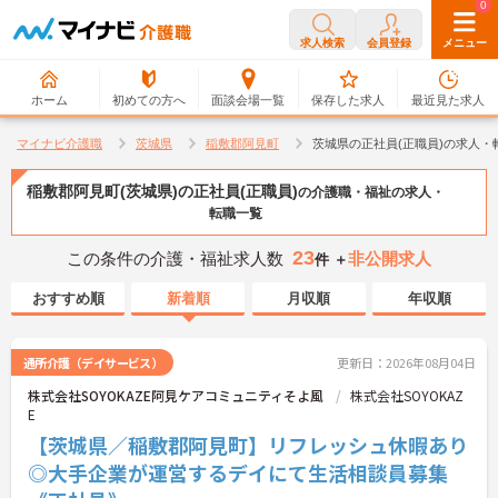
0
0
求人検索
会員登録
メニュー
ホーム
初めての方へ
面談会場一覧
保存した求人
最近見た求人
マイナビ介護職
茨城県
稲敷郡阿見町
茨城県の正社員(正職員)の求人・
稲敷郡阿見町(茨城県)の正社員(正職員)
の介護職・福祉の求人・
転職一覧
23
この条件の介護・福祉求人数
非公開求人
件 ＋
おすすめ順
新着順
月収順
年収順
通所介護（デイサービス）
更新日：2026年08月04日
株式会社SOYOKAZE阿見ケアコミュニティそよ風
株式会社SOYOKAZ
E
【茨城県／稲敷郡阿見町】リフレッシュ休暇あり
◎大手企業が運営するデイにて生活相談員募集