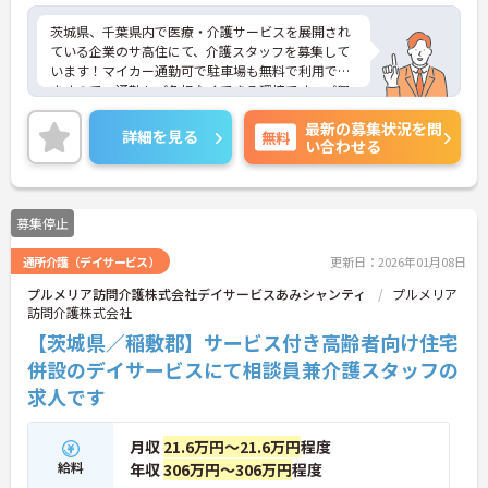
茨城県、千葉県内で医療・介護サービスを展開され
ている企業のサ高住にて、介護スタッフを募集して
います！マイカー通勤可で駐車場も無料で利用でき
ますので、通勤もご負担なくできる環境です。ご興
味ある方には、面接対策ポイントなど、さらに詳細
最新の募集状況を問
をお話しいたしますのでお気軽にご相談ください！
詳細を見る
無料
い合わせる
募集停止
通所介護（デイサービス）
更新日：2026年01月08日
プルメリア訪問介護株式会社デイサービスあみシャンティ
プルメリア
訪問介護株式会社
【茨城県／稲敷郡】サービス付き高齢者向け住宅
併設のデイサービスにて相談員兼介護スタッフの
求人です
月収
21.6万円～21.6万円
程度
給料
年収
306万円～306万円
程度