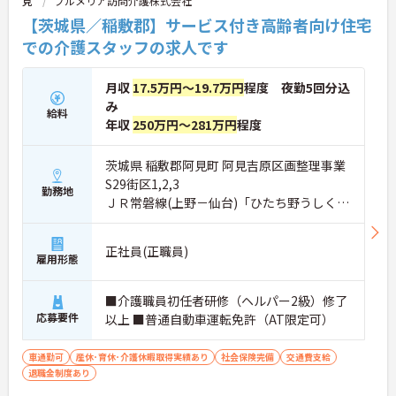
見
プルメリア訪問介護株式会社
【茨城県／稲敷郡】サービス付き高齢者向け住宅
での介護スタッフの求人です
月収
17.5万円～19.7万円
程度 夜勤5回分込
み
給料
年収
250万円～281万円
程度
茨城県 稲敷郡阿見町 阿見吉原区画整理事業
S29街区1,2,3
勤務地
ＪＲ常磐線(上野－仙台)「ひたち野うしく
駅」バス・車19分
正社員(正職員)
雇用形態
■介護職員初任者研修（ヘルパー2級）修了
応募要件
以上 ■普通自動車運転免許（AT限定可）
車通勤可
産休･育休･介護休暇取得実績あり
社会保険完備
交通費支給
退職金制度あり