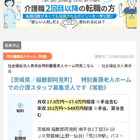
募集停止
特別養護老人ホーム（特養）
更新日：2026年05月01日
社会福祉法人青洲会特別養護老人ホーム阿見こなん
社会福祉法人青洲
会
【茨城県／稲敷郡阿見町】 特別養護老人ホーム
での介護スタッフ募集求人です《常勤》
月収
17.0万円～37.0万円
程度 ※手当含む
年収
252万円～549万円
程度 ※手当、賞与含
給料
む
茨城県 稲敷郡阿見町 南平台1丁目33-10
ＪＲ常磐線(上野－仙台)「荒川沖駅」バス・
勤務地