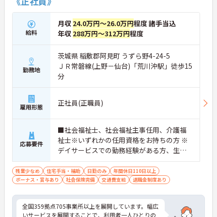
《正社員》
月収
24.0万円～26.0万円
程度 諸手当込
給料
年収
288万円～312万円
程度
茨城県 稲敷郡阿見町 うずら野4-24-5
ＪＲ常磐線(上野－仙台)「荒川沖駅」徒歩15
勤務地
分
正社員(正職員)
雇用形態
■社会福祉士、社会福祉主事任用、介護福
祉士※いずれかの任用資格をお持ちの方 ※
応募要件
デイサービスでの勤務経験がある方、生活
相談員の実務経験がある方歓迎
残業少なめ
住宅手当・補助
日勤のみ
年間休日110日以上
ボーナス・賞与あり
社会保険完備
交通費支給
退職金制度あり
全国359拠点705事業所以上を展開しています。幅広
いサービスを展開することで、利用者一人ひとりの