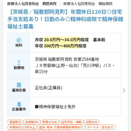
医療法人社団恵和会 朝田病院
医療法人社団恵和会 朝田病院
【茨城県／稲敷郡阿見町】年間休日120日◎住宅
手当支給あり！日勤のみ◎精神科病院で精神保健
福祉士募集
月収
20.0万円～30.0万円
程度 基本給
給料
年収
300万円～400万円
程度
茨城県 稲敷郡阿見町 若栗2584番地
ＪＲ常磐線(上野－仙台)「荒川沖駅」バス・
勤務地
車15分
正社員(正職員)
雇用形態
■精神保健福祉士免許
応募要件
車通勤可
未経験OK
残業少なめ
住宅手当・補助
日勤のみ
年間休日110日以上
産休･育休･介護休暇取得実績あり
ボーナス・賞与あり