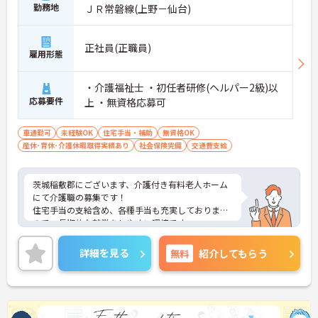
勤務地
ＪＲ常磐線(上野－仙台)
正社員(正職員)
雇用形態
・介護福祉士 ・初任者研修(ヘルパー2級)以
応募要件
上 ・無資格応募可
車通勤可
未経験OK
住宅手当・補助
無資格OK
産休･育休･介護休暇取得実績あり
社会保険完備
交通費支給
茨城稲敷郡にございます、介護付き有料老人ホーム
にて介護職の募集です！
住宅手当の支給含め、各種手当も充実しております
ので、長期的な就業をしやすい環境です。
マイカー通勤OKなので、通勤も楽々です♪
ご興味のある方は、マイナビ介護職までお問い合わ
詳細を見る
無料
紹介してもらう
せください。