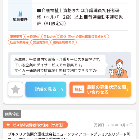
■介護福祉士資格または介護職員初任者研
修（ヘルパー2級）以上 ■普通自動車運転免
応募要件
許（AT限定可）
車通勤可
土日祝休
日勤のみ
産休･育休･介護休暇取得実績あり
社会保険完備
交通費支給
退職金制度あり
茨城県、千葉県内で医療・介護サービスを展開され
ている企業のデイサービスでの募集です。
マイカー通勤可で駐車場も無料で利用できますの
で、通勤もご負担なくできる環境です。
ご興味ある方には、面接対策ポイントなど、さらに
最新の募集状況を問
詳細をお話しいたしますのでお気軽にご相談くださ
詳細を見る
無料
い合わせる
い！
募集停止
サービス付き高齢者向け住宅（サ高住）
更新日：2026年01月08日
プルメリア訪問介護株式会社ニューソフィアコートプレミアムリゾート阿