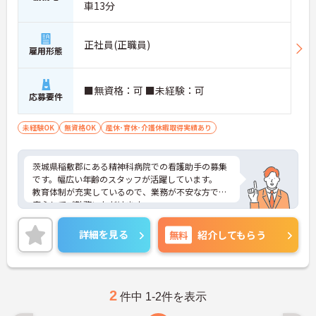
車13分
正社員(正職員)
雇用形態
■無資格：可 ■未経験：可
応募要件
未経験OK
無資格OK
産休･育休･介護休暇取得実績あり
茨城県稲敷郡にある精神科病院での看護助手の募集
です。幅広い年齢のスタッフが活躍しています。
教育体制が充実しているので、業務が不安な方でも
安心してご勤務いただけます。
ご興味のある方には、面接対策ポイントなど、さら
に詳細をお話しいたしますのでお気軽にご相談くだ
詳細を見る
無料
紹介してもらう
さい！
2
件中 1-2件を表示