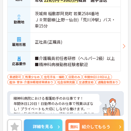
年収
216万円～300万円
概算 諸手当込
茨城県 稲敷郡阿見町 若栗2584番地
ＪＲ常磐線(上野－仙台)「荒川沖駅」バス・
勤務地
車15分
正社員(正職員)
雇用形態
■介護職員初任者研修（ヘルパー2級）以上
応募要件
■精神科病棟勤務経験者歓迎
車通勤可
残業少なめ
住宅手当・補助
日勤のみ
年間休日110日以上
産休･育休･介護休暇取得実績あり
社会保険完備
交通費支給
退職金制度あり
精神科病院における看護助手のお仕事です！
年間休日120日！日勤帯のみのお仕事で残業ほぼな
し！プライベートも大切にしながら働けます。
無料の駐車場完備でマイカー通勤希望の方も安心で
す。
ご興味ある方には、面接のポイントなど、さらに詳
詳細を見る
無料
紹介してもらう
細をお話致しますのでお気軽にご相談ください。