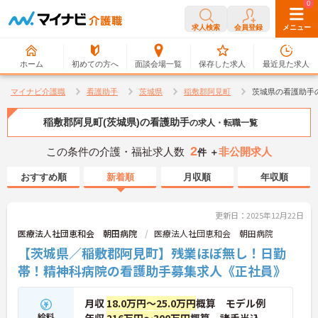
0
0
求人検索
会員登録
メニュー
ホーム
初めての方へ
面談会場一覧
保存した求人
最近見た求人
マイナビ介護職
看護助手
茨城県
稲敷郡阿見町
茨城県の看護助手
稲敷郡阿見町(茨城県)の看護助手
の求人・転職一覧
2
この条件の介護・福祉求人数
非公開求人
件 ＋
おすすめ順
新着順
月収順
年収順
更新日：2025年12月22日
医療法人社団恵和会 朝田病院
医療法人社団恵和会 朝田病院
【茨城県／稲敷郡阿見町】残業ほぼ無し！日勤
帯！精神科病院の看護助手募集求人《正社員》
月収
18.0万円～25.0万円
概算 モデル例
給料