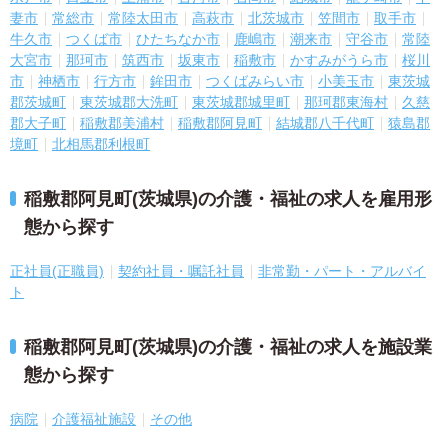
妻市
常総市
常陸太田市
高萩市
北茨城市
笠間市
取手市
牛久市
つくば市
ひたちなか市
鹿嶋市
潮来市
守谷市
常陸
大宮市
那珂市
筑西市
坂東市
稲敷市
かすみがうら市
桜川
市
神栖市
行方市
鉾田市
つくばみらい市
小美玉市
東茨城
郡茨城町
東茨城郡大洗町
東茨城郡城里町
那珂郡東海村
久慈
郡大子町
稲敷郡美浦村
稲敷郡阿見町
結城郡八千代町
猿島郡
境町
北相馬郡利根町
稲敷郡阿見町(茨城県)の介護・福祉の求人を雇用形
態から探す
正社員(正職員)
契約社員・嘱託社員
非常勤・パート・アルバイ
ト
稲敷郡阿見町(茨城県)の介護・福祉の求人を施設業
態から探す
病院
介護福祉施設
その他