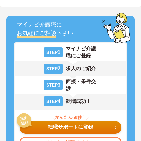
マイナビ介護職に
お気軽にご相談
下さい！
マイナビ介護
1
STEP
職にご登録
2
求人のご紹介
STEP
面接・条件交
3
STEP
渉
4
転職成功！
STEP
転職サポートに登録