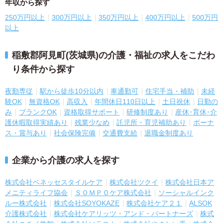
年収から探す
250万円以上
300万円以上
350万円以上
400万円以上
500万円
以上
稲敷郡阿見町(茨城県)の介護・福祉の求人をこだわ
り条件から探す
夜勤専従
駅から徒歩10分以内
車通勤可
住宅手当・補助
未経
験OK
無資格OK
高収入
年間休日110日以上
土日祝休
日勤の
み
ブランクOK
資格取得サポート
研修制度あり
産休･育休･介
護休暇取得実績あり
残業少なめ
託児所・育児補助あり
ボーナ
ス・賞与あり
社会保険完備
交通費支給
退職金制度あり
企業から介護の求人を探す
株式会社ベネッセスタイルケア
株式会社ツクイ
株式会社日本ア
メニティライフ協会
ＳＯＭＰＯケア株式会社
ソーシャルインク
ルー株式会社
株式会社SOYOKAZE
株式会社ケア２１
ALSOK
介護株式会社
株式会社ケアリッツ・アンド・パートナーズ
株式