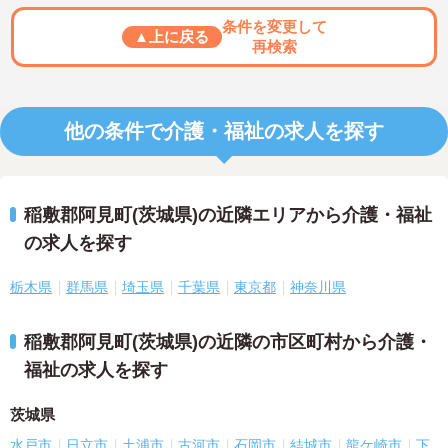
条件を変更して
▲上に戻る
再検索
他の条件で介護・福祉の求人を探す
稲敷郡阿見町(茨城県)の近隣エリアから介護・福祉
の求人を探す
栃木県
群馬県
埼玉県
千葉県
東京都
神奈川県
稲敷郡阿見町(茨城県)の近隣の市区町村から介護・
福祉の求人を探す
茨城県
水戸市
日立市
土浦市
古河市
石岡市
結城市
龍ケ崎市
下