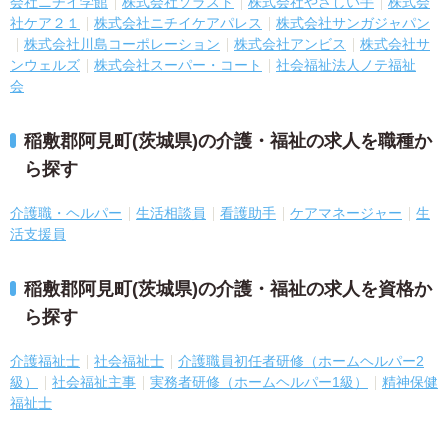
会社ニチイ学館
株式会社ソラスト
株式会社やさしい手
株式会
社ケア２１
株式会社ニチイケアパレス
株式会社サンガジャパン
株式会社川島コーポレーション
株式会社アンビス
株式会社サ
ンウェルズ
株式会社スーパー・コート
社会福祉法人ノテ福祉
会
稲敷郡阿見町(茨城県)の介護・福祉の求人を職種か
ら探す
介護職・ヘルパー
生活相談員
看護助手
ケアマネージャー
生
活支援員
稲敷郡阿見町(茨城県)の介護・福祉の求人を資格か
ら探す
介護福祉士
社会福祉士
介護職員初任者研修（ホームヘルパー2
級）
社会福祉主事
実務者研修（ホームヘルパー1級）
精神保健
福祉士