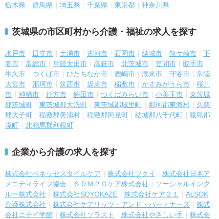
栃木県
群馬県
埼玉県
千葉県
東京都
神奈川県
茨城県の市区町村から介護・福祉の求人を探す
水戸市
日立市
土浦市
古河市
石岡市
結城市
龍ケ崎市
下
妻市
常総市
常陸太田市
高萩市
北茨城市
笠間市
取手市
牛久市
つくば市
ひたちなか市
鹿嶋市
潮来市
守谷市
常陸
大宮市
那珂市
筑西市
坂東市
稲敷市
かすみがうら市
桜川
市
神栖市
行方市
鉾田市
つくばみらい市
小美玉市
東茨城
郡茨城町
東茨城郡大洗町
東茨城郡城里町
那珂郡東海村
久慈
郡大子町
稲敷郡美浦村
稲敷郡阿見町
結城郡八千代町
猿島郡
境町
北相馬郡利根町
企業から介護の求人を探す
株式会社ベネッセスタイルケア
株式会社ツクイ
株式会社日本ア
メニティライフ協会
ＳＯＭＰＯケア株式会社
ソーシャルインク
ルー株式会社
株式会社SOYOKAZE
株式会社ケア２１
ALSOK
介護株式会社
株式会社ケアリッツ・アンド・パートナーズ
株式
会社ニチイ学館
株式会社ソラスト
株式会社やさしい手
株式会