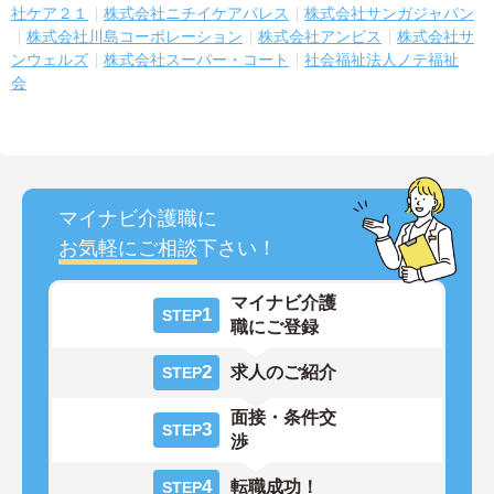
社ケア２１
株式会社ニチイケアパレス
株式会社サンガジャパン
株式会社川島コーポレーション
株式会社アンビス
株式会社サ
ンウェルズ
株式会社スーパー・コート
社会福祉法人ノテ福祉
会
マイナビ介護職に
お気軽にご相談
下さい！
マイナビ介護
1
STEP
職にご登録
2
求人のご紹介
STEP
面接・条件交
3
STEP
渉
4
転職成功！
STEP