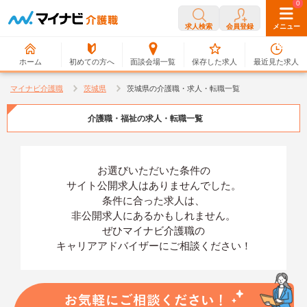
0
0
求人検索
会員登録
メニュー
ホーム
初めての方へ
面談会場一覧
保存した求人
最近見た求人
マイナビ介護職
茨城県
茨城県の介護職・求人・転職一覧
介護職・福祉の求人・転職一覧
お選びいただいた条件の
サイト公開求人はありませんでした。
条件に合った求人は、
非公開求人にあるかもしれません。
ぜひマイナビ介護職の
キャリアアドバイザーにご相談ください！