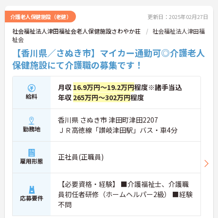
介護老人保健施設（老健）
更新日：2025年02月27日
社会福祉法人津田福祉会老人保健施設さわやか荘
社会福祉法人津田福
祉会
【香川県／さぬき市】マイカー通勤可◎介護老人
保健施設にて介護職の募集です！
月収
16.9万円～19.2万円
程度※諸手当込
給料
年収
265万円～302万円
程度
香川県 さぬき市 津田町津田2207
勤務地
ＪＲ高徳線「讃岐津田駅」バス・車4分
正社員(正職員)
雇用形態
【必要資格・経験】 ■介護福祉士、介護職
員初任者研修（ホームヘルパー2級） ■経験
応募要件
不問