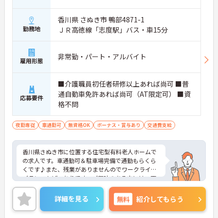
香川県 さぬき市 鴨部4871-1
勤務地
ＪＲ高徳線「志度駅」バス・車15分
非常勤・パート・アルバイト
雇用形態
■介護職員初任者研修以上あれば尚可 ■普
通自動車免許あれば尚可（AT限定可） ■資
応募要件
格不問
夜勤専従
車通勤可
無資格OK
ボーナス・賞与あり
交通費支給
香川県さぬき市に位置する住宅型有料老人ホームで
の求人です。車通勤可＆駐車場完備で通勤もらくら
くです♪また、残業がありませんのでワークライフ
バランスもばっちりです。ご興味のある方には、面
接対策ポイントなど、さらに詳細をご案内しますの
でお気軽にご相談ください！
詳細を見る
無料
紹介してもらう