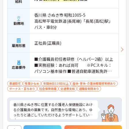
給料
香川県 さぬき市 昭和1005-5
高松琴平電気鉄道(長尾線)「長尾(高松)駅」
勤務地
バス・車8分
正社員(正職員)
雇用形態
■介護職員初任者研修（ヘルパー2級）以上
■実務経験：あれば尚可 ※PCスキル：
応募要件
パソコン基本操作 ■普通自動車運転免許（A
T限定可）：あれば尚可
車通勤可
残業少なめ
年間休日110日以上
産休･育休･介護休暇取得実績あり
ボーナス・賞与あり
社会保険完備
交通費支給
退職金制度あり
香川県さぬき市に位置する介護老人保健施設におけ
る介護職員の募集です。自然豊かな環境にあり、ゆ
ったりと過ごしていただけるようサポートしていま
す。
ご利用者一人ひとりに寄り添った介護サービスの提