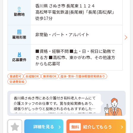
香川県 さぬき市 長尾東１１２４
高松琴平電気鉄道(長尾線)「長尾(高松)駅」
勤務地
徒歩17分
非常勤・パート・アルバイト
雇用形態
■資格・経験不問 ■土・日・祝日に勤務で
きる方 ■高松市、東かがわ市、その他遠方
応募要件
からも応募可
車通勤可
未経験OK
無資格OK
産休･育休･介護休暇取得実績あり
交通費支給
香川県さぬき市にある介護付き有料老人ホームにて
介護スタッフのお仕事です。賞与支給実績もあり、
頑張りがしっかりと反映されるのもおすすめしたい
ポイントのひとつ☆ご興味ある方には、面接対策ポ
イントなど、さらに詳細をお話しいたしますのでお
気軽にご相談ください。
詳細を見る
無料
紹介してもらう