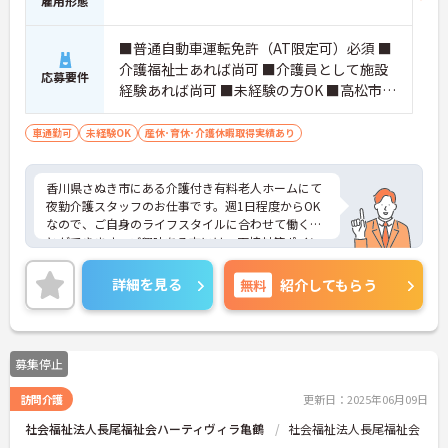
雇用形態
■普通自動車運転免許（AT限定可）必須 ■
介護福祉士あれば尚可 ■介護員として施設
応募要件
経験あれば尚可 ■未経験の方OK ■高松市、
東かがわ市、その他遠方からも応募可 ■曜
日固定のＷワーク可
車通勤可
未経験OK
産休･育休･介護休暇取得実績あり
香川県さぬき市にある介護付き有料老人ホームにて
夜勤介護スタッフのお仕事です。週1日程度からOK
なので、ご自身のライフスタイルに合わせて働くこ
とができます。ご興味ある方には、面接対策ポイン
トなど、さらに詳細をお話しいたしますのでお気軽
にご相談ください。
詳細を見る
無料
紹介してもらう
募集停止
訪問介護
更新日：2025年06月09日
社会福祉法人長尾福祉会ハーティヴィラ亀鶴
社会福祉法人長尾福祉会