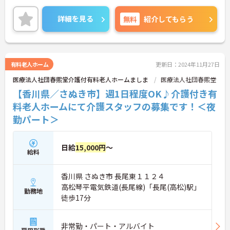
残業も少なめですので家庭と仕事の両立、プライベ
ートも充実出来ます。
詳細を見る
無料
紹介してもらう
ご興味をお持ちの方はお気軽にお問い合わせくださ
い。
有料老人ホーム
更新日：2024年11月27日
医療法人社団春熙堂介護付有料老人ホームましま
医療法人社団春熙堂
【香川県／さぬき市】週1日程度OK♪介護付き有
料老人ホームにて介護スタッフの募集です！＜夜
勤パート＞
日給
15,000円
～
給料
香川県 さぬき市 長尾東１１２４
高松琴平電気鉄道(長尾線)「長尾(高松)駅」
勤務地
徒歩17分
非常勤・パート・アルバイト