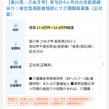
【香川県／さぬき市】賞与計4ヶ月分の支給実績
あり☆複合型高齢者施設にて介護職員募集〈正社
員〉
月収
17.0万円～21.0万円
程度
給料
香川県 さぬき市 長尾西1602-1
高松琴平電気鉄道(長尾線)「長尾(高松)駅」
勤務地
徒歩20分
正社員(正職員)
雇用形態
■介護職員実務者研修（旧ヘルパー1級/基
礎研修）または介護福祉士 ■業務経験必須
応募要件
※同種の施設での経験があれば、介護職員
初任者研修（旧ヘルパー2級）も可
車通勤可
残業少なめ
研修制度あり
産休･育休･介護休暇取得実績あり
ボーナス・賞与あり
社会保険完備
交通費支給
退職金制度あり