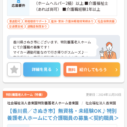
（ホームヘルパー2級）以上 ■介護福祉士
応募要件
（あれば尚可） ■介護職経験1年以上
車通勤可
資格取得サポート
産休･育休･介護休暇取得実績あり
社会保険完備
交通費支給
退職金制度あり
香川県さぬき市にございます、特別養護老人ホーム
にて介護職の募集です！
マイカー通勤可能なので行き帰りがスムーズ♪
家族手当や、育児休暇制度がありますので、ライフ
ステージに応じて長くお仕事を続けていくことがで
きます★
詳細を見る
無料
紹介してもらう
ご興味のある方は、マイナビ介護職までお問い合わ
せください。
特別養護老人ホーム（特養）
更新日：2024年11月30日
社会福祉法人香東園特別養護老人ホーム香東園
社会福祉法人香東園
【香川県／さぬき市】無資格・未経験OK♪特別
養護老人ホームにて介護職員の募集＜契約職員＞