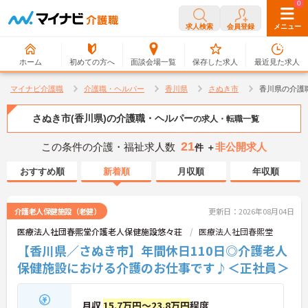
0
0
求人検索
会員登録
メニュー
ホーム
初めての方へ
面談会場一覧
保存した求人
最近見た求人
マイナビ介護職
介護職・ヘルパー
香川県
さぬき市
香川県の介護
さぬき市(香川県)の介護職・ヘルパー
の求人・転職一覧
21
この条件の介護・福祉求人数
非公開求人
件 ＋
おすすめ順
新着順
月収順
年収順
介護老人保健施設（老健）
更新日：2026年08月04日
医療法人社団春熙堂介護老人保健施設悠々荘
医療法人社団春熙堂
【香川県／さぬき市】年間休日110日◎介護老人
保健施設における介護のお仕事です♪＜正社員＞
月収
15.7万円～23.8万円
程度