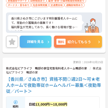
資格取得サポート
研修制度あり
産休･育休･介護休暇取得実績あり
ボーナス・賞与あり
社会保険完備
交通費支給
退職金制度あり
香川県さぬき市にございます特別養護老人ホームに
て、常勤の介護職員の募集です！
福利厚生が充実しており、長く働ける環境が整って
います◎
残業もほぼなく、お仕事終わりの時間も大切にして
いただけます♪
詳細を見る
無料
紹介してもらう
ご興味ある方には、面接対策ポイントなど、さらに
詳細をお話しいたしますのでお気軽にご相談くださ
い！
更新日：2026年02月25日
株式会社ピアライフ 鴨部の家住宅型有料老人ホーム鴨部の家
株式会
社ピアライフ 鴨部の家
【香川県／さぬき市】資格不問◎週2日～可★老
人ホームで夜勤専従ホームヘルパー募集＜夜勤専
従／パート＞
日給
13,000円～18,000円
給料