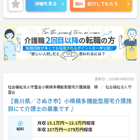
供を行っていただける方を募集しています。
詳細を見る
無料
紹介してもらう
ご興味ある方には、面接対策ポイントなど、さらに
詳細をお話しいたしますのでお気軽にご相談くださ
い！
更新日：2026年04月03日
社会福祉法人守里会小規模多機能型居宅介護施設 順
社会福祉法人守
里会
【香川県／さぬき市】小規模多機能型居宅介護施
設にて介護士の募集です♪
月収
15.1万円～23.3万円
程度
給料
年収
237万円～279万円
程度