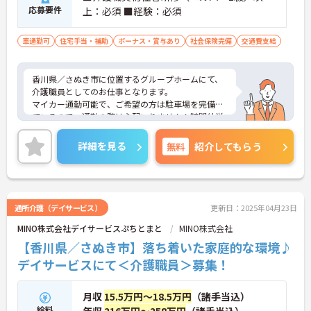
応募要件
上：必須 ■経験：必須
車通勤可
住宅手当・補助
ボーナス・賞与あり
社会保険完備
交通費支給
香川県／さぬき市に位置するグループホームにて、
介護職員としてのお仕事となります。
マイカー通勤可能で、ご希望の方は駐車場を完備し
ているので、通勤の際は心配いりません！時間外労
働もないので、無理なく働ける環境となっておりま
す！
詳細を見る
無料
紹介してもらう
ご興味ある方は面接ポイントをお伝えしますので、
お気軽にお問い合わせください♪
通所介護（デイサービス）
更新日：2025年04月23日
MINO株式会社デイサービスぷちとまと
MINO株式会社
【香川県／さぬき市】落ち着いた家庭的な環境♪
デイサービスにて＜介護職員＞募集！
月収
15.5万円～18.5万円
（諸手当込）
給料
年収
216万円～258万円
（諸手当込）