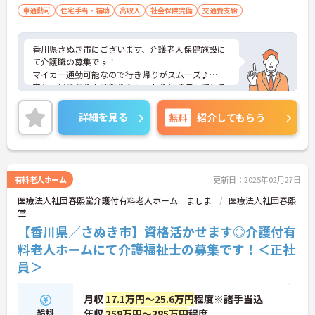
車通勤可
住宅手当・補助
高収入
社会保険完備
交通費支給
香川県さぬき市にございます、介護老人保健施設に
て介護職の募集です！
マイカー通勤可能なので行き帰りがスムーズ♪
賞与・昇給あり！頑張りをしっかりと評価している
ので、モチベーションを保ちやすい環境です★
また、育児休暇制度がありますので、ライフステー
詳細を見る
無料
紹介してもらう
ジに応じて長くお仕事を続けていくことができます
◎
ご興味のある方は、マイナビ介護職までお問い合わ
せください。
有料老人ホーム
更新日：2025年02月27日
医療法人社団春熙堂介護付有料老人ホーム ましま
医療法人社団春熙
堂
【香川県／さぬき市】資格活かせます◎介護付有
料老人ホームにて介護福祉士の募集です！＜正社
員＞
月収
17.1万円～25.6万円
程度※諸手当込
給料
年収
258万円～385万円
程度