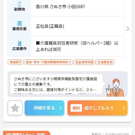
香川県 さぬき市 小田1687
勤務地
正社員(正職員)
雇用形態
■介護職員初任者研修（旧ヘルパー2級）以
応募要件
上あれば尚可
車通勤可
産休･育休･介護休暇取得実績あり
社会保険完備
交通費支給
さぬき市にございます小規模多機能型居宅介護施設
にて介護士の募集です。
ご興味ある方には、面接対策ポイントなど、さらに
詳細をお話しいたしますのでお気軽にご相談くださ
い。
詳細を見る
無料
紹介してもらう
特別養護老人ホーム（特養）
更新日：2026年03月26日