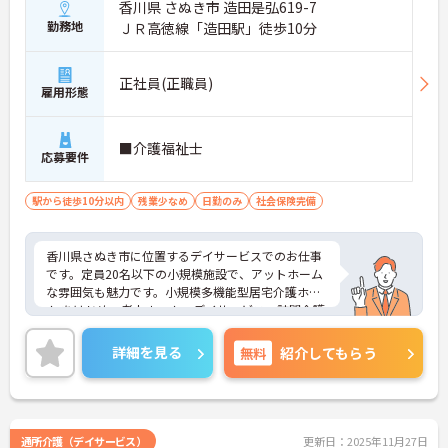
香川県 さぬき市 造田是弘619-7
勤務地
ＪＲ高徳線「造田駅」徒歩10分
正社員(正職員)
雇用形態
■介護福祉士
応募要件
駅から徒歩10分以内
残業少なめ
日勤のみ
社会保険完備
香川県さぬき市に位置するデイサービスでのお仕事
です。定員20名以下の小規模施設で、アットホーム
な雰囲気も魅力です。小規模多機能型居宅介護ホー
ム をはじめ、老人ホーム、デイサービス、訪問介護
事業.、居宅介護支援事業所を展開し、地域に密着し
たサービスを提供しています。ご興味のある方に
詳細を見る
無料
紹介してもらう
は、面接対策ポイントなど、さらに詳細をお話しい
たしますのでお気軽にご相談ください！
通所介護（デイサービス）
更新日：2025年11月27日