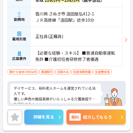
香川県 さぬき市 造田是弘412-1
勤務地
ＪＲ高徳線「造田駅」徒歩10分
正社員(正職員)
雇用形態
【必要な経験・スキル】 ■普通自動車運転
応募要件
免許 ■介護初任者研修修了者優遇
駅から徒歩10分以内
車通勤可
日勤のみ
社会保険完備
交通費支給
デイサービス、有料老人ホームを運営されている法
人です。
優しい声色の施設長様がいらっしゃる介護施設で日
勤常勤で働きませんか。
ご興味のある方はお気軽に担当アドバイザーまでご
連絡下さい。
詳細を見る
無料
紹介してもらう