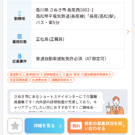
香川県 さぬき市 長尾西1602-1
高松琴平電気鉄道(長尾線)「長尾(高松)駅」
勤務地
バス・車5分
正社員(正職員)
雇用形態
普通自動車運転免許必須（AT限定可）
応募要件
車通勤可
無資格OK
研修制度あり
産休･育休･介護休暇取得実績あり
社会保険完備
交通費支給
退職金制度あり
さぬき市にあるショートステイセンターにて介護職
員募集です！内外部の研修制度が充実しており、キ
ャリアアップしたい方におすすめです！ご興味ある
方には、面接対策ポイントなど、詳細をお話しいた
しますのでお気軽にご相談ください。
最新の募集状況を問
詳細を見る
無料
い合わせる