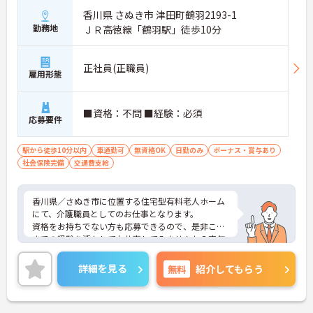
香川県 さぬき市 津田町鶴羽2193-1
勤務地
ＪＲ高徳線「鶴羽駅」徒歩10分
正社員(正職員)
雇用形態
■資格：不問 ■経験：必須
応募要件
駅から徒歩10分以内
車通勤可
無資格OK
日勤のみ
ボーナス・賞与あり
社会保険完備
交通費支給
香川県／さぬき市に位置する住宅型有料老人ホーム
にて、介護職員としてのお仕事となります。
資格をお持ちでない方も応募できるので、是非これ
までの経験を活かしてお仕事してみませんか？定年
が70歳となっており、再雇用は75歳と、長く働ける
環境となっております◎
詳細を見る
無料
紹介してもらう
ご興味ある方は面接ポイントをお伝えしますので、
お気軽にお問い合わせください♪