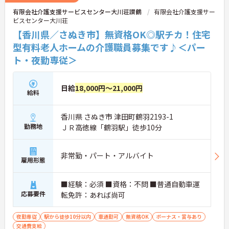
有限会社介護支援サービスセンター大川荘讃鶴
有限会社介護支援サー
ビスセンター大川荘
【香川県／さぬき市】無資格OK◎駅チカ！住宅
型有料老人ホームの介護職員募集です♪＜パー
ト・夜勤専従＞
日給
18,000円～21,000円
給料
香川県 さぬき市 津田町鶴羽2193-1
勤務地
ＪＲ高徳線「鶴羽駅」徒歩10分
非常勤・パート・アルバイト
雇用形態
■経験：必須 ■資格：不問 ■普通自動車運
応募要件
転免許：あれば尚可
夜勤専従
駅から徒歩10分以内
車通勤可
無資格OK
ボーナス・賞与あり
交通費支給