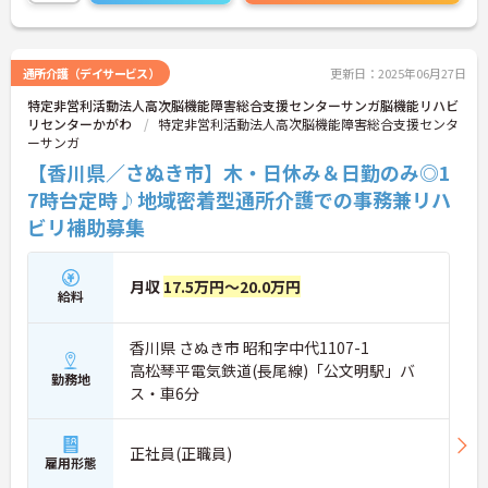
通所介護（デイサービス）
更新日：2025年06月27日
特定非営利活動法人高次脳機能障害総合支援センターサンガ脳機能リハビ
リセンターかがわ
特定非営利活動法人高次脳機能障害総合支援センタ
ーサンガ
【香川県／さぬき市】木・日休み＆日勤のみ◎1
7時台定時♪地域密着型通所介護での事務兼リハ
ビリ補助募集
月収
17.5万円～20.0万円
給料
香川県 さぬき市 昭和字中代1107-1
高松琴平電気鉄道(長尾線)「公文明駅」バ
勤務地
ス・車6分
正社員(正職員)
雇用形態