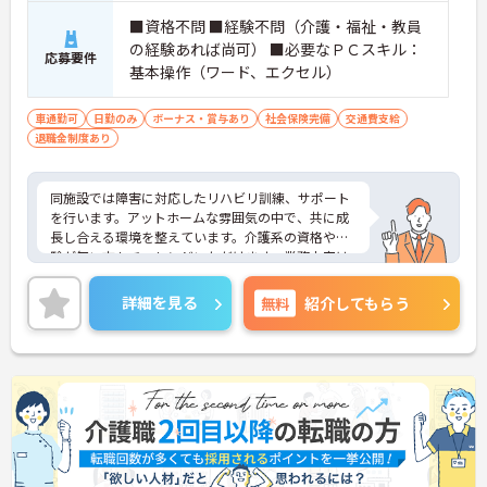
■資格不問 ■経験不問（介護・福祉・教員
の経験あれば尚可） ■必要なＰＣスキル：
応募要件
基本操作（ワード、エクセル）
車通勤可
日勤のみ
ボーナス・賞与あり
社会保険完備
交通費支給
退職金制度あり
同施設では障害に対応したリハビリ訓練、サポート
を行います。アットホームな雰囲気の中で、共に成
長し合える環境を整えています。介護系の資格や経
験が無い方もチャレンジいただけます。業務内容は
基礎から丁寧に指導してくださいますので安心で
す。日勤のみのご勤務ですので、生活リズムを整え
詳細を見る
無料
紹介してもらう
やすく無理なくご勤務いただけます♪ご興味のある
方には、面接対策ポイントなど、さらに詳細をお話
ししますのでお気軽にご相談ください！