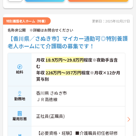
い。
特別養護老人ホーム（特養）
更新日：2025年02月27日
名称非公開 ※詳細はお問合せください
【香川県／さぬき市】マイカー通勤可◎特別養護
老人ホームにて介護職の募集です！
月収
18.9万円～29.8万円
程度※夜勤手当含
む
給料
年収
226万円～357万円
程度※月収×12か月
賞与別
香川県 さぬき市
勤務地
ＪＲ高徳線
正社員(正職員)
雇用形態
【必要資格・経験】 ■介護職員初任者研修