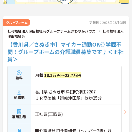
グループホーム
更新日：2025年05月08日
社会福祉法人津田福祉会グループホームさわやかハウス
社会福祉法人
津田福祉会
【香川県／さぬき市】マイカー通勤OK◎学歴不
問！グループホームの介護職員募集です♪＜正社
員＞
月収
18.1万円～23.7万円
給料
香川県 さぬき市 津田町津田2207
勤務地
ＪＲ高徳線「讃岐津田駅」徒歩25分
正社員(正職員)
雇用形態
■介護職員初任者研修（ヘルパー2級）以