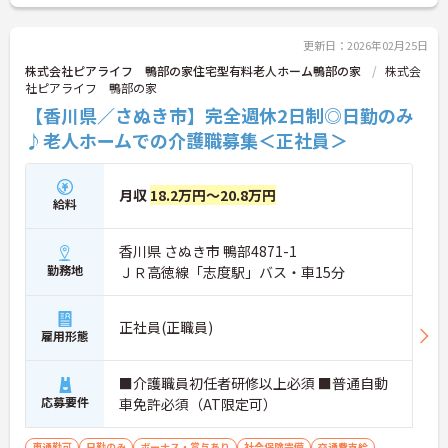
更新日：2026年02月25日
株式会社ピアライフ 鴨部の家住宅型有料老人ホーム鴨部の家
株式会
社ピアライフ 鴨部の家
【香川県／さぬき市】完全週休2日制◎日勤のみ
♪老人ホームでの介護職募集＜正社員＞
月収
18.2万円～20.8万円
給料
香川県 さぬき市 鴨部4871-1
勤務地
ＪＲ高徳線「志度駅」バス・車15分
正社員(正職員)
雇用形態
■介護職員初任者研修以上必須 ■普通自動
応募要件
車免許必須（AT限定可）
車通勤可
日勤のみ
ボーナス・賞与あり
社会保険完備
交通費支給