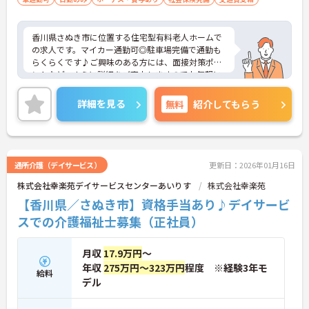
香川県さぬき市に位置する住宅型有料老人ホームで
の求人です。マイカー通勤可◎駐車場完備で通勤も
らくらくです♪ご興味のある方には、面接対策ポイ
ントなど、さらに詳細をご案内しますのでお気軽に
ご相談ください！
詳細を見る
無料
紹介してもらう
通所介護（デイサービス）
更新日：2026年01月16日
株式会社幸楽苑デイサービスセンターあいりす
株式会社幸楽苑
【香川県／さぬき市】資格手当あり♪デイサービ
スでの介護福祉士募集（正社員）
月収
17.9万円
～
年収
275万円～323万円
程度 ※経験3年モ
給料
デル