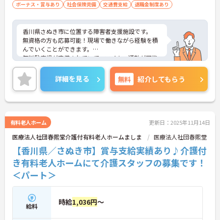
ボーナス・賞与あり
社会保険完備
交通費支給
退職金制度あり
香川県さぬき市に位置する障害者支援施設です。
無資格の方も応募可能！現場で働きながら経験を積
んでいくことができます。
無料駐車場が完備されていて、マイカー通勤が可能
なため、通勤に便利です。
ご興味をお持ちの方はお気軽にお問い合わせくださ
詳細を見る
無料
紹介してもらう
い。
有料老人ホーム
更新日：2025年11月14日
医療法人社団春熙堂介護付有料老人ホームましま
医療法人社団春熙堂
【香川県／さぬき市】賞与支給実績あり♪介護付
き有料老人ホームにて介護スタッフの募集です！
＜パート＞
時給
1,036円
～
給料