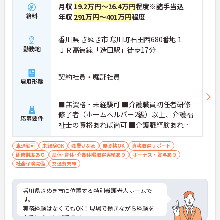
月収
19.2万円～26.4万円
程度※諸手当込
給料
年収
291万円～401万円
程度
香川県 さぬき市 寒川町石田西680番地１
勤務地
ＪＲ高徳線「造田駅」徒歩17分
契約社員・嘱託社員
雇用形態
■無資格・未経験可 ■介護職員初任者研修
修了者（ホームヘルパー2級）以上、介護福
応募要件
祉士の資格あれば尚可 ■介護職経験あれば
尚可 ■普通自動車運転免許（AT限定可）あ
れば尚可
車通勤可
未経験OK
残業少なめ
無資格OK
資格取得サポート
研修制度あり
産休･育休･介護休暇取得実績あり
ボーナス・賞与あり
社会保険完備
交通費支給
香川県さぬき市に位置する特別養護老人ホームで
す。
実務経験はなくてもOK！現場で働きながら経験を積
んでいくことができます。