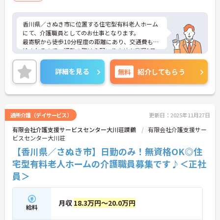
香川県／さぬき市に位置する住宅型有料老人ホーム
にて、介護職員としてのお仕事となります。
最寄駅から徒歩10分程度の距離にあり、交通費も支
給されるので、通勤の際は心配いりません◎週1日
～勤務可能となっておりますので、ご自身のご都合
に合わせて勤務することができます！
詳細を見る
無料
紹介してもらう
ご興味ある方は面接ポイントをお伝えしますので、
お気軽にお問い合わせください♪
通所介護（デイサービス）
更新日：2025年11月27日
有限会社介護支援サービスセンター大川荘讃鶴
有限会社介護支援サー
ビスセンター大川荘
【香川県／さぬき市】日勤のみ！無資格OK◎住
宅型有料老人ホームの介護職員募集です♪＜正社
員＞
月収
18.3万円～20.0万円
給料