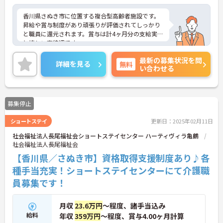
香川県さぬき市に位置する複合型高齢者施設です。
昇給や賞与制度があり頑張りが評価されてしっかり
と職員に還元されます。賞与は計4ヶ月分の支給実績
と嬉しい高待遇です。
育児休業の取得実績があるため、子育てしながら働
最新の募集状況を問
きたいという方にも安心です。
詳細を見る
無料
い合わせる
ご興味のある方には、面接対策ポイントなど、さら
に詳細をお話しいたしますのでお気軽にご相談くだ
さい！
募集停止
ショートステイ
更新日：2025年02月11日
社会福祉法人長尾福祉会ショートステイセンター ハーティヴィラ亀鶴
社会福祉法人長尾福祉会
【香川県／さぬき市】資格取得支援制度あり♪各
種手当充実！ショートステイセンターにて介護職
員募集です！
月収
23.6万円
～程度、諸手当込み
給料
年収
359万円
～程度、賞与4.00ヶ月計算