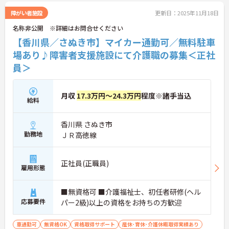
障がい者施設
更新日：2025年11月18日
名称非公開 ※詳細はお問合せください
【香川県／さぬき市】マイカー通勤可／無料駐車
場あり♪障害者支援施設にて介護職の募集＜正社
員＞
月収
17.3万円～24.3万円
程度※諸手当込
給料
香川県 さぬき市
勤務地
ＪＲ高徳線
正社員(正職員)
雇用形態
■無資格可 ■介護福祉士、初任者研修(ヘル
応募要件
パー2級)以上の資格をお持ちの方歓迎
車通勤可
無資格OK
資格取得サポート
産休･育休･介護休暇取得実績あり