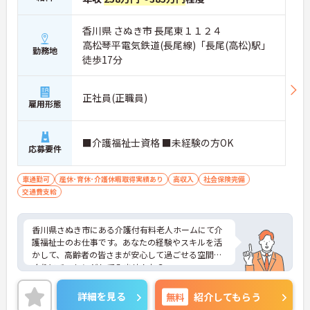
香川県 さぬき市 長尾東１１２４
高松琴平電気鉄道(長尾線)「長尾(高松)駅」
勤務地
徒歩17分
正社員(正職員)
雇用形態
■介護福祉士資格 ■未経験の方OK
応募要件
車通勤可
産休･育休･介護休暇取得実績あり
高収入
社会保険完備
交通費支給
香川県さぬき市にある介護付有料老人ホームにて介
護福祉士のお仕事です。あなたの経験やスキルを活
かして、高齢者の皆さまが安心して過ごせる空間づ
くりにチャレンジしてみませんか？
ご興味ある方には、面接対策ポイントなど、さらに
詳細を見る
無料
紹介してもらう
詳細をお話しいたしますのでお気軽にご相談くださ