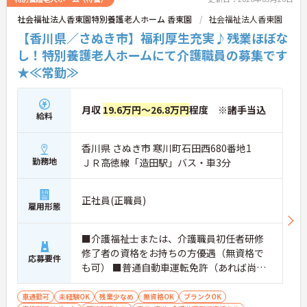
社会福祉法人香東園特別養護老人ホーム 香東園
社会福祉法人香東園
【香川県／さぬき市】福利厚生充実♪残業ほぼな
し！特別養護老人ホームにて介護職員の募集です
★≪常勤≫
月収
19.6万円～26.8万円
程度 ※諸手当込
給料
香川県 さぬき市 寒川町石田西680番地1
勤務地
ＪＲ高徳線「造田駅」バス・車3分
正社員(正職員)
雇用形態
■介護福祉士または、介護職員初任者研修
修了者の資格をお持ちの方優遇（無資格で
応募要件
も可） ■普通自動車運転免許（あれば尚可
／AT限定可） ■介護施設その他介護事業所
での就労経験がある方（あれば尚可）
車通勤可
未経験OK
残業少なめ
無資格OK
ブランクOK