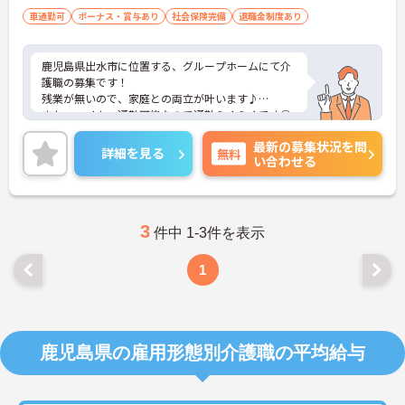
車通勤可
ボーナス・賞与あり
社会保険完備
退職金制度あり
鹿児島県出水市に位置する、グループホームにて介
護職の募集です！
残業が無いので、家庭との両立が叶います♪
また、マイカー通勤可能なので通勤らくらくです◎
ご興味のある方には、面接対策ポイントなど、さら
最新の募集状況を問
に詳細をご案内しますのでお気軽にご相談くださ
詳細を見る
無料
い合わせる
い！
3
件中 1-3件を表示
1
鹿児島県の雇用形態別介護職の平均給与