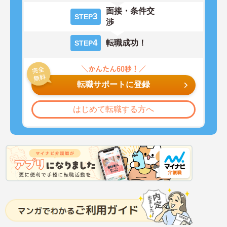
面接・条件交
3
STEP
渉
4
転職成功！
STEP
転職サポートに登録
はじめて転職する方へ