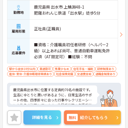
鹿児島県 出水市 上鯖淵48-1
勤務地
肥薩おれんじ鉄道「出水駅」徒歩5分
正社員(正職員)
雇用形態
■資格：介護職員初任者研修（ヘルパー2
級）以上あれば尚可、普通自動車運転免許
応募要件
必須（AT限定可） ■経験：不問
駅から徒歩10分以内
車通勤可
残業少なめ
住宅手当・補助
研修制度あり
産休･育休･介護休暇取得実績あり
社会保険完備
交通費支給
退職金制度あり
鹿児島県出水市に位置する定員約70名の施設です。
生活にゆとりと潤いがあるように、日常生活のサポ
ートの他、四季折々に合った行事やレクリエーショ
ンを数多く計画しています。住居手当等の各種手当
も充実しています。最寄り駅より徒歩5分の好立地も
魅力です。ご興味のある方には、面接対策ポイント
詳細を見る
無料
紹介してもらう
など、さらに詳細をお話しいたしますのでお気軽に
ご相談ください！