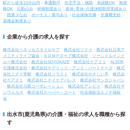
駅から徒歩10分以内
車通勤可
住宅手当・補助
未経験OK
無資
格OK
日勤のみ
研修制度あり
産休･育休･介護休暇取得実績あり
残業少なめ
ボーナス・賞与あり
社会保険完備
交通費支給
退職金制度あり
企業から介護の求人を探す
株式会社ベネッセスタイルケア
株式会社ツクイ
株式会社日本ア
メニティライフ協会
ＳＯＭＰＯケア株式会社
ソーシャルインク
ルー株式会社
株式会社SOYOKAZE
株式会社ケア２１
ALSOK
介護株式会社
株式会社ケアリッツ・アンド・パートナーズ
株式
会社ニチイ学館
株式会社ソラスト
株式会社やさしい手
株式会
社ケア２１
株式会社ニチイケアパレス
株式会社サンガジャパン
株式会社川島コーポレーション
株式会社アンビス
株式会社サ
ンウェルズ
株式会社スーパー・コート
社会福祉法人ノテ福祉
会
出水市(鹿児島県)の介護・福祉の求人を職種から探
す