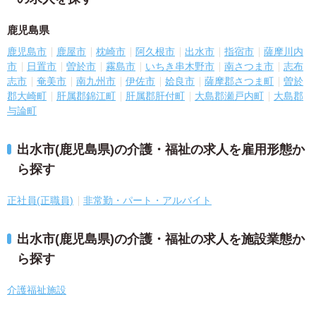
鹿児島県
鹿児島市
鹿屋市
枕崎市
阿久根市
出水市
指宿市
薩摩川内
市
日置市
曽於市
霧島市
いちき串木野市
南さつま市
志布
志市
奄美市
南九州市
伊佐市
姶良市
薩摩郡さつま町
曽於
郡大崎町
肝属郡錦江町
肝属郡肝付町
大島郡瀬戸内町
大島郡
与論町
出水市(鹿児島県)の介護・福祉の求人を雇用形態か
ら探す
正社員(正職員)
非常勤・パート・アルバイト
出水市(鹿児島県)の介護・福祉の求人を施設業態か
ら探す
介護福祉施設