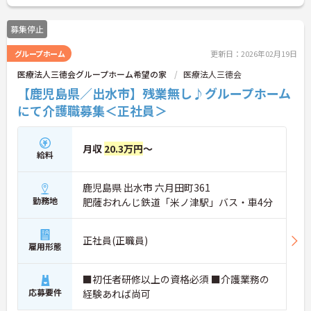
募集停止
グループホーム
更新日：2026年02月19日
医療法人三徳会グループホーム希望の家
医療法人三徳会
【鹿児島県／出水市】残業無し♪グループホーム
にて介護職募集＜正社員＞
月収
20.3万円
～
給料
鹿児島県 出水市 六月田町361
勤務地
肥薩おれんじ鉄道「米ノ津駅」バス・車4分
正社員(正職員)
雇用形態
■初任者研修以上の資格必須 ■介護業務の
応募要件
経験あれば尚可