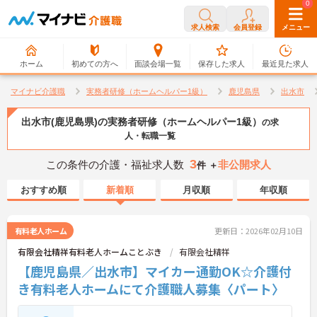
0
0
求人検索
会員登録
メニュー
ホーム
初めての方へ
面談会場一覧
保存した求人
最近見た求人
マイナビ介護職
実務者研修（ホームヘルパー1級）
鹿児島県
出水市
出水市(鹿児島県)の実務者研修（ホームヘルパー1級）
の求
人・転職一覧
3
この条件の介護・福祉求人数
非公開求人
件 ＋
おすすめ順
新着順
月収順
年収順
有料老人ホーム
更新日：2026年02月10日
有限会社精祥有料老人ホームことぶき
有限会社精祥
【鹿児島県／出水市】マイカー通勤OK☆介護付
き有料老人ホームにて介護職人募集〈パート〉