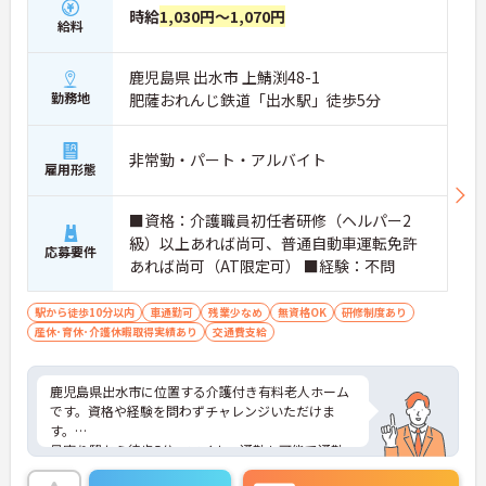
時給
1,030円～1,070円
給料
鹿児島県 出水市 上鯖渕48-1
勤務地
肥薩おれんじ鉄道「出水駅」徒歩5分
非常勤・パート・アルバイト
雇用形態
■資格：介護職員初任者研修（ヘルパー2
級）以上あれば尚可、普通自動車運転免許
応募要件
あれば尚可（AT限定可） ■経験：不問
駅から徒歩10分以内
車通勤可
残業少なめ
無資格OK
研修制度あり
産休･育休･介護休暇取得実績あり
交通費支給
鹿児島県出水市に位置する介護付き有料老人ホーム
です。資格や経験を問わずチャレンジいただけま
す。
最寄り駅から徒歩5分、マイカー通勤も可能で通勤
ラクラクです。