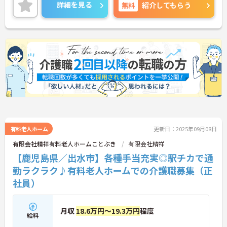
ご興味のある方には、面接対策ポイントなど、さら
詳細を見る
無料
紹介してもらう
に詳細をお話しいたしますのでお気軽にご相談くだ
さい！
有料老人ホーム
更新日：2025年09月08日
有限会社精祥有料老人ホームことぶき
有限会社精祥
【鹿児島県／出水市】各種手当充実◎駅チカで通
勤ラクラク♪有料老人ホームでの介護職募集（正
社員）
月収
18.6万円～19.3万円
程度
給料