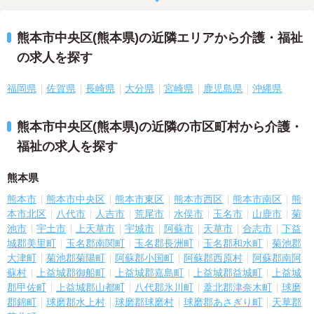
熊本市中央区(熊本県)の近隣エリアから介護・福祉
の求人を探す
福岡県
佐賀県
長崎県
大分県
宮崎県
鹿児島県
沖縄県
熊本市中央区(熊本県)の近隣の市区町村から介護・
福祉の求人を探す
熊本県
熊本市
熊本市中央区
熊本市東区
熊本市西区
熊本市南区
熊
本市北区
八代市
人吉市
荒尾市
水俣市
玉名市
山鹿市
菊
池市
宇土市
上天草市
宇城市
阿蘇市
天草市
合志市
下益
城郡美里町
玉名郡南関町
玉名郡長洲町
玉名郡和水町
菊池郡
大津町
菊池郡菊陽町
阿蘇郡小国町
阿蘇郡西原村
阿蘇郡南阿
蘇村
上益城郡御船町
上益城郡嘉島町
上益城郡益城町
上益城
郡甲佐町
上益城郡山都町
八代郡氷川町
葦北郡津奈木町
球磨
郡錦町
球磨郡水上村
球磨郡球磨村
球磨郡あさぎり町
天草郡