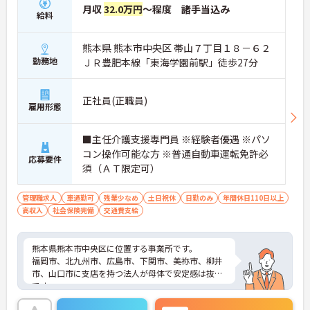
月収
32.0万円
～程度 諸手当込み
給料
熊本県 熊本市中央区 帯山７丁目１８－６２
勤務地
ＪＲ豊肥本線「東海学園前駅」徒歩27分
正社員(正職員)
雇用形態
■主任介護支援専門員 ※経験者優遇 ※パソ
コン操作可能な方 ※普通自動車運転免許必
応募要件
須（ＡＴ限定可）
管理職求人
車通勤可
残業少なめ
土日祝休
日勤のみ
年間休日110日以上
高収入
社会保険完備
交通費支給
熊本県熊本市中央区に位置する事業所です。
福岡市、北九州市、広島市、下関市、美祢市、柳井
市、山口市に支店を持つ法人が母体で安定感は抜群
です。
年間休日120日、残業も少なめですので、ワーク・