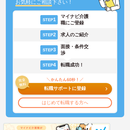
お気軽にご相談
下さい！
マイナビ介護
1
STEP
職にご登録
2
求人のご紹介
STEP
面接・条件交
3
STEP
渉
4
転職成功！
STEP
転職サポートに登録
はじめて転職する方へ