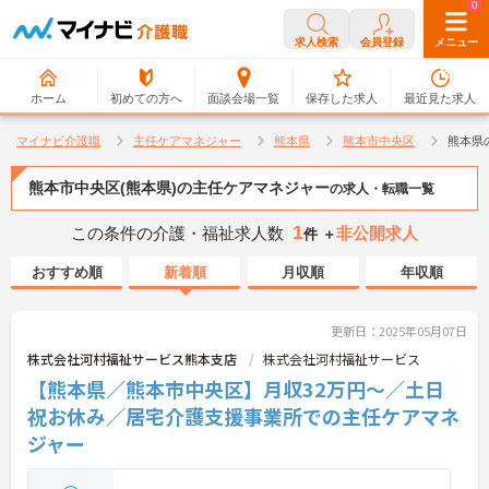
0
0
求人検索
会員登録
メニュー
ホーム
初めての方へ
面談会場一覧
保存した求人
最近見た求人
マイナビ介護職
主任ケアマネジャー
熊本県
熊本市中央区
熊本県
熊本市中央区(熊本県)の主任ケアマネジャー
の求人・転職一覧
1
この条件の介護・福祉求人数
非公開求人
件 ＋
おすすめ順
新着順
月収順
年収順
更新日：2025年05月07日
株式会社河村福祉サービス熊本支店
株式会社河村福祉サービス
【熊本県／熊本市中央区】月収32万円～／土日
祝お休み／居宅介護支援事業所での主任ケアマネ
ジャー