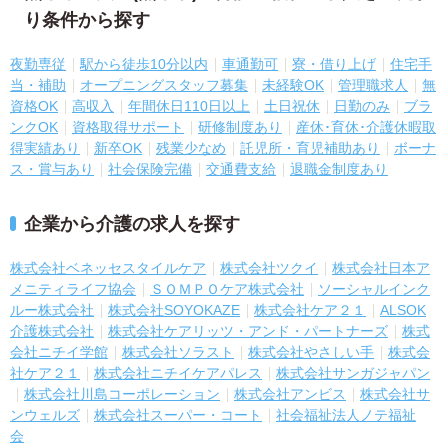
り条件から探す
夜勤専従
駅から徒歩10分以内
車通勤可
寮・借り上げ
住宅手
当・補助
オープニングスタッフ募集
未経験OK
管理職求人
無
資格OK
高収入
年間休日110日以上
土日祝休
日勤のみ
ブラ
ンクOK
資格取得サポート
研修制度あり
産休･育休･介護休暇取
得実績あり
新卒OK
残業少なめ
託児所・育児補助あり
ボーナ
ス・賞与あり
社会保険完備
交通費支給
退職金制度あり
企業から介護の求人を探す
株式会社ベネッセスタイルケア
株式会社ツクイ
株式会社日本ア
メニティライフ協会
ＳＯＭＰＯケア株式会社
ソーシャルインク
ルー株式会社
株式会社SOYOKAZE
株式会社ケア２１
ALSOK
介護株式会社
株式会社ケアリッツ・アンド・パートナーズ
株式
会社ニチイ学館
株式会社ソラスト
株式会社やさしい手
株式会
社ケア２１
株式会社ニチイケアパレス
株式会社サンガジャパン
株式会社川島コーポレーション
株式会社アンビス
株式会社サ
ンウェルズ
株式会社スーパー・コート
社会福祉法人ノテ福祉
会