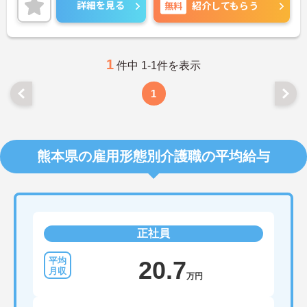
ライフ・バランスも大切にしていただけます。
詳細を見る
無料
紹介してもらう
ご興味ある方には、面接対策ポイントなど、さらに
詳細をお話しいたしますのでお気軽にご相談くださ
い！
1
件中 1-1件を表示
1
熊本県の雇用形態別介護職の平均給与
正社員
20.7
万円