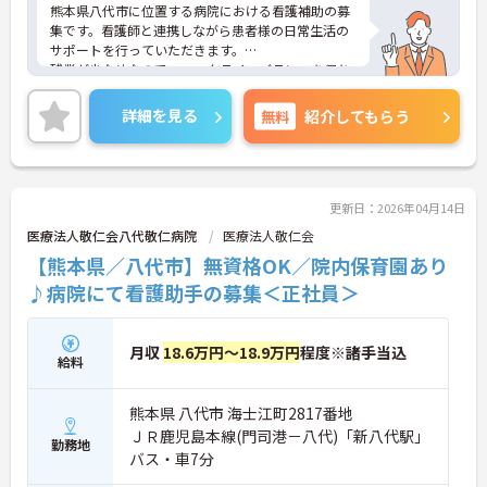
熊本県八代市に位置する病院における看護補助の募
集です。看護師と連携しながら患者様の日常生活の
サポートを行っていただきます。
残業が少なめなので、ワークライフバランスを保ち
ながらご勤務いただけます。また、昇給・賞与制度
があり、頑張りが目に見える形で評価されるので、
詳細を見る
無料
紹介してもらう
モチベーションアップにつながります。
ご興味のある方には、面接対策ポイントなど、さら
に詳細をお話しいたしますのでお気軽にご相談くだ
さい！
更新日：2026年04月14日
医療法人敬仁会八代敬仁病院
医療法人敬仁会
【熊本県／八代市】無資格OK／院内保育園あり
♪病院にて看護助手の募集＜正社員＞
月収
18.6万円～18.9万円
程度※諸手当込
給料
熊本県 八代市 海士江町2817番地
ＪＲ鹿児島本線(門司港－八代)「新八代駅」
勤務地
バス・車7分