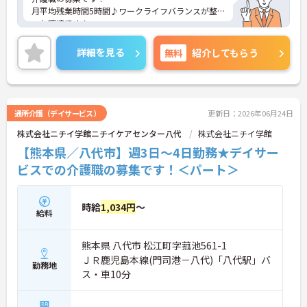
月平均残業時間5時間♪ワークライフバランスが整
った環境です！
ご興味ある方には、面接対策ポイントなど、さらに
詳細をお話しいたしますのでお気軽にご相談くださ
詳細を見る
無料
紹介してもらう
い。
通所介護（デイサービス）
更新日：2026年06月24日
株式会社ニチイ学館ニチイケアセンター八代
株式会社ニチイ学館
【熊本県／八代市】週3日～4日勤務★デイサー
ビスでの介護職の募集です！＜パート＞
時給
1,034円
～
給料
熊本県 八代市 松江町字菰池561-1
ＪＲ鹿児島本線(門司港－八代)「八代駅」バ
勤務地
ス・車10分