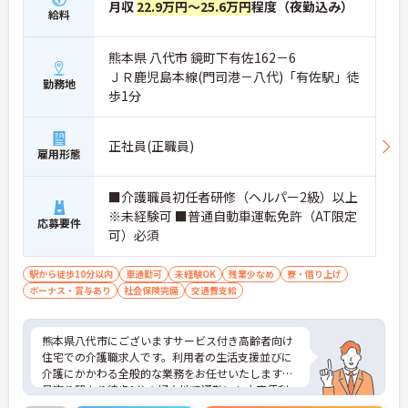
月収
22.9万円～25.6万円
程度（夜勤込み）
給料
熊本県 八代市 鏡町下有佐162－6
ＪＲ鹿児島本線(門司港－八代)「有佐駅」徒
勤務地
歩1分
正社員(正職員)
雇用形態
■介護職員初任者研修（ヘルパー2級）以上
※未経験可 ■普通自動車運転免許（AT限定
応募要件
可）必須
駅から徒歩10分以内
車通勤可
未経験OK
残業少なめ
寮・借り上げ
ボーナス・賞与あり
社会保険完備
交通費支給
熊本県八代市にございますサービス付き高齢者向け
住宅での介護職求人です。利用者の生活支援並びに
介護にかかわる全般的な業務をお任せいたします。
最寄り駅より徒歩1分の好立地で通勤にも大変便利
です。未経験の方もチャレンジOK♪ご興味のある方