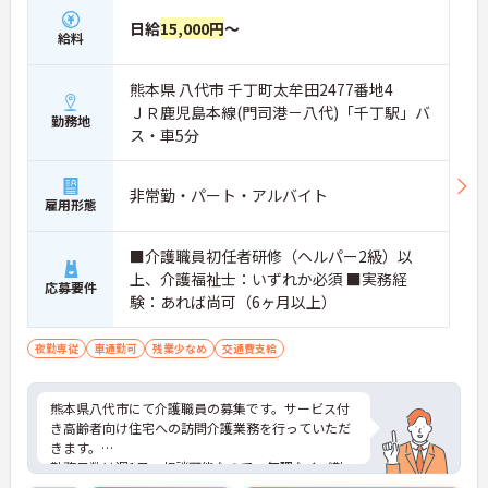
日給
15,000円
～
給料
熊本県 八代市 千丁町太牟田2477番地4
ＪＲ鹿児島本線(門司港－八代)「千丁駅」バ
勤務地
ス・車5分
非常勤・パート・アルバイト
雇用形態
■介護職員初任者研修（ヘルパー2級）以
上、介護福祉士：いずれか必須 ■実務経
応募要件
験：あれば尚可（6ヶ月以上）
夜勤専従
車通勤可
残業少なめ
交通費支給
熊本県八代市にて介護職員の募集です。サービス付
き高齢者向け住宅への訪問介護業務を行っていただ
きます。
勤務日数は週1日～相談可能なので、無理なくご勤
務いただけます。これまでの介護業務経験を活かし