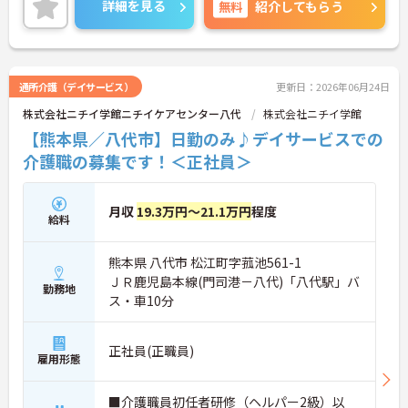
詳細を見る
無料
紹介してもらう
に詳細をご案内しますのでお気軽にご相談くださ
い！
通所介護（デイサービス）
更新日：2026年06月24日
株式会社ニチイ学館ニチイケアセンター八代
株式会社ニチイ学館
【熊本県／八代市】日勤のみ♪デイサービスでの
介護職の募集です！＜正社員＞
月収
19.3万円～21.1万円
程度
給料
熊本県 八代市 松江町字菰池561-1
ＪＲ鹿児島本線(門司港－八代)「八代駅」バ
勤務地
ス・車10分
正社員(正職員)
雇用形態
■介護職員初任者研修（ヘルパー2級）以