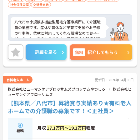
社会保険完備
交通費支給
八代市の小規模多機能型居宅介護事業所にて介護職
員の業務です。産休や育休など子育て支援やお子様
の行事等、柔軟に対応してくれる職場なのでお子様
がいらっしゃる方も働きやすい環境です♪残業が月
平均4時間程度ないので無理なく就業可能◎ご興味
ある方は面接ポイントをお伝えしますので、お気軽
詳細を見る
無料
紹介してもらう
にご連絡ください。
有料老人ホーム
更新日：2026年04月06日
株式会社ヒューマンケアブロッサムズブロッサムやつしろ
株式会社ヒ
ューマンケアブロッサムズ
【熊本県／八代市】昇給賞与実績あり★有料老人
ホームでの介護職の募集です！＜正社員＞
月収
17.1万円～19.1万円
程度
給料