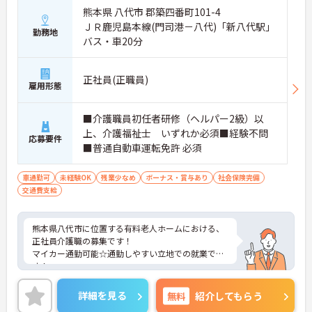
熊本県 八代市 郡築四番町101-4
ＪＲ鹿児島本線(門司港－八代)「新八代駅」
勤務地
バス・車20分
正社員(正職員)
雇用形態
■介護職員初任者研修（ヘルパー2級）以
上、介護福祉士 いずれか必須■経験不問
応募要件
■普通自動車運転免許 必須
車通勤可
未経験OK
残業少なめ
ボーナス・賞与あり
社会保険完備
交通費支給
熊本県八代市に位置する有料老人ホームにおける、
正社員介護職の募集です！
マイカー通勤可能☆通勤しやすい立地での就業で
す！
ご興味ある方には、面接対策ポイントなど、さらに
詳細をお話しいたしますのでお気軽にご相談くださ
詳細を見る
無料
紹介してもらう
い。