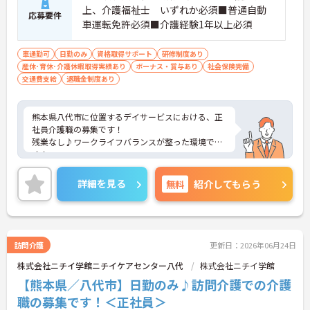
上、介護福祉士 いずれか必須■普通自動
応募要件
車運転免許必須■介護経験1年以上必須
車通勤可
日勤のみ
資格取得サポート
研修制度あり
産休･育休･介護休暇取得実績あり
ボーナス・賞与あり
社会保険完備
交通費支給
退職金制度あり
熊本県八代市に位置するデイサービスにおける、正
社員介護職の募集です！
残業なし♪ワークライフバランスが整った環境で
す！
ご興味ある方には、面接対策ポイントなど、さらに
詳細をお話しいたしますのでお気軽にご相談くださ
詳細を見る
無料
紹介してもらう
い。
訪問介護
更新日：2026年06月24日
株式会社ニチイ学館ニチイケアセンター八代
株式会社ニチイ学館
【熊本県／八代市】日勤のみ♪訪問介護での介護
職の募集です！＜正社員＞