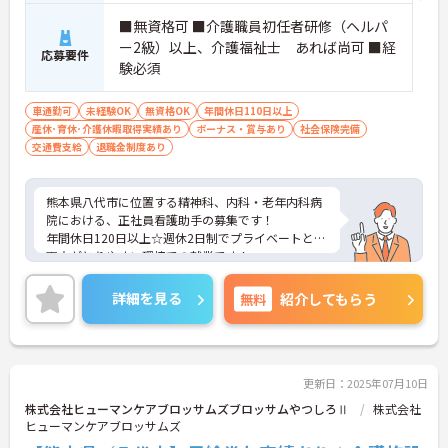
■無資格可 ■介護職員初任者研修（ヘルパ
ー2級）以上、介護福祉士 あれば尚可 ■経
応募要件
験必須
車通勤可
未経験OK
無資格OK
年間休日110日以上
産休･育休･介護休暇取得実績あり
ボーナス・賞与あり
社会保険完備
交通費支給
退職金制度あり
熊本県八代市に位置する精神科、内科・老年内科病
院における、正社員看護助手の募集です！
年間休日120日以上☆週休2日制でプライベートとの
両立がとりやすい環境での就業です！
ご興味ある方には、面接対策ポイントなど、さらに
詳細をお話しいたしますのでお気軽にご相談くださ
詳細を見る
無料
紹介してもらう
い。
更新日：2025年07月10日
株式会社ヒューマンケアブロッサムズブロッサムやつしろⅡ
株式会社
ヒューマンケアブロッサムズ