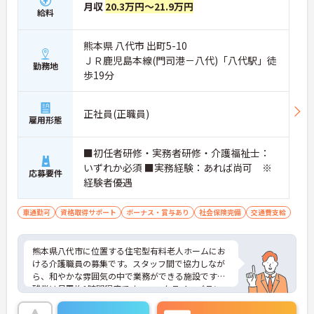
月収
20.3万円～21.9万円
給料
熊本県 八代市 出町5-10
ＪＲ鹿児島本線(門司港－八代)「八代駅」徒
勤務地
歩19分
正社員(正職員)
雇用形態
■初任者研修・実務者研修・介護福祉士：
いずれか必須 ■実務経験：あれば尚可 ※
応募要件
経験者優遇
車通勤可
資格取得サポート
ボーナス・賞与あり
社会保険完備
交通費支給
熊本県八代市に位置する住宅型有料老人ホームにお
ける介護職員の募集です。スタッフ間で協力しなが
ら、和やかな雰囲気の中で業務ができる施設です。
残業は月平均1時間程度です。ワークライフバランス
を保ちながらご勤務いただけます。
ご興味のある方には、面接対策ポイントなど、さら