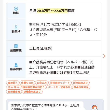
月収
20.8万円～22.6万円
程度
給料
熊本県 八代市 松江町字菰池561-1
ＪＲ鹿児島本線(門司港－八代)「八代駅」バ
勤務地
ス・車10分
正社員(正職員)
雇用形態
■介護職員初任者研修（ヘルパー2級）以
上、介護福祉士 いずれか必須■普通自動
応募要件
車運転免許必須■介護経験1年以上必須
車通勤可
残業少なめ
日勤のみ
資格取得サポート
研修制度あり
産休･育休･介護休暇取得実績あり
ボーナス・賞与あり
社会保険完備
交通費支給
退職金制度あり
熊本県八代市に位置する訪問介護における、正社員
介護職の募集です！