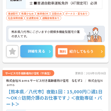
士 ■普通自動車運転免許（AT限定可）必須
車通勤可
残業少なめ
無資格OK
日勤のみ
ボーナス・賞与あり
社会保険完備
交通費支給
退職金制度あり
熊本県八代市にございます小規模多機能型居宅介護
の求人です。
詳細を見る
無料
紹介してもらう
サービス付き高齢者向け住宅（サ高住）
更新日：2026年03月06日
株式会社Ｎａｍｓサービス付き高齢者向け住宅 なむず2
株式会社Ｎ
ａｍｓ
【熊本県／八代市】夜勤1回：15,000円◎週1日
～OK☆訪問介護のお仕事です♪＜夜勤専従・パ
ート＞