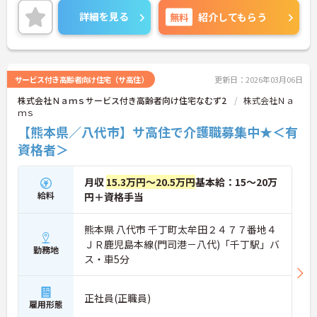
ながらご勤務いただける職場環境です。
詳細を見る
無料
紹介してもらう
ご興味のある方には、面接対策ポイントなど、さら
に詳細をお話しいたしますのでお気軽にご相談くだ
さい！
サービス付き高齢者向け住宅（サ高住）
更新日：2026年03月06日
株式会社Ｎａｍｓサービス付き高齢者向け住宅なむず2
株式会社Ｎａ
ｍｓ
【熊本県／八代市】サ高住で介護職募集中★＜有
資格者＞
月収
15.3万円～20.5万円
基本給：15～20万
給料
円＋資格手当
熊本県 八代市 千丁町太牟田２４７７番地４
ＪＲ鹿児島本線(門司港－八代)「千丁駅」バ
勤務地
ス・車5分
正社員(正職員)
雇用形態