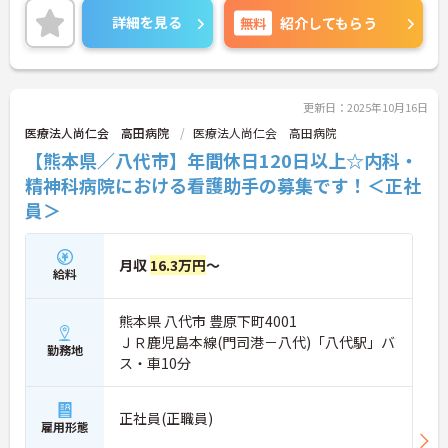
には、面接対策ポイントなど、さらに詳細をお話し
詳細を見る
無料
紹介してもらう
いたしますのでお気軽にご相談ください！
更新日：2025年10月16日
医療法人尚仁会 高田病院
医療法人尚仁会 高田病院
【熊本県／八代市】年間休日120日以上☆内科・
精神科病院における看護助手の募集です！＜正社
員＞
月収
16.3万円
～
給料
熊本県 八代市 豊原下町4001
ＪＲ鹿児島本線(門司港－八代)「八代駅」バ
勤務地
ス・車10分
正社員(正職員)
雇用形態