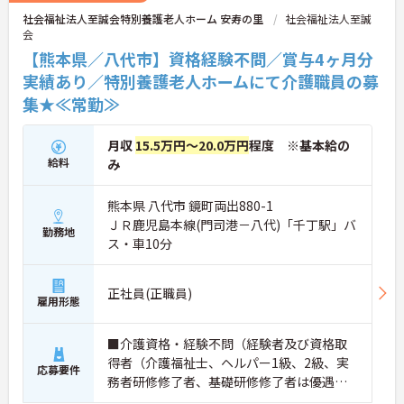
社会福祉法人至誠会特別養護老人ホーム 安寿の里
社会福祉法人至誠
会
【熊本県／八代市】資格経験不問／賞与4ヶ月分
実績あり／特別養護老人ホームにて介護職員の募
集★≪常勤≫
月収
15.5万円～20.0万円
程度 ※基本給の
給料
み
熊本県 八代市 鏡町両出880-1
ＪＲ鹿児島本線(門司港－八代)「千丁駅」バ
勤務地
ス・車10分
正社員(正職員)
雇用形態
■介護資格・経験不問（経験者及び資格取
得者（介護福祉士、ヘルパー1級、2級、実
応募要件
務者研修修了者、基礎研修修了者は優遇）
■普通自動車運転免許（AT限定可／あれば