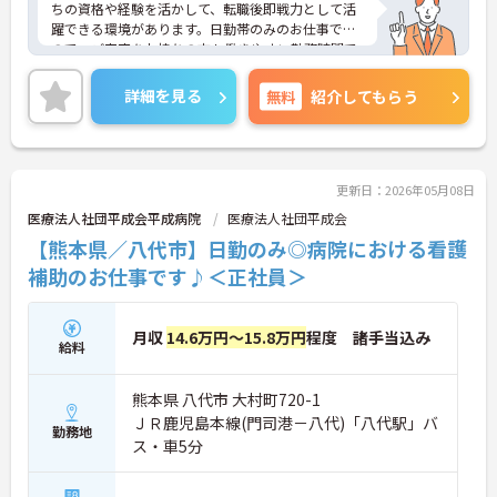
ちの資格や経験を活かして、転職後即戦力として活
躍できる環境があります。日勤帯のみのお仕事です
ので、ご家庭をお持ちの方も働きやすい勤務時間で
オススメです！ご興味をお持ちの方はお気軽にお問
い合わせください。
詳細を見る
無料
紹介してもらう
更新日：2026年05月08日
医療法人社団平成会平成病院
医療法人社団平成会
【熊本県／八代市】日勤のみ◎病院における看護
補助のお仕事です♪＜正社員＞
月収
14.6万円～15.8万円
程度 諸手当込み
給料
熊本県 八代市 大村町720-1
ＪＲ鹿児島本線(門司港－八代)「八代駅」バ
勤務地
ス・車5分