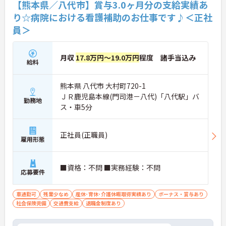
【熊本県／八代市】賞与3.0ヶ月分の支給実績あ
り☆病院における看護補助のお仕事です♪＜正社
員＞
月収
17.8万円～19.0万円
程度 諸手当込み
給料
熊本県 八代市 大村町720-1
ＪＲ鹿児島本線(門司港－八代)「八代駅」バ
勤務地
ス・車5分
正社員(正職員)
雇用形態
■資格：不問 ■実務経験：不問
応募要件
車通勤可
残業少なめ
産休･育休･介護休暇取得実績あり
ボーナス・賞与あり
社会保険完備
交通費支給
退職金制度あり