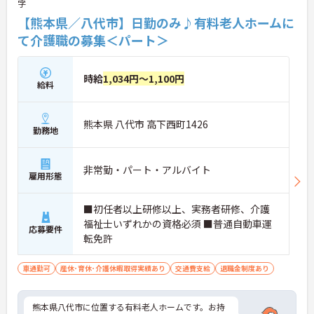
字
【熊本県／八代市】日勤のみ♪有料老人ホームに
て介護職の募集＜パート＞
時給
1,034円～1,100円
給料
熊本県 八代市 高下西町1426
勤務地
非常勤・パート・アルバイト
雇用形態
■初任者以上研修以上、実務者研修、介護
福祉士いずれかの資格必須 ■普通自動車運
応募要件
転免許
車通勤可
産休･育休･介護休暇取得実績あり
交通費支給
退職金制度あり
熊本県八代市に位置する有料老人ホームです。お持