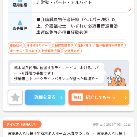
非常勤・パート・アルバイト
雇用形態
■介護職員初任者研修（ヘルパー2級）以
上、介護福祉士 いずれか必須■普通自動
応募要件
車運転免許必須■経験必須
車通勤可
資格取得サポート
研修制度あり
産休･育休･介護休暇取得実績あり
ボーナス・賞与あり
社会保険完備
交通費支給
熊本県八代市に位置するデイサービスにおける、パ
ート介護職の募集です！
残業無し♪ワークライフバランスが整った環境で
す！
ご興味ある方には、面接対策ポイントなど、さらに
詳細をお話しいたしますのでお気軽にご相談くださ
詳細を見る
無料
紹介してもらう
い。
デイケア（通所リハ）
更新日：2026年05月11日
医療法人八代桜十字有料老人ホーム 木春やつしろ
医療法人八代桜十