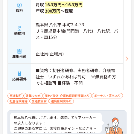
月収
16.3万円～16.3万円
給料
年収
280万円
～程度
熊本県 八代市 本町2-4-33
ＪＲ鹿児島本線(門司港－八代)「八代駅」バ
勤務地
ス・車15分
正社員(正職員)
雇用形態
■資格：初任者研修、実務者研修、介護福
祉士 いずれかあれば尚可 ※無資格の方
応募要件
でも相談可 ■経験：不問
車通勤可
残業少なめ
産休･育休･介護休暇取得実績あり
ボーナス・賞与あり
社会保険完備
交通費支給
退職金制度あり
熊本県八代市にございます、病院にてケアワーカー
の求人になります！
ご興味のある方には、面接対策ポイントなどさらに
詳細をお話いたしますので、お気軽にご相談くださ