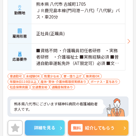
熊本県 八代市 古城町1705
ＪＲ鹿児島本線(門司港－八代)「八代駅」バ
勤務地
ス・車20分
正社員(正職員)
雇用形態
■資格不問 ・介護職員初任者研修 ・実務
者研修 ・介護福祉士 ■実務経験必須 ■普
応募要件
通自動車運転免許（AT限定可）必須 ■文字
入力ができる程度のPCスキル（電子カルテ
を使用しているため）
車通勤可
未経験OK
残業少なめ
寮・借り上げ
無資格OK
年間休日110日以上
産休･育休･介護休暇取得実績あり
ボーナス・賞与あり
社会保険完備
交通費支給
退職金制度あり
熊本県八代市にございます精神科病院の看護補助者
求人です。
詳細を見る
無料
紹介してもらう