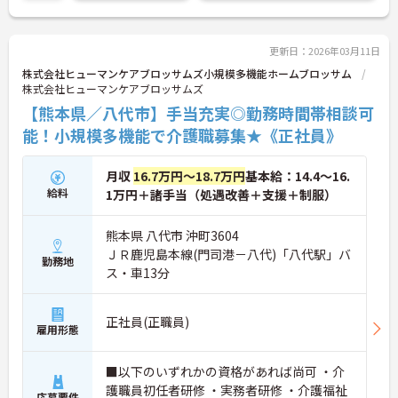
更新日：2026年03月11日
株式会社ヒューマンケアブロッサムズ小規模多機能ホームブロッサム
株式会社ヒューマンケアブロッサムズ
【熊本県／八代市】手当充実◎勤務時間帯相談可
能！小規模多機能で介護職募集★《正社員》
月収
16.7万円～18.7万円
基本給：14.4～16.
給料
1万円＋諸手当（処遇改善＋支援＋制服）
熊本県 八代市 沖町3604
ＪＲ鹿児島本線(門司港－八代)「八代駅」バ
勤務地
ス・車13分
正社員(正職員)
雇用形態
■以下のいずれかの資格があれば尚可 ・介
護職員初任者研修 ・実務者研修 ・介護福祉
応募要件