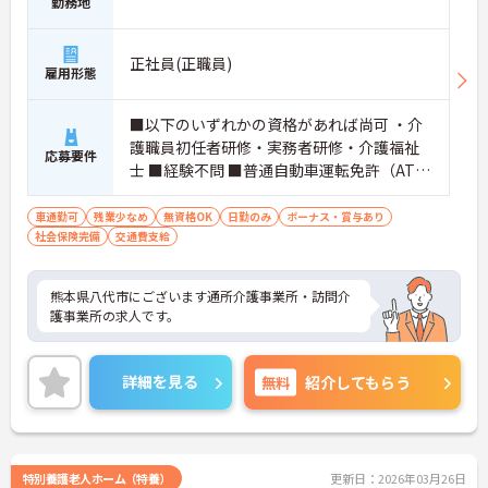
勤務地
正社員(正職員)
雇用形態
■以下のいずれかの資格があれば尚可 ・介
護職員初任者研修・実務者研修・介護福祉
応募要件
士 ■経験不問 ■普通自動車運転免許（AT限
定可）必須
車通勤可
残業少なめ
無資格OK
日勤のみ
ボーナス・賞与あり
社会保険完備
交通費支給
熊本県八代市にございます通所介護事業所・訪問介
護事業所の求人です。
詳細を見る
無料
紹介してもらう
特別養護老人ホーム（特養）
更新日：2026年03月26日