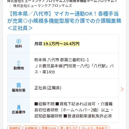
株式会社ヒューマンケアブロッサムズ小規模多機能ホームブロッサムⅡ
株式会社ヒューマンケアブロッサムズ
【熊本県／八代市】マイカー通勤OK！各種手当
が充実◎小規模多機能型居宅介護での介護職業務
＜正社員＞
月収
19.1万円～20.4万円
給料
熊本県 八代市 郡築三番町81-1
ＪＲ鹿児島本線(門司港－八代)「八代駅」バ
勤務地
ス・車14分
正社員(正職員)
雇用形態
■経験不問 ■資格下記あれば尚可 ・介護職
員初任者研修（ホームヘルパー2級）以上 ・
応募要件
認知症基礎研修 ■普通自動車運転免許必須
車通勤可
未経験OK
残業少なめ
寮・借り上げ
ボーナス・賞与あり