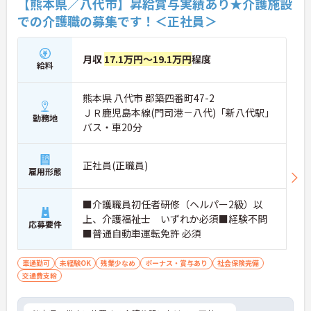
【熊本県／八代市】昇給賞与実績あり★介護施設
での介護職の募集です！＜正社員＞
月収
17.1万円～19.1万円
程度
給料
熊本県 八代市 郡築四番町47-2
ＪＲ鹿児島本線(門司港－八代)「新八代駅」
勤務地
バス・車20分
正社員(正職員)
雇用形態
■介護職員初任者研修（ヘルパー2級）以
上、介護福祉士 いずれか必須■経験不問
応募要件
■普通自動車運転免許 必須
車通勤可
未経験OK
残業少なめ
ボーナス・賞与あり
社会保険完備
交通費支給