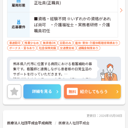
正社員(正職員)
雇用形態
■資格・経験不問 ※いずれかの資格があれ
ば尚可 ・介護福祉士・実務者研修・介護
応募要件
職員初任
車通勤可
残業少なめ
無資格OK
日勤のみ
産休･育休･介護休暇取得実績あり
ボーナス・賞与あり
社会保険完備
交通費支給
退職金制度あり
熊本県八代市に位置する病院における看護補助の募
集です。看護師と連携しながら患者様の日常生活の
サポートを行っていただきます。
残業が少なめなので、ワークライフバランスを保ち
ながらご勤務いただけます。また、昇給・賞与制度
があり、頑張りが目に見える形で評価されるので、
詳細を見る
無料
紹介してもらう
モチベーションアップにつながります。
ご興味のある方には、面接対策ポイントなど、さら
に詳細をお話しいたしますのでお気軽にご相談くだ
さい！
更新日：2026年05月08日
医療法人社団平成会平成病院
医療法人社団平成会