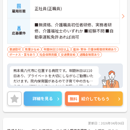
正社員(正職員)
雇用形態
■無資格、介護職員初任者研修、実務者研
修、介護福祉士のいずれか ■経験不問 ■自
応募要件
動車運転免許あれば尚可
車通勤可
残業少なめ
年間休日110日以上
産休･育休･介護休暇取得実績あり
ボーナス・賞与あり
社会保険完備
交通費支給
退職金制度あり
熊本県八代市に位置する病院です。年間休日は110
日あり、プライベートを大切にしながらご勤務いた
だけます。院内保育園があるので子育て中の方も安
心です。ご興味をお持ちの方はお気軽にお問い合わ
せください。
詳細を見る
無料
紹介してもらう
更新日：2026年04月06日