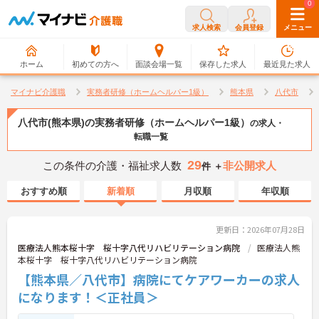
0
0
求人検索
会員登録
メニュー
ホーム
初めての方へ
面談会場一覧
保存した求人
最近見た求人
マイナビ介護職
実務者研修（ホームヘルパー1級）
熊本県
八代市
八代市(熊本県)の実務者研修（ホームヘルパー1級）
の求人・
転職一覧
29
この条件の介護・福祉求人数
非公開求人
件 ＋
おすすめ順
新着順
月収順
年収順
更新日：2026年07月28日
医療法人熊本桜十字 桜十字八代リハビリテーション病院
医療法人熊
本桜十字 桜十字八代リハビリテーション病院
【熊本県／八代市】病院にてケアワーカーの求人
になります！＜正社員＞