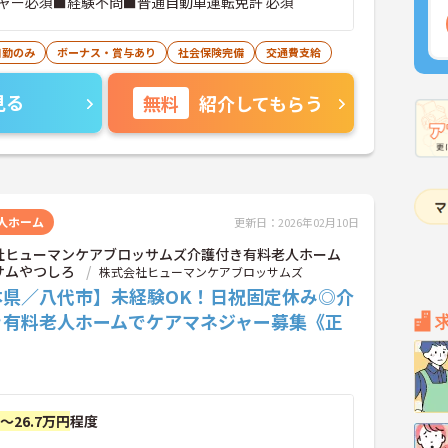
ャー必須■経験不問■普通自動車運転免許 必須
日勤のみ
ボーナス・賞与あり
社会保険完備
交通費支給
見る
無料
紹介してもらう
人ホーム
更新日：2026年02月10日
社ヒューマンケアブロッサムズ介護付き有料老人ホーム
サムやつしろ
株式会社ヒューマンケアブロッサムズ
本県／八代市】未経験OK！日祝固定休み◎介
き有料老人ホームでケアマネジャー募集《正
》
円～26.7万円
程度