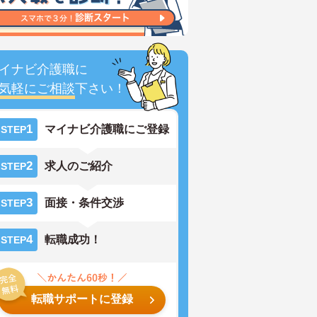
イナビ介護職に
気軽にご相談
下さい！
1
マイナビ介護職にご登録
STEP
2
求人のご紹介
STEP
3
面接・条件交渉
STEP
4
転職成功！
STEP
転職サポートに登録