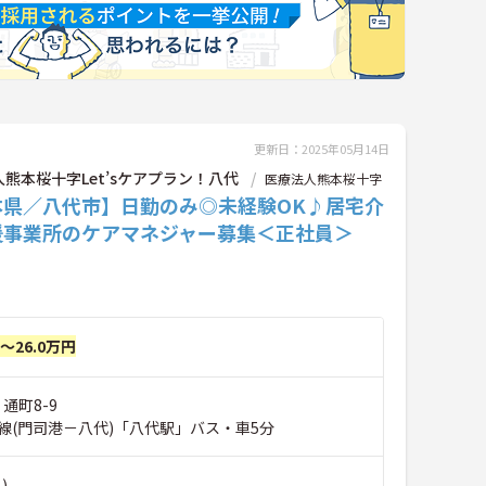
更新日：2025年05月14日
熊本桜十字Let’sケアプラン！八代
医療法人熊本桜十字
本県／八代市】日勤のみ◎未経験OK♪居宅介
援事業所のケアマネジャー募集＜正社員＞
円～26.0万円
通町8-9
線(門司港－八代)「八代駅」バス・車5分
)