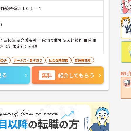
市 郡築四番町１０１－４
)
門員必須 ※介護福祉士あれば尚可 ※未経験可 ■普通
許（AT限定可）必須
勤のみ
ボーナス・賞与あり
社会保険完備
交通費支給
見る
無料
紹介してもらう