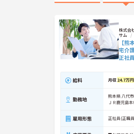
株式会
サム
【熊
宅介
正社
給料
月収
24.7万
熊本県 八代市 
勤務地
ＪＲ鹿児島本
雇用形態
正社員(正職員