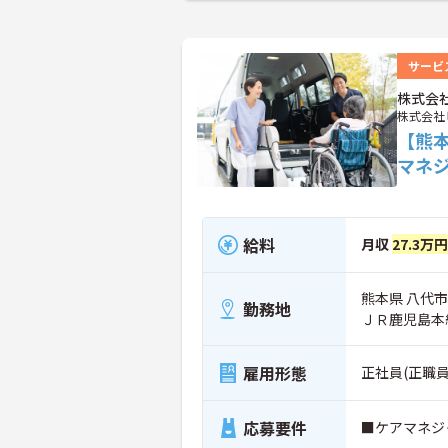
サービ
株式会
株式会社
【熊
マネ
給料
月収
27.3万
熊本県 八代市
勤務地
ＪＲ鹿児島本
雇用形態
正社員(正職員
応募要件
■ケアマネジ