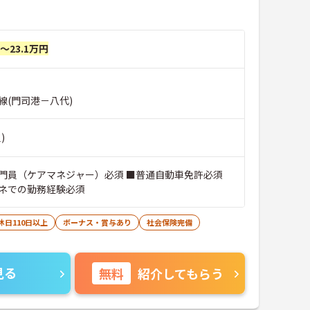
円～23.1万円
線(門司港－八代)
)
門員（ケアマネジャー）必須 ■普通自動車免許必須
ネでの勤務経験必須
休日110日以上
ボーナス・賞与あり
社会保険完備
見る
無料
紹介してもらう