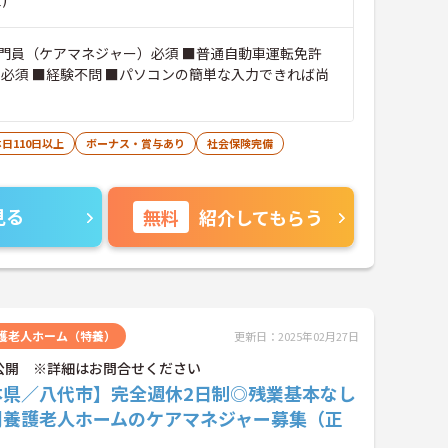
門員（ケアマネジャー）必須 ■普通自動車運転免許
）必須 ■経験不問 ■パソコンの簡単な入力できれば尚
日110日以上
ボーナス・賞与あり
社会保険完備
見る
無料
紹介してもらう
護老人ホーム（特養）
更新日：2025年02月27日
公開 ※詳細はお問合せください
本県／八代市】完全週休2日制◎残業基本なし
別養護老人ホームのケアマネジャー募集（正
）