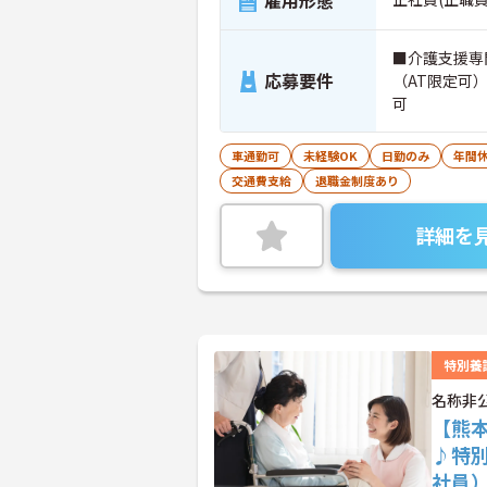
雇用形態
■介護支援専
応募要件
（AT限定可
可
車通勤可
未経験OK
日勤のみ
年間休
交通費支給
退職金制度あり
詳細を
特別養
名称非
【熊
♪特
社員