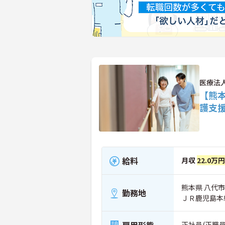
医療法人
【熊
護支
給料
月収
22.0万
熊本県 八代市 
勤務地
ＪＲ鹿児島本
正社員(正職員