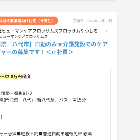
ス付き高齢者向け住宅（サ高住）
更新日：2024年12月13日
社ヒューマンケアブロッサムズブロッサムやつしろⅢ
ヒューマンケアブロッサムズ
本県／八代市】日勤のみ★介護施設でのケア
ジャーの募集です！＜正社員＞
円～32.8万円
程度
 郡築三番町81-2
線(門司港－八代)「新八代駅」バス・車15分
)
ャー必須■経験不問■普通自動車運転免許 必須