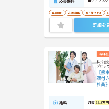
応募要件
■ケアマネジ
車通勤可
未経験OK
寮・借り上げ
詳細を
有料老
株式会
ブロッ
【熊
護付
社員
給料
月収
22.2万