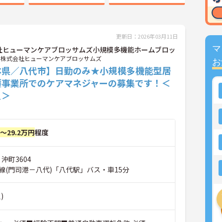
更新日：2026年03月11日
マ
社ヒューマンケアブロッサムズ小規模多機能ホームブロッ
株式会社ヒューマンケアブロッサムズ
お
本県／八代市】日勤のみ★小規模多機能型居
護事業所でのケアマネジャーの募集です！＜
員＞
円～29.2万円
程度
沖町3604
線(門司港－八代)「八代駅」バス・車15分
)