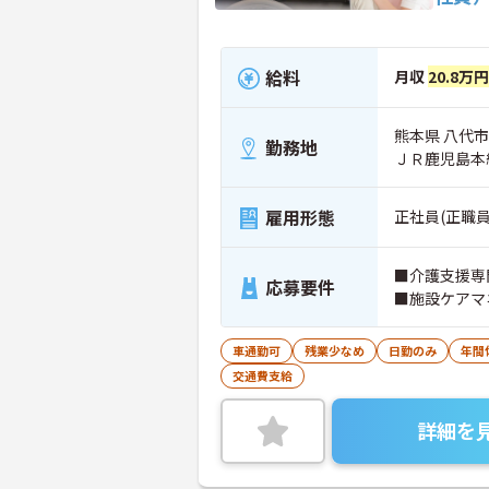
給料
月収
20.8万
熊本県 八代市
勤務地
ＪＲ鹿児島本
雇用形態
正社員(正職員
■介護支援専
応募要件
■施設ケアマ
車通勤可
残業少なめ
日勤のみ
年間
交通費支給
詳細を