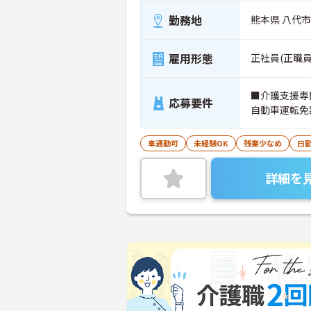
勤務地
熊本県 八代
雇用形態
正社員(正職員
■介護支援専
応募要件
自動車運転免
車通勤可
未経験OK
残業少なめ
日
詳細を