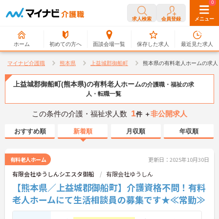
0
0
求人検索
会員登録
メニュー
ホーム
初めての方へ
面談会場一覧
保存した求人
最近見た求人
マイナビ介護職
熊本県
上益城郡御船町
熊本県の有料老人ホームの求人
上益城郡御船町(熊本県)の有料老人ホーム
の介護職・福祉の求
人・転職一覧
1
この条件の介護・福祉求人数
非公開求人
件 ＋
おすすめ順
新着順
月収順
年収順
有料老人ホーム
更新日：2025年10月30日
有限会社ゆうしんシエスタ御船
有限会社ゆうしん
【熊本県／上益城郡御船町】介護資格不問！有料
老人ホームにて生活相談員の募集です★≪常勤≫