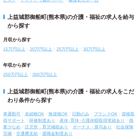
上益城郡御船町(熊本県)の介護・福祉の求人を給与
から探す
月収から探す
15万円以上
20万円以上
25万円以上
30万円以上
年収から探す
250万円以上
300万円以上
上益城郡御船町(熊本県)の介護・福祉の求人をこだ
わり条件から探す
車通勤可
未経験OK
無資格OK
日勤のみ
ブランクOK
資格取
得サポート
研修制度あり
産休･育休･介護休暇取得実績あり
残
業少なめ
託児所・育児補助あり
ボーナス・賞与あり
社会保険
完備
交通費支給
退職金制度あり