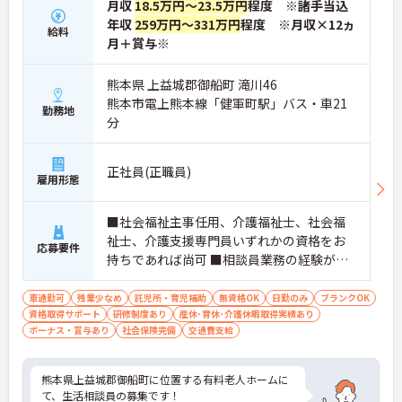
月収
18.5万円～23.5万円
程度 ※諸手当込
年収
259万円～331万円
程度 ※月収×12ヵ
給料
月＋賞与※
熊本県 上益城郡御船町 滝川46
熊本市電上熊本線「健軍町駅」バス・車21
勤務地
分
正社員(正職員)
雇用形態
■社会福祉主事任用、介護福祉士、社会福
祉士、介護支援専門員いずれかの資格をお
応募要件
持ちであれば尚可 ■相談員業務の経験があ
れば尚可
車通勤可
残業少なめ
託児所・育児補助
無資格OK
日勤のみ
ブランクOK
資格取得サポート
研修制度あり
産休･育休･介護休暇取得実績あり
ボーナス・賞与あり
社会保険完備
交通費支給
熊本県上益城郡御船町に位置する有料老人ホームに
て、生活相談員の募集です！