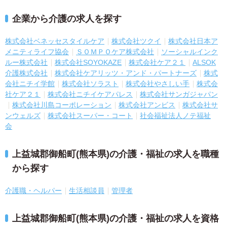
企業から介護の求人を探す
株式会社ベネッセスタイルケア
株式会社ツクイ
株式会社日本ア
メニティライフ協会
ＳＯＭＰＯケア株式会社
ソーシャルインク
ルー株式会社
株式会社SOYOKAZE
株式会社ケア２１
ALSOK
介護株式会社
株式会社ケアリッツ・アンド・パートナーズ
株式
会社ニチイ学館
株式会社ソラスト
株式会社やさしい手
株式会
社ケア２１
株式会社ニチイケアパレス
株式会社サンガジャパン
株式会社川島コーポレーション
株式会社アンビス
株式会社サ
ンウェルズ
株式会社スーパー・コート
社会福祉法人ノテ福祉
会
上益城郡御船町(熊本県)の介護・福祉の求人を職種
から探す
介護職・ヘルパー
生活相談員
管理者
上益城郡御船町(熊本県)の介護・福祉の求人を資格