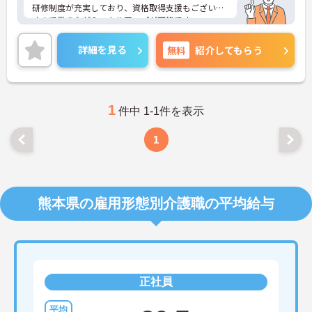
研修制度が充実しており、資格取得支援もございま
すので働きながらスキルアップが可能です。
託児所（保育園）もございますので、子育て中の方
も仕事との両立が可能です！
詳細を見る
無料
紹介してもらう
ご興味ある方には、面接対策ポイントなど、さらに
詳細をお話しいたしますのでお気軽にご相談くださ
い！
1
件中 1-1件を表示
1
熊本県の雇用形態別介護職の平均給与
正社員