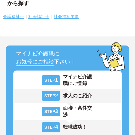
から探す
介護福祉士
社会福祉士
社会福祉主事
マイナビ介護職に
お気軽にご相談
下さい！
マイナビ介護
1
STEP
職にご登録
2
求人のご紹介
STEP
面接・条件交
3
STEP
渉
4
転職成功！
STEP