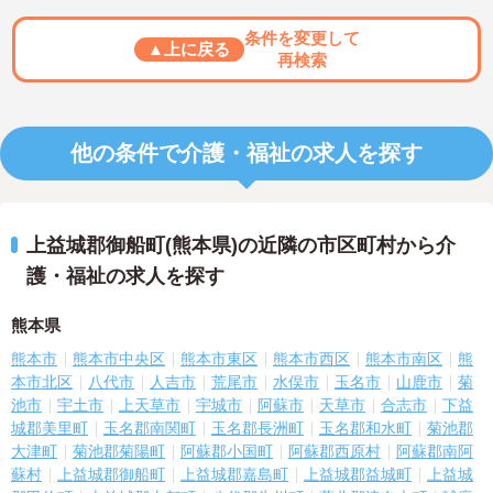
条件を変更して
▲上に戻る
再検索
他の条件で介護・福祉の求人を探す
上益城郡御船町(熊本県)の近隣の市区町村から介
護・福祉の求人を探す
熊本県
熊本市
熊本市中央区
熊本市東区
熊本市西区
熊本市南区
熊
本市北区
八代市
人吉市
荒尾市
水俣市
玉名市
山鹿市
菊
池市
宇土市
上天草市
宇城市
阿蘇市
天草市
合志市
下益
城郡美里町
玉名郡南関町
玉名郡長洲町
玉名郡和水町
菊池郡
大津町
菊池郡菊陽町
阿蘇郡小国町
阿蘇郡西原村
阿蘇郡南阿
蘇村
上益城郡御船町
上益城郡嘉島町
上益城郡益城町
上益城