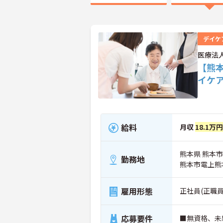
デイケ
医療法
【熊
イケ
給料
月収
18.1万
熊本県 熊本市中
勤務地
熊本市電上熊
雇用形態
正社員(正職員
応募要件
■無資格、未