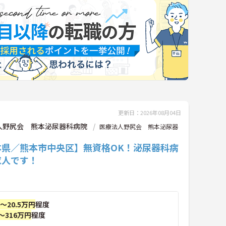
更新日：2026年08月04日
人野尻会 熊本泌尿器科病院
医療法人野尻会 熊本泌尿器
本県／熊本市中央区】無資格OK！泌尿器科病
求人です！
円～20.5万円
程度
～316万円
程度