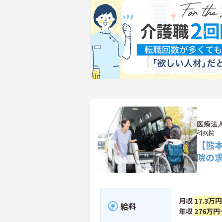
医療法
科病院
【熊
院の
月収
17.3万
給料
年収
276万円