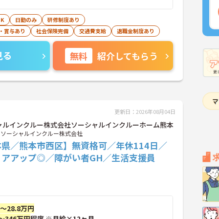
K
日勤のみ
研修制度あり
・賞与あり
社会保険完備
交通費支給
退職金制度あり
見る
無料
紹介してもらう
更新日：2026年08月04日
ャルインクルー株式会社ソーシャルインクルーホーム熊本
ソーシャルインクルー株式会社
本県／熊本市西区】無資格可／年休114日／
リアアップ◎／障がい者GH／生活支援員
円～28.8万円
～346万円
程度 ※月給×12ヶ月