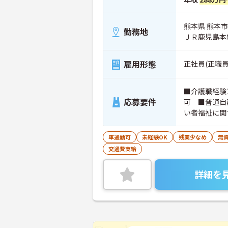
熊本県 熊本市西
勤務地
ＪＲ鹿児島本
雇用形態
正社員(正職員
■介護職経験
応募要件
可 ■普通自
い者福祉に関
車通勤可
未経験OK
残業少なめ
無資
交通費支給
詳細を