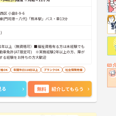
区 小島8-9-6
線(門司港－八代)「熊本駅」バス・車13分
)
1年以上（無資格可）■福祉資格有る方は未経験でも
動車免許(AT限定可) ※実務経験2年以上の方、障が
する経験をお持ちの方大歓迎
格OK
年間休日110日以上
ブランクOK
社会保険完備
見る
無料
紹介してもらう