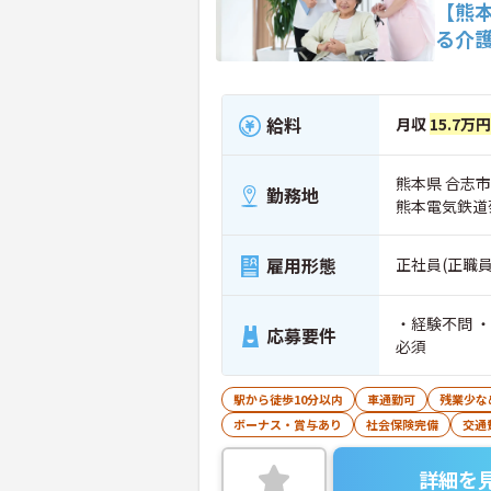
【熊
る介
給料
月収
15.7万
熊本県 合志市 
勤務地
熊本電気鉄道
雇用形態
正社員(正職員
・経験不問 
応募要件
必須
駅から徒歩10分以内
車通勤可
残業少な
ボーナス・賞与あり
社会保険完備
交通
詳細を