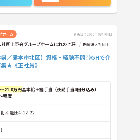
プホーム
更新日：2026年08月04日
人社団上野会グループホームにれのき荘
医療法人社団上
本県／熊本市北区】資格・経験不問◎GHで介
募集★《正社員》
円～21.0万円
基本給＋諸手当（夜勤手当4回分込み）
～程度
区 龍田4-12-22
)