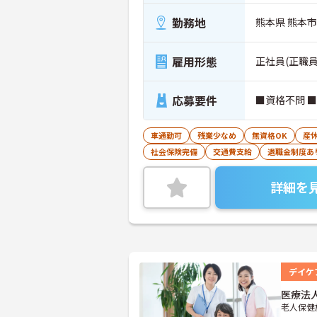
勤務地
熊本県 熊本市
雇用形態
正社員(正職員
応募要件
■資格不問 
車通勤可
残業少なめ
無資格OK
産
社会保険完備
交通費支給
退職金制度あ
詳細を
デイケ
医療法
老人保健