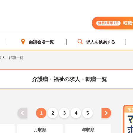
転職
無料!簡単1分
面談会場一覧
求人を検索する
求人・転職一覧
介護職・福祉の求人・転職一覧
1
2
3
4
5
月収順
年収順