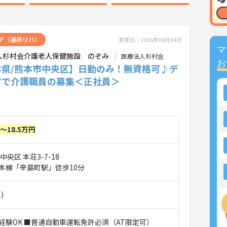
ア（通所リハ）
更新日：2026年08月04日
マ
人杉村会介護老人保健施設 のぞみ
医療法人杉村会
お
本県/熊本市中央区】日勤のみ！無資格可♪デ
アで介護職員の募集＜正社員＞
円～18.5万円
央区 本荘3-7-18
本線「辛島町駅」徒歩10分
)
経験OK ■普通自動車運転免許必須（AT限定可）