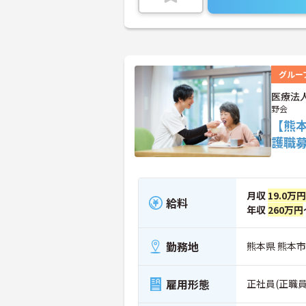
グルー
医療法
野会
【熊
護職
月収
19.0万
給料
年収
260万円
勤務地
熊本県 熊本市北
雇用形態
正社員(正職員