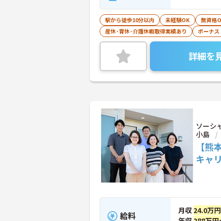
駅から徒歩10分以内
未経験OK
無資格O
産休･育休･介護休暇取得実績あり
ボーナス
詳細を
ソーシ
小島
【熊
キャ
月収
24.0万
給料
年収
288万円