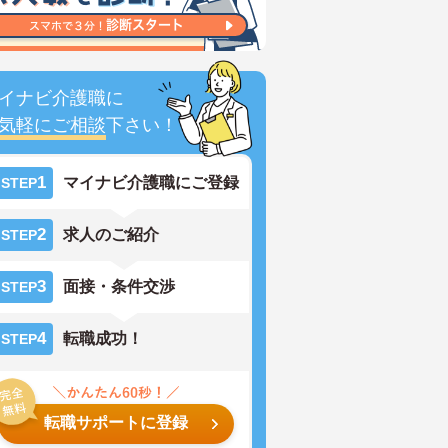
イナビ介護職に
気軽にご相談
下さい！
1
マイナビ介護職にご登録
STEP
2
求人のご紹介
STEP
3
面接・条件交渉
STEP
4
転職成功！
STEP
転職サポートに登録