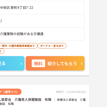
中央区 新町4丁目7-22
)
■介護業務の経験がある方優遇
休･育休･介護休暇取得実績あり
ボーナス・賞与あり
り
見る
無料
紹介してもらう
ア（通所リハ）
更新日：2026年08月04日
人慈愛会 介護老人保健施設 有隣
医療法人慈愛会 介護
施設 有隣