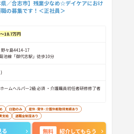
本県／合志市】残業少なめ☆デイケアにおけ
護職の募集です！＜正社員＞
円～18.7万円
野々島4414-17
菊池線「御代志駅」徒歩10分
)
・ホームヘルパー2級 必須 ・介護職員初任者研修修了者
め
日勤のみ
産休･育休･介護休暇取得実績あり
費支給
退職金制度あり
見る
無料
紹介してもらう