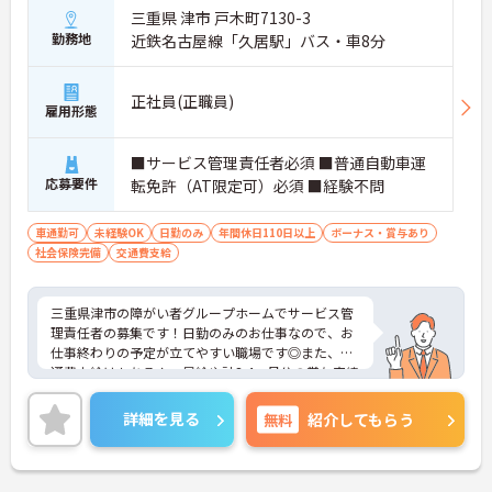
三重県 津市 戸木町7130-3
勤務地
近鉄名古屋線「久居駅」バス・車8分
正社員(正職員)
雇用形態
■サービス管理責任者必須 ■普通自動車運
応募要件
転免許（AT限定可）必須 ■経験不問
車通勤可
未経験OK
日勤のみ
年間休日110日以上
ボーナス・賞与あり
社会保険完備
交通費支給
三重県津市の障がい者グループホームでサービス管
理責任者の募集です！日勤のみのお仕事なので、お
仕事終わりの予定が立てやすい職場です◎また、交
通費支給はもちろん、昇給や計3.4ヵ月分の賞与実績
ありで待遇面もばっちり！あなたの頑張りがしっか
り評価される職場です♪ご興味のある方は面接ポイ
詳細を見る
無料
紹介してもらう
ントをお伝えしますので、お気軽にご連絡くださ
い！