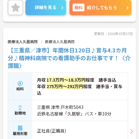
詳細を見る
無料
紹介してもらう
更新日：2026年07月27日
医療法人久居病院
医療法人久居病院
【三重県／津市】年間休日120日♪賞与4.3カ月
分♪精神科病院での看護助手のお仕事です！〈介
護職〉
月収
17.3万円～18.3万円
程度 諸手当込
年収
275万円～292万円
程度 諸手当・賞与
給料
込
三重県 津市 戸木町5043
勤務地
近鉄名古屋線「久居駅」バス・車10分
正社員(正職員)
雇用形態