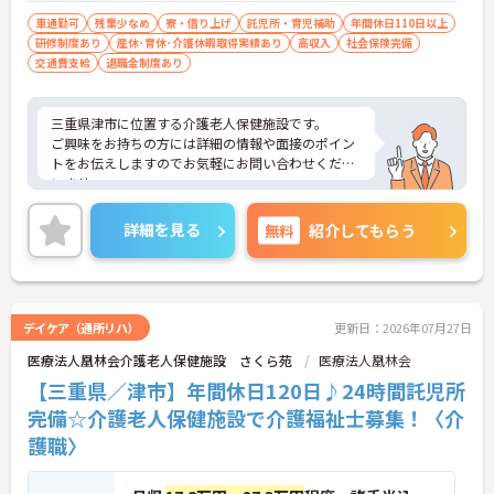
車通勤可
残業少なめ
寮・借り上げ
託児所・育児補助
年間休日110日以上
研修制度あり
産休･育休･介護休暇取得実績あり
高収入
社会保険完備
交通費支給
退職金制度あり
三重県津市に位置する介護老人保健施設です。
ご興味をお持ちの方には詳細の情報や面接のポイン
トをお伝えしますのでお気軽にお問い合わせくださ
いませ。
詳細を見る
無料
紹介してもらう
デイケア（通所リハ）
更新日：2026年07月27日
医療法人凰林会介護老人保健施設 さくら苑
医療法人凰林会
【三重県／津市】年間休日120日♪24時間託児所
完備☆介護老人保健施設で介護福祉士募集！〈介
護職〉