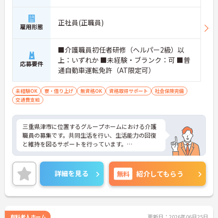
正社員(正職員)
雇用形態
■介護職員初任者研修（ヘルパー2級）以
上：いずれか ■未経験・ブランク：可 ■普
応募要件
通自動車運転免許（AT限定可）
未経験OK
寮・借り上げ
無資格OK
資格取得サポート
社会保険完備
交通費支給
三重県津市に位置するグループホームにおける介護
職員の募集です。共同生活を行い、生活能力の回復
と維持を図るサポートを行っています。
残業は月平均3時間程度なのでワークライフバラン
スを保ちながらご勤務いただけます。お休みは4週7
詳細を見る
無料
紹介してもらう
休制としっかり確保できるので、メリハリのある働
き方ができます。
ご興味のある方には、面接対策ポイントなど、さら
に詳細をお話しいたしますのでお気軽にご相談くだ
有料老人ホーム
更新日：2026年06月25日