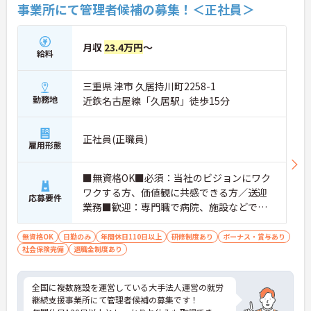
事業所にて管理者候補の募集！＜正社員＞
月収
23.4万円
～
給料
三重県 津市 久居持川町2258-1
勤務地
近鉄名古屋線「久居駅」徒歩15分
正社員(正職員)
雇用形態
■無資格OK■必須：当社のビジョンにワク
ワクする方、価値観に共感できる方／送迎
応募要件
業務■歓迎：専門職で病院、施設などでの
リーダー経験・マネジメント経験あり／責
任感がありレジリエンスが高い方
無資格OK
日勤のみ
年間休日110日以上
研修制度あり
ボーナス・賞与あり
社会保険完備
退職金制度あり
全国に複数施設を運営している大手法人運営の就労
継続支援事業所にて管理者候補の募集です！