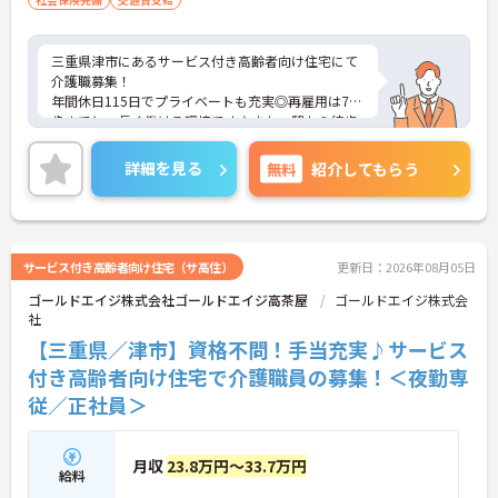
三重県津市にあるサービス付き高齢者向け住宅にて
介護職募集！
年間休日115日でプライベートも充実◎再雇用は70
歳までと、長く働ける環境です♪また、駅から徒歩
5分の好立地に加え、車通勤も可能で通勤ラクラク
です☆ご興味のある方には、面接対策ポイントな
詳細を見る
無料
紹介してもらう
ど、さらに詳細をご案内しますのでお気軽にご相談
ください！
サービス付き高齢者向け住宅（サ高住）
更新日：2026年08月05日
ゴールドエイジ株式会社ゴールドエイジ高茶屋
ゴールドエイジ株式会
社
【三重県／津市】資格不問！手当充実♪サービス
付き高齢者向け住宅で介護職員の募集！＜夜勤専
従／正社員＞
月収
23.8万円～33.7万円
給料