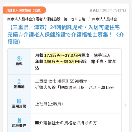
介護老人保健施設（老健）
更新日：2026年07月27日
医療法人凰林会介護老人保健施設 第二さくら苑
医療法人凰林会
【三重県／津市】24時間託児所・入居可能住宅
完備☆介護老人保健施設で介護福祉士募集！〈介
護職〉
月収
17.8万円～27.3万円
程度 諸手当込
年収
256万円～390万円
程度 諸手当・賞与
給料
込
三重県 津市 榊原町5599番地
勤務地
近鉄大阪線「榊原温泉口駅」バス・車15分
正社員(正職員)
雇用形態
■介護福祉士の資格をお持ちの方
応募要件