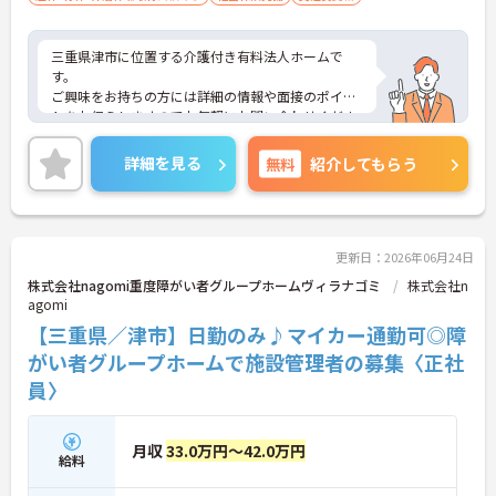
三重県津市に位置する介護付き有料法人ホームで
す。
ご興味をお持ちの方には詳細の情報や面接のポイン
トをお伝えしますのでお気軽にお問い合わせくださ
いませ。
詳細を見る
無料
紹介してもらう
更新日：2026年06月24日
株式会社nagomi重度障がい者グループホームヴィラナゴミ
株式会社n
agomi
【三重県／津市】日勤のみ♪マイカー通勤可◎障
がい者グループホームで施設管理者の募集〈正社
員〉
月収
33.0万円～42.0万円
給料