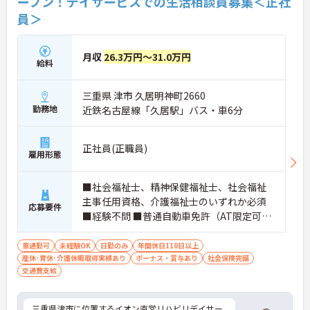
ープン！デイサービスでの生活相談員募集＜正社
員＞
月収
26.3万円～31.0万円
給料
三重県 津市 久居明神町2660
勤務地
近鉄名古屋線「久居駅」バス・車6分
正社員(正職員)
雇用形態
■社会福祉士、精神保健福祉士、社会福祉
主事任用資格、介護福祉士のいずれか必須
応募要件
■経験不問 ■普通自動車免許（AT限定可）
あれば尚可
車通勤可
未経験OK
日勤のみ
年間休日110日以上
産休･育休･介護休暇取得実績あり
ボーナス・賞与あり
社会保険完備
交通費支給
三重県津市に位置するイオン直営リハビリデイサー