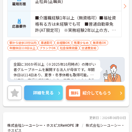
正社員(正職員)
雇用形態
■介護職経験1年以上（無資格可）■福祉資
格有る方は未経験でも可 ■普通自動車免
応募要件
許(AT限定可) ※実務経験2年以上の方、障
がい者福祉に関する経験をお持ちの方大歓
迎
駅から徒歩10分以内
車通勤可
未経験OK
残業少なめ
無資格OK
年間休日110日以上
ブランクOK
社会保険完備
交通費支給
全国に300か所以上（※2025年10月時点）の障がい
者グループホームを展開する法人が母体です。年間
休日は114日あり、夏季・冬季休暇も取得可能。産
前産後・育児休暇制度もあり、子育て中の方も多数
活躍中で、ワークライフバランスを大切にしながら
働ける環境が整っています。研修制度や外部勉強会
詳細を見る
無料
紹介してもらう
の受講支援もあり、スキルアップもしっかりサポー
ト。将来的には管理者やエリアマネージャーへのキ
ャリアアップも目指せます。20代から60代まで幅広
い年代のスタッフが活躍しており、和やかな雰囲気
の職場です。介護経験を活かしたい方、福祉の資格
更新日：2026年08月03日
をお持ちの方、安定した法人でキャリアを築きたい
株式会社シーユーシー・ホスピスReHOPE 津
株式会社シーユーシー・
方におすすめです。
ホスピス