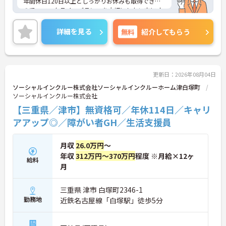
年間休日120日以上としっかりお休みも取得できる
ので、ワークライフバランスを大切にしたい方にオ
ススメです◎外部研修費補助制度もありますので働
きながらスキルアップも目指せます♪
詳細を見る
無料
紹介してもらう
ご興味のある方には、面接対策ポイントなど、さら
に詳細をお話しいたしますのでお気軽にご相談くだ
さい！
更新日：2026年08月04日
ソーシャルインクルー株式会社ソーシャルインクルーホーム津白塚町
ソーシャルインクルー株式会社
【三重県／津市】無資格可／年休114日／キャリ
アアップ◎／障がい者GH／生活支援員
月収
26.0万円
～
年収
312万円～370万円
程度 ※月給×12ヶ
給料
月
三重県 津市 白塚町2346-1
勤務地
近鉄名古屋線「白塚駅」徒歩5分