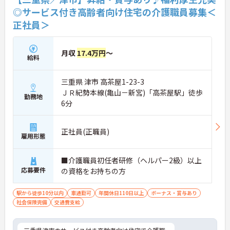
◎サービス付き高齢者向け住宅の介護職員募集＜
正社員＞
月収
17.4万円
～
給料
三重県 津市 高茶屋1-23-3
ＪＲ紀勢本線(亀山－新宮)「高茶屋駅」徒歩
勤務地
6分
正社員(正職員)
雇用形態
■介護職員初任者研修（ヘルパー2級）以上
応募要件
の資格をお持ちの方
駅から徒歩10分以内
車通勤可
年間休日110日以上
ボーナス・賞与あり
社会保険完備
交通費支給