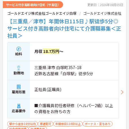
サービス付き高齢者向け住宅（サ高住）
更新日：2026年08月05日
ゴールドエイジ株式会社ゴールドエイジ白塚
ゴールドエイジ株式会社
【三重県／津市】年間休日115日♪駅徒歩5分◎
サービス付き高齢者向け住宅にて介護職募集＜正
社員＞
月収
18.7万円
～
給料
三重県 津市 白塚町357-18
勤務地
近鉄名古屋線「白塚駅」徒歩5分
正社員(正職員)
雇用形態
■介護職員初任者研修（ヘルパー2級）以上
応募要件
の資格をお持ちの方
駅から徒歩10分以内
車通勤可
年間休日110日以上
ボーナス・賞与あり
社会保険完備
交通費支給