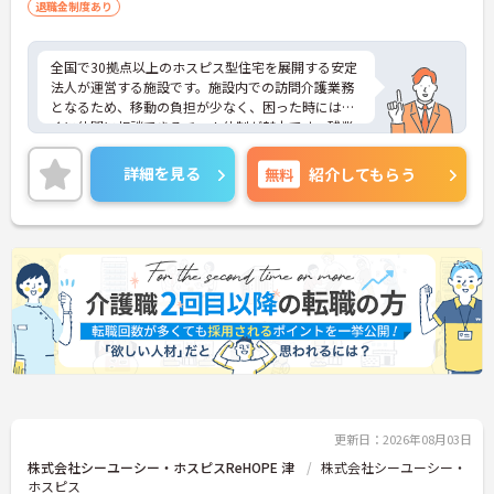
退職金制度あり
全国で30拠点以上のホスピス型住宅を展開する安定
法人が運営する施設です。施設内での訪問介護業務
となるため、移動の負担が少なく、困った時にはす
ぐに仲間に相談できるチーム体制が魅力です。残業
は全社平均残業月5時間程度と少なく、3日以上の連
続休暇で支援金が支給される独自の制度や、美容皮
詳細を見る
無料
紹介してもらう
膚科などの割引が受けられる福利厚生も充実してい
ます。ホスピスケアが初めてでも、充実した入社時
研修と資格取得支援制度を活用し、専門性を高めな
がらご自身のキャリアアップを目指すことができま
す。ご入居者さまの生きる喜びに寄り添いながらチ
ームで協力しながらより良いケアを提供したい方に
ぴったりの環境です。
★おすすめPOINT★
【「看取り・難病ケアのプロ」として成長できる環
境が整っています】
・がん末期・神経難病の方に特化したホスピス型住
宅ならではの専門的なスキルを、日常業務の中で習
更新日：2026年08月03日
得することができます
・入社時は先輩スタッフの同行訪問からスタートす
株式会社シーユーシー・ホスピスReHOPE 津
株式会社シーユーシー・
るため、訪問介護未経験の方も安心して業務に慣れ
ホスピス