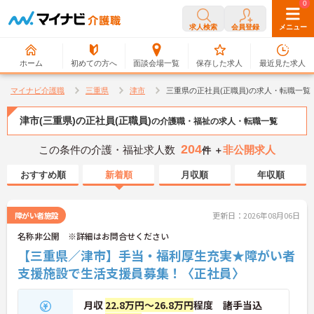
0
0
求人検索
会員登録
メニュー
ホーム
初めての方へ
面談会場一覧
保存した求人
最近見た求人
マイナビ介護職
三重県
津市
三重県の正社員(正職員)の求人・転職一覧
津市(三重県)の正社員(正職員)
の介護職・福祉の求人・転職一覧
204
この条件の介護・福祉求人数
非公開求人
件 ＋
おすすめ順
新着順
月収順
年収順
障がい者施設
更新日：2026年08月06日
名称非公開 ※詳細はお問合せください
【三重県／津市】手当・福利厚生充実★障がい者
支援施設で生活支援員募集！〈正社員〉
月収
22.8万円～26.8万円
程度 諸手当込