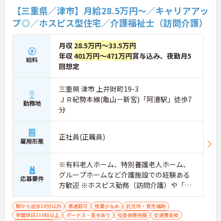
【三重県／津市】月給28.5万円～／キャリアアッ
★おすすめPOINT★
・生活支援員からスタートし、サービス管理責任者
プ◎／ホスピス型住宅／介護福祉士（訪問介護）
やエリアマネージャーへと続く明確なステップアッ
プの道筋が用意されています。急成長中の企業であ
月収
28.5万円～33.5万円
るためポストも豊富にあり、専門性を高めながらマ
ネジメント職への挑戦も視野に入れていただけま
年収
401万円～471万円
賞与込み、夜勤月5
給料
す。
回想定
・年間休日114日、残業月平均10時間程度という就
業環境に加え、産前産後休暇や育児休暇制度がしっ
三重県 津市 上弁財町19-3
かりと整備されています。オンとオフの切り替えを
ＪＲ紀勢本線(亀山－新宮)「阿漕駅」徒歩7
明確にし、心身ともに充実した状態で長くご活躍い
勤務地
ただけます。
分
・グループホーム一棟あたりの入居者様20名定員を
常時2～4名のスタッフで支援、国基準を上回る人員
配置や夜間複数名体制が敷かれているため、業務に
正社員(正職員)
雇用形態
追われることなくご利用者様のペースに合わせたサ
ポートが可能です。施設も専用設計で働きやすく、
ご自身の理想とする福祉を実践できる環境が整って
※有料老人ホーム、特別養護老人ホーム、
います。
グループホームなど介護施設での経験ある
応募要件
方歓迎 ※ホスピス勤務（訪問介護）や「看
取り」が初めての方も可
駅から徒歩10分以内
車通勤可
残業少なめ
託児所・育児補助
年間休日110日以上
ボーナス・賞与あり
社会保険完備
交通費支給