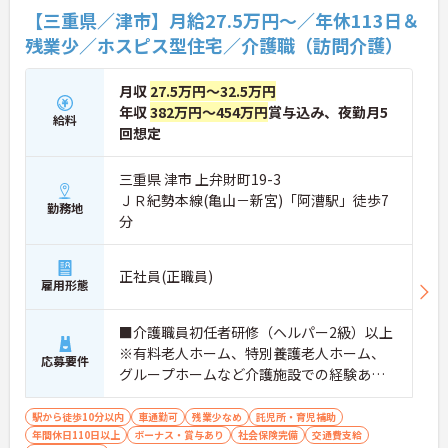
ることができます
【三重県／津市】月給27.5万円～／年休113日＆
・訪問診療医と24時間連携し、チームで看取りに取
残業少／ホスピス型住宅／介護職（訪問介護）
り組む体制が整っているため、「看取りのプロ」と
して他施設では得られない経験を積むことができま
す
月収
27.5万円～32.5万円
【頑張りがしっかり給与・評価に反映される職場で
年収
382万円～454万円
賞与込み、夜勤月5
す】
給料
回想定
・介護福祉士手当25,000円、処遇改善手当78,000
円、賞与は年2回＋処遇改善一時金も別途支給され
ています。
三重県 津市 上弁財町19-3
・入社半年でリーダーを任されたスタッフの実績が
ＪＲ紀勢本線(亀山－新宮)「阿漕駅」徒歩7
あるなど、年次にかかわらず頑張りが評価され、キ
勤務地
分
ャリアアップを実現できる職場環境です
【働きやすい休日・残業面と、長く安心して働ける
福利厚生が魅力です】
正社員(正職員)
・月9日公休に加え、夏季・冬季休暇各3日が確保さ
雇用形態
れており（年間休日113日）、オンオフのメリハリ
をつけて働くことができます。
■介護職員初任者研修（ヘルパー2級）以上
・全社平均残業月5時間程度と、業界平均を大きく
下回る少ない残業時間を実現しています
※有料老人ホーム、特別養護老人ホーム、
応募要件
・退職金制度（勤続3年以上）・保育手当・育児短
グループホームなど介護施設での経験ある
時間勤務・マインドフルネスプログラムなど、長期
方歓迎 ※ホスピス勤務（訪問介護）や「看
的に安心して働き続けるための制度が充実していま
取り」が初めての方も可
駅から徒歩10分以内
車通勤可
残業少なめ
託児所・育児補助
す
年間休日110日以上
ボーナス・賞与あり
社会保険完備
交通費支給