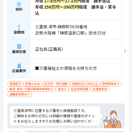
月収
17.8万円～27.3万円
程度 諸手当込
年収
256万円～390万円
程度 諸手当・賞与
給料
込
三重県 津市 榊原町5630番地
勤務地
近鉄大阪線「榊原温泉口駅」徒歩15分
正社員(正職員)
雇用形態
■介護福祉士の資格をお持ちの方
応募要件
車通勤可
残業少なめ
託児所・育児補助
年間休日110日以上
研修制度あり
産休･育休･介護休暇取得実績あり
高収入
社会保険完備
交通費支給
退職金制度あり
三重県津市に位置する介護老人保健施設です。
ご興味をお持ちの方には詳細の情報や面接のポイン
トをお伝えしますのでお気軽にお問い合わせくださ
いませ。