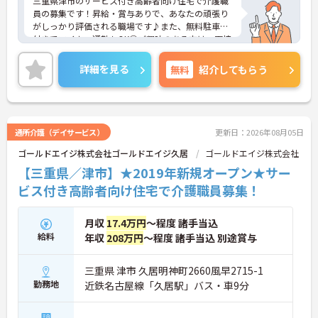
三重県津市のサービス付き高齢者向け住宅で介護職
員の募集です！昇給・賞与ありで、あなたの頑張り
がしっかり評価される職場です♪また、無料駐車場
付きでマイカー通勤もOK◎ご興味のある方は、面接
ポイントをお伝えしますので、お気軽にご連絡くだ
さい。
詳細を見る
無料
紹介してもらう
通所介護（デイサービス）
更新日：2026年08月05日
ゴールドエイジ株式会社ゴールドエイジ久居
ゴールドエイジ株式会社
【三重県／津市】★2019年新規オープン★サー
ビス付き高齢者向け住宅で介護職員募集！
月収
17.4万円
～程度 諸手当込
給料
年収
208万円
～程度 諸手当込 別途賞与
三重県 津市 久居明神町2660風早2715-1
勤務地
近鉄名古屋線「久居駅」バス・車9分