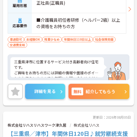
正社員(正職員)
雇用形態
■介護職員初任者研修（ヘルパー2級）以上
応募要件
の資格をお持ちの方
車通勤可
未経験OK
残業少なめ
年間休日110日以上
社会保険完備
交通費支給
三重県津市に位置するサービス付き高齢者向け住宅
です。
ご興味をお持ちの方には詳細の情報や面接のポイン
トをお伝えしますのでお気軽にお問い合わせくださ
いませ。
詳細を見る
無料
紹介してもらう
更新日：2026年08月05日
株式会社リハスリハスワーク津久居
株式会社リハス
【三重県／津市】年間休日120日♪就労継続支援