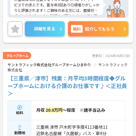
ビスでの求人です。賞与年3回あり◎頑張りがしっか
りと評価されます！ご興味のある方には、面接対策
ポイントなど、さらに詳細をご案内しますのでお気
軽にご相談ください！
詳細を見る
無料
紹介してもらう
グループホーム
更新日：2026年06月25日
サントラフィック株式会社グループホームひまわり
サントラフィック
株式会社
【三重県／津市】残業：月平均3時間程度◆グル
ープホームにおける介護のお仕事です♪＜正社員
＞
月収
20.0万円
～程度 ※諸手当込み
給料
三重県 津市 戸木町字多度4113番地11
勤務地
近鉄名古屋線「久居駅」バス・車9分