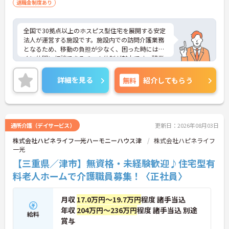
退職金制度あり
全国で30拠点以上のホスピス型住宅を展開する安定
法人が運営する施設です。施設内での訪問介護業務
となるため、移動の負担が少なく、困った時にはす
ぐに仲間に相談できるチーム体制が魅力です。残業
は全社平均残業月5時間程度と少なく、3日以上の連
続休暇で支援金が支給される独自の制度や、美容皮
詳細を見る
無料
紹介してもらう
膚科などの割引が受けられる福利厚生も充実してい
ます。ホスピスケアが初めてでも、充実した入社時
研修と資格取得支援制度を活用し、専門性を高めな
がらご自身のキャリアアップを目指すことができま
す。ご入居者さまの生きる喜びに寄り添いながらチ
通所介護（デイサービス）
更新日：2026年08月03日
ームで協力しながらより良いケアを提供したい方に
株式会社ハピネライフ一光ハーモニーハウス津
株式会社ハピネライフ
ぴったりの環境です。
一光
★おすすめPOINT★
【三重県／津市】無資格・未経験歓迎♪住宅型有
【「看取り・難病ケアのプロ」として成長できる環
料老人ホームで介護職員募集！〈正社員〉
境が整っています】
・がん末期・神経難病の方に特化したホスピス型住
宅ならではの専門的なスキルを、日常業務の中で習
月収
17.0万円～19.7万円
程度 諸手当込
得することができます
年収
204万円～236万円
程度 諸手当込 別途
給料
・入社時は先輩スタッフの同行訪問からスタートす
賞与
るため、訪問介護未経験の方も安心して業務に慣れ