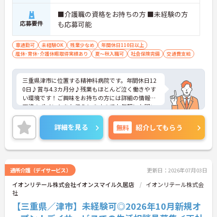
■介護職の資格をお持ちの方 ■未経験の方
応募要件
も応募可能
車通勤可
未経験OK
残業少なめ
年間休日110日以上
産休･育休･介護休暇取得実績あり
夏～秋入職可
社会保険完備
交通費支給
三重県津市に位置する精神科病院です。年間休日12
0日♪賞与4.3カ月分♪残業もほとんど泣く働きやす
い環境です！ご興味をお持ちの方には詳細の情報や
面接のポイントをお伝えしますのでお気軽にお問い
合わせくださいませ。
詳細を見る
無料
紹介してもらう
通所介護（デイサービス）
更新日：2026年07月03日
イオンリテール株式会社イオンスマイル久居店
イオンリテール株式会
社
【三重県／津市】未経験可◎2026年10月新規オ