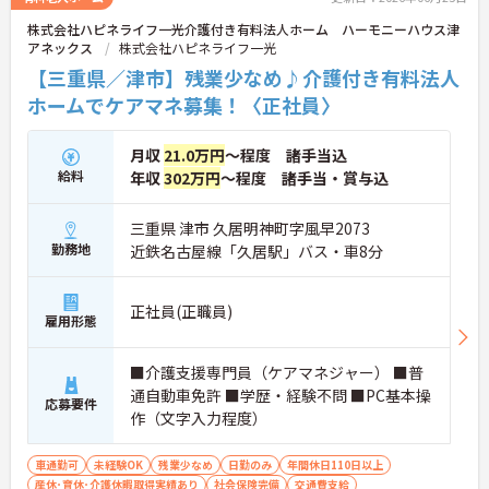
さい！
株式会社ハピネライフ一光介護付き有料法人ホーム ハーモニーハウス津
アネックス
株式会社ハピネライフ一光
【三重県／津市】残業少なめ♪介護付き有料法人
ホームでケアマネ募集！〈正社員〉
月収
21.0万円
～程度 諸手当込
給料
年収
302万円
～程度 諸手当・賞与込
三重県 津市 久居明神町字風早2073
勤務地
近鉄名古屋線「久居駅」バス・車8分
正社員(正職員)
雇用形態
■介護支援専門員（ケアマネジャー） ■普
通自動車免許 ■学歴・経験不問 ■PC基本操
応募要件
作（文字入力程度）
車通勤可
未経験OK
残業少なめ
日勤のみ
年間休日110日以上
産休･育休･介護休暇取得実績あり
社会保険完備
交通費支給