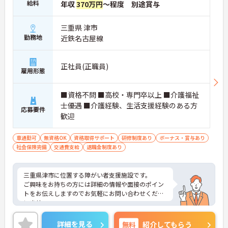
給料
年収
370万円
～程度 別途賞与
三重県 津市
勤務地
近鉄名古屋線
正社員(正職員)
雇用形態
■資格不問 ■高校・専門卒以上 ■介護福祉
士優遇 ■介護経験、生活支援経験のある方
応募要件
歓迎
車通勤可
無資格OK
資格取得サポート
研修制度あり
ボーナス・賞与あり
社会保険完備
交通費支給
退職金制度あり
三重県津市に位置する障がい者支援施設です。
ご興味をお持ちの方には詳細の情報や面接のポイン
トをお伝えしますのでお気軽にお問い合わせくださ
いませ。
詳細を見る
無料
紹介してもらう