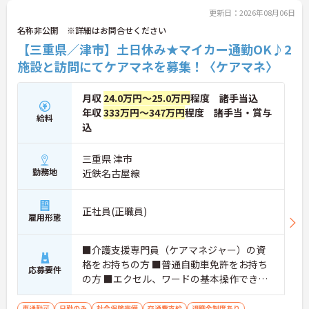
更新日：2026年08月06日
名称非公開 ※詳細はお問合せください
【三重県／津市】土日休み★マイカー通勤OK♪2
施設と訪問にてケアマネを募集！〈ケアマネ〉
月収
24.0万円～25.0万円
程度 諸手当込
年収
333万円～347万円
程度 諸手当・賞与
給料
込
三重県 津市
勤務地
近鉄名古屋線
正社員(正職員)
雇用形態
■介護支援専門員（ケアマネジャー）の資
格をお持ちの方 ■普通自動車免許をお持ち
応募要件
の方 ■エクセル、ワードの基本操作できる
方
車通勤可
日勤のみ
社会保険完備
交通費支給
退職金制度あり