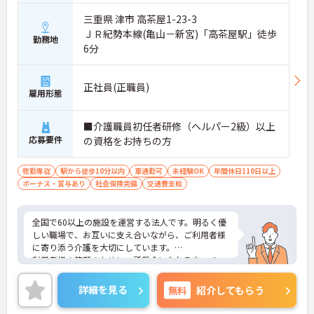
三重県 津市 高茶屋1-23-3
ＪＲ紀勢本線(亀山－新宮)「高茶屋駅」徒歩
勤務地
6分
正社員(正職員)
雇用形態
■介護職員初任者研修（ヘルパー2級）以上
応募要件
の資格をお持ちの方
夜勤専従
駅から徒歩10分以内
車通勤可
未経験OK
年間休日110日以上
ボーナス・賞与あり
社会保険完備
交通費支給
全国で60以上の施設を運営する法人です。明るく優
しい職場で、お互いに支え合いながら、ご利用者様
に寄り添う介護を大切にしています。
利用者様の笑顔のために一所懸命になれる方・チー
ム連携を大切に勤務出来る方を歓迎しています。
ご興味ある方には、面接対策ポイントなど、さらに
詳細を見る
無料
紹介してもらう
詳細をお話しいたしますのでお気軽にご相談くださ
い！