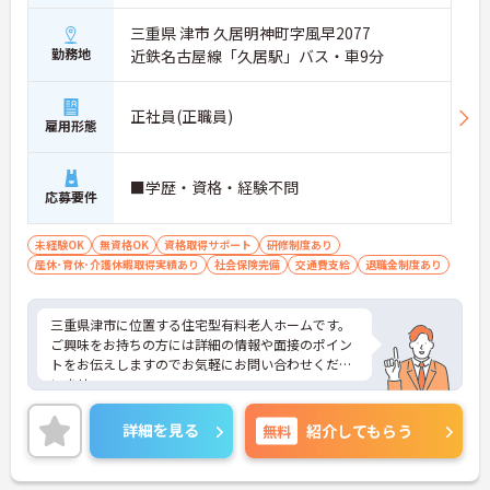
ることができます
・訪問診療医と24時間連携し、チームで看取りに取
三重県 津市 久居明神町字風早2077
り組む体制が整っているため、「看取りのプロ」と
勤務地
近鉄名古屋線「久居駅」バス・車9分
して他施設では得られない経験を積むことができま
す
【頑張りがしっかり給与・評価に反映される職場で
正社員(正職員)
雇用形態
す】
・処遇改善手当78,000円、賞与は年2回＋処遇改善
一時金も別途支給されています。
・入社半年でリーダーを任されたスタッフの実績が
■学歴・資格・経験不問
応募要件
あるなど、年次にかかわらず頑張りが評価され、キ
ャリアアップを実現できる職場環境です
【働きやすい休日・残業面と、長く安心して働ける
未経験OK
無資格OK
資格取得サポート
研修制度あり
福利厚生が魅力です】
産休･育休･介護休暇取得実績あり
社会保険完備
交通費支給
退職金制度あり
・月9日公休に加え、夏季・冬季休暇各3日が確保さ
れており（年間休日113日）、オンオフのメリハリ
をつけて働くことができます。
三重県津市に位置する住宅型有料老人ホームです。
・全社平均残業月5時間程度と、業界平均を大きく
ご興味をお持ちの方には詳細の情報や面接のポイン
下回る少ない残業時間を実現しています
トをお伝えしますのでお気軽にお問い合わせくださ
・退職金制度（勤続3年以上）・保育手当・育児短
いませ。
時間勤務・マインドフルネスプログラムなど、長期
的に安心して働き続けるための制度が充実していま
詳細を見る
無料
紹介してもらう
す