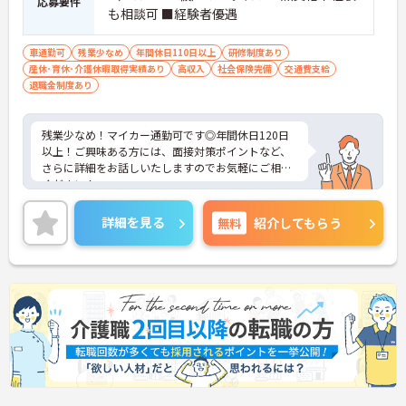
応募要件
も相談可 ■経験者優遇
車通勤可
残業少なめ
年間休日110日以上
研修制度あり
産休･育休･介護休暇取得実績あり
高収入
社会保険完備
交通費支給
退職金制度あり
残業少なめ！マイカー通勤可です◎年間休日120日
以上！ご興味ある方には、面接対策ポイントなど、
さらに詳細をお話しいたしますのでお気軽にご相談
ください！
詳細を見る
無料
紹介してもらう