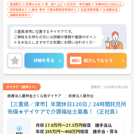
車通勤可
残業少なめ
寮・借り上げ
託児所・育児補助
年間休日110日以上
研修制度あり
産休･育休･介護休暇取得実績あり
社会保険完備
交通費支給
退職金制度あり
三重県津市に位置するデイケアです。
ご興味をお持ちの方には詳細の情報や面接のポイン
トをお伝えしますのでお気軽にお問い合わせくださ
いませ。
詳細を見る
無料
紹介してもらう
デイケア（通所リハ）
更新日：2026年01月16日
医療法人凰林会さくら苑デイケア
医療法人凰林会
【三重県／津市】年間休日120日♪24時間託児所
完備★デイケアで介護福祉士募集！〈正社員〉
月収
17.0万円～27.3万円
程度 諸手当込
年収
255万円～408万円
程度 諸手当・賞与
給料