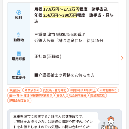
月収
17.8万円～27.3万円
程度 諸手当込
年収
256万円～390万円
程度 諸手当・賞与
給料
込
三重県 津市 榊原町5630番地
勤務地
近鉄大阪線「榊原温泉口駅」徒歩15分
正社員(正職員)
雇用形態
■介護福祉士の資格をお持ちの方
応募要件
車通勤可
残業少なめ
託児所・育児補助
年間休日110日以上
研修制度あり
産休･育休･介護休暇取得実績あり
高収入
社会保険完備
交通費支給
退職金制度あり
三重県津市に位置する介護老人保健施設です。
ご興味をお持ちの方には詳細の情報や面接のポイン
トをお伝えしますのでお気軽にお問い合わせくださ