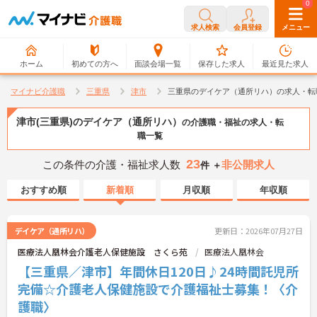
0
0
求人検索
会員登録
メニュー
ホーム
初めての方へ
面談会場一覧
保存した求人
最近見た求人
マイナビ介護職
三重県
津市
三重県のデイケア（通所リハ）の求人・転
津市(三重県)のデイケア（通所リハ）
の介護職・福祉の求人・転
職一覧
23
この条件の介護・福祉求人数
非公開求人
件 ＋
おすすめ順
新着順
月収順
年収順
デイケア（通所リハ）
更新日：2026年07月27日
医療法人凰林会介護老人保健施設 さくら苑
医療法人凰林会
【三重県／津市】年間休日120日♪24時間託児所
完備☆介護老人保健施設で介護福祉士募集！〈介
護職〉