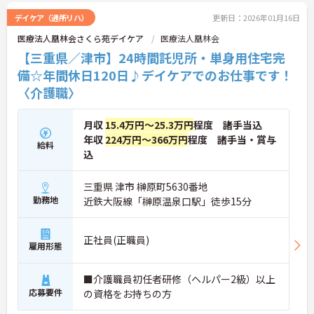
デイケア（通所リハ）
更新日：2026年01月16日
医療法人凰林会さくら苑デイケア
医療法人凰林会
【三重県／津市】24時間託児所・単身用住宅完
備☆年間休日120日♪デイケアでのお仕事です！
〈介護職〉
月収
15.4万円～25.3万円
程度 諸手当込
年収
224万円～366万円
程度 諸手当・賞与
給料
込
三重県 津市 榊原町5630番地
勤務地
近鉄大阪線「榊原温泉口駅」徒歩15分
正社員(正職員)
雇用形態
■介護職員初任者研修（ヘルパー2級）以上
応募要件
の資格をお持ちの方