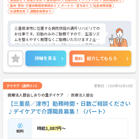
産休･育休･介護休暇取得実績あり
ボーナス・賞与あり
社会保険完備
交通費支給
退職金制度あり
三重県津市に位置する病院併設の通所リハビリでの
お仕事です。日勤のみのご勤務ですので、生活リズ
ムを整えやすく無理なくご勤務いただけます♪土日
がお休みとなりますので、プライベートの予定も立
てやすいです。
ご興味をお持ちの方には詳細の情報や面接のポイン
詳細を見る
無料
紹介してもらう
トをお伝えしますのでお気軽にお問い合わせくださ
いませ。
デイケア（通所リハ）
更新日：2026年01月16日
医療法人碧会しおりの里デイケア
医療法人碧会
【三重県／津市】勤務時間・日数ご相談ください
♪デイケアで介護職員募集！〈パート〉
時給
1,087円
～
給料