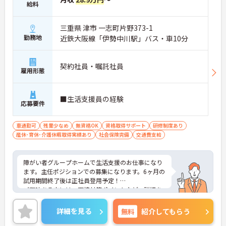
給料
三重県 津市 一志町片野373-1
勤務地
近鉄大阪線「伊勢中川駅」バス・車10分
契約社員・嘱託社員
雇用形態
■生活支援員の経験
応募要件
車通勤可
残業少なめ
無資格OK
資格取得サポート
研修制度あり
産休･育休･介護休暇取得実績あり
社会保険完備
交通費支給
障がい者グループホームで生活支援のお仕事になり
ます。主任ポジションでの募集になります。6ヶ月の
試用期間終了後は正社員登用予定！
ご興味ある方には、面接対策ポイントなど、詳細を
お話しいたしますのでお気軽にご相談ください。
詳細を見る
無料
紹介してもらう