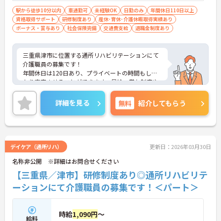
問
駅から徒歩10分以内
車通勤可
未経験OK
日勤のみ
年間休日110日以上
資格取得サポート
研修制度あり
産休･育休･介護休暇取得実績あり
ボーナス・賞与あり
社会保険完備
交通費支給
退職金制度あり
三重県津市に位置する通所リハビリテーションにて
介護職員の募集です！
年間休日は120日あり、プライベートの時間もしっ
かり充実させることができます。昇給・賞与制度や
各種手当整っており、長く働ける環境がございま
す。
詳細を見る
無料
紹介してもらう
ご興味のある方には、面接お気軽にご相談ください
対策ポイントなど、さらに詳細をご案内しますの
で！
デイケア（通所リハ）
更新日：2026年03月30日
名称非公開 ※詳細はお問合せください
【三重県／津市】研修制度あり◎通所リハビリテ
ーションにて介護職員の募集です！＜パート＞
時給
1,090円
～
給料