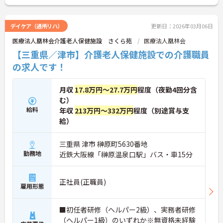
ますよ！
ご興味ある方には、面接対策ポイントなど、さらに
詳細をお話しいたしますのでお気軽にご相談くださ
デイケア（通所リハ）
更新日：2026年03月06日
い！
医療法人凰林会介護老人保健施設 さくら苑
医療法人凰林会
【三重県／津市】介護老人保健施設での介護職員
の求人です！
月収
17.8万円～27.7万円
程度（夜勤4回分含
む）
給料
年収
213万円～332万円
程度（別途賞与支
給）
三重県 津市 榊原町5630番地
勤務地
近鉄大阪線「榊原温泉口駅」バス・車15分
正社員(正職員)
雇用形態
■初任者研修（ヘルパー2級）、実務者研修
（ヘルパー1級）のいずれか※無資格未経験