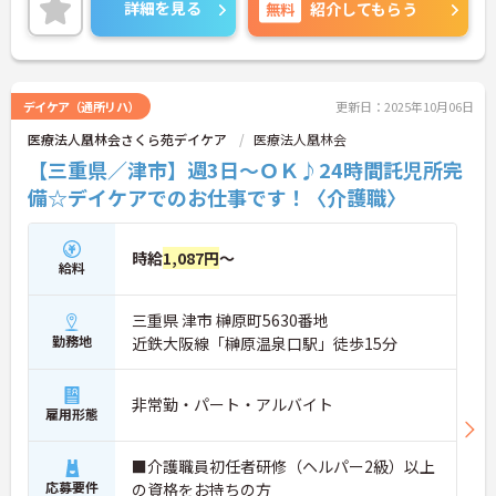
詳細を見る
無料
紹介してもらう
デイケア（通所リハ）
更新日：2025年10月06日
医療法人凰林会さくら苑デイケア
医療法人凰林会
【三重県／津市】週3日～ＯＫ♪24時間託児所完
備☆デイケアでのお仕事です！〈介護職〉
時給
1,087円
～
給料
三重県 津市 榊原町5630番地
勤務地
近鉄大阪線「榊原温泉口駅」徒歩15分
非常勤・パート・アルバイト
雇用形態
■介護職員初任者研修（ヘルパー2級）以上
応募要件
の資格をお持ちの方