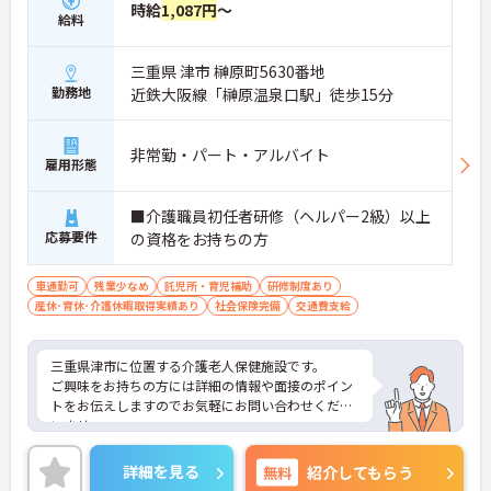
時給
1,087円
～
給料
三重県 津市 榊原町5630番地
勤務地
近鉄大阪線「榊原温泉口駅」徒歩15分
非常勤・パート・アルバイト
雇用形態
■介護職員初任者研修（ヘルパー2級）以上
応募要件
の資格をお持ちの方
車通勤可
残業少なめ
託児所・育児補助
研修制度あり
産休･育休･介護休暇取得実績あり
社会保険完備
交通費支給
三重県津市に位置する介護老人保健施設です。
ご興味をお持ちの方には詳細の情報や面接のポイン
トをお伝えしますのでお気軽にお問い合わせくださ
いませ。
詳細を見る
無料
紹介してもらう