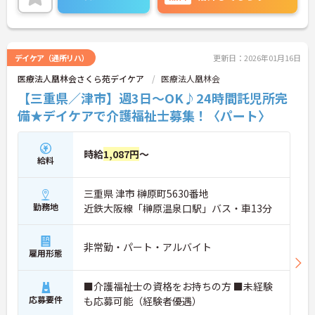
デイケア（通所リハ）
更新日：2026年01月16日
医療法人凰林会さくら苑デイケア
医療法人凰林会
【三重県／津市】週3日～OK♪24時間託児所完
備★デイケアで介護福祉士募集！〈パート〉
時給
1,087円
～
給料
三重県 津市 榊原町5630番地
勤務地
近鉄大阪線「榊原温泉口駅」バス・車13分
非常勤・パート・アルバイト
雇用形態
■介護福祉士の資格をお持ちの方 ■未経験
応募要件
も応募可能（経験者優遇）