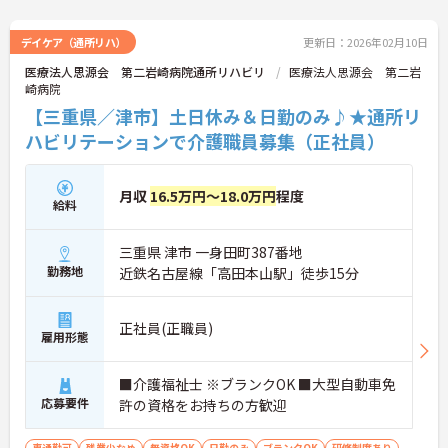
デイケア（通所リハ）
更新日：2026年02月10日
医療法人思源会 第二岩崎病院通所リハビリ
医療法人思源会 第二岩
崎病院
【三重県／津市】土日休み＆日勤のみ♪★通所リ
ハビリテーションで介護職員募集（正社員）
月収
16.5万円～18.0万円
程度
給料
三重県 津市 一身田町387番地
勤務地
近鉄名古屋線「高田本山駅」徒歩15分
正社員(正職員)
雇用形態
■介護福祉士 ※ブランクOK ■大型自動車免
応募要件
許の資格をお持ちの方歓迎
車通勤可
残業少なめ
無資格OK
日勤のみ
ブランクOK
研修制度あり