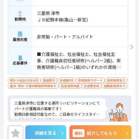
三重県 津市
勤務地
ＪＲ紀勢本線(亀山－新宮)
非常勤・パート・アルバイト
雇用形態
■介護福祉士、社会福祉士、社会福祉主
事、介護職員初任者研修(ヘルパー2級)、実
応募要件
務者研修(ヘルパー1級)のいずれかの資格必
須 ■普通自動車運転免許：必須 ■経験：不
問
駅から徒歩10分以内
車通勤可
未経験OK
資格取得サポート
研修制度あり
産休･育休･介護休暇取得実績あり
社会保険完備
交通費支給
退職金制度あり
三重県津市に位置する通所リハビリテーションにて
パート介護職員の募集です！
勤務日数相談可能なので、ご自身のライフスタイル
に合わせた働き方ができます。
ご興味のある方には、面接対策ポイントなど、さら
に詳細をご案内しますのでお気軽にご相談くださ
詳細を見る
無料
紹介してもらう
い！