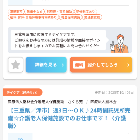
車通勤可
残業少なめ
託児所・育児補助
研修制度あり
産休･育休･介護休暇取得実績あり
社会保険完備
交通費支給
三重県津市に位置するデイケアです。
ご興味をお持ちの方には詳細の情報や面接のポイン
トをお伝えしますのでお気軽にお問い合わせくださ
いませ。
詳細を見る
無料
紹介してもらう
デイケア（通所リハ）
更新日：2025年10月06日
医療法人凰林会介護老人保健施設 さくら苑
医療法人凰林会
【三重県／津市】週3日～ＯＫ♪24時間託児所完
備☆介護老人保健施設でのお仕事です！〈介護
職〉