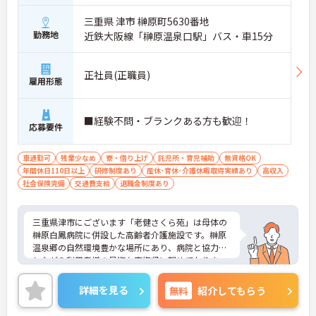
三重県 津市 榊原町5630番地
勤務地
近鉄大阪線「榊原温泉口駅」バス・車15分
正社員(正職員)
雇用形態
■経験不問・ブランクある方も歓迎！
応募要件
車通勤可
残業少なめ
寮・借り上げ
託児所・育児補助
無資格OK
年間休日110日以上
研修制度あり
産休･育休･介護休暇取得実績あり
高収入
社会保険完備
交通費支給
退職金制度あり
三重県津市にございます「老健さくら苑」は母体の
榊原白鳳病院に併設した高齢者介護施設です。榊原
温泉郷の自然環境豊かな場所にあり、病院と協力を
しながら利用者様の早期在宅復帰に努めておりま
す。医療機関併設という利点を生かし、利用者様だ
けでなく働く職員も安心感を持てる職場です♪
詳細を見る
無料
紹介してもらう
また、24時間365日利用可能な託児所も完備してい
ますので子育てをしている方も職務に集中して働け