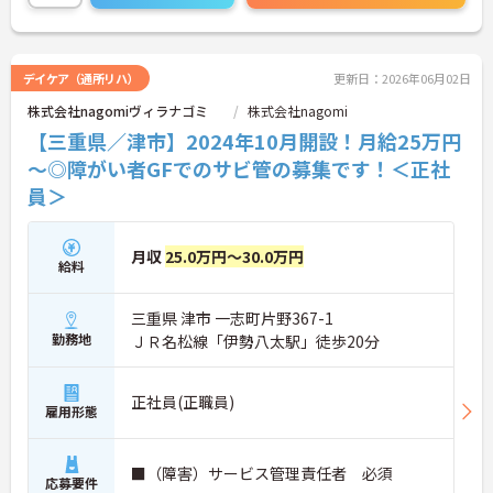
デイケア（通所リハ）
更新日：2026年06月02日
株式会社nagomiヴィラナゴミ
株式会社nagomi
【三重県／津市】2024年10月開設！月給25万円
～◎障がい者GFでのサビ管の募集です！＜正社
員＞
月収
25.0万円～30.0万円
給料
三重県 津市 一志町片野367-1
勤務地
ＪＲ名松線「伊勢八太駅」徒歩20分
正社員(正職員)
雇用形態
■（障害）サービス管理責任者 必須
応募要件