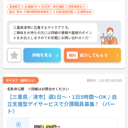
車通勤可
未経験OK
託児所・育児補助
研修制度あり
産休･育休･介護休暇取得実績あり
社会保険完備
交通費支給
三重県津市に位置するデイケアです。
ご興味をお持ちの方には詳細の情報や面接のポイン
トをお伝えしますのでお気軽にお問い合わせくださ
いませ。
詳細を見る
無料
紹介してもらう
デイケア（通所リハ）
更新日：2025年10月30日
名称非公開 ※詳細はお問合せください
【三重県／津市】週1日～・1日5時間～OK♪自
立支援型デイサービスで介護職員募集！〈パー
ト〉
時給
1,090円
～