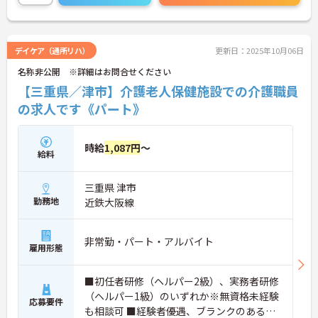
デイケア（通所リハ）
更新日：2025年10月06日
名称非公開 ※詳細はお問合せください
【三重県／津市】介護老人保健施設での介護職員
の求人です《パート》
時給
1,087円
～
給料
三重県 津市
勤務地
近鉄大阪線
非常勤・パート・アルバイト
雇用形態
■初任者研修（ヘルパー2級）、実務者研修
（ヘルパー1級）のいずれか※無資格未経験
応募要件
も相談可 ■経験者優遇、ブランクのある方