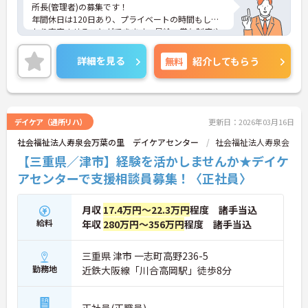
所長(管理者)の募集です！
年間休日は120日あり、プライベートの時間もしっ
かり充実させることができます。昇給・賞与制度や
各種手当整っており、長く働ける環境がございま
す。
詳細を見る
無料
紹介してもらう
ご興味のある方には、面接対策ポイントなど、さら
に詳細をご案内しますのでお気軽にご相談くださ
い！
デイケア（通所リハ）
更新日：2026年03月16日
社会福祉法人寿泉会万葉の里 デイケアセンター
社会福祉法人寿泉会
【三重県／津市】経験を活かしませんか★デイケ
アセンターで支援相談員募集！〈正社員〉
月収
17.4万円～22.3万円
程度 諸手当込
給料
年収
280万円～356万円
程度 諸手当込
三重県 津市 一志町高野236-5
勤務地
近鉄大阪線「川合高岡駅」徒歩8分
正社員(正職員)