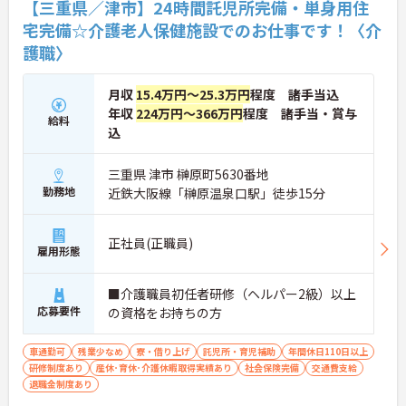
【三重県／津市】24時間託児所完備・単身用住
宅完備☆介護老人保健施設でのお仕事です！〈介
護職〉
月収
15.4万円～25.3万円
程度 諸手当込
年収
224万円～366万円
程度 諸手当・賞与
給料
込
三重県 津市 榊原町5630番地
勤務地
近鉄大阪線「榊原温泉口駅」徒歩15分
正社員(正職員)
雇用形態
■介護職員初任者研修（ヘルパー2級）以上
応募要件
の資格をお持ちの方
車通勤可
残業少なめ
寮・借り上げ
託児所・育児補助
年間休日110日以上
研修制度あり
産休･育休･介護休暇取得実績あり
社会保険完備
交通費支給
退職金制度あり