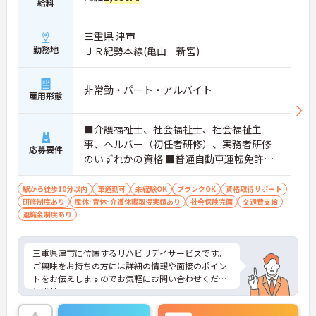
給料
三重県 津市
勤務地
ＪＲ紀勢本線(亀山－新宮)
非常勤・パート・アルバイト
雇用形態
■介護福祉士、社会福祉士、社会福祉主
事、ヘルパー（初任者研修）、実務者研修
応募要件
のいずれかの資格 ■普通自動車運転免許
（ペーパー不可） ■学歴・性別不問 ■現場
未経験・ブランクOK ■土日祝の勤務が可能
駅から徒歩10分以内
車通勤可
未経験OK
ブランクOK
資格取得サポート
研修制度あり
産休･育休･介護休暇取得実績あり
な方優遇
社会保険完備
交通費支給
退職金制度あり
三重県津市に位置するリハビリデイサービスです。
ご興味をお持ちの方には詳細の情報や面接のポイン
トをお伝えしますのでお気軽にお問い合わせくださ
いませ。