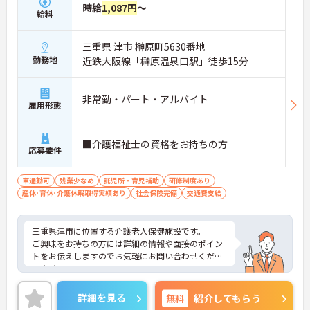
時給
1,087円
～
給料
三重県 津市 榊原町5630番地
勤務地
近鉄大阪線「榊原温泉口駅」徒歩15分
非常勤・パート・アルバイト
雇用形態
■介護福祉士の資格をお持ちの方
応募要件
車通勤可
残業少なめ
託児所・育児補助
研修制度あり
産休･育休･介護休暇取得実績あり
社会保険完備
交通費支給
三重県津市に位置する介護老人保健施設です。
ご興味をお持ちの方には詳細の情報や面接のポイン
トをお伝えしますのでお気軽にお問い合わせくださ
いませ。
詳細を見る
無料
紹介してもらう