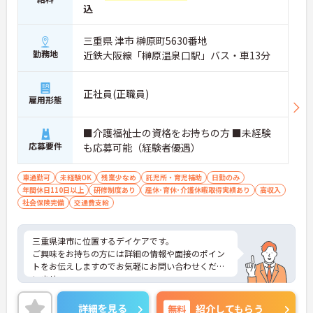
込
三重県 津市 榊原町5630番地
勤務地
近鉄大阪線「榊原温泉口駅」バス・車13分
正社員(正職員)
雇用形態
■介護福祉士の資格をお持ちの方 ■未経験
応募要件
も応募可能（経験者優遇）
車通勤可
未経験OK
残業少なめ
託児所・育児補助
日勤のみ
年間休日110日以上
研修制度あり
産休･育休･介護休暇取得実績あり
高収入
社会保険完備
交通費支給
三重県津市に位置するデイケアです。
ご興味をお持ちの方には詳細の情報や面接のポイン
トをお伝えしますのでお気軽にお問い合わせくださ
いませ。
詳細を見る
無料
紹介してもらう