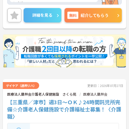
いませ。
詳細を見る
無料
紹介してもらう
デイケア（通所リハ）
更新日：2026年07月27日
医療法人凰林会介護老人保健施設 さくら苑
医療法人凰林会
【三重県／津市】週3日～ＯＫ♪24時間託児所完
備☆介護老人保健施設で介護福祉士募集！〈介護
職〉