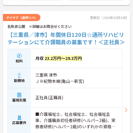
デイケア（通所リハ）
更新日：2026年03月30日
名称非公開 ※詳細はお問合せください
【三重県／津市】年間休日120日☆通所リハビリ
テーションにて介護職員の募集です！＜正社員＞
月収
23.2万円～29.3万円
給料
三重県 津市
勤務地
ＪＲ紀勢本線(亀山－新宮)
正社員(正職員)
雇用形態
■介護福祉士、社会福祉士、社会福祉主
事、介護職員初任者研修(ヘルパー2級)、実
応募要件
務者研修(ヘルパー1級)のいずれかの資格必
須 ■普通自動車運転免許：必須 ■経験：不