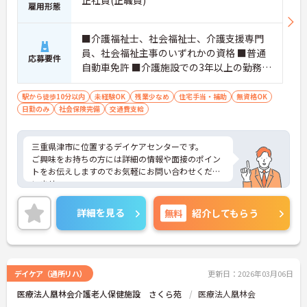
雇用形態
■介護福祉士、社会福祉士、介護支援専門
員、社会福祉主事のいずれかの資格 ■普通
応募要件
自動車免許 ■介護施設での3年以上の勤務経
験
駅から徒歩10分以内
未経験OK
残業少なめ
住宅手当・補助
無資格OK
日勤のみ
社会保険完備
交通費支給
三重県津市に位置するデイケアセンターです。
ご興味をお持ちの方には詳細の情報や面接のポイン
トをお伝えしますのでお気軽にお問い合わせくださ
いませ。
詳細を見る
無料
紹介してもらう
デイケア（通所リハ）
更新日：2026年03月06日
医療法人凰林会介護老人保健施設 さくら苑
医療法人凰林会