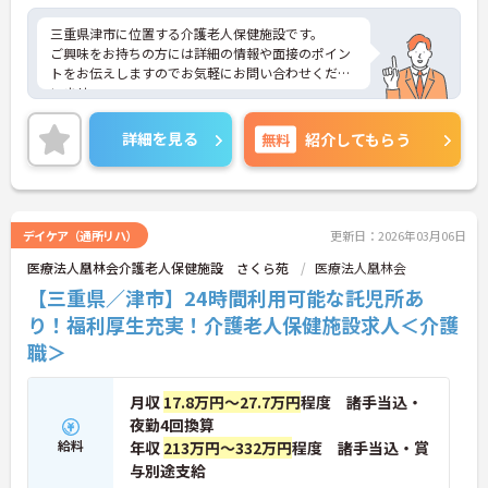
三重県津市に位置する介護老人保健施設です。
ご興味をお持ちの方には詳細の情報や面接のポイン
トをお伝えしますのでお気軽にお問い合わせくださ
いませ。
詳細を見る
無料
紹介してもらう
デイケア（通所リハ）
更新日：2026年03月06日
医療法人凰林会介護老人保健施設 さくら苑
医療法人凰林会
【三重県／津市】24時間利用可能な託児所あ
り！福利厚生充実！介護老人保健施設求人＜介護
職＞
月収
17.8万円～27.7万円
程度 諸手当込・
夜勤4回換算
給料
年収
213万円～332万円
程度 諸手当込・賞
与別途支給