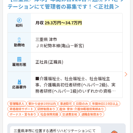
テーションにて管理者の募集です！＜正社員＞
月収
29.3万円～34.7万円
給料
三重県 津市
勤務地
ＪＲ紀勢本線(亀山－新宮)
正社員(正職員)
雇用形態
■介護福祉士、社会福祉士、社会福祉主
事、介護職員初任者研修(ヘルパー2級)、実
応募要件
務者研修(ヘルパー1級)のいずれかの資格必
須 ■普通自動車運転免許：必須 ■経験：必
須
管理職求人
駅から徒歩10分以内
車通勤可
日勤のみ
年間休日110日以上
資格取得サポート
研修制度あり
産休･育休･介護休暇取得実績あり
ボーナス・賞与あり
社会保険完備
交通費支給
退職金制度あり
三重県津市に位置する通所リハビリテーションにて