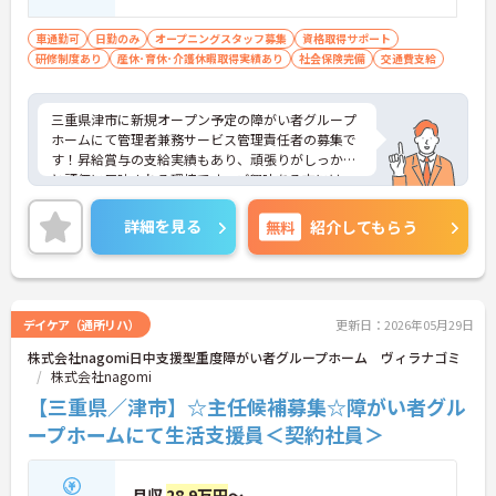
車通勤可
日勤のみ
オープニングスタッフ募集
資格取得サポート
研修制度あり
産休･育休･介護休暇取得実績あり
社会保険完備
交通費支給
三重県津市に新規オープン予定の障がい者グループ
ホームにて管理者兼務サービス管理責任者の募集で
す！昇給賞与の支給実績もあり、頑張りがしっかり
と評価に反映される環境です。ご興味ある方には、
面接対策ポイントなど、さらに詳細をお話しいたし
ますのでお気軽にご相談ください！
詳細を見る
無料
紹介してもらう
デイケア（通所リハ）
更新日：2026年05月29日
株式会社nagomi日中支援型重度障がい者グループホーム ヴィラナゴミ
株式会社nagomi
【三重県／津市】☆主任候補募集☆障がい者グル
ープホームにて生活支援員＜契約社員＞
月収
28.9万円
～