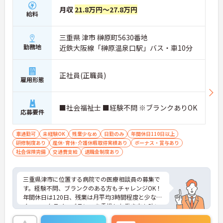
月収
21.8万円～27.8万円
給料
三重県 津市 榊原町5630番地
勤務地
近鉄大阪線「榊原温泉口駅」バス・車10分
正社員(正職員)
雇用形態
■社会福祉士 ■経験不問 ※ブランクありOK
応募要件
車通勤可
未経験OK
残業少なめ
日勤のみ
年間休日110日以上
研修制度あり
産休･育休･介護休暇取得実績あり
ボーナス・賞与あり
社会保険完備
交通費支給
退職金制度あり
三重県津市に位置する病院での医療相談員の募集で
す。経験不問、ブランクのある方もチャレンジOK！
年間休日は120日、残業は月平均3時間程度と少な
く、ワークライフバランスを重視した働き方も叶い
ます。ご興味のある方には、面接対策ポイントな