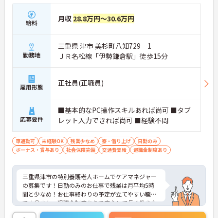
月収
28.8万円～30.6万円
給料
三重県 津市 美杉町八知729‐1
勤務地
ＪＲ名松線「伊勢鎌倉駅」徒歩15分
正社員(正職員)
雇用形態
■基本的なPC操作スキルあれば尚可 ■タブ
応募要件
レット入力できれば尚可 ■経験不問
車通勤可
未経験OK
残業少なめ
寮・借り上げ
日勤のみ
ボーナス・賞与あり
社会保険完備
交通費支給
退職金制度あり
三重県津市の特別養護老人ホームでケアマネジャー
の募集です！日勤のみのお仕事で残業は月平均5時
間と少なめ！お仕事終わりの予定が立てやすい職場
です◎また、退職金制度ありで安心して長く働きや
すい環境が整っています♪ご興味のある方は面接ポ