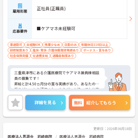
正社員(正職員)
雇用形態
■ケアマネ未経験可
応募要件
車通勤可
未経験OK
残業少なめ
日勤のみ
年間休日110日以上
研修制度あり
産休･育休･介護休暇取得実績あり
ボーナス・賞与あり
社会保険完備
交通費支給
退職金制度あり
三重県津市にある介護医療院でケアマネ兼病棟相談
員の募集です！
昇給と計4.50ヵ月分の賞与実績があり、あなたの頑
張りがしっかり評価され、やりがいを持ってお仕事
ができます！
また、日勤のみで残業も少なめのため、プライベー
詳細を見る
無料
紹介してもらう
トの時間をしっかり確保でき、仕事との両立がしや
すいです◎
ご興味ある方は面接ポイントをお伝えしますので、
お気軽にご連絡ください。
更新日：2026年06月18日
医療法人思源会 岩崎病院
医療法人思源会 岩崎病院