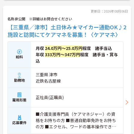
更新日：2026年08月06日
名称非公開 ※詳細はお問合せください
【三重県／津市】土日休み★マイカー通勤OK♪2
施設と訪問にてケアマネを募集！〈ケアマネ〉
月収
24.0万円～25.0万円
程度 諸手当込
年収
333万円～347万円
程度 諸手当・賞与
給料
込
三重県 津市
勤務地
近鉄名古屋線
正社員(正職員)
雇用形態
■介護支援専門員（ケアマネジャー）の資
格をお持ちの方 ■普通自動車免許をお持ち
応募要件
の方 ■エクセル、ワードの基本操作できる
方