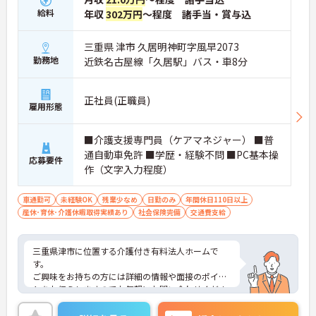
給料
年収
302万円
～程度 諸手当・賞与込
三重県 津市 久居明神町字風早2073
勤務地
近鉄名古屋線「久居駅」バス・車8分
正社員(正職員)
雇用形態
■介護支援専門員（ケアマネジャー） ■普
通自動車免許 ■学歴・経験不問 ■PC基本操
応募要件
作（文字入力程度）
車通勤可
未経験OK
残業少なめ
日勤のみ
年間休日110日以上
産休･育休･介護休暇取得実績あり
社会保険完備
交通費支給
三重県津市に位置する介護付き有料法人ホームで
す。
ご興味をお持ちの方には詳細の情報や面接のポイン
トをお伝えしますのでお気軽にお問い合わせくださ
いませ。