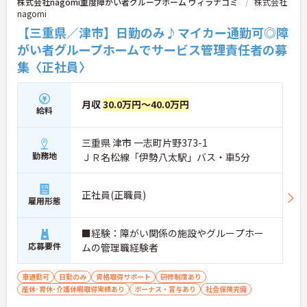
株式会社nagomi重度障がい者グループホーム ヴィラナゴミ
株式会社
nagomi
【三重県／津市】日勤のみ♪マイカー通勤可◎障
がい者グループホームでサービス管理責任者の募
集〈正社員〉
月収
30.0万円～40.0万円
給料
三重県 津市 一志町片野373-1
勤務地
ＪＲ名松線「伊勢八太駅」バス・車5分
正社員(正職員)
雇用形態
■経験：障がい関係の施設やグループホー
応募要件
ムの管理職経験者
車通勤可
日勤のみ
資格取得サポート
研修制度あり
産休･育休･介護休暇取得実績あり
ボーナス・賞与あり
社会保険完備