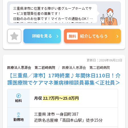
三重県津市に位置する障がい者グループホームでサ
ービス管理責任者の募集です！
日勤のみのお仕事です！マイカーでの通勤もOK！資
格取得支援制度もあるため働きながら取得可能でご
自身のスキルアップもできます！フォロー体制もあ
り、経験に関わらず安心してスタートできます。
詳細を見る
無料
紹介してもらう
こちらの求人にご興味がございましたら面接のポイ
ントもお伝えしますので是非ご応募お待ちしており
ます。
更新日：2026年06月22日
医療法人思源会 第二岩崎病院
医療法人思源会 第二岩崎病院
【三重県／津市】17時終業♪年間休日110日！介
護医療院でケアマネ兼病棟相談員募集＜正社員＞
月収
22.7万円～25.0万円
給料
三重県 津市 一身田町387
勤務地
近鉄名古屋線「高田本山駅」徒歩15分