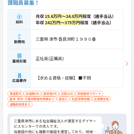
護職員募集！
月収
15.6万円～24.0万円
程度（諸手当込）
給料
年収
242万円～375万円
程度（諸手当込）
三重県 津市 香良洲町１９９０番
勤務地
正社員(正職員)
雇用形態
【求める資格・経験】 ■不問
応募要件
車通勤可
未経験OK
無資格OK
日勤のみ
資格取得サポート
産休･育休･介護休暇取得実績あり
高収入
社会保険完備
交通費支給
退職金制度あり
三重県津市にある社会福祉法人が運営するデイサー
ビスセンターでの求人です。
当施設の他にも複数の施設を運営しており、地域に