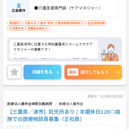
■介護支援専門員（ケアマネジャー）
応募要件
車通勤可
日勤のみ
産休･育休･介護休暇取得実績あり
社会保険完備
交通費支給
退職金制度あり
三重県津市に位置する特別養護老人ホームでのケア
マネジャーの募集です！
昇給実績もあり、頑張りがしっかりと評価に反映さ
れる環境です。
詳細を見る
無料
紹介してもらう
ご興味ある方には、面接対策ポイントなど、さらに
詳細をお話しいたしますのでお気軽にご相談くださ
い！
更新日：2026年05月29日
医療法人凰林会榊原白鳳病院
医療法人凰林会
【三重県／津市】託児所あり♪年間休日120◎病
院での医療相談員募集（正社員）