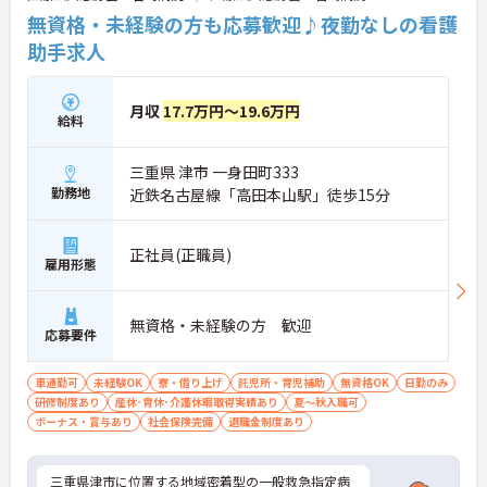
無資格・未経験の方も応募歓迎♪夜勤なしの看護
助手求人
月収
17.7万円～19.6万円
給料
三重県 津市 一身田町333
勤務地
近鉄名古屋線「高田本山駅」徒歩15分
正社員(正職員)
雇用形態
無資格・未経験の方 歓迎
応募要件
車通勤可
未経験OK
寮・借り上げ
託児所・育児補助
無資格OK
日勤のみ
研修制度あり
産休･育休･介護休暇取得実績あり
夏～秋入職可
ボーナス・賞与あり
社会保険完備
退職金制度あり
三重県津市に位置する地域密着型の一般救急指定病