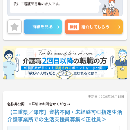
院にて看護師募集の求人です。
津市北部、河芸、芸濃、安濃町を医療圏とした地域
に根ざした思いやりのある安心・安全な医療、介護
を提供しています。
詳細を見る
無料
紹介してもらう
福利厚生が大変整っており、時短勤務制度や保育補
助がございますので、子育て中の方にも安心してご
就業いただけます。
ご興味ある方には面接対策ポイントなど、さらに詳
細をお話しいたしますのでお気軽にご相談くださ
い。
更新日：2026年06月18日
名称非公開 ※詳細はお問合せください
【三重県／津市】資格不問・未経験可◎指定生活
介護事業所での生活支援員募集＜正社員＞