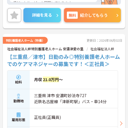
根付いたサービスを展開しております。
施設未経験の方でも入職しやすいよう、しっかりフ
ォローして頂けますので安心です♪
詳細を見る
無料
紹介してもらう
少しでも興味をお持ち頂けましたら、お気軽にお問
い合わせ下さいませ。
特別養護老人ホーム（特養）
更新日：2026年06月02日
社会福祉法人絆特別養護老人ホーム 安濃津愛の里
社会福祉法人絆
【三重県／津市】日勤のみ◎特別養護老人ホーム
でのケアマネジャーの募集です！＜正社員＞
月収
21.0万円
～
給料
三重県 津市 安濃町妙法寺727
勤務地
近鉄名古屋線「津新町駅」バス・車14分
正社員(正職員)
雇用形態