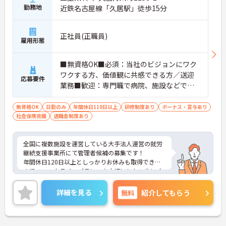
勤務地
近鉄名古屋線「久居駅」徒歩15分
正社員(正職員)
雇用形態
■無資格OK■必須：当社のビジョンにワク
ワクする方、価値観に共感できる方／送迎
応募要件
業務■歓迎：専門職で病院、施設などでの
リーダー経験・マネジメント経験あり／責
任感がありレジリエンスが高い方
無資格OK
日勤のみ
年間休日110日以上
研修制度あり
ボーナス・賞与あり
社会保険完備
退職金制度あり
全国に複数施設を運営している大手法人運営の就労
継続支援事業所にて管理者候補の募集です！
年間休日120日以上としっかりお休みも取得できる
ので、ワークライフバランスを大切にしたい方にオ
ススメです◎外部研修費補助制度もありますので働
きながらスキルアップも目指せます♪
詳細を見る
無料
紹介してもらう
ご興味のある方には、面接対策ポイントなど、さら
に詳細をお話しいたしますのでお気軽にご相談くだ
さい！