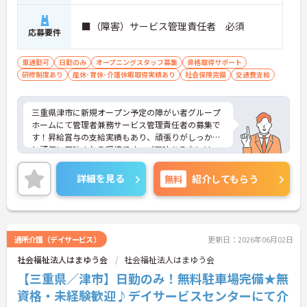
■（障害）サービス管理責任者 必須
応募要件
車通勤可
日勤のみ
オープニングスタッフ募集
資格取得サポート
研修制度あり
産休･育休･介護休暇取得実績あり
社会保険完備
交通費支給
三重県津市に新規オープン予定の障がい者グループ
ホームにて管理者兼務サービス管理責任者の募集で
す！昇給賞与の支給実績もあり、頑張りがしっかり
と評価に反映される環境です。ご興味ある方には、
面接対策ポイントなど、さらに詳細をお話しいたし
ますのでお気軽にご相談ください！
詳細を見る
無料
紹介してもらう
通所介護（デイサービス）
更新日：2026年06月02日
社会福祉法人はまゆう会
社会福祉法人はまゆう会
【三重県／津市】日勤のみ！無料駐車場完備★無
資格・未経験歓迎♪デイサービスセンターにて介