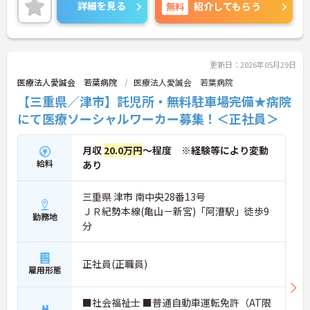
ど、さらに詳細をお話しいたしますのでお気軽にご
詳細を見る
無料
紹介してもらう
相談ください！
更新日：2026年05月29日
医療法人愛誠会 若葉病院
医療法人愛誠会 若葉病院
【三重県／津市】託児所・無料駐車場完備★病院
にて医療ソーシャルワーカー募集！＜正社員＞
月収
20.0万円
～程度 ※経験等により変動
給料
あり
三重県 津市 南中央28番13号
ＪＲ紀勢本線(亀山－新宮)「阿漕駅」徒歩9
勤務地
分
正社員(正職員)
雇用形態
■社会福祉士 ■普通自動車運転免許（AT限