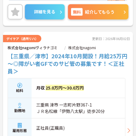
詳細を見る
無料
紹介してもらう
デイケア（通所リハ）
更新日：2026年06月02日
株式会社nagomiヴィラナゴミ
株式会社nagomi
【三重県／津市】2024年10月開設！月給25万円
～◎障がい者GFでのサビ管の募集です！＜正社
員＞
月収
25.0万円～30.0万円
給料
三重県 津市 一志町片野367-1
勤務地
ＪＲ名松線「伊勢八太駅」徒歩20分
正社員(正職員)
雇用形態