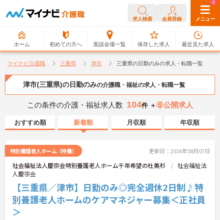
0
0
求人検索
会員登録
メニュー
ホーム
初めての方へ
面談会場一覧
保存した求人
最近見た求人
マイナビ介護職
三重県
津市
三重県の日勤のみの求人・転職一覧
津市(三重県)の日勤のみ
の介護職・福祉の求人・転職一覧
104
この条件の介護・福祉求人数
非公開求人
件 ＋
おすすめ順
新着順
月収順
年収順
特別養護老人ホーム（特養）
更新日：2026年08月07日
社会福祉法人慶宗会特別養護老人ホーム千年希望の杜美杉
社会福祉法
人慶宗会
【三重県／津市】日勤のみ◎完全週休2日制♪特
別養護老人ホームのケアマネジャー募集＜正社員
＞