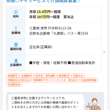
完備◎デイサービスで介護職員募集！
月収
15.0万円
～程度
給料
年収
207万円
～程度 賞与込
三重県 津市 戸木町4113-56
勤務地
近鉄名古屋線「久居駅」バス・車15分
正社員(正職員)
雇用形態
■学歴・資格・経験不問 ■普通自動車免許
応募要件
車通勤可
未経験OK
託児所・育児補助
無資格OK
日勤のみ
年間休日110日以上
資格取得サポート
ボーナス・賞与あり
社会保険完備
交通費支給
三重県津市に位置するデイサービスです。
ご興味をお持ちの方には詳細の情報や面接のポイン
トをお伝えしますのでお気軽にお問い合わせくださ