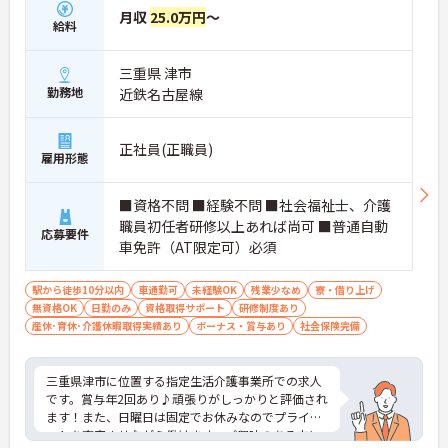
月収
25.0万円
～
給料
三重県 津市
勤務地
近鉄名古屋線
正社員(正職員)
雇用形態
■資格不問 ■経験不問 ■社会福祉士、介護
職員初任者研修以上あれば尚可 ■普通自動
応募要件
車免許（AT限定可）必須
駅から徒歩10分以内
車通勤可
未経験OK
残業少なめ
寮・借り上げ
無資格OK
日勤のみ
資格取得サポート
研修制度あり
産休･育休･介護休暇取得実績あり
ボーナス・賞与あり
社会保険完備
三重県津市に位置する指定生活介護事業所での求人
です。賞与年2回あり♪頑張りがしっかりと評価され
ます！また、日曜日は固定でお休みなのでプライベ
ートを充実させながら働けます。ご興味のある方に