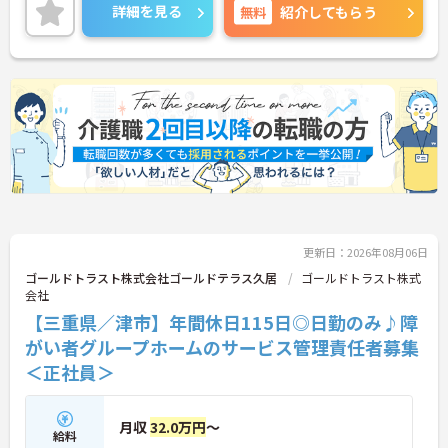
イントをお伝えしますので、お気軽にご相談くださ
詳細を見る
無料
紹介してもらう
い！
更新日：2026年08月06日
ゴールドトラスト株式会社ゴールドテラス久居
ゴールドトラスト株式
会社
【三重県／津市】年間休日115日◎日勤のみ♪障
がい者グループホームのサービス管理責任者募集
＜正社員＞
月収
32.0万円
～
給料