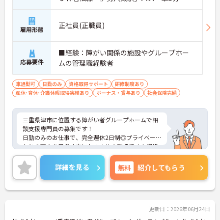
正社員(正職員)
雇用形態
■経験：障がい関係の施設やグループホー
応募要件
ムの管理職経験者
車通勤可
日勤のみ
資格取得サポート
研修制度あり
産休･育休･介護休暇取得実績あり
ボーナス・賞与あり
社会保険完備
三重県津市に位置する障がい者グループホームで相
談支援専門員の募集です！
日勤のみのお仕事で、完全週休2日制◎プライベー
トとの両立を目指す方におすすめの環境です！資格
取得支援制度もあるため働きながら取得可能でご自
身のスキルアップもできます！フォロー体制もあ
詳細を見る
無料
紹介してもらう
り、経験に関わらず安心してスタートできます。
こちらの求人にご興味がございましたら面接のポイ
ントもお伝えしますので是非ご応募お待ちしており
ます。
更新日：2026年06月24日