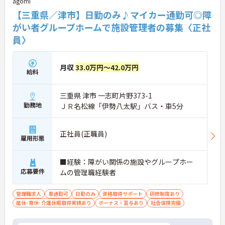
agomi
【三重県／津市】日勤のみ♪マイカー通勤可◎障
がい者グループホームで施設管理者の募集〈正社
員〉
月収
33.0万円～42.0万円
給料
三重県 津市 一志町片野373-1
勤務地
ＪＲ名松線「伊勢八太駅」バス・車5分
正社員(正職員)
雇用形態
■経験：障がい関係の施設やグループホー
応募要件
ムの管理職経験者
管理職求人
車通勤可
日勤のみ
資格取得サポート
研修制度あり
産休･育休･介護休暇取得実績あり
ボーナス・賞与あり
社会保険完備