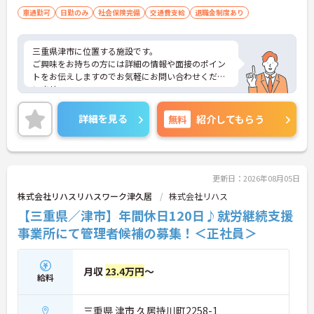
車通勤可
日勤のみ
社会保険完備
交通費支給
退職金制度あり
三重県津市に位置する施設です。
ご興味をお持ちの方には詳細の情報や面接のポイン
トをお伝えしますのでお気軽にお問い合わせくださ
いませ。
詳細を見る
無料
紹介してもらう
更新日：2026年08月05日
株式会社リハスリハスワーク津久居
株式会社リハス
【三重県／津市】年間休日120日♪就労継続支援
事業所にて管理者候補の募集！＜正社員＞
月収
23.4万円
～
給料
三重県 津市 久居持川町2258-1