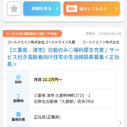
は、面接対策ポイントなど、さらに詳細をご案内し
ますのでお気軽にご相談ください！
詳細を見る
無料
紹介してもらう
サービス付き高齢者向け住宅（サ高住）
更新日：2026年06月12日
ゴールドエイジ株式会社ゴールドエイジ久居
ゴールドエイジ株式会社
【三重県／津市】日勤のみ◎福利厚生充実♪サー
ビス付き高齢者向け住宅の生活相談員募集＜正社
員＞
月収
22.2万円
～
給料
三重県 津市 久居明神町2715‐1
勤務地
近鉄名古屋線「久居駅」徒歩29分
正社員(正職員)
雇用形態