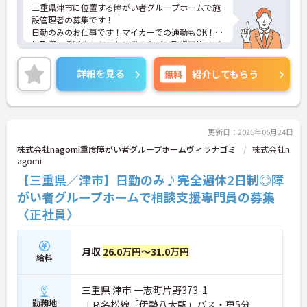
三重県津市に位置する障がい者グループホームで施
設管理者の募集です！
日勤のみのお仕事です！マイカーでの通勤もOK！資
格取得支援制度もあるため働きながら取得可能でご
自身のスキルアップもできます！フォロー体制もあ
り、経験に関わらず安心してスタートできます。
詳細を見る
無料
紹介してもらう
こちらの求人にご興味がございましたら面接のポイ
ントもお伝えしますので是非ご応募お待ちしており
ます。
更新日：2026年06月24日
株式会社nagomi重度障がい者グループホームヴィラナゴミ
株式会社n
agomi
【三重県／津市】日勤のみ♪完全週休2日制◎障
がい者グループホームで相談支援専門員の募集
〈正社員〉
月収
26.0万円～31.0万円
給料
三重県 津市 一志町片野373-1
勤務地
ＪＲ名松線「伊勢八太駅」バス・車5分