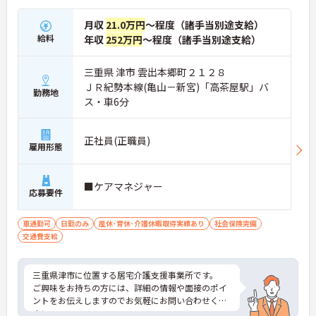
月収
21.0万円
～程度（諸手当別途支給）
給料
年収
252万円
～程度（諸手当別途支給）
三重県 津市 雲出本郷町２１２８
ＪＲ紀勢本線(亀山－新宮)「高茶屋駅」バ
勤務地
ス・車6分
正社員(正職員)
雇用形態
■ケアマネジャー
応募要件
車通勤可
日勤のみ
産休･育休･介護休暇取得実績あり
社会保険完備
交通費支給
三重県津市に位置する居宅介護支援事業所です。
ご興味をお持ちの方には、詳細の情報や面接のポイ
ントをお伝えしますのでお気軽にお問い合わせくだ
さい。