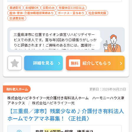
あれば尚可
車通勤可
未経験OK
日勤のみ
年間休日110日以上
産休･育休･介護休暇取得実績あり
ボーナス・賞与あり
社会保険完備
交通費支給
三重県津市に位置するイオン直営リハビリデイサー
ビスでの求人です。賞与年3回あり◎頑張りがしっか
りと評価されます！ご興味のある方には、面接対策
ポイントなど、さらに詳細をご案内しますのでお気
軽にご相談ください！
詳細を見る
無料
紹介してもらう
有料老人ホーム
更新日：2026年06月25日
株式会社ハピネライフ一光介護付き有料法人ホーム ハーモニーハウス津
アネックス
株式会社ハピネライフ一光
【三重県／津市】残業少なめ♪介護付き有料法人
ホームでケアマネ募集！〈正社員〉
月収
21.0万円
～程度 諸手当込