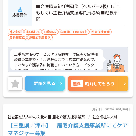
■介護職員初任者研修（ヘルパー2級）以上
もしくは主任介護支援専門員必須 ■経験不
応募要件
問
車通勤可
未経験OK
日勤のみ
年間休日110日以上
社会保険完備
交通費支給
退職金制度あり
三重県津市のサービス付き高齢者向け住宅で生活相
談員の募集です！未経験の方でも応募可能なので、
これから介護業界に挑戦したいという方にピッタリ
の職場です◎ご興味のある方は面接ポイントをお伝
えしますので、お気軽にご連絡ください！
詳細を見る
無料
紹介してもらう
更新日：2026年06月09日
社会福祉法人絆みえ愛の里 居宅介護支援事業所
社会福祉法人絆
【三重県／津市】 居宅介護支援事業所にてケア
マネジャー募集