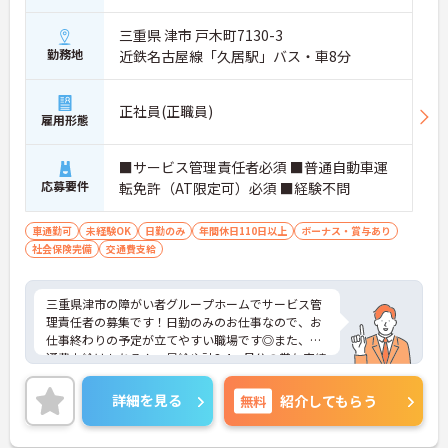
三重県 津市 戸木町7130-3
勤務地
近鉄名古屋線「久居駅」バス・車8分
正社員(正職員)
雇用形態
■サービス管理責任者必須 ■普通自動車運
応募要件
転免許（AT限定可）必須 ■経験不問
車通勤可
未経験OK
日勤のみ
年間休日110日以上
ボーナス・賞与あり
社会保険完備
交通費支給
三重県津市の障がい者グループホームでサービス管
理責任者の募集です！日勤のみのお仕事なので、お
仕事終わりの予定が立てやすい職場です◎また、交
通費支給はもちろん、昇給や計3.4ヵ月分の賞与実績
ありで待遇面もばっちり！あなたの頑張りがしっか
り評価される職場です♪ご興味のある方は面接ポイ
詳細を見る
無料
紹介してもらう
ントをお伝えしますので、お気軽にご連絡くださ
い！