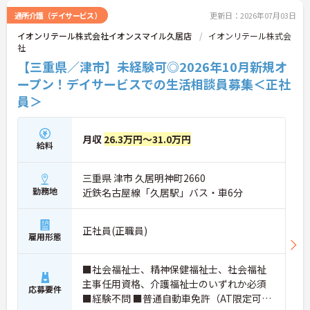
通所介護（デイサービス）
更新日：2026年07月03日
イオンリテール株式会社イオンスマイル久居店
イオンリテール株式会
社
【三重県／津市】未経験可◎2026年10月新規オ
ープン！デイサービスでの生活相談員募集＜正社
員＞
月収
26.3万円～31.0万円
給料
三重県 津市 久居明神町2660
勤務地
近鉄名古屋線「久居駅」バス・車6分
正社員(正職員)
雇用形態
■社会福祉士、精神保健福祉士、社会福祉
主事任用資格、介護福祉士のいずれか必須
応募要件
■経験不問 ■普通自動車免許（AT限定可）