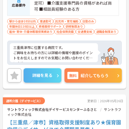
定可） ■介護支援専門員の資格があれば尚
応募要件
可 ■相談員経験のある方
駅から徒歩10分以内
車通勤可
託児所・育児補助
日勤のみ
年間休日110日以上
資格取得サポート
研修制度あり
産休･育休･介護休暇取得実績あり
社会保険完備
交通費支給
退職金制度あり
三重県津市に位置する病院です。
ご興味をお持ちの方には詳細の情報や面接のポイン
トをお伝えしますのでお気軽にお問い合わせくださ
いませ。
詳細を見る
無料
紹介してもらう
通所介護（デイサービス）
更新日：2026年05月26日
サントラフィック株式会社デイサービスセンターふるさと
サントラフ
ィック株式会社
【三重県／津市】資格取得支援制度あり★保育園