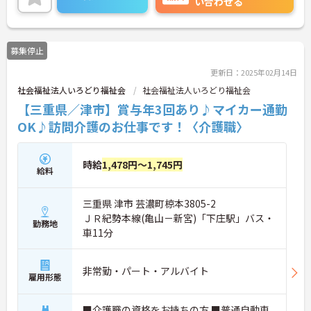
い合わせる
こちらの求人にご興味がございましたら面接のポイ
ントもお伝えしますので是非ご応募お待ちしており
ます。
募集停止
更新日：2025年02月14日
社会福祉法人いろどり福祉会
社会福祉法人いろどり福祉会
【三重県／津市】賞与年3回あり♪マイカー通勤
OK♪訪問介護のお仕事です！〈介護職〉
時給
1,478円～1,745円
給料
三重県 津市 芸濃町椋本3805-2
ＪＲ紀勢本線(亀山－新宮)「下庄駅」バス・
勤務地
車11分
非常勤・パート・アルバイト
雇用形態
■介護職の資格をお持ちの方 ■普通自動車