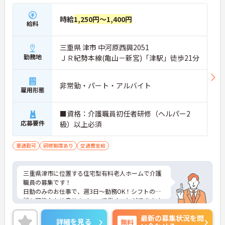
時給
1,250円～1,400円
給料
三重県 津市 中河原西興2051
勤務地
ＪＲ紀勢本線(亀山－新宮)「津駅」徒歩21分
非常勤・パート・アルバイト
雇用形態
■資格：介護職員初任者研修（ヘルパー2
応募要件
級）以上必須
車通勤可
研修制度あり
交通費支給
三重県津市に位置する住宅型有料老人ホームで介護
職員の募集です！
日勤のみのお仕事で、週3日～勤務OK！シフトの相
談も可能なため自分のペースで働くことができます
◎マイカーでの通勤もOK！丁寧な研修とフォロー体
最新の募集状況を問
制で、ご自身のスキルアップもできます！
詳細を見る
無料