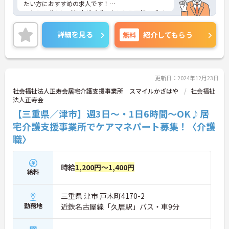
たい方におすすめの求人です！
こちらの求人にご興味がございましたら面接のポイ
ントもお伝えいたしますので是非ご応募お待ちして
おります。
詳細を見る
無料
紹介してもらう
更新日：2024年12月23日
社会福祉法人正寿会居宅介護支援事業所 スマイルかざはや
社会福祉
法人正寿会
【三重県／津市】週3日～・1日6時間～OK♪居
宅介護支援事業所でケアマネパート募集！〈介護
職〉
時給
1,200円～1,400円
給料
三重県 津市 戸木町4170-2
勤務地
近鉄名古屋線「久居駅」バス・車9分