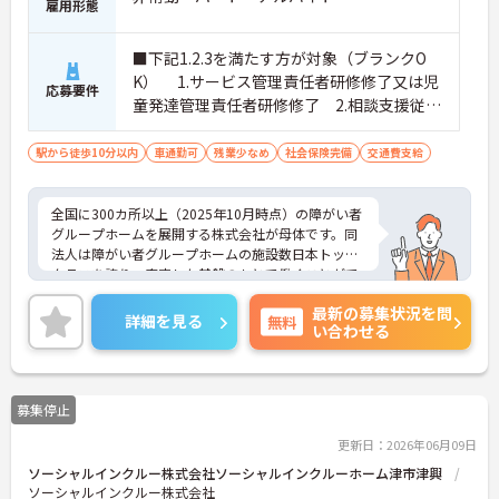
雇用形態
■下記1.2.3を満たす方が対象（ブランクO
K） 1.サービス管理責任者研修修了又は児
応募要件
童発達管理責任者研修修了 2.相談支援従事
者初任者研修修了又は相談支援従事者実務
者研修修了 3.普通自動車運転免許(AT限定
駅から徒歩10分以内
車通勤可
残業少なめ
社会保険完備
交通費支給
可)
全国に300カ所以上（2025年10月時点）の障がい者
グループホームを展開する株式会社が母体です。同
法人は障がい者グループホームの施設数日本トップ
クラスを誇り、安定した基盤のもとで働くことがで
きます。 週2日～、勤務時間は調整可能、平日のみ
最新の募集状況を問
の勤務もご相談いただけます。子育て中の方も多数
詳細を見る
無料
い合わせる
活躍されているなど、ライフスタイルに合わせた柔
軟な働き方が実現できる環境です。20代から60代ま
で幅広い年代のスタッフが在籍しており、風通しの
良い職場です。キャリアアップを目指す方には、正
募集停止
社員登用制度も用意されています。資格を活かし、
ワークライフバランスを大切にしながら長期的にキ
更新日：2026年06月09日
ャリアを築きたい方におすすめです。 ご興味のある
ソーシャルインクルー株式会社ソーシャルインクルーホーム津市津興
方は詳細等をお伝えしますので、お気軽にお問い合
ソーシャルインクルー株式会社
わせください。