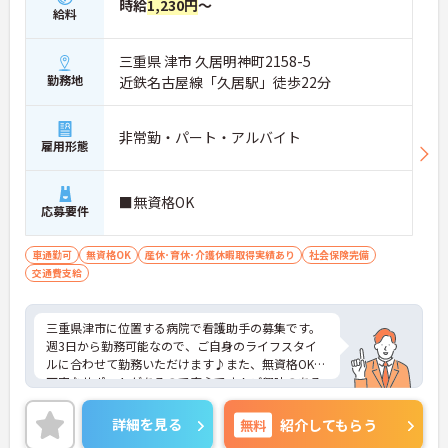
時給
1,230円
～
給料
三重県 津市 久居明神町2158-5
勤務地
近鉄名古屋線「久居駅」徒歩22分
非常勤・パート・アルバイト
雇用形態
■無資格OK
応募要件
車通勤可
無資格OK
産休･育休･介護休暇取得実績あり
社会保険完備
交通費支給
三重県津市に位置する病院で看護助手の募集です。
週3日から勤務可能なので、ご自身のライフスタイ
ルに合わせて勤務いただけます♪また、無資格OK◎
丁寧なサポートがあるので安心です！ご興味のある
方はご面接のポイントお伝えしますのでご気軽にお
問い合わせください。
詳細を見る
無料
紹介してもらう