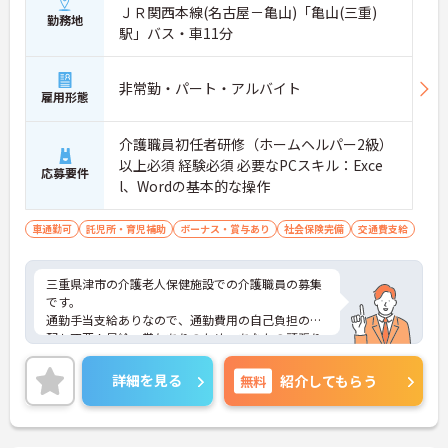
ＪＲ関西本線(名古屋－亀山)「亀山(三重)
勤務地
駅」バス・車11分
非常勤・パート・アルバイト
雇用形態
介護職員初任者研修（ホームヘルパー2級）
以上必須 経験必須 必要なPCスキル：Exce
応募要件
l、Wordの基本的な操作
車通勤可
託児所・育児補助
ボーナス・賞与あり
社会保険完備
交通費支給
三重県津市の介護老人保健施設での介護職員の募集
です。
通勤手当支給ありなので、通勤費用の自己負担の心
配も不要！昇給・賞与ありのため、あなたの頑張り
がしっかり評価されます。
ご興味のある方は、面接のポイントをお伝えします
詳細を見る
無料
紹介してもらう
のでお気軽にお問い合せください。