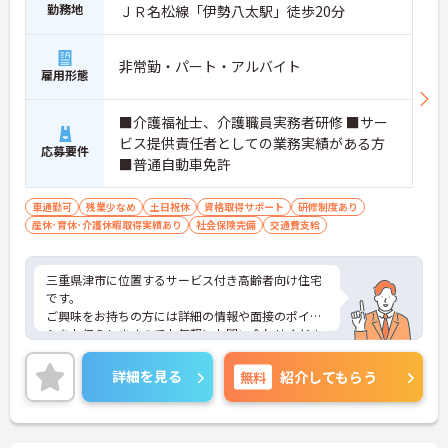
勤務地
ＪＲ名松線「伊勢八太駅」徒歩20分
非常勤・パート・アルバイト
雇用形態
■介護福祉士、介護職員実務者研修 ■サー
ビス提供責任者としての業務実績がある方
応募要件
■普通自動車免許
車通勤可
残業少なめ
土日祝休
資格取得サポート
研修制度あり
産休･育休･介護休暇取得実績あり
社会保険完備
交通費支給
三重県津市に位置するサービス付き高齢者向け住宅
です。
ご興味をお持ちの方には詳細の情報や面接のポイン
トをお伝えしますのでお気軽にお問い合わせくださ
いませ。
詳細を見る
無料
紹介してもらう