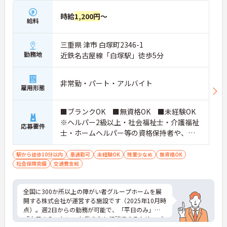
時給
1,200円
～
給料
三重県 津市 白塚町2346-1
勤務地
近鉄名古屋線「白塚駅」徒歩5分
非常勤・パート・アルバイト
雇用形態
■ブランクOK ■無資格OK ■未経験OK
※ヘルパー2級以上・社会福祉士・介護福祉
応募要件
士・ホームヘルパー等の資格保持者や、福
祉系業務経験者、障害者支援施設経験者、
生活支援員、障害者支援員、就労支援員、
駅から徒歩10分以内
車通勤可
未経験OK
残業少なめ
無資格OK
社会保険完備
交通費支給
生活相談員等の経験歓迎
全国に300か所以上の障がい者グループホームを展
開する株式会社が運営する施設です（2025年10月時
点）。週2日からの勤務が可能で、「平日のみ」
「土日のみ」といった働き方も相談できるため、ご