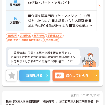
非常勤・パート・アルバイト
雇用形態
■介護支援専門員（ケアマネジャー）の資
格をお持ちの方 ■未経験の方も応募可能 ■
応募要件
基本的なPC操作が出来る方 ■高校卒業以上
■普通自動車免許をお持ちの方(必須）
車通勤可
未経験OK
無資格OK
研修制度あり
産休･育休･介護休暇取得実績あり
交通費支給
三重県津市に位置する居宅介護支援事業所です。
ご興味をお持ちの方には詳細の情報や面接のポイン
トをお伝えしますのでお気軽にお問い合わせくださ
いませ。
詳細を見る
無料
紹介してもらう
更新日：2022年08月29日
独立行政法人国立病院機構 榊原病院
独立行政法人国立病院機構 榊