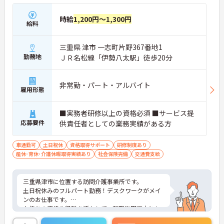
時給
1,200円～1,300円
給料
三重県 津市 一志町片野367番地1
勤務地
ＪＲ名松線「伊勢八太駅」徒歩20分
非常勤・パート・アルバイト
雇用形態
■実務者研修以上の資格必須 ■サービス提
応募要件
供責任者としての業務実績がある方
車通勤可
土日祝休
資格取得サポート
研修制度あり
産休･育休･介護休暇取得実績あり
社会保険完備
交通費支給
三重県津市に位置する訪問介護事業所です。
土日祝休みのフルパート勤務！デスクワークがメイ
ンのお仕事です。
お持ちの資格や経験を活かして、転職後即戦力とし
て活躍できる環境があります。