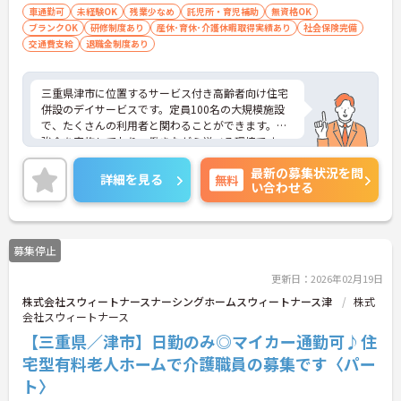
車通勤可
未経験OK
残業少なめ
託児所・育児補助
無資格OK
ブランクOK
研修制度あり
産休･育休･介護休暇取得実績あり
社会保険完備
交通費支給
退職金制度あり
三重県津市に位置するサービス付き高齢者向け住宅
併設のデイサービスです。定員100名の大規模施設
で、たくさんの利用者と関わることができます。勉
強会を実施しており、働きながら学べる環境です。
母体の安定より福利厚生も充実しており長く安心し
最新の募集状況を問
てお勤めいただけます。
詳細を見る
無料
い合わせる
ご興味のある方はお気軽にお問い合わせ下さい。
募集停止
更新日：2026年02月19日
株式会社スウィートナースナーシングホームスウィートナース津
株式
会社スウィートナース
【三重県／津市】日勤のみ◎マイカー通勤可♪住
宅型有料老人ホームで介護職員の募集です〈パー
ト〉