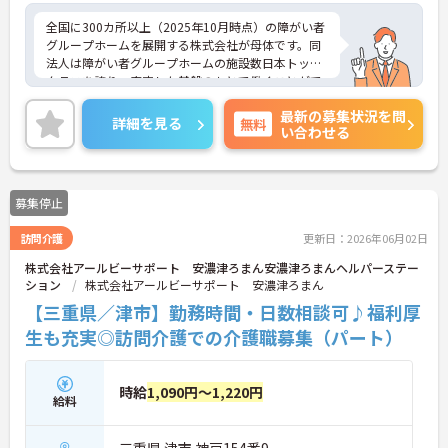
全国に300カ所以上（2025年10月時点）の障がい者
グループホームを展開する株式会社が母体です。同
法人は障がい者グループホームの施設数日本トップ
クラスを誇り、安定した基盤のもとで働くことがで
きます。 週2日～、勤務時間は調整可能、平日のみ
最新の募集状況を問
の勤務もご相談いただけます。子育て中の方も多数
詳細を見る
無料
い合わせる
活躍されているなど、ライフスタイルに合わせた柔
軟な働き方が実現できる環境です。20代から60代ま
で幅広い年代のスタッフが在籍しており、風通しの
良い職場です。キャリアアップを目指す方には、正
募集停止
社員登用制度も用意されています。資格を活かし、
ワークライフバランスを大切にしながら長期的にキ
訪問介護
更新日：2026年06月02日
ャリアを築きたい方におすすめです。 ご興味のある
方は詳細等をお伝えしますので、お気軽にお問い合
株式会社アールビーサポート 安濃津ろまん安濃津ろまんヘルパーステー
わせください。
ション
株式会社アールビーサポート 安濃津ろまん
【三重県／津市】勤務時間・日数相談可♪福利厚
生も充実◎訪問介護での介護職募集（パート）
時給
1,090円～1,220円
給料