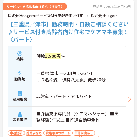
サービス付き高齢者向け住宅（サ高住）
更新日：2026年03月30日
株式会社nagomiサービス付き高齢者向け住宅
株式会社nagomi
【三重県／津市】勤務時間・日数ご相談ください
♪サービス付き高齢者向け住宅でケアマネ募集！
〈パート〉
時給
1,500円
～
給料
三重県 津市 一志町片野367-1
勤務地
ＪＲ名松線「伊勢八太駅」徒歩20分
非常勤・パート・アルバイト
雇用形態
■介護支援専門員（ケアマネジャー） ■実
応募要件
務経験3年以上 ■普通自動車免許
車通勤可
残業少なめ
資格取得サポート
研修制度あり