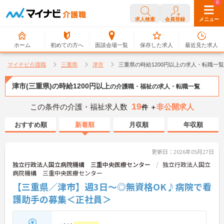
0
0
求人検索
会員登録
メニュー
ホーム
初めての方へ
面談会場一覧
保存した求人
最近見た求人
マイナビ介護職
三重県
津市
三重県の時給1200円以上の求人・転職一覧
津市(三重県)の時給1200円以上
の介護職・福祉の求人・転職一覧
19
この条件の介護・福祉求人数
非公開求人
件 ＋
おすすめ順
新着順
月収順
年収順
更新日：2026年05月27日
独立行政法人国立病院機構 三重中央医療センター
独立行政法人国立
病院機構 三重中央医療センター
【三重県／津市】週3日～◎無資格OK♪病院で看
護助手の募集＜正社員＞