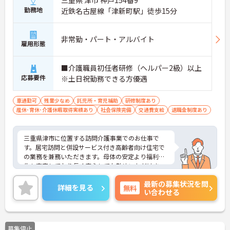
三重県 津市 神戸154番9
勤務地
近鉄名古屋線「津新町駅」徒歩15分
非常勤・パート・アルバイト
雇用形態
■介護職員初任者研修（ヘルパー2級）以上
応募要件
※土日祝勤務できる方優遇
車通勤可
残業少なめ
託児所・育児補助
研修制度あり
産休･育休･介護休暇取得実績あり
社会保険完備
交通費支給
退職金制度あり
三重県津市に位置する訪問介護事業でのお仕事で
す。居宅訪問と併設サービス付き高齢者向け住宅で
の業務を兼務いただきます。母体の安定より福利厚
生も充実しており長く安心してお勤めいただけま
す。
最新の募集状況を問
ご興味のある方はお気軽にお問い合わせ下さい。
詳細を見る
無料
い合わせる
募集停止