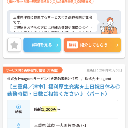
産休･育休･介護休暇取得実績あり
社会保険完備
交通費支給
三重県津市に位置するサービス付き高齢者向け住宅
です。
ご興味をお持ちの方には詳細の情報や面接のポイン
トをお伝えしますのでお気軽にお問い合わせくださ
いませ。
詳細を見る
無料
紹介してもらう
サービス付き高齢者向け住宅（サ高住）
更新日：2026年03月06日
株式会社nagomiサービス付き高齢者向け住宅
株式会社nagomi
【三重県／津市】福利厚生充実★土日祝日休み◎
勤務時間・日数ご相談ください♪〈パート〉
時給
1,200円
～
給料
三重県 津市 一志町片野367-1