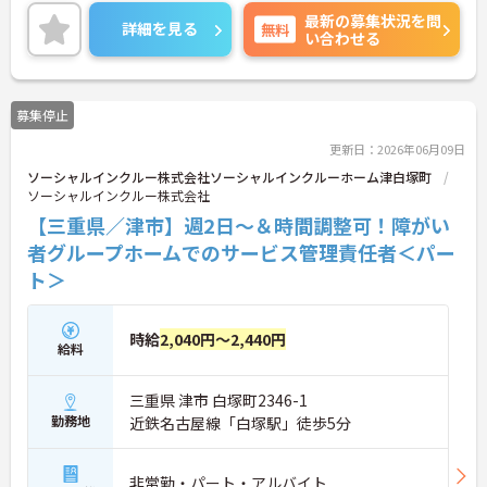
自身のライフスタイルに合わせて柔軟に働けます。
最新の募集状況を問
ご家庭やプライベートとの両立、Wワークを希望さ
詳細を見る
無料
い合わせる
れる方にもぴったりです。未経験・無資格からスタ
ートできるお仕事で、入社後は先輩スタッフが1か
ら丁寧にサポートするため、安心して業務を始めら
れます。実際に20代から60代まで幅広い年代のスタ
募集停止
ッフが活躍中です。ご興味のある方には、面接対策
ポイントなど、さらに詳細をお話ししますのでお気
更新日：2026年06月09日
軽にご相談ください！
ソーシャルインクルー株式会社ソーシャルインクルーホーム津白塚町
ソーシャルインクルー株式会社
【三重県／津市】週2日～＆時間調整可！障がい
者グループホームでのサービス管理責任者＜パー
ト＞
時給
2,040円～2,440円
給料
三重県 津市 白塚町2346-1
勤務地
近鉄名古屋線「白塚駅」徒歩5分
非常勤・パート・アルバイト