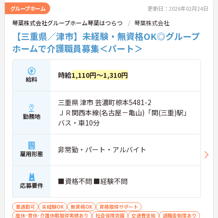
グループホーム
更新日：2026年02月24日
琴葉株式会社グループホーム琴葉はつらつ
琴葉株式会社
【三重県／津市】未経験・無資格OK◎グループ
ホームで介護職員募集＜パート＞
時給
1,110円～1,310円
給料
三重県 津市 芸濃町椋本5481-2
ＪＲ関西本線(名古屋－亀山)「関(三重)駅」
勤務地
バス・車10分
非常勤・パート・アルバイト
雇用形態
■資格不問 ■経験不問
応募要件
車通勤可
未経験OK
無資格OK
資格取得サポート
産休･育休･介護休暇取得実績あり
社会保険完備
交通費支給
退職金制度あり