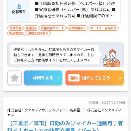
■介護職員初任者研修（ヘルパー2級）必須
■実務者研修（ヘルパー1級）あれば尚可 ■
応募要件
介護福祉士あれば尚可 ■介護施設での実務
経験6カ月以上の経験必須
夜勤専従
車通勤可
資格取得サポート
研修制度あり
ボーナス・賞与あり
交通費支給
退職金制度あり
残業なしはもちろん、駐車場もあるのでマイカー通
勤もできます！見学も随時行っていますので、もし
ご興味ある方は面接ポイントをお伝えしますので、
お気軽にお問い合わせください♪
詳細を見る
無料
紹介してもらう
更新日：2025年02月26日
株式会社アクアメディカルシンフォニー高茶屋
株式会社アクアメディ
カル
【三重県／津市】日勤のみ◎マイカー通勤可♪有
料老人ホームでの訪問介護員〈パート〉