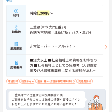
時給
1,200円
～
給料
三重県 津市 大門1番3号
勤務地
近鉄名古屋線「津新町駅」バス・車7分
非常勤・パート・アルバイト
雇用形態
■短大以上 ■社会福祉士の資格をお持ちの
方 ■社会福祉士としての経験者（入退院支
応募要件
援及び地域連携業務に関する経験があれば
尚可）
車通勤可
残業少なめ
産休･育休･介護休暇取得実績あり
交通費支給
三重県津市に位置する回復期病院です。
ご興味をお持ちの方には詳細の情報や面接のポイン
トをお伝えしますのでお気軽にお問い合わせくださ
いませ。