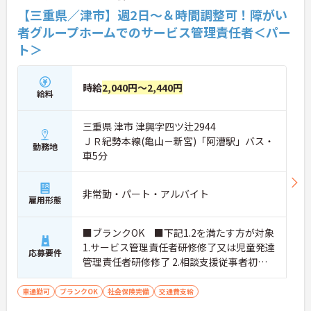
【三重県／津市】週2日～＆時間調整可！障がい
者グループホームでのサービス管理責任者＜パー
ト＞
時給
2,040円～2,440円
給料
三重県 津市 津興字四ツ辻2944
ＪＲ紀勢本線(亀山－新宮)「阿漕駅」バス・
勤務地
車5分
非常勤・パート・アルバイト
雇用形態
■ブランクOK ■下記1.2を満たす方が対象
1.サービス管理責任者研修修了又は児童発達
応募要件
管理責任者研修修了 2.相談支援従事者初任
者研修修了又は相談支援従事者実務者研修
修了
車通勤可
ブランクOK
社会保険完備
交通費支給