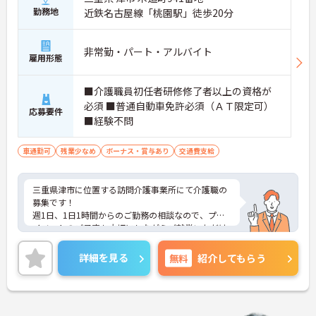
勤務地
近鉄名古屋線「桃園駅」徒歩20分
非常勤・パート・アルバイト
雇用形態
■介護職員初任者研修修了者以上の資格が
必須 ■普通自動車免許必須（ＡＴ限定可）
応募要件
■経験不問
車通勤可
残業少なめ
ボーナス・賞与あり
交通費支給
三重県津市に位置する訪問介護事業所にて介護職の
募集です！
週1日、1日1時間からのご勤務の相談なので、プラ
イベートのご予定も大切にしながらご就業いただけ
ます。
ご興味ある方には、面接対策ポイントなど、さらに
詳細を見る
無料
紹介してもらう
詳細をお話しいたしますのでお気軽にご相談くださ
い！