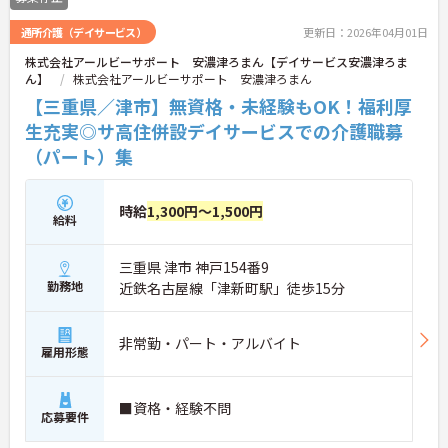
通所介護（デイサービス）
更新日：2026年04月01日
株式会社アールビーサポート 安濃津ろまん【デイサービス安濃津ろま
ん】
株式会社アールビーサポート 安濃津ろまん
【三重県／津市】無資格・未経験もOK！福利厚
生充実◎サ高住併設デイサービスでの介護職募
（パート）集
時給
1,300円～1,500円
給料
三重県 津市 神戸154番9
勤務地
近鉄名古屋線「津新町駅」徒歩15分
非常勤・パート・アルバイト
雇用形態
■資格・経験不問
応募要件