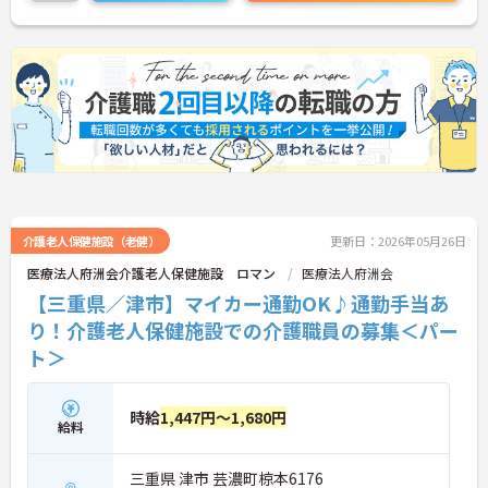
介護老人保健施設（老健）
更新日：2026年05月26日
医療法人府洲会介護老人保健施設 ロマン
医療法人府洲会
【三重県／津市】マイカー通勤OK♪通勤手当あ
り！介護老人保健施設での介護職員の募集＜パー
ト＞
時給
1,447円～1,680円
給料
三重県 津市 芸濃町椋本6176