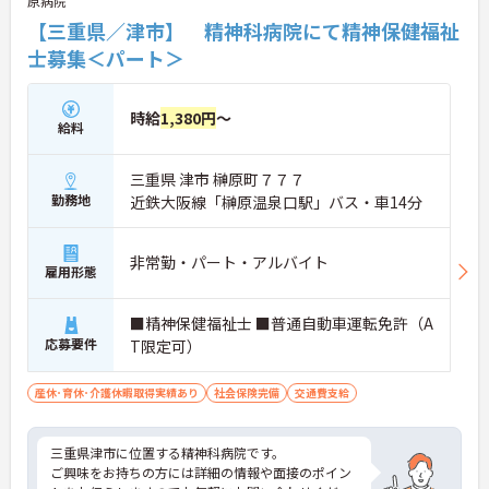
原病院
【三重県／津市】 精神科病院にて精神保健福祉
士募集＜パート＞
時給
1,380円
～
給料
三重県 津市 榊原町７７７
勤務地
近鉄大阪線「榊原温泉口駅」バス・車14分
非常勤・パート・アルバイト
雇用形態
■精神保健福祉士 ■普通自動車運転免許（A
応募要件
T限定可）
産休･育休･介護休暇取得実績あり
社会保険完備
交通費支給
三重県津市に位置する精神科病院です。
ご興味をお持ちの方には詳細の情報や面接のポイン