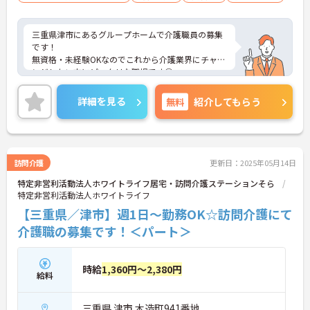
三重県津市にあるグループホームで介護職員の募集
です！
無資格・未経験OKなのでこれから介護業界にチャレ
ンジしたい方にピッタリな職場です◎
日勤のみの勤務で、1日4時間～、週2日～勤務OKな
のでライフスタイルに合わせた働き方ができます♪
詳細を見る
無料
紹介してもらう
ご興味ある方は面接ポイントをお伝えしますので、
お気軽にご連絡ください。
訪問介護
更新日：2025年05月14日
特定非営利活動法人ホワイトライフ居宅・訪問介護ステーションそら
特定非営利活動法人ホワイトライフ
【三重県／津市】週1日～勤務OK☆訪問介護にて
介護職の募集です！＜パート＞
時給
1,360円～2,380円
給料
三重県 津市 木造町941番地