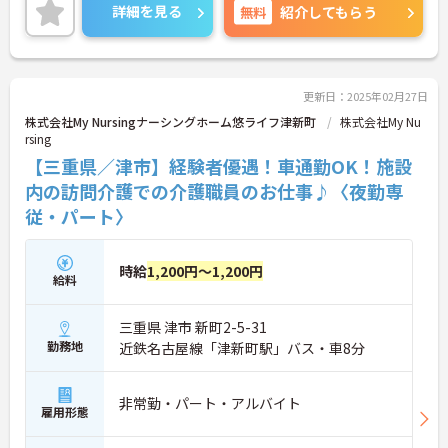
ご興味をお持ちの方はお気軽にお問い合わせくださ
詳細を見る
無料
紹介してもらう
い。
更新日：2025年02月27日
株式会社My Nursingナーシングホーム悠ライフ津新町
株式会社My Nu
rsing
【三重県／津市】経験者優遇！車通勤OK！施設
内の訪問介護での介護職員のお仕事♪〈夜勤専
従・パート〉
時給
1,200円～1,200円
給料
三重県 津市 新町2-5-31
勤務地
近鉄名古屋線「津新町駅」バス・車8分
非常勤・パート・アルバイト
雇用形態