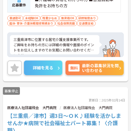
応募要件
免許をお持ちの方
車通勤可
未経験OK
残業少なめ
無資格OK
研修制度あり
産休･育休･介護休暇取得実績あり
社会保険完備
交通費支給
三重県津市に位置する居宅介護支援事業所です。
ご興味をお持ちの方には詳細の情報や面接のポイン
トをお伝えしますのでお気軽にお問い合わせくださ
いませ。
最新の募集状況を問
詳細を見る
無料
い合わせる
募集停止
更新日：2025年02月14日
医療法人社団雄飛会 大門病院
医療法人社団雄飛会 大門病院
【三重県／津市】週3日～ＯＫ♪経験を活かしま
せんか★病院で社会福祉士パート募集！〈介護
職〉