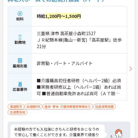
時給
1,200円～1,500円
給料
三重県 津市 高茶屋小森町1527
ＪＲ紀勢本線(亀山－新宮)「高茶屋駅」徒歩
勤務地
21分
非常勤・パート・アルバイト
雇用形態
■介護職員初任者研修（ヘルパー2級）必須
■実務者研修以上（ヘルパー1級）あれば尚
応募要件
可 ■普通自動車免許あれば尚可（ＡＴ限定
可） ■経験不問
車通勤可
未経験OK
産休･育休･介護休暇取得実績あり
社会保険完備
交通費支給
未経験の方でも入社後にきちんと研修をおこなうの
で安心して働くことができます。介護業界で頑張り