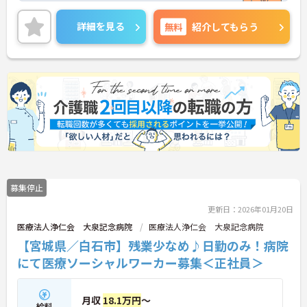
れる方にもおすすめです。ご興味のある方には、面
接対策ポイントなど、さらに詳細をお話しいたしま
詳細を見る
無料
紹介してもらう
すのでお気軽にご相談ください！
募集停止
更新日：2026年01月20日
医療法人浄仁会 大泉記念病院
医療法人浄仁会 大泉記念病院
【宮城県／白石市】残業少なめ♪日勤のみ！病院
にて医療ソーシャルワーカー募集＜正社員＞
月収
18.1万円
～
給料