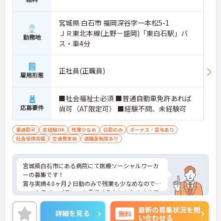
宮城県 白石市 福岡深谷字一本松5-1
ＪＲ東北本線(上野－盛岡)「東白石駅」バ
勤務地
ス・車4分
正社員(正職員)
雇用形態
■社会福祉士必須 ■普通自動車免許あれば
応募要件
尚可（AT限定可） ■経験不問、未経験可
車通勤可
未経験OK
残業少なめ
日勤のみ
ボーナス・賞与あり
社会保険完備
交通費支給
退職金制度あり
宮城県白石市にある病院にて医療ソーシャルワーカ
ーの募集です！
賞与実績4.0ヶ月♪日勤のみで残業も少なめなので、
ワークライフバランスを重視する方にもおすすめで
す。
最新の募集状況を問
ご興味がある方は、ご面接のポイントをお伝えしま
詳細を見る
無料
い合わせる
すので、お気軽にお問い合わせください