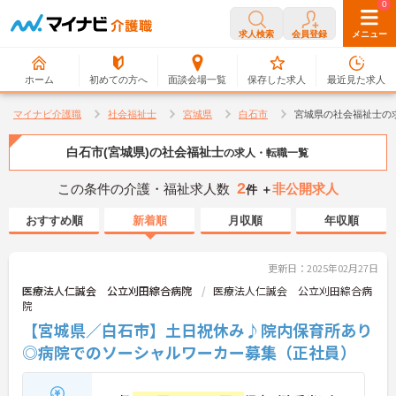
0
0
求人検索
会員登録
メニュー
ホーム
初めての方へ
面談会場一覧
保存した求人
最近見た求人
マイナビ介護職
社会福祉士
宮城県
白石市
宮城県の社会福祉士の
白石市(宮城県)の社会福祉士
の求人・転職一覧
2
この条件の介護・福祉求人数
非公開求人
件 ＋
おすすめ順
新着順
月収順
年収順
更新日：2025年02月27日
医療法人仁誠会 公立刈田綜合病院
医療法人仁誠会 公立刈田綜合病
院
【宮城県／白石市】土日祝休み♪院内保育所あり
◎病院でのソーシャルワーカー募集（正社員）