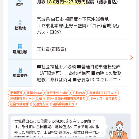
月収
18.0万円～27.0万円
程度（諸手当込）
給料
宮城県 白石市 福岡蔵本下原沖36番地
ＪＲ東北本線(上野－盛岡)「白石(宮城)駅」
勤務地
バス・車8分
正社員(正職員)
雇用形態
■社会福祉士／必須 ■普通自動車運転免許
（AT限定可）／あれば尚可 ■病院での勤務
応募要件
経験／あれば尚可 ■必要なPCスキル／エク
セル・ワードの基本操作
車通勤可
残業少なめ
住宅手当・補助
日勤のみ
年間休日110日以上
資格取得サポート
産休･育休･介護休暇取得実績あり
ボーナス・賞与あり
社会保険完備
交通費支給
退職金制度あり
宮城県白石市に位置する約200床を有する病院で
す。急性期から回復期、地域包括ケアまで地域に根
差した病院です。土日祝がお休み、残業は月平均10
時間程度と少なく、ワークライフバランスを重視さ