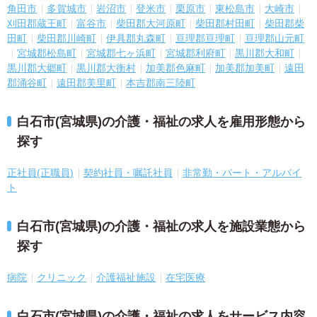
角田市
多賀城市
岩沼市
登米市
栗原市
東松島市
大崎市
刈田郡蔵王町
富谷市
柴田郡大河原町
柴田郡村田町
柴田郡柴
田町
柴田郡川崎町
伊具郡丸森町
亘理郡亘理町
亘理郡山元町
宮城郡松島町
宮城郡七ヶ浜町
宮城郡利府町
黒川郡大和町
黒川郡大郷町
黒川郡大衡村
加美郡色麻町
加美郡加美町
遠田
郡涌谷町
遠田郡美里町
本吉郡南三陸町
白石市(宮城県)の介護・福祉の求人を雇用形態から
探す
正社員(正職員)
契約社員・嘱託社員
非常勤・パート・アルバイ
ト
白石市(宮城県)の介護・福祉の求人を施設業態から
探す
病院
クリニック
介護福祉施設
在宅医療
白石市(宮城県)の介護・福祉の求人をサービス内容