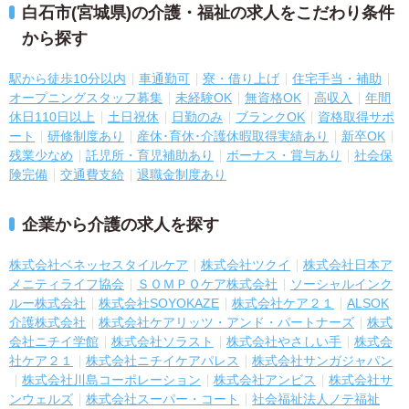
白石市(宮城県)の介護・福祉の求人をこだわり条件
から探す
駅から徒歩10分以内
車通勤可
寮・借り上げ
住宅手当・補助
オープニングスタッフ募集
未経験OK
無資格OK
高収入
年間
休日110日以上
土日祝休
日勤のみ
ブランクOK
資格取得サポ
ート
研修制度あり
産休･育休･介護休暇取得実績あり
新卒OK
残業少なめ
託児所・育児補助あり
ボーナス・賞与あり
社会保
険完備
交通費支給
退職金制度あり
企業から介護の求人を探す
株式会社ベネッセスタイルケア
株式会社ツクイ
株式会社日本ア
メニティライフ協会
ＳＯＭＰＯケア株式会社
ソーシャルインク
ルー株式会社
株式会社SOYOKAZE
株式会社ケア２１
ALSOK
介護株式会社
株式会社ケアリッツ・アンド・パートナーズ
株式
会社ニチイ学館
株式会社ソラスト
株式会社やさしい手
株式会
社ケア２１
株式会社ニチイケアパレス
株式会社サンガジャパン
株式会社川島コーポレーション
株式会社アンビス
株式会社サ
ンウェルズ
株式会社スーパー・コート
社会福祉法人ノテ福祉