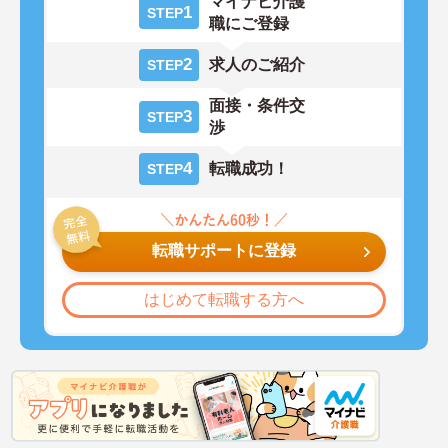
マイナビ介護
1
STEP
職にご登録
2
求人のご紹介
STEP
面接・条件交
3
STEP
渉
4
転職成功！
STEP
転職サポートに登録
はじめて転職する方へ