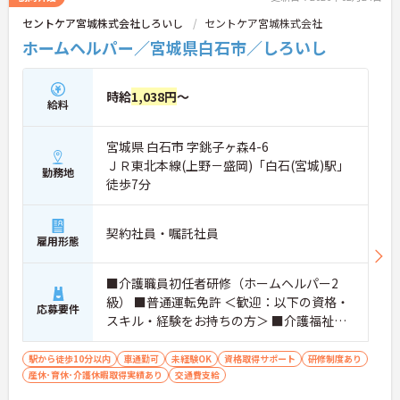
セントケア宮城株式会社しろいし
セントケア宮城株式会社
ホームヘルパー／宮城県白石市／しろいし
時給
1,038円
～
給料
宮城県 白石市 字銚子ヶ森4-6
ＪＲ東北本線(上野－盛岡)「白石(宮城)駅」
勤務地
徒歩7分
契約社員・嘱託社員
雇用形態
■介護職員初任者研修（ホームヘルパー2
級） ■普通運転免許 ＜歓迎：以下の資格・
応募要件
スキル・経験をお持ちの方＞ ■介護福祉士
■介護職員実務者研修（ホームヘルパー1
級・介護職員基礎研修）
駅から徒歩10分以内
車通勤可
未経験OK
資格取得サポート
研修制度あり
産休･育休･介護休暇取得実績あり
交通費支給