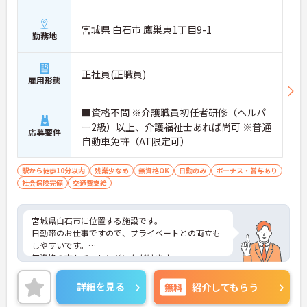
宮城県 白石市 鷹巣東1丁目9-1
勤務地
正社員(正職員)
雇用形態
■資格不問 ※介護職員初任者研修（ヘルパ
ー2級）以上、介護福祉士あれば尚可 ※普通
応募要件
自動車免許（AT限定可）
駅から徒歩10分以内
残業少なめ
無資格OK
日勤のみ
ボーナス・賞与あり
社会保険完備
交通費支給
宮城県白石市に位置する施設です。
日勤帯のお仕事ですので、プライベートとの両立も
しやすいです。
無資格の方もチャレンジいただけます。
ご興味ある方には、面接対策ポイントなど、さらに
詳細をお話しいたしますのでお気軽にご相談くださ
詳細を見る
無料
紹介してもらう
い！