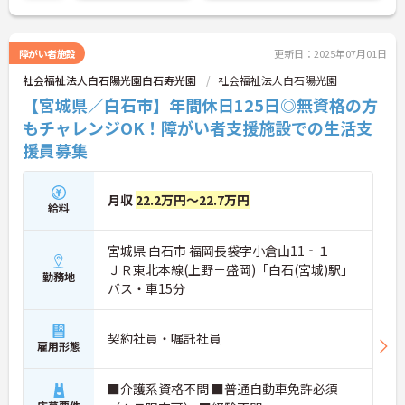
障がい者施設
更新日：2025年07月01日
社会福祉法人白石陽光園白石寿光園
社会福祉法人白石陽光園
【宮城県／白石市】年間休日125日◎無資格の方
もチャレンジOK！障がい者支援施設での生活支
援員募集
月収
22.2万円～22.7万円
給料
宮城県 白石市 福岡長袋字小倉山11‐１
ＪＲ東北本線(上野－盛岡)「白石(宮城)駅」
勤務地
バス・車15分
契約社員・嘱託社員
雇用形態
■介護系資格不問 ■普通自動車免許必須