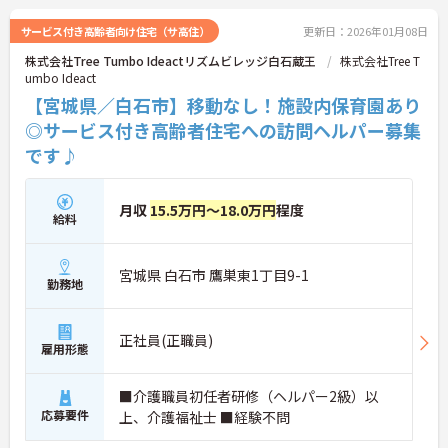
サービス付き高齢者向け住宅（サ高住）
更新日：2026年01月08日
株式会社Tree Tumbo Ideactリズムビレッジ白石蔵王
株式会社Tree T
umbo Ideact
【宮城県／白石市】移動なし！施設内保育園あり
◎サービス付き高齢者住宅への訪問ヘルパー募集
です♪
月収
15.5万円～18.0万円
程度
給料
宮城県 白石市 鷹巣東1丁目9-1
勤務地
正社員(正職員)
雇用形態
■介護職員初任者研修（ヘルパー2級）以
応募要件
上、介護福祉士 ■経験不問