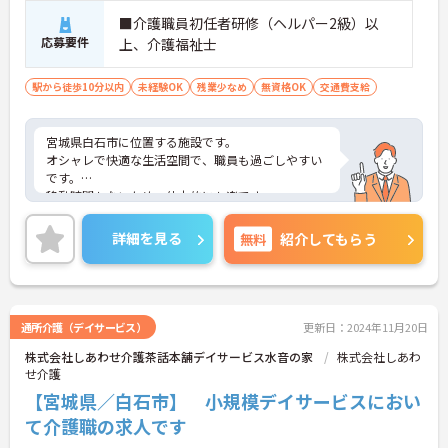
■介護職員初任者研修（ヘルパー2級）以
応募要件
上、介護福祉士
駅から徒歩10分以内
未経験OK
残業少なめ
無資格OK
交通費支給
宮城県白石市に位置する施設です。
オシャレで快適な生活空間で、職員も過ごしやすい
です。
移動時間もないため、体力的にも楽です。
ご興味ある方には、面接対策ポイントなど、さらに
詳細をお話しいたしますのでお気軽にご相談くださ
詳細を見る
無料
紹介してもらう
い！
通所介護（デイサービス）
更新日：2024年11月20日
株式会社しあわせ介護茶話本舗デイサービス水音の家
株式会社しあわ
せ介護
【宮城県／白石市】 小規模デイサービスにおい
て介護職の求人です