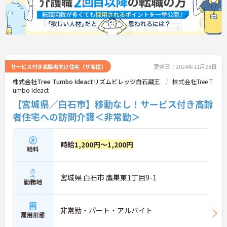
サービス付き高齢者向け住宅（サ高住）
更新日：2024年11月28日
株式会社Tree Tumbo Ideactリズムビレッジ白石蔵王
株式会社Tree T
umbo Ideact
【宮城県／白石市】移動なし！サービス付き高齢
者住宅への訪問介護＜非常勤＞
時給
1,200円～1,200円
給料
宮城県 白石市 鷹巣東1丁目9-1
勤務地
非常勤・パート・アルバイト
雇用形態