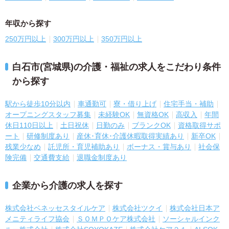
年収から探す
250万円以上
300万円以上
350万円以上
白石市(宮城県)の介護・福祉の求人をこだわり条件
から探す
駅から徒歩10分以内
車通勤可
寮・借り上げ
住宅手当・補助
オープニングスタッフ募集
未経験OK
無資格OK
高収入
年間
休日110日以上
土日祝休
日勤のみ
ブランクOK
資格取得サポ
ート
研修制度あり
産休･育休･介護休暇取得実績あり
新卒OK
残業少なめ
託児所・育児補助あり
ボーナス・賞与あり
社会保
険完備
交通費支給
退職金制度あり
企業から介護の求人を探す
株式会社ベネッセスタイルケア
株式会社ツクイ
株式会社日本ア
メニティライフ協会
ＳＯＭＰＯケア株式会社
ソーシャルインク