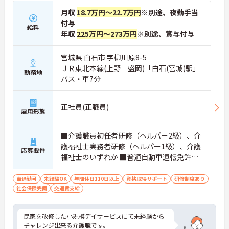
月収
18.7万円～22.7万円
※別途、夜勤手当
付与
給料
年収
225万円～273万円
※別途、賞与付与
宮城県 白石市 字柳川原8-5
ＪＲ東北本線(上野－盛岡)「白石(宮城)駅」
勤務地
バス・車7分
正社員(正職員)
雇用形態
■介護職員初任者研修（ヘルパー2級）、介
護福祉士実務者研修（ヘルパー1級）、介護
応募要件
福祉士のいずれか ■普通自動車運転免許（A
T車限定可） ※未経験相談可
車通勤可
未経験OK
年間休日110日以上
資格取得サポート
研修制度あり
社会保険完備
交通費支給
民家を改修した小規模デイサービスにて未経験から
チャレンジ出来る介護職です。