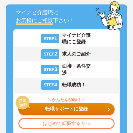
マイナビ介護職に
お気軽にご相談
下さい！
マイナビ介護
1
STEP
職にご登録
2
求人のご紹介
STEP
面接・条件交
3
STEP
渉
4
転職成功！
STEP
転職サポートに登録
はじめて転職する方へ