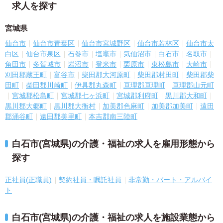
求人を探す
宮城県
仙台市
仙台市青葉区
仙台市宮城野区
仙台市若林区
仙台市太
白区
仙台市泉区
石巻市
塩竈市
気仙沼市
白石市
名取市
角田市
多賀城市
岩沼市
登米市
栗原市
東松島市
大崎市
刈田郡蔵王町
富谷市
柴田郡大河原町
柴田郡村田町
柴田郡柴
田町
柴田郡川崎町
伊具郡丸森町
亘理郡亘理町
亘理郡山元町
宮城郡松島町
宮城郡七ヶ浜町
宮城郡利府町
黒川郡大和町
黒川郡大郷町
黒川郡大衡村
加美郡色麻町
加美郡加美町
遠田
郡涌谷町
遠田郡美里町
本吉郡南三陸町
白石市(宮城県)の介護・福祉の求人を雇用形態から
探す
正社員(正職員)
契約社員・嘱託社員
非常勤・パート・アルバイ
ト
白石市(宮城県)の介護・福祉の求人を施設業態から