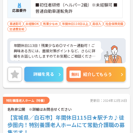
■初任者研修（ヘルパー2級）※未経験可 ■
応募要件
普通自動車運転免許
車通勤可
未経験OK
残業少なめ
年間休日110日以上
高収入
社会保険完備
交通費支給
年間休日113日！残業少なめ◎マイカー通勤可！ご
興味ある方には、面接対策ポイントなど、さらに詳
細をお話しいたしますのでお気軽にご相談くださ
い！
詳細を見る
無料
紹介してもらう
特別養護老人ホーム（特養）
更新日：2024年12月16日
名称非公開 ※詳細はお問合せください
【宮城県／白石市】年間休日115日★駅チカ♪徒
歩圏内！特別養護老人ホームにて常勤介護職の募
集です！