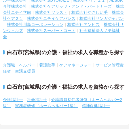
ルー株式会社
株式会社SOYOKAZE
株式会社ケア２１
ALSOK
介護株式会社
株式会社ケアリッツ・アンド・パートナーズ
株式
会社ニチイ学館
株式会社ソラスト
株式会社やさしい手
株式会
社ケア２１
株式会社ニチイケアパレス
株式会社サンガジャパン
株式会社川島コーポレーション
株式会社アンビス
株式会社サ
ンウェルズ
株式会社スーパー・コート
社会福祉法人ノテ福祉
会
白石市(宮城県)の介護・福祉の求人を職種から探す
介護職・ヘルパー
看護助手
ケアマネージャー
サービス管理責
任者
生活支援員
白石市(宮城県)の介護・福祉の求人を資格から探す
介護福祉士
社会福祉士
介護職員初任者研修（ホームヘルパー2
級）
実務者研修（ホームヘルパー1級）
精神保健福祉士