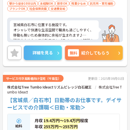
駅から徒歩10分以内
未経験OK
新卒OK
残業少なめ
託児所・育児補助
ブランクOK
社会保険完備
交通費支給
宮城県白石市に位置する施設です。
オシャレで快適な生活空間で職員も過ごしやすく、
移動も無いため身体的に余裕が生まれます♪
残業少なめなので出勤日でもプライベートの時間を
確保して頂けますよ◎
また福利厚生充実！安心して長く働ける環境が整っ
詳細を見る
無料
紹介してもらう
ています★
ご興味ある方には、面接対策ポイントなど、さらに
詳細をお話しいたしますのでお気軽にご相談くださ
い！
サービス付き高齢者向け住宅（サ高住）
更新日：2025年09月01日
株式会社Tree Tumbo Ideactリズムビレッジ白石蔵王
株式会社Tree T
umbo Ideact
【宮城県／白石市】日勤帯のお仕事です。デイサ
ービスでの介護職＜日勤・常勤＞
月収
19.4万円～19.4万円
程度
給料
年収
255万円～255万円