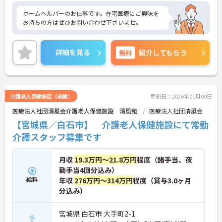
ホームヘルパーのお仕事です。在宅医療にご興味を
お持ちの方はぜひお問い合わせ下さいませ。
詳細を見る
無料
紹介してもらう
介護老人保健施設（老健）
更新日：2026年01月09日
医療法人社団清風会介護老人保健施設 清風苑
医療法人社団清風会
【宮城県／白石市】 介護老人保健施設にて常勤
介護スタッフ募集です
月収
19.3万円～21.8万円
程度（諸手当、夜
勤手当4回分込み）
給料
年収
276万円～314万円
程度（賞与3.0ヶ月
分込み）
宮城県 白石市 大手町2-1