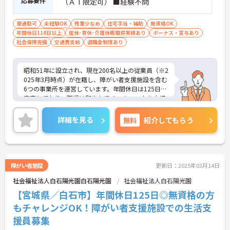
応募要件
（ＡＴ限定可） ■経験不問
車通勤可
未経験OK
残業少なめ
住宅手当・補助
無資格OK
年間休日110日以上
産休･育休･介護休暇取得実績あり
ボーナス・賞与あり
社会保険完備
交通費支給
退職金制度あり
昭和51年に設立され、現在200名以上の従業員（※2
025年3月時点）が在籍し、障がい者支援施設を含む
6つの事業所を運営しています。年間休日は125日と
充実しており、職場は和やかでチームワークを大切
にしています。教育・研修制度も整っており、未経
験の方、介護系の資格がない方でも安心してスター
詳細を見る
無料
紹介してもらう
トできます。人と接することが好きな方、支援を通
じて社会貢献をしたい方にぴったりの職場です。ご
興味のある方には、面接対策ポイントなど、さらに
詳細をお話ししますのでお気軽にご相談ください！
障がい者施設
更新日：2025年03月14日
社会福祉法人白石陽光園白石陽光園
社会福祉法人白石陽光園
【宮城県／白石市】年間休日125日◎無資格の方
もチャレンジOK！障がい者支援施設での生活支
援員募集