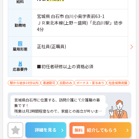
給料
宮城県 白石市 白川小奥字表前63-1
ＪＲ東北本線(上野－盛岡)「北白川駅」徒歩
勤務地
4分
正社員(正職員)
雇用形態
■初任者研修以上の資格必須
応募要件
駅から徒歩10分以内
車通勤可
日勤のみ
ボーナス・賞与あり
社会保険完備
宮城県白石市に位置する、訪問介護にて介護職の募
集です！
残業は月2時間程度なので、家庭との両立が叶いま
す☆
また、駅から徒歩4分の立地で、マイカー通勤も可
能なので、通勤らくらくです◎
詳細を見る
無料
紹介してもらう
ご興味のある方には、面接対策ポイントなど、さら
に詳細をお話しいたしますのでお気軽にご相談くだ