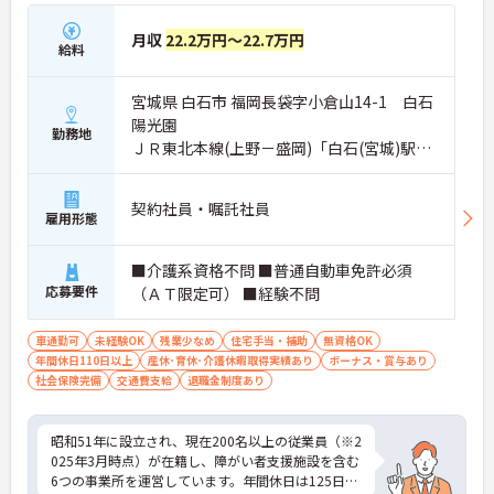
月収
22.2万円～22.7万円
給料
宮城県 白石市 福岡長袋字小倉山14-1 白石
陽光園
勤務地
ＪＲ東北本線(上野－盛岡)「白石(宮城)駅」
バス・車15分
契約社員・嘱託社員
雇用形態
■介護系資格不問 ■普通自動車免許必須
応募要件
（ＡＴ限定可） ■経験不問
車通勤可
未経験OK
残業少なめ
住宅手当・補助
無資格OK
年間休日110日以上
産休･育休･介護休暇取得実績あり
ボーナス・賞与あり
社会保険完備
交通費支給
退職金制度あり
昭和51年に設立され、現在200名以上の従業員（※2
025年3月時点）が在籍し、障がい者支援施設を含む
6つの事業所を運営しています。年間休日は125日と