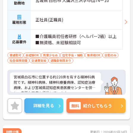
宮城県 白石市 大鷹沢三沢字中山74ー10
勤務地
正社員(正職員)
雇用形態
■介護職員初任者研修（ヘルパー2級）以上
応募要件
■無資格、未経験相談可
車通勤可
未経験OK
残業少なめ
住宅手当・補助
無資格OK
日勤のみ
社会保険完備
交通費支給
退職金制度あり
宮城県白石市に位置する約220床を有する精神科病
院です。精神科病棟、精神科療養病棟、認知症治療
病棟、および宮城県認知症疾患医療センターを併設
し、良質な医療を提供しています。
介護系の資格や経験がない方もチャレンジOK！ご興
味のある方には、面接対策ポイントなど、さらに詳
詳細を見る
無料
紹介してもらう
細をお話しいたしますのでお気軽にご相談くださ
い！
訪問介護
更新日：2026年02月24日