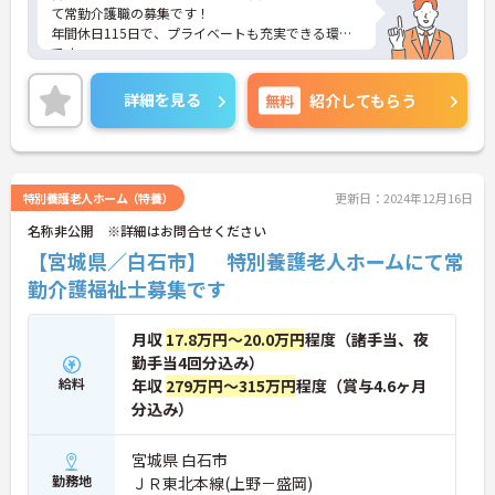
て常勤介護職の募集です！
年間休日115日で、プライベートも充実できる環境
です。
駅チカで徒歩圏内なので、毎日の通勤も楽々ですよ
♪
詳細を見る
無料
紹介してもらう
ご興味ある方には、面接のポイントなど、さらに詳
細をお話致しますのでお気軽にご相談ください。
特別養護老人ホーム（特養）
更新日：2024年12月16日
名称非公開 ※詳細はお問合せください
【宮城県／白石市】 特別養護老人ホームにて常
勤介護福祉士募集です
月収
17.8万円～20.0万円
程度（諸手当、夜
勤手当4回分込み）
給料
年収
279万円～315万円
程度（賞与4.6ヶ月
分込み）
宮城県 白石市
勤務地
ＪＲ東北本線(上野－盛岡)