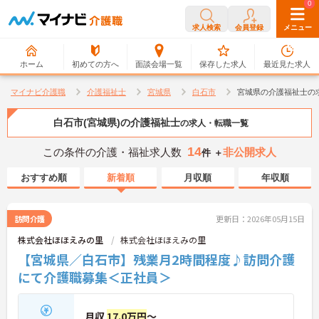
0
0
求人検索
会員登録
メニュー
ホーム
初めての方へ
面談会場一覧
保存した求人
最近見た求人
マイナビ介護職
介護福祉士
宮城県
白石市
宮城県の介護福祉士の
白石市(宮城県)の介護福祉士
の求人・転職一覧
14
この条件の介護・福祉求人数
非公開求人
件 ＋
おすすめ順
新着順
月収順
年収順
訪問介護
更新日：2026年05月15日
株式会社ほほえみの里
株式会社ほほえみの里
【宮城県／白石市】残業月2時間程度♪訪問介護
にて介護職募集＜正社員＞
月収
17.0万円
～