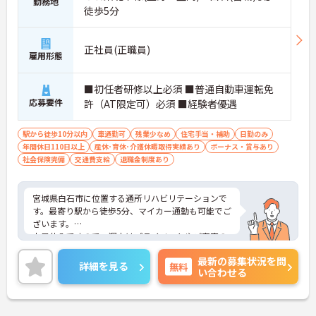
勤務地
徒歩5分
正社員(正職員)
雇用形態
■初任者研修以上必須 ■普通自動車運転免
応募要件
許（AT限定可）必須 ■経験者優遇
駅から徒歩10分以内
車通勤可
残業少なめ
住宅手当・補助
日勤のみ
年間休日110日以上
産休･育休･介護休暇取得実績あり
ボーナス・賞与あり
社会保険完備
交通費支給
退職金制度あり
宮城県白石市に位置する通所リハビリテーションで
す。最寄り駅から徒歩5分、マイカー通勤も可能でご
ざいます。
土日休みですので、週末はプライベートやご家庭の
時間を大切にしていただけます。
最新の募集状況を問
昇給や賞与制度があり頑張りが評価されてしっかり
詳細を見る
無料
い合わせる
と職員に還元されます。
ご興味のある方には、面接対策ポイントなど、さら
に詳細をお話しいたしますのでお気軽にご相談くだ
さい！