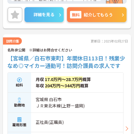
充実しており、職場は和やかでチームワークを大切
にしています。教育・研修制度も整っており、未経
験の方、介護系の資格がない方でも安心してスター
詳細を見る
無料
紹介してもらう
トできます。人と接することが好きな方、支援を通
じて社会貢献をしたい方にぴったりの職場です。ご
興味のある方には、面接対策ポイントなど、さらに
詳細をお話ししますのでお気軽にご相談ください！
訪問介護
更新日：2025年02月27日
名称非公開 ※詳細はお問合せください
【宮城県／白石市東町】年間休日113日！残業少
なめ◎マイカー通勤可！訪問介護員の求人です
月収
17.0万円～28.7万円
概算
給料
年収
204万円～344万円
概算
宮城県 白石市
勤務地
ＪＲ東北本線(上野－盛岡)
正社員(正職員)
雇用形態