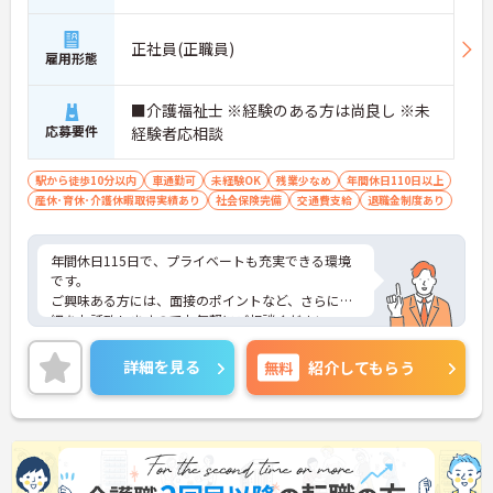
正社員(正職員)
雇用形態
■介護福祉士 ※経験のある方は尚良し ※未
応募要件
経験者応相談
駅から徒歩10分以内
車通勤可
未経験OK
残業少なめ
年間休日110日以上
産休･育休･介護休暇取得実績あり
社会保険完備
交通費支給
退職金制度あり
年間休日115日で、プライベートも充実できる環境
です。
ご興味ある方には、面接のポイントなど、さらに詳
細をお話致しますのでお気軽にご相談ください。
詳細を見る
無料
紹介してもらう