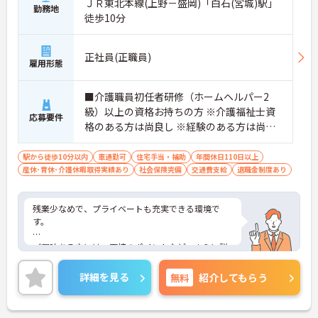
ＪＲ東北本線(上野－盛岡)「白石(宮城)駅」
勤務地
徒歩10分
正社員(正職員)
雇用形態
■介護職員初任者研修（ホームヘルパー2
級）以上の資格お持ちの方 ※介護福祉士資
応募要件
格のある方は尚良し ※経験のある方は尚良
し ※未経験者、無資格者応相談
駅から徒歩10分以内
車通勤可
住宅手当・補助
年間休日110日以上
産休･育休･介護休暇取得実績あり
社会保険完備
交通費支給
退職金制度あり
残業少なめで、プライベートも充実できる環境で
す。
ご興味ある方には、面接のポイントなど、さらに詳
細をお話致しますのでお気軽にご相談ください。
詳細を見る
無料
紹介してもらう