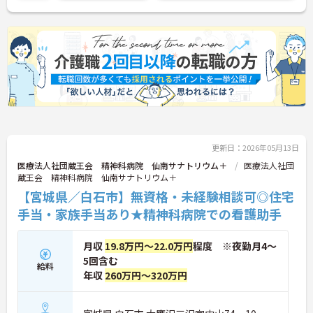
さい！
更新日：2026年05月13日
医療法人社団蔵王会 精神科病院 仙南サナトリウム＋
医療法人社団
蔵王会 精神科病院 仙南サナトリウム＋
【宮城県／白石市】無資格・未経験相談可◎住宅
手当・家族手当あり★精神科病院での看護助手
月収
19.8万円～22.0万円
程度 ※夜勤月4～
5回含む
給料
年収
260万円～320万円