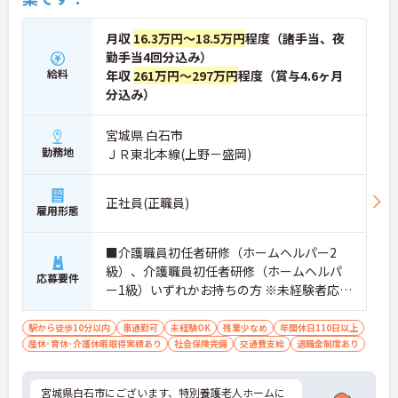
月収
16.3万円～18.5万円
程度（諸手当、夜
勤手当4回分込み）
給料
年収
261万円～297万円
程度（賞与4.6ヶ月
分込み）
宮城県 白石市
勤務地
ＪＲ東北本線(上野－盛岡)
正社員(正職員)
雇用形態
■介護職員初任者研修（ホームヘルパー2
級）、介護職員初任者研修（ホームヘルパ
応募要件
ー1級）いずれかお持ちの方 ※未経験者応相
談
駅から徒歩10分以内
車通勤可
未経験OK
残業少なめ
年間休日110日以上
産休･育休･介護休暇取得実績あり
社会保険完備
交通費支給
退職金制度あり
宮城県白石市にございます、特別養護老人ホームに