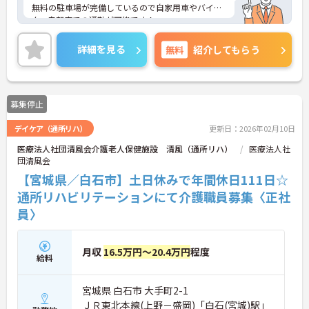
無料の駐車場が完備しているので自家用車やバイ
ク、自転車での通勤が可能です！
ご興味ある方には、面接対策ポイントなど、さらに
詳細をお話しいたしますのでお気軽にご相談くださ
詳細を見る
無料
紹介してもらう
い！
募集停止
デイケア（通所リハ）
更新日：2026年02月10日
医療法人社団清風会介護老人保健施設 清風（通所リハ）
医療法人社
団清風会
【宮城県／白石市】土日休みで年間休日111日☆
通所リハビリテーションにて介護職員募集〈正社
員〉
月収
16.5万円～20.4万円
程度
給料
宮城県 白石市 大手町2-1
ＪＲ東北本線(上野－盛岡)「白石(宮城)駅」