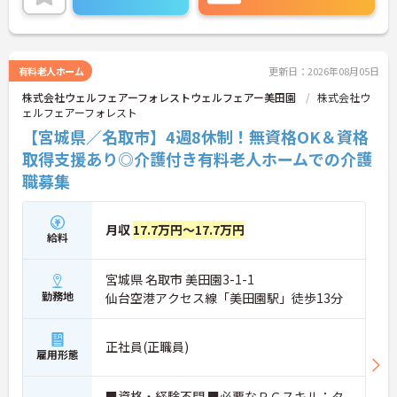
有料老人ホーム
更新日：2026年08月05日
株式会社ウェルフェアーフォレストウェルフェアー美田園
株式会社ウ
ェルフェアーフォレスト
【宮城県／名取市】4週8休制！無資格OK＆資格
取得支援あり◎介護付き有料老人ホームでの介護
職募集
月収
17.7万円～17.7万円
給料
宮城県 名取市 美田園3-1-1
勤務地
仙台空港アクセス線「美田園駅」徒歩13分
正社員(正職員)
雇用形態
■資格・経験不問 ■必要なＰＣスキル：タ