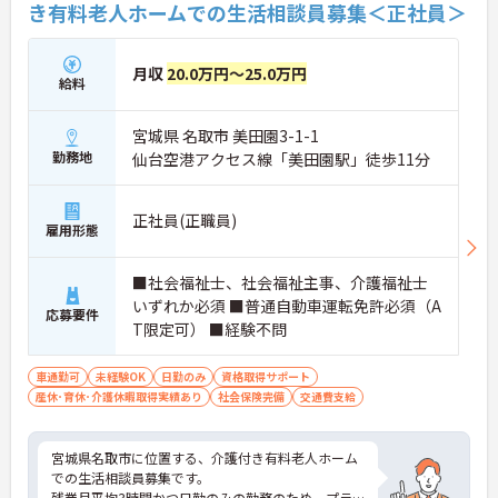
き有料老人ホームでの生活相談員募集＜正社員＞
月収
20.0万円～25.0万円
給料
宮城県 名取市 美田園3-1-1
勤務地
仙台空港アクセス線「美田園駅」徒歩11分
正社員(正職員)
雇用形態
■社会福祉士、社会福祉主事、介護福祉士
いずれか必須 ■普通自動車運転免許必須（A
応募要件
T限定可） ■経験不問
車通勤可
未経験OK
日勤のみ
資格取得サポート
産休･育休･介護休暇取得実績あり
社会保険完備
交通費支給
宮城県名取市に位置する、介護付き有料老人ホーム
での生活相談員募集です。
残業月平均3時間かつ日勤のみの勤務のため、プラ