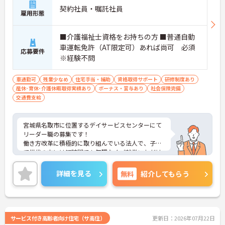
契約社員・嘱託社員
雇用形態
■介護福祉士資格をお持ちの方 ■普通自動
車運転免許（AT限定可）あれば尚可 必須
応募要件
※経験不問
車通勤可
残業少なめ
住宅手当・補助
資格取得サポート
研修制度あり
産休･育休･介護休暇取得実績あり
ボーナス・賞与あり
社会保険完備
交通費支給
宮城県名取市に位置するデイサービスセンターにて
リーダー職の募集です！
働き方改革に積極的に取り組んでいる法人で、子育
て世代の方には短時間でも無理なくご就業いただけ
るように配慮をされています。
ご興味ある方には、面接対策ポイントなど、さらに
詳細を見る
無料
紹介してもらう
詳細をお話しいたしますのでお気軽にご相談くださ
い！
サービス付き高齢者向け住宅（サ高住）
更新日：2026年07月22日