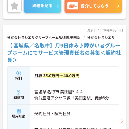
らに詳細をご案内しますのでお気軽にご相談くださ
詳細を見る
無料
紹介してもらう
い！
更新日：2026年08月05日
株式会社ラシエルグループホームRASIEL美田園
株式会社ラシエル
【 宮城県／名取市】月9日休み♪障がい者グルー
プホームにてサービス管理責任者の募集＜契約社
員＞
月収
35.0万円～40.0万円
給料
宮城県 名取市 美田園5-4-4
勤務地
仙台空港アクセス線「美田園駅」徒歩5分
契約社員・嘱託社員
雇用形態