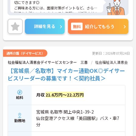
切にできます◎
ご興味ある方には、面接対策ポイントなど、さらに
詳細をお話しいたしますのでお気軽にご相談くださ
い！
詳細を見る
無料
紹介してもらう
通所介護（デイサービス）
更新日：2026年07月24日
社会福祉法人清恵会デイサービスセンター 三喜
社会福祉法人清恵会
【宮城県／名取市】マイカー通勤OK◎デイサー
ビスリーダーの募集です！＜契約社員＞
月収
21.6万円～22.2万円
給料
宮城県 名取市 閖上中央1-39-2
仙台空港アクセス線「美田園駅」バス・車7
勤務地
分