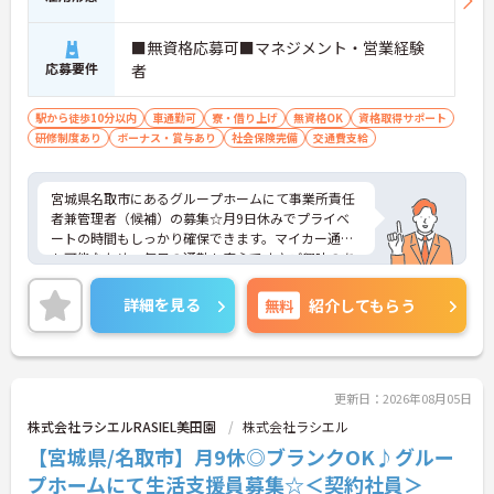
■無資格応募可■マネジメント・営業経験
応募要件
者
駅から徒歩10分以内
車通勤可
寮・借り上げ
無資格OK
資格取得サポート
研修制度あり
ボーナス・賞与あり
社会保険完備
交通費支給
宮城県名取市にあるグループホームにて事業所責任
者兼管理者（候補）の募集☆月9日休みでプライベ
ートの時間もしっかり確保できます。マイカー通勤
も可能なため、毎日の通勤も安心です♪ご興味のあ
る方には、面接対策ポイントなど、さらに詳細をご
案内しますのでお気軽にご相談ください！
詳細を見る
無料
紹介してもらう
更新日：2026年08月05日
株式会社ラシエルRASIEL美田園
株式会社ラシエル
【宮城県/名取市】月9休◎ブランクOK♪グルー
プホームにて生活支援員募集☆＜契約社員＞