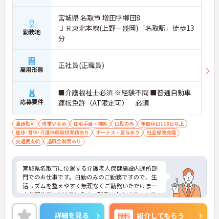
宮城県 名取市 増田字柳田8
ＪＲ東北本線(上野－盛岡)「名取駅」徒歩13
勤務地
分
正社員(正職員)
雇用形態
■介護福祉士必須 ※経験不問 ■普通自動車
応募要件
運転免許（AT限定可） 必須
車通勤可
残業少なめ
住宅手当・補助
日勤のみ
年間休日110日以上
産休･育休･介護休暇取得実績あり
ボーナス・賞与あり
社会保険完備
交通費支給
退職金制度あり
宮城県名取市に位置する介護老人保健施設内通所部
門でのお仕事です。日勤のみのご勤務ですので、生
活リズムを整えやすく無理なくご勤務いただけます
♪年間休日は123日と多く、残業は少なめですので
ワークライフバランスも大切に働けます。充実した
福利厚生面も魅力◎ご興味のある方には、面接対策
詳細を見る
無料
紹介してもらう