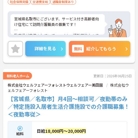
社会保険完備
交通費支給
退職金制度あり
宮城県名取市にございます、サービス付き高齢者向
け住宅にて訪問介護職員の募集です！
駐車場が完備されていて、マイカー通勤可能なので
行き帰りがスムーズ♪
詳細を見る
無料
紹介してもらう
住宅手当の支給、育児休暇制度など、ライフステー
ジが変わっても長く働くことが出来る環境が整って
います★
ご興味のある方は、マイナビ介護職までお問い合わ
有料老人ホーム
更新日：2026年06月25日
せください。
株式会社ウェルフェアーフォレストウェルフェアー美田園
株式会社ウ
ェルフェアーフォレスト
【宮城県／名取市】月4回～相談可／夜勤帯のみ
／特定施設入居者生活介護施設での介護職募集！
＜夜勤専従＞
日給
18,000円～20,000円
給料