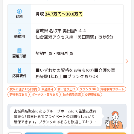
月収
24.7万円～30.0万円
給料
宮城県 名取市 美田園5-4-4
勤務地
仙台空港アクセス線「美田園駅」徒歩5分
契約社員・嘱託社員
雇用形態
■いずれかの資格をお持ちの方■介護の実
応募要件
務経験1年以上■ブランクありOK
駅から徒歩10分以内
車通勤可
寮・借り上げ
ブランクOK
資格取得サポート
研修制度あり
ボーナス・賞与あり
社会保険完備
交通費支給
宮城県名取市にあるグループホームにて生活支援員
募集☆月9日休みでプライベートの時間もしっかり
確保できます。ブランクのある方も歓迎しており、
マイカー通勤も可能なため、毎日の通勤も安心です
♪ご興味のある方には、面接対策ポイントなど、さ