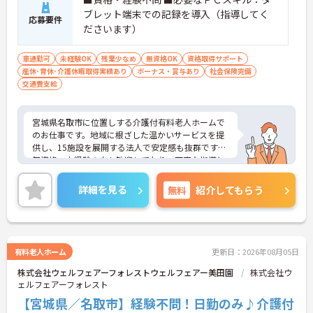
ブレット端末での記録を導入（指導してく
応募要件
ださいます）
車通勤可
未経験OK
残業少なめ
無資格OK
資格取得サポート
産休･育休･介護休暇取得実績あり
ボーナス・賞与あり
社会保険完備
交通費支給
宮城県名取市に位置しする介護付有料老人ホームで
のお仕事です。地域に根ざした温かいサービスを提
供し、15施設を展開する法人で安定感も抜群です。
無資格・未経験の方も歓迎しており、丁寧な指導と
資格取得支援制度が充実しているため、安心してス
タートできます。育児休業や介護休業の取得実績も
詳細を見る
無料
紹介してもらう
あり、ライフステージに応じた働き方が可能です。
人と関わりながら、利用者様に寄り添った介護を提
供したい方に最適な職場です。ご興味のある方に
は、面接対策ポイントなど、さらに詳細をお話しし
ますのでお気軽にご相談ください！
有料老人ホーム
更新日：2026年08月05日
株式会社ウェルフェアーフォレストウェルフェアー美田園
株式会社ウ
ェルフェアーフォレスト
【宮城県／名取市】経験不問！日勤のみ♪介護付