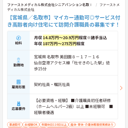
ファーストメディカル株式会社シニアパンション名取Ⅰ
ファーストメ
ディカル株式会社
【宮城県／名取市】マイカー通勤可◎サービス付
き高齢者向け住宅にて訪問介護職員の募集です！
月収
14.8万円～20.9万円
程度※諸手当込
給料
年収
187万円～275万円
程度
宮城県 名取市 美田園８－１７－１６
仙台空港アクセス線「杜せきのした駅」徒
勤務地
歩15分
契約社員・嘱託社員
雇用形態
【必要資格・経験】 ■介護職員初任者研修
（ホームヘルパー2級）以上 ■未経験可 ■
応募要件
経験者優遇
車通勤可
未経験OK
年間休日110日以上
産休･育休･介護休暇取得実績あり