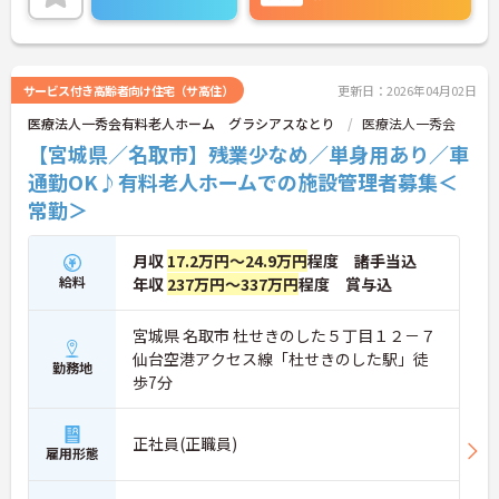
ポイントなど、さらに詳細をお話しいたしますので
お気軽にご相談ください！
サービス付き高齢者向け住宅（サ高住）
更新日：2026年04月02日
医療法人一秀会有料老人ホーム グラシアスなとり
医療法人一秀会
【宮城県／名取市】残業少なめ／単身用あり／車
通勤OK♪有料老人ホームでの施設管理者募集＜
常勤＞
月収
17.2万円～24.9万円
程度 諸手当込
給料
年収
237万円～337万円
程度 賞与込
宮城県 名取市 杜せきのした５丁目１２－７
仙台空港アクセス線「杜せきのした駅」徒
勤務地
歩7分
正社員(正職員)
雇用形態