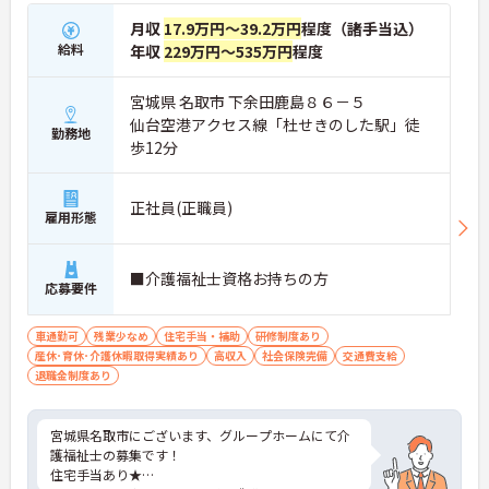
月収
17.9万円～39.2万円
程度（諸手当込）
給料
年収
229万円～535万円
程度
宮城県 名取市 下余田鹿島８６－５
仙台空港アクセス線「杜せきのした駅」徒
勤務地
歩12分
正社員(正職員)
雇用形態
■介護福祉士資格お持ちの方
応募要件
車通勤可
残業少なめ
住宅手当・補助
研修制度あり
産休･育休･介護休暇取得実績あり
高収入
社会保険完備
交通費支給
退職金制度あり
宮城県名取市にございます、グループホームにて介
護福祉士の募集です！
住宅手当あり★