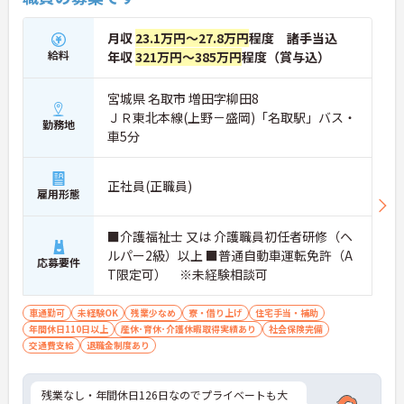
月収
23.1万円～27.8万円
程度 諸手当込
給料
年収
321万円～385万円
程度（賞与込）
宮城県 名取市 増田字柳田8
ＪＲ東北本線(上野－盛岡)「名取駅」バス・
勤務地
車5分
正社員(正職員)
雇用形態
■介護福祉士 又は 介護職員初任者研修（ヘ
ルパー2級）以上 ■普通自動車運転免許（A
応募要件
T限定可） ※未経験相談可
車通勤可
未経験OK
残業少なめ
寮・借り上げ
住宅手当・補助
年間休日110日以上
産休･育休･介護休暇取得実績あり
社会保険完備
交通費支給
退職金制度あり
残業なし・年間休日126日なのでプライベートも大