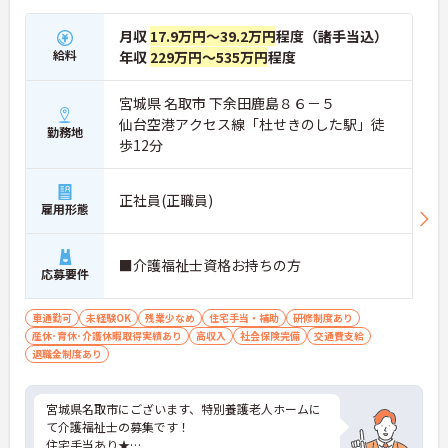
月収
17.9万円～39.2万円
程度（諸手当込）
給料
年収
229万円～535万円
程度
宮城県 名取市 下余田鹿島８６－５
仙台空港アクセス線「杜せきのした駅」徒
勤務地
歩12分
正社員(正職員)
雇用形態
■介護福祉士資格お持ちの方
応募要件
車通勤可
未経験OK
残業少なめ
住宅手当・補助
研修制度あり
産休･育休･介護休暇取得実績あり
高収入
社会保険完備
交通費支給
退職金制度あり
宮城県名取市にございます、特別養護老人ホームに
て介護福祉士の募集です！
住宅手当あり★