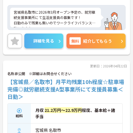
宮城県名取市に2026年3月オープン予定の、就労継
続支援事業所にて生活支援員の募集です！
日勤のみで残業も無いのでワークライフバランスが
叶います☆
また、駅から徒歩9分の立地で、マイカー通勤可
能、無料駐車場もあるので通勤らくらくです♪
詳細を見る
無料
紹介してもらう
ご興味のある方には、面接対策ポイントなど、さら
に詳細をお話しいたしますのでお気軽にご相談くだ
さい！
更新日：2026年04月22日
名称非公開 ※詳細はお問合せください
【宮城県／名取市】月平均残業10h程度☆駐車場
完備◎就労継続支援A型事業所にて支援員募集＜
日勤＞
月収
21.2万円～22.9万円
程度、基本給＋諸
給料
手当
宮城県 名取市