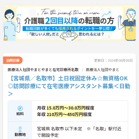
訪問診療
更新日：2026年06月06日
医療法人社団やまとやまと在宅診療所名取
医療法人社団やまと
【宮城県／名取市】土日祝固定休み☆無資格OK
◎訪問診療にて在宅医療アシスタント募集＜日勤
＞
月収
15.0万円～30.0万円
程度
給料
年収
210万円～450万円
程度
宮城県 名取市 以下未定 ※「名取」駅付近
勤務地
で開設予定