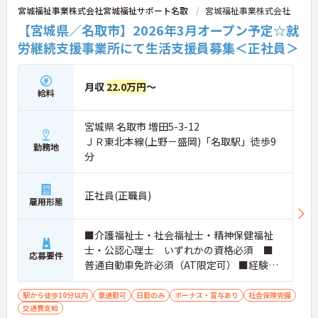
宮城福祉事業株式会社宮城福祉サポート名取
宮城福祉事業株式会社
【宮城県／名取市】2026年3月オープン予定☆就
労継続支援事業所にて生活支援員募集＜正社員＞
月収
22.0万円
～
給料
宮城県 名取市 増田5-3-12
ＪＲ東北本線(上野－盛岡)「名取駅」徒歩9
勤務地
分
正社員(正職員)
雇用形態
■介護福祉士・社会福祉士・精神保健福祉
士・公認心理士 いずれかの資格必須 ■
応募要件
普通自動車免許必須（AT限定可） ■経験不
問 ■PCスキル：文字入力ができる程度
駅から徒歩10分以内
車通勤可
日勤のみ
ボーナス・賞与あり
社会保険完備
交通費支給