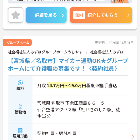
ご興味のある方は、マイナビ介護職までお問い合わ
せください。
詳細を見る
無料
紹介してもらう
グループホーム
更新日：2026年04月01日
社会福祉法人みずほグループホームうらやす
社会福祉法人みずほ
【宮城県／名取市】マイカー通勤OK★グループ
ホームにて介護職の募集です！〈契約社員〉
月収
14.7万円～19.0万円
程度※諸手当込
給料
宮城県 名取市 下余田鹿島８６－５
仙台空港アクセス線「杜せきのした駅」徒
勤務地
歩12分
契約社員・嘱託社員
雇用形態