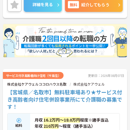
詳細を見る
無料
紹介してもらう
サービス付き高齢者向け住宅（サ高住）
更新日：2026年08月07日
株式会社ケアウェルココロハウス名取
株式会社ケアウェル
【宮城県／名取市】無料駐車場あり★サービス付
き高齢者向け住宅併設事業所にて介護職の募集で
す！
月収
16.2万円～18.0万円
程度※諸手当込
給料
年収
210万円
～程度（諸手当込）