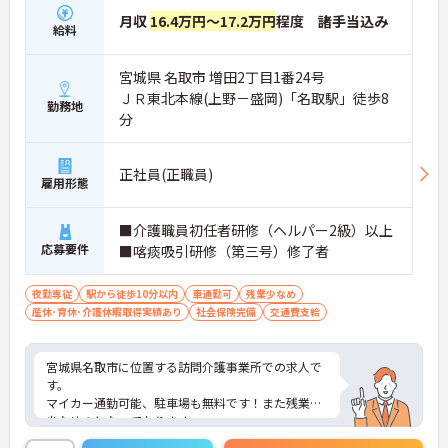
月収
16.4万円～17.2万円
程度 諸手当込み
給料
宮城県 名取市 増田2丁目1番24号
ＪＲ東北本線(上野－盛岡)「名取駅」徒歩8
勤務地
分
正社員(正職員)
雇用形態
■介護職員初任者研修（ヘルパー2級）以上
応募要件
■喀痰吸引研修（第三号）修了者
夜勤専従
駅から徒歩10分以内
車通勤可
残業少なめ
産休･育休･介護休暇取得実績あり
社会保険完備
交通費支給
宮城県名取市に位置する訪問介護事業所での求人で
す。
マイカー通勤可能、駐車場も無料です！また残業が
少なめのとなっております。
ご興味のある方はお気軽にお問い合わせ下さい。