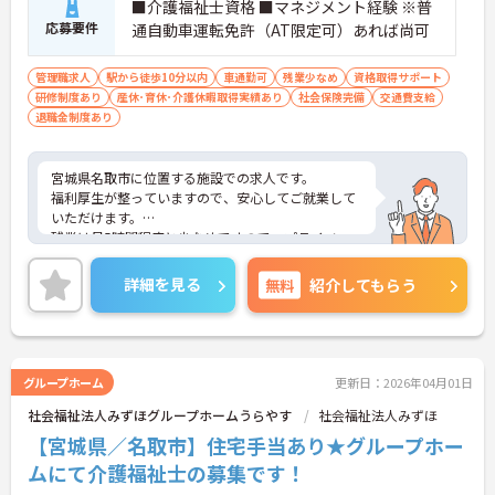
■介護福祉士資格 ■マネジメント経験 ※普
応募要件
通自動車運転免許（AT限定可）あれば尚可
管理職求人
駅から徒歩10分以内
車通勤可
残業少なめ
資格取得サポート
研修制度あり
産休･育休･介護休暇取得実績あり
社会保険完備
交通費支給
退職金制度あり
宮城県名取市に位置する施設での求人です。
福利厚生が整っていますので、安心してご就業して
いただけます。
残業は月5時間程度と少なめですので、プライベー
トとの予定が立てやすいです♪
ご興味のある方には、面接対策ポイントなど、さら
詳細を見る
無料
紹介してもらう
に詳細をお話しいたしますので、お気軽にご相談く
ださい。
グループホーム
更新日：2026年04月01日
社会福祉法人みずほグループホームうらやす
社会福祉法人みずほ
【宮城県／名取市】住宅手当あり★グループホー
ムにて介護福祉士の募集です！