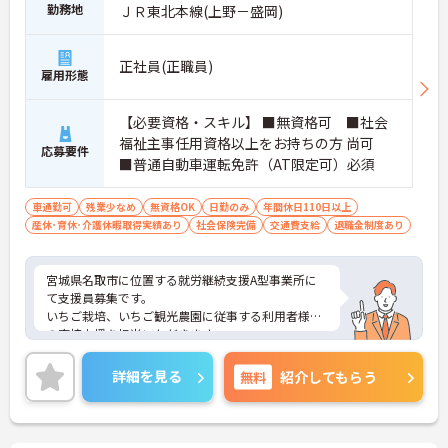
勤務地
ＪＲ東北本線(上野－盛岡)
正社員(正職員)
雇用形態
【必要資格・スキル】 ■無資格可 ■社会
福祉主事任用資格以上をお持ちの方 尚可
応募要件
■普通自動車運転免許（AT限定可）必須
車通勤可
残業少なめ
無資格OK
日勤のみ
年間休日110日以上
産休･育休･介護休暇取得実績あり
社会保険完備
交通費支給
退職金制度あり
宮城県名取市に位置する就労継続支援A型事業所に
て支援員募集です。
いちご栽培、いちご観光農園に従事する利用者様へ
の直接支援を担当いただきます。
年間休日113日・月平均残業10h程度と、プライベー
トの時間をしっかりと確保できる職場です。
詳細を見る
無料
紹介してもらう
ご興味のある方には、面接対策ポイントなど、さら
に詳細をお話いたしますので、お気軽にご相談くだ
さい。