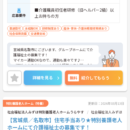
■介護職員初任者研修（旧ヘルパー2級）以
応募要件
上お持ちの方
車通勤可
未経験OK
研修制度あり
産休･育休･介護休暇取得実績あり
社会保険完備
交通費支給
宮城県名取市にございます、グループホームにて介
護福祉士の募集です！
マイカー通勤OKなので、通勤も楽々です♪
ご興味のある方は、マイナビ介護職までお問い合わ
せください。
詳細を見る
無料
紹介してもらう
特別養護老人ホーム（特養）
更新日：2026年03月13日
社会福祉法人みずほ特別養護老人ホームうらやす
社会福祉法人みずほ
【宮城県／名取市】住宅手当あり★特別養護老人
ホームにて介護福祉士の募集です！