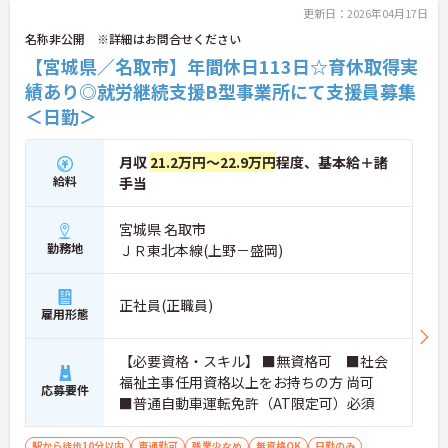
更新日：2026年04月17日
名称非公開 ※詳細はお問合せください
【宮城県／名取市】年間休日113日☆育休取得実
績あり◎就労継続支援B型事業所にて支援員募集
＜日勤＞
月収
21.2万円～22.9万円
程度、基本給＋諸
給料
手当
宮城県 名取市
勤務地
ＪＲ東北本線(上野－盛岡)
正社員(正職員)
雇用形態
【必要資格・スキル】 ■無資格可 ■社会
福祉主事任用資格以上をお持ちの方 尚可
応募要件
■普通自動車運転免許（AT限定可）必須
駅から徒歩10分以内
車通勤可
残業少なめ
無資格OK
日勤のみ