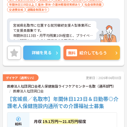
年間休日110日以上
産休･育休･介護休暇取得実績あり
社会保険完備
交通費支給
退職金制度あり
宮城県名取市に位置する就労継続支援Ａ型事業所に
て支援員募集です。
年間休日113日・月平均残業10h程度と、プライベー
トの時間をしっかりと確保できる職場です。
ご興味のある方には、面接対策ポイントなど、さら
に詳細をお話いたしますので、お気軽にご相談くだ
詳細を見る
無料
紹介してもらう
さい。
デイケア（通所リハ）
更新日：2026年04月03日
医療法人社団洞口会老人保健施設ライフケアセンター名取（通所部門）
医療法人社団洞口会
【宮城県／名取市】年間休日123日＆日勤帯◎介
護老人保健施設内通所での介護福祉士募集
月収
19.1万円～21.8万円
程度
給料