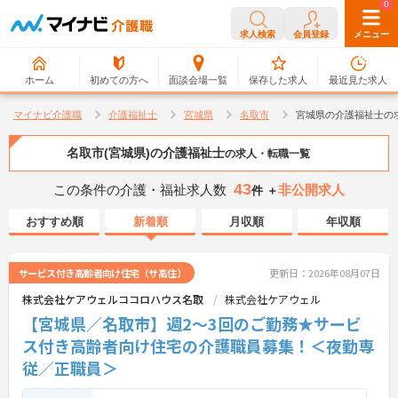
0
0
求人検索
会員登録
メニュー
ホーム
初めての方へ
面談会場一覧
保存した求人
最近見た求人
マイナビ介護職
介護福祉士
宮城県
名取市
宮城県の介護福祉士の
名取市(宮城県)の介護福祉士
の求人・転職一覧
43
この条件の介護・福祉求人数
非公開求人
件 ＋
おすすめ順
新着順
月収順
年収順
サービス付き高齢者向け住宅（サ高住）
更新日：2026年08月07日
株式会社ケアウェルココロハウス名取
株式会社ケアウェル
【宮城県／名取市】週2～3回のご勤務★サービ
ス付き高齢者向け住宅の介護職員募集！＜夜勤専
従／正職員＞