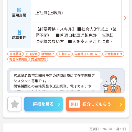
正社員(正職員)
雇用形態
【必要資格・スキル】 ■社会人3年以上（業
界不問） ■普通自動車運転免許 ※運転
応募要件
に支障のない方 ■人を支えることに喜び
を感じられる方 ■介護資格の無い方 可
車通勤可
土日祝休
無資格OK
日勤のみ
年間休日110日以上
研修制度あり
社会保険完備
交通費支給
宮城県名取市に開設予定の訪問診療にて在宅医療ア
シスタント募集です。
関係機関との連絡調整や送迎業務、電子カルテや処
方箋などの入力業務など、幅広い業務を担当いただ
くため、様々なスキルが身に着く職場です。
土日祝固定休み・年間休日126日とお休み多めでし
詳細を見る
無料
紹介してもらう
っかりとリフレッシュができます。
ご興味のある方には、面接対策ポイントなど、さら
に詳細をお話いたしますので、お気軽にご相談くだ
さい。
更新日：2026年05月27日