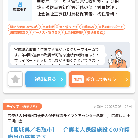
■必須：サービス管理責任者研修および相
談支援従事者初任者研修の修了者■歓迎：
応募要件
社会福祉主事任用資格保有者、初任者研修
（旧ヘルパー2級）、サービス管理責任者の
業務経験
駅から徒歩10分以内
車通勤可
寮・借り上げ
日勤のみ
資格取得サポート
研修制度あり
ボーナス・賞与あり
社会保険完備
交通費支給
宮城県名取市に位置する障がい者グループホームで
す。年4回5連休の取得が可能な連続休暇制度あり！
プライベートも大切にしながら働くことができま
す。ご興味をお持ちの方はお気軽にお問い合わせく
ださい。
詳細を見る
無料
紹介してもらう
デイケア（通所リハ）
更新日：2026年07月29日
医療法人社団洞口会老人保健施設ライフケアセンター名取
医療法人社
団洞口会
【宮城県／名取市】 介護老人保健施設での介護
職員の募集です