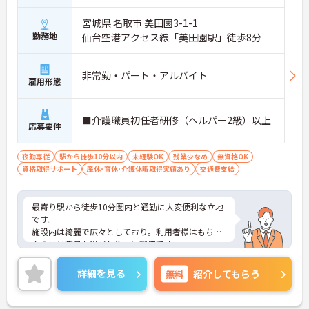
宮城県 名取市 美田園3-1-1
勤務地
仙台空港アクセス線「美田園駅」徒歩8分
非常勤・パート・アルバイト
雇用形態
■介護職員初任者研修（ヘルパー2級）以上
応募要件
夜勤専従
駅から徒歩10分以内
未経験OK
残業少なめ
無資格OK
資格取得サポート
産休･育休･介護休暇取得実績あり
交通費支給
最寄り駅から徒歩10分圏内と通勤に大変便利な立地
です。
施設内は綺麗で広々としており。利用者様はもちろ
んのこと職員も過ごしやすい環境です。
居室20室の小規模施設ですので、ご利用者お一人お
一人の顔がしっかりとわかり、寄り添ったケアを実
詳細を見る
無料
紹介してもらう
現しやすいです。
ご興味のある方はお気軽にお問い合わせ下さいま
せ。