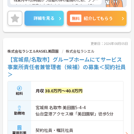
イベートの予定も立てやすく、ワークライフバラン
スを整えやすい環境でお仕事できます。
交通費支給有のため、通勤費用の心配も不要！
詳細を見る
無料
紹介してもらう
ご興味のある方はご面接のポイントをお伝えいたし
ますので、お気軽にご相談ください。
更新日：2026年08月05日
株式会社ラシエルRASIEL美田園
株式会社ラシエル
【宮城県/名取市】グループホームにてサービス
事業所責任者兼管理者（候補）の募集＜契約社員
＞
月収
38.0万円～40.0万円
給料
宮城県 名取市 美田園5-4-4
勤務地
仙台空港アクセス線「美田園駅」徒歩5分
契約社員・嘱託社員
雇用形態