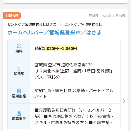
訪問介護
更新日：2026年02月24日
セントケア宮城株式会社はさま
セントケア宮城株式会社
ホームヘルパー／宮城県登米市／はさま
時給
1,080円～1,860円
給料
宮城県 登米市 迫町佐沼字錦170
ＪＲ東北本線(上野－盛岡)「新田(宮城)駅」
勤務地
バス・車15分
契約社員・嘱託社員 非常勤・パート・アル
雇用形態
バイト
■介護職員初任者研修（ホームヘルパー2
級） ■普通運転免許 ＜歓迎：以下の資格・
応募要件
スキル・経験をお持ちの方＞ ■介護福祉士
■介護職員実務者研修（ホームヘルパー1