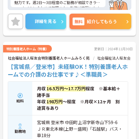
魅力です。週2日～3日程度のご勤務が相談できライ
フスタイルに合わせて無理のない勤務が実現しやす
いです。ご興味のある方には、面接対策ポイントな
ど、さらに詳細をお話しいたしますのでお気軽にご
詳細を見る
無料
紹介してもらう
相談ください！
特別養護老人ホーム（特養）
更新日：2024年11月30日
社会福祉法人桜友会特別養護老人ホームみろく苑
社会福祉法人桜友会
【宮城県／登米市】未経験OK！特別養護老人ホ
ームでの介護のお仕事です♪＜準職員＞
月収
16.5万円～17.7万円
程度 ※基本給＋
諸手当
給料
年収
198万円
～程度 ※月収×12ヶ月 別
途賞与あり
宮城県 登米市 中田町上沼字新寺山下59-6
ＪＲ東北本線(上野－盛岡)「石越駅」バス・
勤務地
車18分