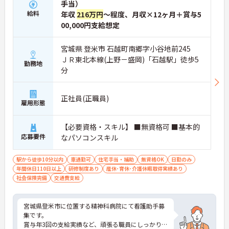
手当）
給料
年収
216万円
～程度、月収×12ヶ月＋賞与5
00,000円支給想定
宮城県 登米市 石越町南郷字小谷地前245
ＪＲ東北本線(上野－盛岡)「石越駅」徒歩5
勤務地
分
正社員(正職員)
雇用形態
【必要資格・スキル】 ■無資格可 ■基本的
応募要件
なパソコンスキル
駅から徒歩10分以内
車通勤可
住宅手当・補助
無資格OK
日勤のみ
年間休日110日以上
研修制度あり
産休･育休･介護休暇取得実績あり
社会保険完備
交通費支給
宮城県登米市に位置する精神科病院にて看護助手募
集です。
賞与年3回の支給実績など、頑張る職員にしっかりと