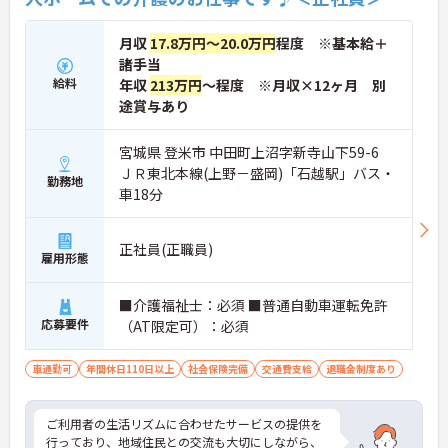
月収
17.8万円～20.0万円
程度 ※基本給＋
諸手当
給料
年収
213万円
～程度 ※月収×12ヶ月 別
途賞与あり
宮城県 登米市 中田町上沼字新寺山下59-6
ＪＲ東北本線(上野－盛岡)「石越駅」バス・
勤務地
車18分
正社員(正職員)
雇用形態
■介護福祉士：必須 ■普通自動車運転免許
応募要件
（AT限定可）：必須
車通勤可
年間休日110日以上
社会保険完備
交通費支給
退職金制度あり
ご利用者の生活リズムに合わせたサービスの提供を
行っており、地域住民との交流も大切にしながら、