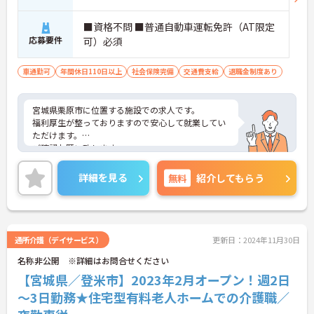
■資格不問 ■普通自動車運転免許（AT限定
応募要件
可）必須
車通勤可
年間休日110日以上
社会保険完備
交通費支給
退職金制度あり
宮城県栗原市に位置する施設での求人です。
福利厚生が整っておりますので安心して就業してい
ただけます。
ご確認お願い致します。
詳細を見る
無料
紹介してもらう
通所介護（デイサービス）
更新日：2024年11月30日
名称非公開 ※詳細はお問合せください
【宮城県／登米市】2023年2月オープン！週2日
～3日勤務★住宅型有料老人ホームでの介護職／