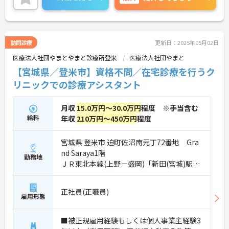
訪問診療
更新日：2025年05月02日
医療法人社団やまとやまと診療所登米
医療法人社団やまと
【宮城県／登米市】資格不問／在宅診療を行うク
リニックでの診療アシスタント
月収
15.0万円～30.0万円
程度 ※手当含む
給料
年収
210万円～450万円
程度
宮城県 登米市 迫町佐沼南元丁72番地 Gra
nd Saraya1階
勤務地
ＪＲ東北本線(上野－盛岡)「新田(宮城)駅」
バス・車20分
正社員(正職員)
雇用形態
■被正規雇用経験もしくは個人事業主経験3