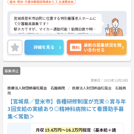
産休･育休･介護休暇取得実績あり
交通費支給
宮城県登米市迫町に位置する特別養護老人ホームに
て介護職員募集です！
駅チカですが、マイカー通勤可能！勤務日数や時間
の相談が可能です。また、資格や経験は不問ですの
で、これから介護職にチャレンジする方にもおすす
最新の募集状況を問
めです！
詳細を見る
無料
い合わせる
ご興味のある方には、面接対策ポイントなど、さら
に詳細をお話しいたしますので、お気軽にご相談く
ださい。
募集停止
更新日：2025年11月28日
医療法人財団姉歯松風会 石越病院
医療法人財団姉歯松風会 石越病
院
【宮城県／登米市】各種研修制度が充実☆賞与年
3回支給の実績あり◎精神科病院にて看護助手募
集＜常勤＞
月収
15.6万円～16.2万円
程度（基本給＋諸