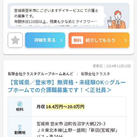
宮城県登米市にございますデイサービスにて介護士
の募集です。
年間休日110日以上、残業も少なめとライフワーク
バランス◎メリハリをつけて勤務していただけます
◎
夜勤もなく、完全週休2日制（土日）なので、プラ
詳細を見る
無料
紹介してもらう
イベートと両立させやすい環境ですよ♪
あなたの経験やスキルを活かして、高齢者の皆さま
が安心して過ごせる空間づくりにチャレンジしてみ
ませんか？
ご興味ある方には、面接対策ポイントなど、さらに
更新日：2024年11月19日
詳細をお話しいたしますのでお気軽にご相談くださ
有限会社クラスタグループホームあんど
有限会社クラスタ
い。
【宮城県／登米市】無資格・未経験OK☆グルー
プホームでの介護職募集です！＜正社員＞
月収
16.4万円～20.0万円
給料
宮城県 登米市 迫町佐沼字大網229-3
ＪＲ東北本線(上野－盛岡)「新田(宮城)駅」
勤務地
バス・車24分