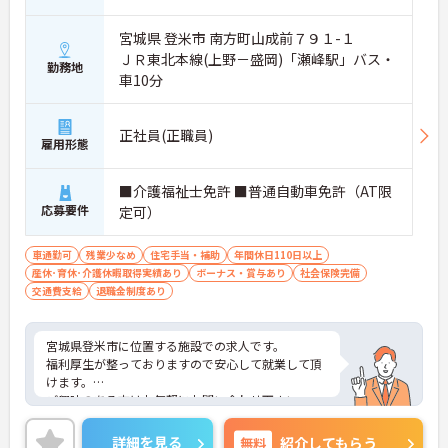
宮城県 登米市 南方町山成前７９１-１
ＪＲ東北本線(上野－盛岡)「瀬峰駅」バス・
勤務地
車10分
正社員(正職員)
雇用形態
■介護福祉士免許 ■普通自動車免許（AT限
応募要件
定可）
車通勤可
残業少なめ
住宅手当・補助
年間休日110日以上
産休･育休･介護休暇取得実績あり
ボーナス・賞与あり
社会保険完備
交通費支給
退職金制度あり
宮城県登米市に位置する施設での求人です。
福利厚生が整っておりますので安心して就業して頂
けます。
ご興味のある方はお気軽にお問い合わせ下さい。
詳細を見る
無料
紹介してもらう