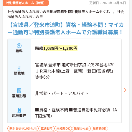
特別養護老人ホーム（特養）
更新日：2026年03月26日
社会福祉法人ふれあいの里地域密着型特別養護老人ホームせくれ
社会
福祉法人ふれあいの里
【宮城県／登米市迫町】資格・経験不問！マイカ
ー通勤可◎特別養護老人ホームで介護職員募集！
時給
1,038円～1,300円
給料
宮城県 登米市 迫町新田字狼ノ欠20番地420
ＪＲ東北本線(上野－盛岡)「新田(宮城)駅」
勤務地
徒歩6分
非常勤・パート・アルバイト
雇用形態
■資格・経験不問 ■普通自動車免許必須（A
応募要件
T限定可）
駅から徒歩10分以内
車通勤可
未経験OK
残業少なめ
無資格OK