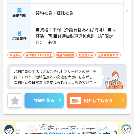
契約社員・嘱託社員
雇用形態
■資格：不問（介護資格あれば尚可） ■未
経験：可 ■普通自動車運転免許（AT限定
応募要件
可）：必須
車通勤可
年間休日110日以上
社会保険完備
交通費支給
退職金制度あり
ご利用者の生活リズムに合わせたサービスの提供を
行っており、地域住民との交流も大切にしながら、
ご利用者の日常生活を支えられるよう努めていま
す。
昇給・賞与制度があり、頑張りがきちんと評価され
るので、モチベーションにつながります。ご利用者
詳細を見る
無料
紹介してもらう
に寄り添い、丁寧なサービスの提供を行っていただ
ける方を募集しています。
ご興味のある方には、面接対策ポイントなど、さら
に詳細をお話しいたしますのでお気軽にご相談くだ
さい！