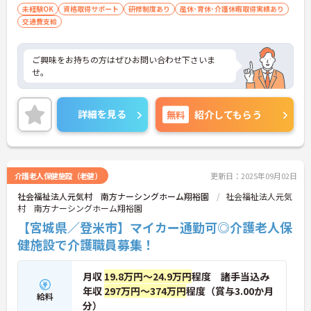
級・介護職員基礎研修）
未経験OK
資格取得サポート
研修制度あり
産休･育休･介護休暇取得実績あり
交通費支給
ご興味をお持ちの方はぜひお問い合わせ下さいま
せ。
詳細を見る
無料
紹介してもらう
介護老人保健施設（老健）
更新日：2025年09月02日
社会福祉法人元気村 南方ナーシングホーム翔裕園
社会福祉法人元気
村 南方ナーシングホーム翔裕園
【宮城県／登米市】マイカー通勤可◎介護老人保
健施設で介護職員募集！
月収
19.8万円～24.9万円
程度 諸手当込み
年収
297万円～374万円
程度（賞与3.00か月
給料
分）