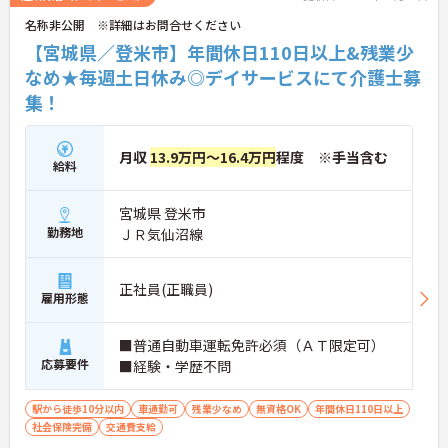
名称非公開 ※詳細はお問合せください
【宮城県／登米市】年間休日110日以上&残業少
なめ★毎週土日休み◎デイサービスにて介護士募
集！
月収
13.9万円～16.4万円
程度 ※手当含む
給料
宮城県 登米市
勤務地
ＪＲ気仙沼線
正社員(正職員)
雇用形態
■普通自動車運転免許必須（ＡＴ限定可）
応募要件
■経験・学歴不問
駅から徒歩10分以内
車通勤可
残業少なめ
無資格OK
年間休日110日以上
社会保険完備
交通費支給