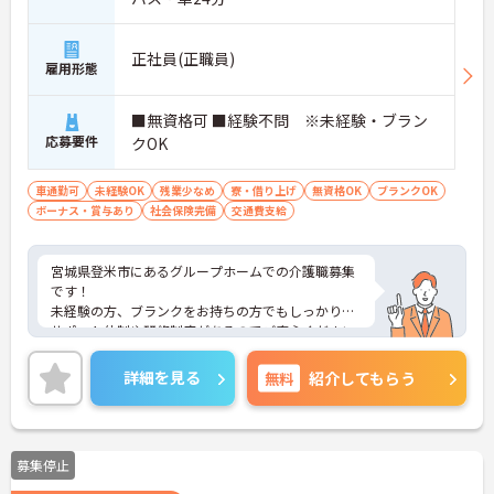
正社員(正職員)
雇用形態
■無資格可 ■経験不問 ※未経験・ブラン
応募要件
クOK
車通勤可
未経験OK
残業少なめ
寮・借り上げ
無資格OK
ブランクOK
ボーナス・賞与あり
社会保険完備
交通費支給
宮城県登米市にあるグループホームでの介護職募集
です！
未経験の方、ブランクをお持ちの方でもしっかりと
サポート体制や研修制度があるのでご安心ください
♪
マイカー＆自転車通勤OK、入居可能住宅ありと、勤
詳細を見る
無料
紹介してもらう
務し続けやすい環境が整っています◎
ご興味がある方はご面接のポイントをお伝えします
ので、お気軽にお問い合わせください。
募集停止