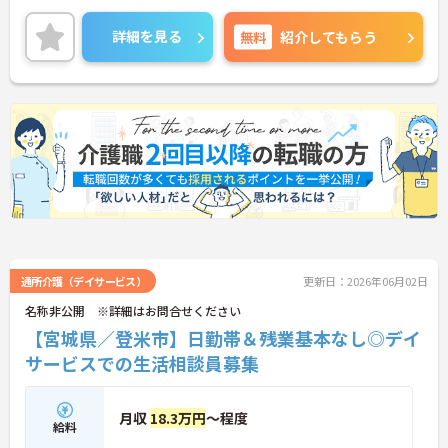
ご興味ある方には、面接対策ポイントなど、さらに
詳細をお話しいたしますのでお気軽にご相談くださ
詳細を見る
無料
紹介してもらう
い！
通所介護（デイサービス）
更新日：2026年06月02日
名称非公開 ※詳細はお問合せください
【宮城県／登米市】日勤帯＆残業基本なし◎デイ
サービスでの生活相談員募集
月収
18.3万円
～程度
給料