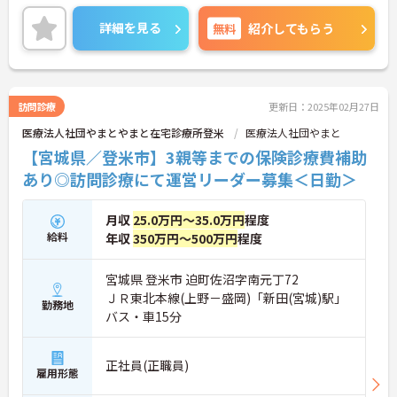
ご興味のある方には、面接対策ポイントなど、さら
に詳細をお話しいたしますので、お気軽にご相談く
詳細を見る
無料
紹介してもらう
ださい。
訪問診療
更新日：2025年02月27日
医療法人社団やまとやまと在宅診療所登米
医療法人社団やまと
【宮城県／登米市】3親等までの保険診療費補助
あり◎訪問診療にて運営リーダー募集＜日勤＞
月収
25.0万円～35.0万円
程度
給料
年収
350万円～500万円
程度
宮城県 登米市 迫町佐沼字南元丁72
ＪＲ東北本線(上野－盛岡)「新田(宮城)駅」
勤務地
バス・車15分
正社員(正職員)
雇用形態