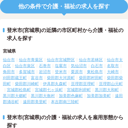
他の条件で介護・福祉の求人を探す
登米市(宮城県)の近隣の市区町村から介護・福祉の
求人を探す
宮城県
仙台市
仙台市青葉区
仙台市宮城野区
仙台市若林区
仙台市太
白区
仙台市泉区
石巻市
塩竈市
気仙沼市
白石市
名取市
角田市
多賀城市
岩沼市
登米市
栗原市
東松島市
大崎市
刈田郡蔵王町
富谷市
柴田郡大河原町
柴田郡村田町
柴田郡柴
田町
柴田郡川崎町
伊具郡丸森町
亘理郡亘理町
亘理郡山元町
宮城郡松島町
宮城郡七ヶ浜町
宮城郡利府町
黒川郡大和町
黒川郡大郷町
黒川郡大衡村
加美郡色麻町
加美郡加美町
遠田
郡涌谷町
遠田郡美里町
本吉郡南三陸町
登米市(宮城県)の介護・福祉の求人を雇用形態から
探す