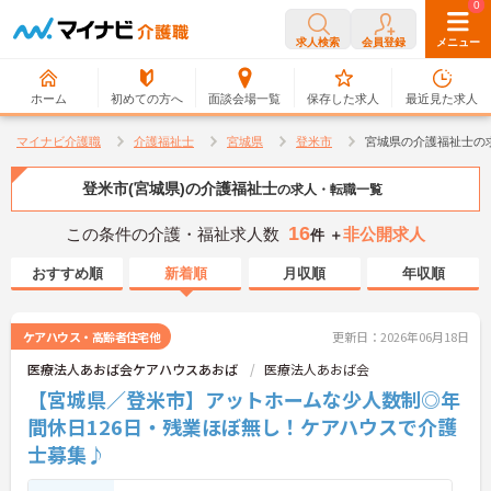
0
0
求人検索
会員登録
メニュー
ホーム
初めての方へ
面談会場一覧
保存した求人
最近見た求人
マイナビ介護職
介護福祉士
宮城県
登米市
宮城県の介護福祉士の
登米市(宮城県)の介護福祉士
の求人・転職一覧
16
この条件の介護・福祉求人数
非公開求人
件 ＋
おすすめ順
新着順
月収順
年収順
ケアハウス・高齢者住宅他
更新日：2026年06月18日
医療法人あおば会ケアハウスあおば
医療法人あおば会
【宮城県／登米市】アットホームな少人数制◎年
間休日126日・残業ほぼ無し！ケアハウスで介護
士募集♪