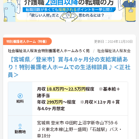
特別養護老人ホーム（特養）
更新日：2024年11月30日
社会福祉法人桜友会特別養護老人ホームみろく苑
社会福祉法人桜友会
【宮城県／登米市】賞与4.0ヶ月分の支給実績あ
り！特別養護老人ホームでの生活相談員♪＜正社
員＞
月収
18.8万円～22.5万円
程度 ※基本給＋
諸手当
給料
年収
299万円
～程度 ※月収×12ヶ月＋賞
与4.0ヶ月想定
宮城県 登米市 中田町上沼字新寺山下59-6
ＪＲ東北本線(上野－盛岡)「石越駅」バス・
勤務地
車18分