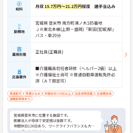
月収
15.7万円～21.2万円
程度 諸手当込み
給料
宮城県 登米市 南方町鴻ノ木185番地
ＪＲ東北本線(上野－盛岡)「新田(宮城)駅」
勤務地
バス・車20分
正社員(正職員)
雇用形態
■介護職員初任者研修（ヘルパー2級）以上
※介護福祉士尚可 ※普通自動車運転免許必
応募要件
須（ＡＴ限定可）
車通勤可
残業少なめ
年間休日110日以上
社会保険完備
交通費支給
退職金制度あり
宮城県登米市に位置する施設です。
医療法人が母体で安定感は抜群です。
年間休日126日あり、ワークライフバランスも大切
にしていただけます。