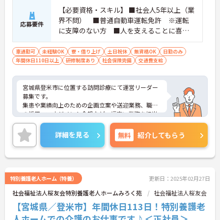
【必要資格・スキル】 ■社会人5年以上（業
界不問） ■普通自動車運転免許 ※運転
応募要件
に支障のない方 ■人を支えることに喜び
を感じられる方 ■チームやプロジェクト
などでメンバーをまとめる役割を経験した
車通勤可
未経験OK
寮・借り上げ
土日祝休
無資格OK
日勤のみ
年間休日110日以上
ことがある方 ■介護資格の無い方 可
研修制度あり
社会保険完備
交通費支給
宮城県登米市に位置する訪問診療にて運営リーダー
募集です。
集患や業績向上のための企画立案や送迎業務、職員
の採用、マネジメント全般など、幅広い業務を担当
いただくため、様々なスキルが身に着く職場です。
土日祝固定休み・年間休日126日とお休み多めでし
詳細を見る
無料
紹介してもらう
っかりとリフレッシュができます。
ご興味のある方には、面接対策ポイントなど、さら
に詳細をお話いたしますので、お気軽にご相談くだ
さい。
特別養護老人ホーム（特養）
更新日：2025年02月27日
社会福祉法人桜友会特別養護老人ホームみろく苑
社会福祉法人桜友会
【宮城県／登米市】年間休日113日！特別養護老
人ホームでの介護のお仕事です♪＜正社員＞