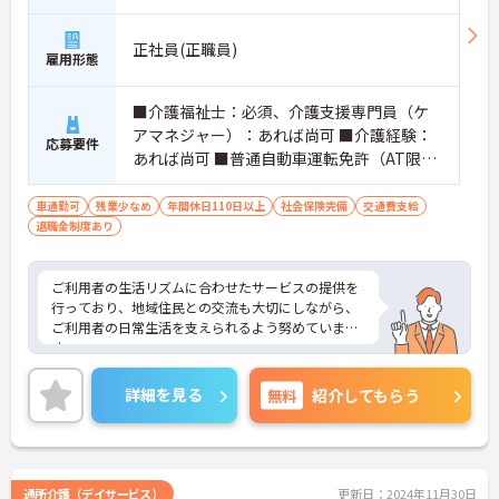
正社員(正職員)
雇用形態
■介護福祉士：必須、介護支援専門員（ケ
アマネジャー）：あれば尚可 ■介護経験：
応募要件
あれば尚可 ■普通自動車運転免許（AT限定
可）：必須
車通勤可
残業少なめ
年間休日110日以上
社会保険完備
交通費支給
退職金制度あり
ご利用者の生活リズムに合わせたサービスの提供を
行っており、地域住民との交流も大切にしながら、
ご利用者の日常生活を支えられるよう努めていま
す。
昇給・賞与制度があり、頑張りがきちんと評価され
るので、モチベーションにつながります。ご利用者
詳細を見る
無料
紹介してもらう
に寄り添い、丁寧なサービスの提供を行っていただ
ける方を募集しています。
ご興味のある方には、面接対策ポイントなど、さら
に詳細をお話しいたしますのでお気軽にご相談くだ
さい！
通所介護（デイサービス）
更新日：2024年11月30日