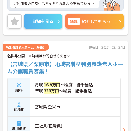
ご利用者の日常生活を支えられるよう努めていま
す。
昇給・賞与制度があり、頑張りがきちんと評価され
るので、モチベーションにつながります。ご利用者
詳細を見る
無料
紹介してもらう
に寄り添い、丁寧なサービスの提供を行っていただ
ける方を募集しています。
ご興味のある方には、面接対策ポイントなど、さら
に詳細をお話しいたしますのでお気軽にご相談くだ
さい！
特別養護老人ホーム（特養）
更新日：2025年02月27日
名称非公開 ※詳細はお問合せください
【宮城県／栗原市】地域密着型特別養護老人ホー
ム介護職員募集！
月収
16.9万円
～程度 諸手当込
給料
年収
238万円
～程度 諸手当込
宮城県 登米市
勤務地
正社員(正職員)
雇用形態