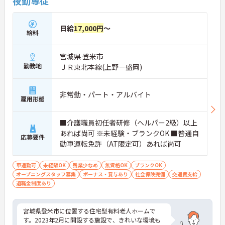
夜勤専従
日給
17,000円
～
給料
宮城県 登米市
勤務地
ＪＲ東北本線(上野－盛岡)
非常勤・パート・アルバイト
雇用形態
■介護職員初任者研修（ヘルパー2級）以上
あれば尚可 ※未経験・ブランクOK ■普通自
応募要件
動車運転免許（AT限定可）あれば尚可
車通勤可
未経験OK
残業少なめ
無資格OK
ブランクOK
オープニングスタッフ募集
ボーナス・賞与あり
社会保険完備
交通費支給
退職金制度あり
宮城県登米市に位置する住宅型有料老人ホームで
す。2023年2月に開設する施設で、きれいな環境も