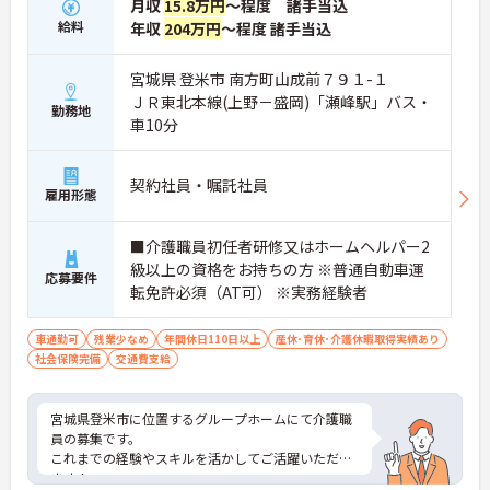
月収
15.8万円
～程度 諸手当込
給料
年収
204万円
～程度 諸手当込
宮城県 登米市 南方町山成前７９１-１
ＪＲ東北本線(上野－盛岡)「瀬峰駅」バス・
勤務地
車10分
契約社員・嘱託社員
雇用形態
■介護職員初任者研修又はホームヘルパー2
級以上の資格をお持ちの方 ※普通自動車運
応募要件
転免許必須（AT可） ※実務経験者
車通勤可
残業少なめ
年間休日110日以上
産休･育休･介護休暇取得実績あり
社会保険完備
交通費支給
宮城県登米市に位置するグループホームにて介護職
員の募集です。
これまでの経験やスキルを活かしてご活躍いただけ
ます！