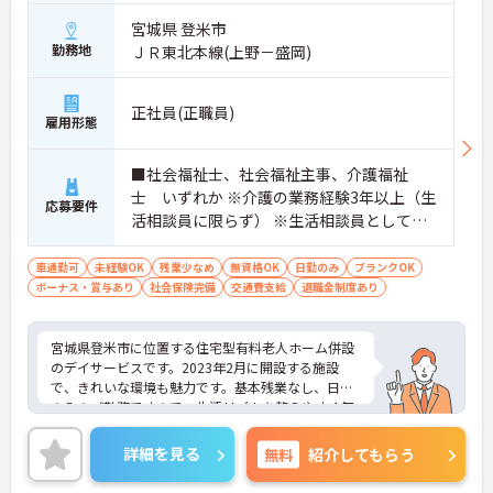
宮城県 登米市
勤務地
ＪＲ東北本線(上野－盛岡)
正社員(正職員)
雇用形態
■社会福祉士、社会福祉主事、介護福祉
士 いずれか ※介護の業務経験3年以上（生
応募要件
活相談員に限らず） ※生活相談員として未
経験の方、ブランクのある方も大歓迎 ■普
通自動車運転免許（AT限定可）あれば尚可
車通勤可
未経験OK
残業少なめ
無資格OK
日勤のみ
ブランクOK
ボーナス・賞与あり
社会保険完備
交通費支給
退職金制度あり
宮城県登米市に位置する住宅型有料老人ホーム併設
のデイサービスです。2023年2月に開設する施設
で、きれいな環境も魅力です。基本残業なし、日勤
のみのご勤務ですので、生活リズムを整えやすく無
理なくご勤務いただけます♪ご興味のある方には、
面接対策ポイントなど、さらに詳細をお話しいたし
詳細を見る
無料
紹介してもらう
ますのでお気軽にご相談ください！