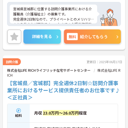
宮城県宮城郡に位置する訪問介護事業所における介
護職員（介護福祉士）の募集です。
完全週休2日制なので、プライベートとのメリハリ
のある働き方が可能です。これまでの介護業務経験
を活かしながらご勤務いただける職場環境です。
ご興味のある方には、面接対策ポイントなど、さら
詳細を見る
無料
紹介してもらう
に詳細をお話しいたしますのでお気軽にご相談くだ
さい！
訪問介護
更新日：2025年06月17日
株式会社LIFE RICHライフリッチ在宅サポートセンター
株式会社LIFE R
ICH
【宮城県／宮城郡】完全週休2日制☆訪問介護事
業所におけるサービス提供責任者のお仕事です♪
＜正社員＞
月収
23.0万円～26.0万円
程度
給料