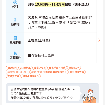
月収
15.0万円～19.4万円
程度（諸手当込）
給料
宮城県 宮城郡松島町 根廻字上山王６番地27
ＪＲ東北本線(上野－盛岡)「愛宕(宮城)駅」
勤務地
バス・車8分
正社員(正職員)
雇用形態
■介護福祉士免許
応募要件
車通勤可
未経験OK
残業少なめ
住宅手当・補助
無資格OK
年間休日110日以上
産休･育休･介護休暇取得実績あり
社会保険完備
交通費支給
退職金制度あり
宮城県宮城郡松島町に位置する特別養護老人ホーム
にて介護福祉士募集です！
年間休日120日、残業は少なめですのでプライベー
トとの両立も可能です★