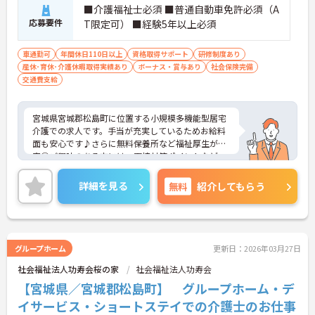
■介護福祉士必須 ■普通自動車免許必須（A
応募要件
T限定可） ■経験5年以上必須
車通勤可
年間休日110日以上
資格取得サポート
研修制度あり
産休･育休･介護休暇取得実績あり
ボーナス・賞与あり
社会保険完備
交通費支給
宮城県宮城郡松島町に位置する小規模多機能型居宅
介護での求人です。手当が充実しているためお給料
面も安心です♪さらに無料保養所など福祉厚生が充
実◎ご興味のある方には、面接対策ポイントなど、
さらに詳細をご案内しますのでお気軽にご相談くだ
さい！
詳細を見る
無料
紹介してもらう
グループホーム
更新日：2026年03月27日
社会福祉法人功寿会桜の家
社会福祉法人功寿会
【宮城県／宮城郡松島町】 グループホーム・デ
イサービス・ショートステイでの介護士のお仕事