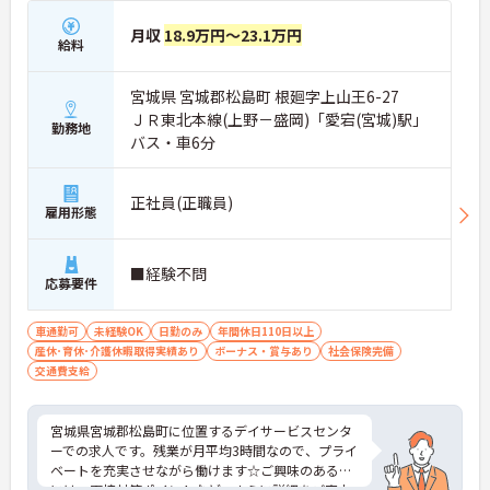
月収
18.9万円～23.1万円
給料
宮城県 宮城郡松島町 根廻字上山王6-27
ＪＲ東北本線(上野－盛岡)「愛宕(宮城)駅」
勤務地
バス・車6分
正社員(正職員)
雇用形態
■経験不問
応募要件
車通勤可
未経験OK
日勤のみ
年間休日110日以上
産休･育休･介護休暇取得実績あり
ボーナス・賞与あり
社会保険完備
交通費支給
宮城県宮城郡松島町に位置するデイサービスセンタ
ーでの求人です。残業が月平均3時間なので、プライ
ベートを充実させながら働けます☆ご興味のある方
には、面接対策ポイントなど、さらに詳細をご案内