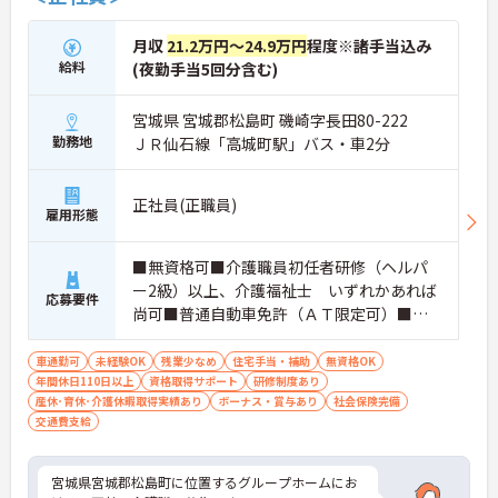
月収
21.2万円～24.9万円
程度※諸手当込み
給料
(夜勤手当5回分含む)
宮城県 宮城郡松島町 磯崎字長田80-222
勤務地
ＪＲ仙石線「高城町駅」バス・車2分
正社員(正職員)
雇用形態
■無資格可■介護職員初任者研修（ヘルパ
ー2級）以上、介護福祉士 いずれかあれば
応募要件
尚可■普通自動車免許（ＡＴ限定可）■経
験不問※あれば尚可
車通勤可
未経験OK
残業少なめ
住宅手当・補助
無資格OK
年間休日110日以上
資格取得サポート
研修制度あり
産休･育休･介護休暇取得実績あり
ボーナス・賞与あり
社会保険完備
交通費支給
宮城県宮城郡松島町に位置するグループホームにお