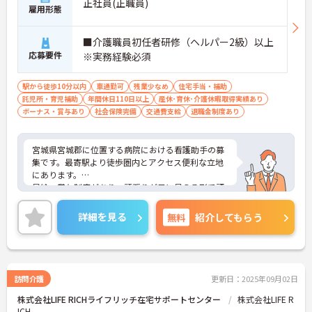
正社員(正職員)
雇用形態
■介護職員初任者研修（ヘルパー2級）以上
応募要件
※実務経験必須
駅から徒歩10分以内
車通勤可
残業少なめ
住宅手当・補助
託児所・育児補助
年間休日110日以上
産休･育休･介護休暇取得実績あり
ボーナス・賞与あり
社会保険完備
交通費支給
退職金制度あり
宮城県宮城郡に位置する病院における看護助手の募
集です。最寄駅より徒歩圏内とアクセス便利な立地
にあります。
昇給・賞与制度があり、頑張りが目に見える形で評
価されるので、モチベーションアップにつながりま
す。年間休日は110日あり、休日もしっかりとれる
詳細を見る
無料
紹介してもらう
ので、メリハリをつけた働き方も可能です。
ご興味のある方には、面接対策ポイントなど、さら
に詳細をお話しいたしますのでお気軽にご相談くだ
さい！
訪問介護
更新日：2025年09月02日
株式会社LIFE RICHライフリッチ在宅サポートセンター
株式会社LIFE R
ICH