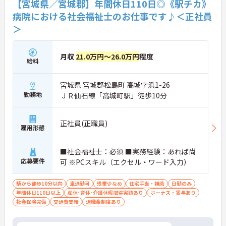
【宮城県／宮城郡】年間休日110日◎《駅チカ》
病院における社会福祉士のお仕事です♪＜正社員
＞
月収
21.0万円～26.0万円
程度
給料
宮城県 宮城郡松島町 高城字浜1-26
勤務地
ＪＲ仙石線「高城町駅」徒歩10分
正社員(正職員)
雇用形態
■社会福祉士：必須 ■実務経験：あれば尚
応募要件
可 ※PCスキル（エクセル・ワード入力）
駅から徒歩10分以内
車通勤可
残業少なめ
住宅手当・補助
日勤のみ
年間休日110日以上
産休･育休･介護休暇取得実績あり
ボーナス・賞与あり
社会保険完備
交通費支給
退職金制度あり