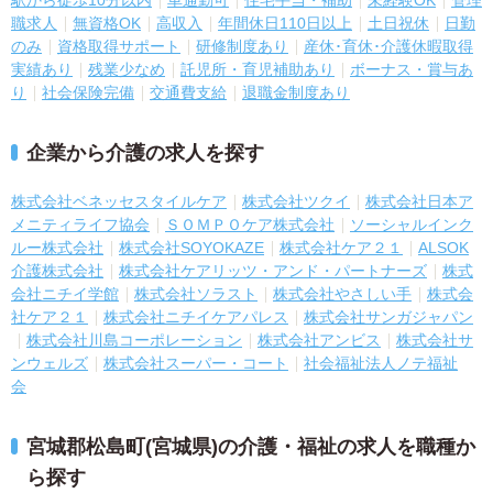
職求人
無資格OK
高収入
年間休日110日以上
土日祝休
日勤
のみ
資格取得サポート
研修制度あり
産休･育休･介護休暇取得
実績あり
残業少なめ
託児所・育児補助あり
ボーナス・賞与あ
り
社会保険完備
交通費支給
退職金制度あり
企業から介護の求人を探す
株式会社ベネッセスタイルケア
株式会社ツクイ
株式会社日本ア
メニティライフ協会
ＳＯＭＰＯケア株式会社
ソーシャルインク
ルー株式会社
株式会社SOYOKAZE
株式会社ケア２１
ALSOK
介護株式会社
株式会社ケアリッツ・アンド・パートナーズ
株式
会社ニチイ学館
株式会社ソラスト
株式会社やさしい手
株式会
社ケア２１
株式会社ニチイケアパレス
株式会社サンガジャパン
株式会社川島コーポレーション
株式会社アンビス
株式会社サ
ンウェルズ
株式会社スーパー・コート
社会福祉法人ノテ福祉
会
宮城郡松島町(宮城県)の介護・福祉の求人を職種か
ら探す