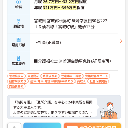
月収
26.7万円～33.2万円
程度
給料
年収
321万円～399万円
程度
宮城県 宮城郡松島町 磯崎字長田80番222
勤務地
ＪＲ仙石線「高城町駅」徒歩13分
正社員(正職員)
雇用形態
■介護福祉士 ※普通自動車免許(AT限定可）
応募要件
管理職求人
車通勤可
残業少なめ
住宅手当・補助
資格取得サポート
研修制度あり
産休･育休･介護休暇取得実績あり
高収入
社会保険完備
交通費支給
「訪問介護」「通所介護」を中心に24事業所を展開
する大手法人です。
母体の安定感は抜群で、働きやすい職場作りのため
に、様々な独自の取組みを行っていおり、長く安心
してご就業いただけます。
最新の募集状況を問
幅広い年齢層の方々が活躍され、年齢や経験に応じ