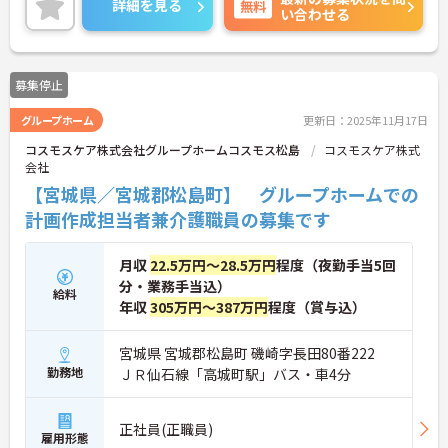
詳細を見る
無料
い合わせる
たキャリアを積んでいただけます。
ご興味のある方は是非お気軽にお問い合わせくださ
い。
募集停止
グループホーム
更新日：2025年11月17日
コスモスケア株式会社グループホームコスモス松島
コスモスケア株式
会社
【宮城県／宮城郡松島町】 グループホームでの
計画作成担当者兼介護職員の募集です
月収
22.5万円～28.5万円
程度（夜勤手当5回
分・業務手当込）
給料
年収
305万円～387万円
程度（賞与込）
宮城県 宮城郡松島町 磯崎字長田80番222
勤務地
ＪＲ仙石線「高城町駅」バス・車4分
正社員(正職員)
雇用形態