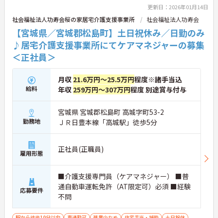
更新日：2026年01月14日
社会福祉法人功寿会桜の家居宅介護支援事業所
社会福祉法人功寿会
【宮城県／宮城郡松島町】土日祝休み／日勤のみ
♪居宅介護支援事業所にてケアマネジャーの募集
＜正社員＞
月収
21.6万円～25.5万円
程度※諸手当込
給料
年収
259万円～307万円
程度 別途賞与付与
宮城県 宮城郡松島町 高城字町53-2
勤務地
ＪＲ日豊本線「高城駅」徒歩5分
正社員(正職員)
雇用形態
■介護支援専門員（ケアマネジャー） ■普
通自動車運転免許（AT限定可）必須 ■経験
応募要件
不問
駅から徒歩10分以内
車通勤可
残業少なめ
住宅手当・補助
土日祝休