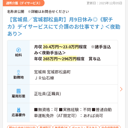
通所介護（デイサービス）
更新日：2025年12月05日
名称非公開 ※詳細はお問合せください
【宮城県／宮城郡松島町】月9日休み◎《駅チ
カ》デイサービスにて介護のお仕事です♪＜夜勤
あり＞
月収
20.4万円～23.0万円
程度 ※諸手当込
み＜夜勤手当込＞
給料
年収
265万円～296万円
程度 賞与込
宮城県 宮城郡松島町
勤務地
ＪＲ仙石線
正社員(正職員)
雇用形態
■無資格：可 ■実務経験：不問 ■普通自動
応募要件
車運転免許（AT限定可）：あれば尚可
駅から徒歩10分以内
車通勤可
無資格OK
ボーナス・賞与あり
社会保険完備