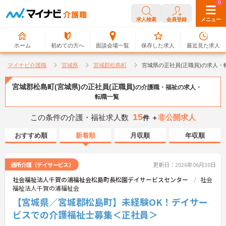
0
0
求人検索
会員登録
メニュー
ホーム
初めての方へ
面談会場一覧
保存した求人
最近見た求人
マイナビ介護職
宮城県
宮城郡松島町
宮城県の正社員(正職員)の求人・
宮城郡松島町(宮城県)の正社員(正職員)
の介護職・福祉の求人・
転職一覧
15
この条件の介護・福祉求人数
非公開求人
件 ＋
おすすめ順
新着順
月収順
年収順
通所介護（デイサービス）
更新日：2026年06月30日
社会福祉法人千賀の浦福祉会松島町長松園デイサービスセンター
社会
福祉法人千賀の浦福祉会
【宮城県／宮城郡松島町】未経験OK！デイサー
ビスでの介護福祉士募集＜正社員＞