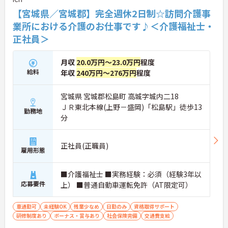
【宮城県／宮城郡】完全週休2日制☆訪問介護事
業所における介護のお仕事です♪＜介護福祉士・
正社員＞
月収
20.0万円～23.0万円
程度
給料
年収
240万円～276万円
程度
宮城県 宮城郡松島町 高城字城内二18
ＪＲ東北本線(上野－盛岡)「松島駅」徒歩13
勤務地
分
正社員(正職員)
雇用形態
■介護福祉士 ■実務経験：必須（経験3年以
応募要件
上） ■普通自動車運転免許（AT限定可）
車通勤可
未経験OK
残業少なめ
日勤のみ
資格取得サポート
研修制度あり
ボーナス・賞与あり
社会保険完備
交通費支給