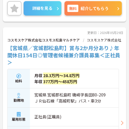
住宅手当含む、各種手当も充実しておりますので、
長期的に安心して就業頂けます。
詳細を見る
無料
紹介してもらう
マイカー通勤OKなので、通勤も楽々です♪
ご興味のある方はお気軽にお問い合わせ下さい。
更新日：2026年05月29日
コスモスケア株式会社コスモス松島マルチケア
コスモスケア株式会社
【宮城県／宮城郡松島町】賞与2か月分あり♪年
間休日154日◎管理者候補兼介護員募集＜正社員
＞
月収
28.3万円～34.8万円
給料
年収
377万円～458万円
宮城県 宮城郡松島町 磯崎字長田80-209
勤務地
ＪＲ仙石線「高城町駅」バス・車3分
正社員(正職員)
雇用形態