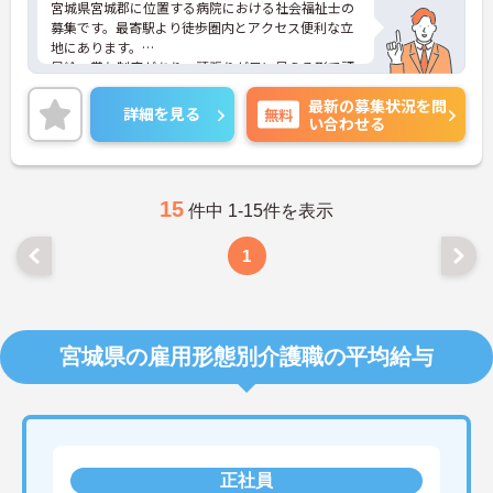
宮城県宮城郡に位置する病院における社会福祉士の
募集です。最寄駅より徒歩圏内とアクセス便利な立
地にあります。
昇給・賞与制度があり、頑張りが目に見える形で評
価されるので、モチベーションアップにつながりま
最新の募集状況を問
す。休日もしっかりとれるので、メリハリをつけた
詳細を見る
無料
い合わせる
働き方ができます。
ご興味のある方には、面接対策ポイントなど、さら
に詳細をお話しいたしますのでお気軽にご相談くだ
さい！
15
件中 1-15件を表示
1
宮城県の雇用形態別介護職の平均給与
正社員