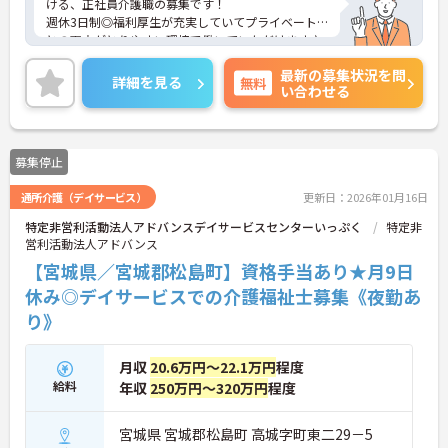
ける、正社員介護職の募集です！
週休3日制◎福利厚生が充実していてプライベート
との両立がとりやすい環境で働いていただけます♪
ご興味ある方には、面接対策ポイントなど、さらに
最新の募集状況を問
詳細をお話しいたしますのでお気軽にご相談くださ
詳細を見る
無料
い合わせる
い。
募集停止
通所介護（デイサービス）
更新日：2026年01月16日
特定非営利活動法人アドバンスデイサービスセンターいっぷく
特定非
営利活動法人アドバンス
【宮城県／宮城郡松島町】資格手当あり★月9日
休み◎デイサービスでの介護福祉士募集《夜勤あ
り》
月収
20.6万円～22.1万円
程度
給料
年収
250万円～320万円
程度
宮城県 宮城郡松島町 高城字町東二29－5