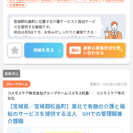
交通費支給
宮城郡松島町に位置する介護サービスと宿泊サービ
スを提供する施設です。
休日は月9日です。お休みがしっかりと確保できるの
で、プライベートとのメリハリのある働き方が可能
です。
最新の募集状況を問
ご興味のある方には、面接対策ポイントなど、さら
詳細を見る
無料
い合わせる
に詳細をお話しいたしますのでお気軽にご相談くだ
さい！
募集停止
グループホーム
更新日：2025年11月17日
コスモスケア株式会社グループホームコスモス松島
コスモスケア株式
会社
【宮城県／宮城郡松島町】東北で有数の介護と福
祉のサービスを提供する法人 GHでの管理職兼
介護職