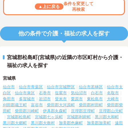
条件を変更して
▲上に戻る
再検索
他の条件で介護・福祉の求人を探す
宮城郡松島町(宮城県)の近隣の市区町村から介護・
福祉の求人を探す
宮城県
仙台市
仙台市青葉区
仙台市宮城野区
仙台市若林区
仙台市太
白区
仙台市泉区
石巻市
塩竈市
気仙沼市
白石市
名取市
角田市
多賀城市
岩沼市
登米市
栗原市
東松島市
大崎市
刈田郡蔵王町
富谷市
柴田郡大河原町
柴田郡村田町
柴田郡柴
田町
柴田郡川崎町
伊具郡丸森町
亘理郡亘理町
亘理郡山元町
宮城郡松島町
宮城郡七ヶ浜町
宮城郡利府町
黒川郡大和町
黒川郡大郷町
黒川郡大衡村
加美郡色麻町
加美郡加美町
遠田