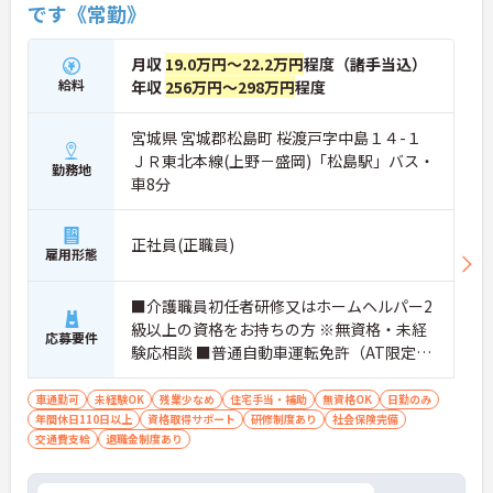
です《常勤》
月収
19.0万円～22.2万円
程度（諸手当込）
給料
年収
256万円～298万円
程度
宮城県 宮城郡松島町 桜渡戸字中島１４-１
ＪＲ東北本線(上野－盛岡)「松島駅」バス・
勤務地
車8分
正社員(正職員)
雇用形態
■介護職員初任者研修又はホームヘルパー2
級以上の資格をお持ちの方 ※無資格・未経
応募要件
験応相談 ■普通自動車運転免許（AT限定
可）
車通勤可
未経験OK
残業少なめ
住宅手当・補助
無資格OK
日勤のみ
年間休日110日以上
資格取得サポート
研修制度あり
社会保険完備
交通費支給
退職金制度あり