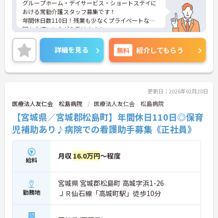
グループホーム・デイサービス・ショートステイに
おける常勤介護スタッフ募集です！
年間休日数110日！残業も少なくプライベートな時
間も大切にしながら働けます！
ご興味ある方には、面接のポイントなど、さらに詳
細をお話致しますのでお気軽にご相談ください。
詳細を見る
無料
紹介してもらう
更新日：2026年02月20日
医療法人友仁会 松島病院
医療法人友仁会 松島病院
【宮城県／宮城郡松島町】年間休日110日◎保育
児補助あり♪病院での看護助手募集《正社員》
月収
16.0万円
～程度
給料
宮城県 宮城郡松島町 高城字浜1-26
勤務地
ＪＲ仙石線「高城町駅」徒歩10分