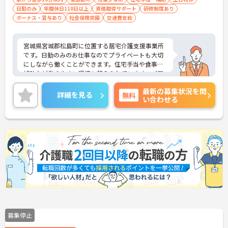
日勤のみ
年間休日110日以上
資格取得サポート
研修制度あり
ボーナス・賞与あり
社会保険完備
交通費支給
宮城県宮城郡松島町に位置する居宅介護支援事業所
です。日勤のみのお仕事なのでプライベートも大切
にしながら働くことができます。住宅手当や食事代
補助など働きやすい環境も整えられています。ご興
味をお持ちの方はお気軽にお問い合わせください。
最新の募集状況を問
詳細を見る
無料
い合わせる
募集停止