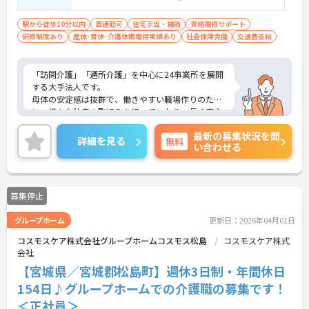
駅から徒歩10分以内
車通勤可
住宅手当・補助
資格取得サポート
研修制度あり
産休･育休･介護休暇取得実績あり
社会保険完備
交通費支給
「訪問介護」「通所介護」を中心に24事業所を展開
する大手法人です。
母体の安定感は抜群で、働きやすい職場作りのため
に、様々な独自の取組みを行っていおり、長く安心
してご就業いただけます。
最新の募集状況を問
幅広い年齢層の方々が活躍され、年齢や経験に応じ
詳細を見る
無料
い合わせる
たキャリアを積んでいただけます。
ご興味のある方は是非お気軽にお問い合わせくださ
い。
募集停止
グループホーム
更新日：2026年04月01日
コスモスケア株式会社グループホームコスモス松島
コスモスケア株式
会社
【宮城県／宮城郡松島町】週休3日制・年間休日
154日♪グループホームでの介護職の募集です！
＜正社員＞