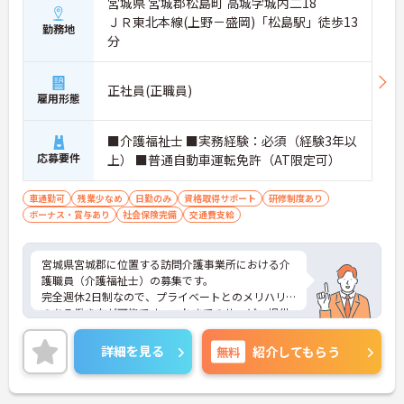
宮城県 宮城郡松島町 高城字城内二18
ＪＲ東北本線(上野－盛岡)「松島駅」徒歩13
勤務地
分
正社員(正職員)
雇用形態
■介護福祉士 ■実務経験：必須（経験3年以
応募要件
上） ■普通自動車運転免許（AT限定可）
車通勤可
残業少なめ
日勤のみ
資格取得サポート
研修制度あり
ボーナス・賞与あり
社会保険完備
交通費支給
宮城県宮城郡に位置する訪問介護事業所における介
護職員（介護福祉士）の募集です。
完全週休2日制なので、プライベートとのメリハリ
のある働き方が可能です。これまでのサービス提供
責任者としての業務経験を活かしながらご勤務いた
だける職場環境です。
詳細を見る
無料
紹介してもらう
ご興味のある方には、面接対策ポイントなど、さら
に詳細をお話しいたしますのでお気軽にご相談くだ
さい！