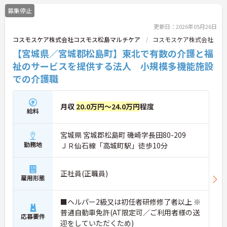
募集停止
更新日：2026年05月26日
コスモスケア株式会社コスモス松島マルチケア
コスモスケア株式会社
【宮城県／宮城郡松島町】東北で有数の介護と福
祉のサービスを提供する法人 小規模多機能施設
での介護職
月収
20.0万円～24.0万円
程度
給料
宮城県 宮城郡松島町 磯崎字長田80-209
勤務地
ＪＲ仙石線「高城町駅」徒歩10分
正社員(正職員)
雇用形態
■ヘルパー2級又は初任者研修修了者以上 ※
普通自動車免許(AT限定可／ご利用者様の送
応募要件
迎をしていただくため)