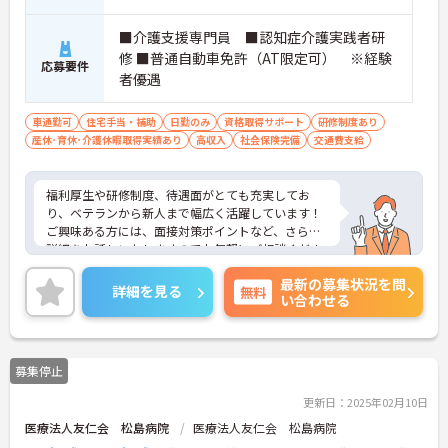
■介護支援専門員 ■認知症介護実践者研
修 ■普通自動車免許（AT限定可） ※経験
応募要件
者優遇
車通勤可
住宅手当・補助
日勤のみ
資格取得サポート
研修制度あり
産休･育休･介護休暇取得実績あり
高収入
社会保険完備
交通費支給
福利厚生や研修制度、待遇面がとても充実してお
り、ベテランから新人まで幅広く活躍しています！
ご興味ある方には、面接対策ポイントなど、さらに
詳細をお話しいたしますのでお気軽にご相談くださ
い！
最新の募集状況を問
詳細を見る
無料
い合わせる
募集停止
更新日：2025年02月10日
医療法人友仁会 松島病院
医療法人友仁会 松島病院