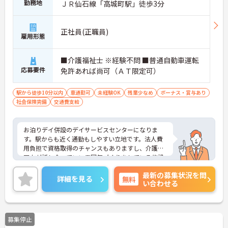
勤務地
ＪＲ仙石線「高城町駅」徒歩3分
正社員(正職員)
雇用形態
■介護福祉士 ※経験不問 ■普通自動車運転
応募要件
免許あれば尚可（ＡＴ限定可）
駅から徒歩10分以内
車通勤可
未経験OK
残業少なめ
ボーナス・賞与あり
社会保険完備
交通費支給
お泊りデイ併設のデイサービスセンターになりま
す。駅からも近く通勤もしやすい立地です。法人費
用負担で資格取得のチャンスもありますし、介護員
同士が話し合っていい雰囲気づくりをしている施設
なので未経験者経験者共に満足いただける環境です
最新の募集状況を問
♪ご興味のある方には、面接対策ポイントなど、さ
詳細を見る
無料
い合わせる
らに詳細をお話しいたしますのでお気軽にご相談く
ださい！
募集停止