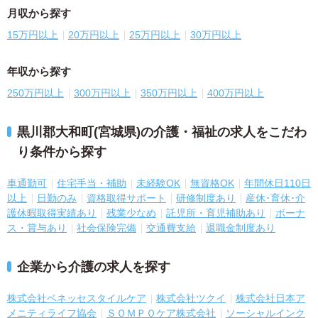
月収から探す
15万円以上
20万円以上
25万円以上
30万円以上
年収から探す
250万円以上
300万円以上
350万円以上
400万円以上
黒川郡大和町(宮城県)の介護・福祉の求人をこだわ
り条件から探す
車通勤可
住宅手当・補助
未経験OK
無資格OK
年間休日110日
以上
日勤のみ
資格取得サポート
研修制度あり
産休･育休･介
護休暇取得実績あり
残業少なめ
託児所・育児補助あり
ボーナ
ス・賞与あり
社会保険完備
交通費支給
退職金制度あり
企業から介護の求人を探す
株式会社ベネッセスタイルケア
株式会社ツクイ
株式会社日本ア
メニティライフ協会
ＳＯＭＰＯケア株式会社
ソーシャルインク