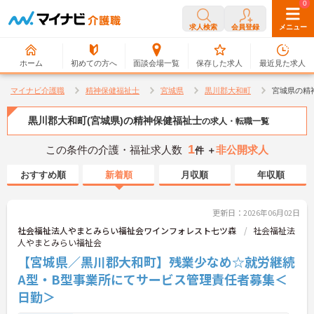
0
0
求人検索
会員登録
メニュー
ホーム
初めての方へ
面談会場一覧
保存した求人
最近見た求人
マイナビ介護職
精神保健福祉士
宮城県
黒川郡大和町
宮城県の精
黒川郡大和町(宮城県)の精神保健福祉士
の求人・転職一覧
1
この条件の介護・福祉求人数
非公開求人
件 ＋
おすすめ順
新着順
月収順
年収順
更新日：2026年06月02日
社会福祉法人やまとみらい福祉会ワインフォレスト七ツ森
社会福祉法
人やまとみらい福祉会
【宮城県／黒川郡大和町】残業少なめ☆就労継続
A型・B型事業所にてサービス管理責任者募集＜
日勤＞