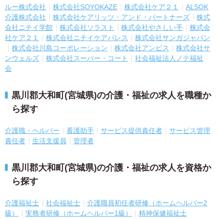
ルー株式会社
株式会社SOYOKAZE
株式会社ケア２１
ALSOK
介護株式会社
株式会社ケアリッツ・アンド・パートナーズ
株式
会社ニチイ学館
株式会社ソラスト
株式会社やさしい手
株式会
社ケア２１
株式会社ニチイケアパレス
株式会社サンガジャパン
株式会社川島コーポレーション
株式会社アンビス
株式会社サ
ンウェルズ
株式会社スーパー・コート
社会福祉法人ノテ福祉
会
黒川郡大和町(宮城県)の介護・福祉の求人を職種か
ら探す
介護職・ヘルパー
看護助手
サービス提供責任者
サービス管理
責任者
生活支援員
管理者
黒川郡大和町(宮城県)の介護・福祉の求人を資格か
ら探す
介護福祉士
社会福祉士
介護職員初任者研修（ホームヘルパー2
級）
実務者研修（ホームヘルパー1級）
精神保健福祉士