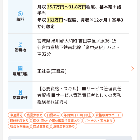
月収
25.7万円～31.8万円
程度、基本給＋諸
手当
給料
年収
362万円
～程度、月収×12ヶ月＋賞与3
か月想定
宮城県 黒川郡大和町 吉田字旦ノ原36-15
仙台市営地下鉄南北線「泉中央駅」バス・
勤務地
車32分
正社員(正職員)
雇用形態
【必要資格・スキル】 ■サービス管理責任
者資格 ■サービス管理責任者としての実務
応募要件
経験あれば尚可
車通勤可
残業少なめ
日勤のみ
年間休日110日以上
資格取得サポート
研修制度あり
産休･育休･介護休暇取得実績あり
ボーナス・賞与あり
社会保険完備
交通費支給
退職金制度あり