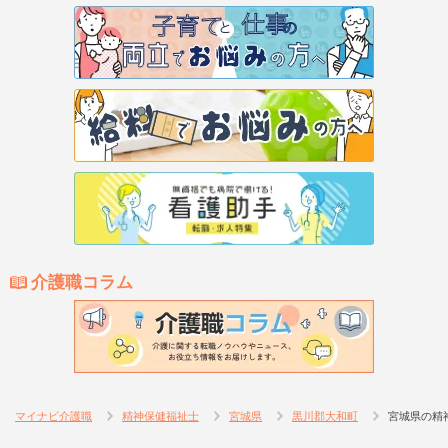
介護職コラム
マイナビ介護職
精神保健福祉士
宮城県
黒川郡大和町
宮城県の精