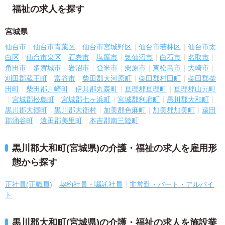
福祉の求人を探す
宮城県
仙台市
仙台市青葉区
仙台市宮城野区
仙台市若林区
仙台市太
白区
仙台市泉区
石巻市
塩竈市
気仙沼市
白石市
名取市
角田市
多賀城市
岩沼市
登米市
栗原市
東松島市
大崎市
刈田郡蔵王町
富谷市
柴田郡大河原町
柴田郡村田町
柴田郡柴
田町
柴田郡川崎町
伊具郡丸森町
亘理郡亘理町
亘理郡山元町
宮城郡松島町
宮城郡七ヶ浜町
宮城郡利府町
黒川郡大和町
黒川郡大郷町
黒川郡大衡村
加美郡色麻町
加美郡加美町
遠田
郡涌谷町
遠田郡美里町
本吉郡南三陸町
黒川郡大和町(宮城県)の介護・福祉の求人を雇用形
態から探す
正社員(正職員)
契約社員・嘱託社員
非常勤・パート・アルバイ
ト
黒川郡大和町(宮城県)の介護・福祉の求人を施設業