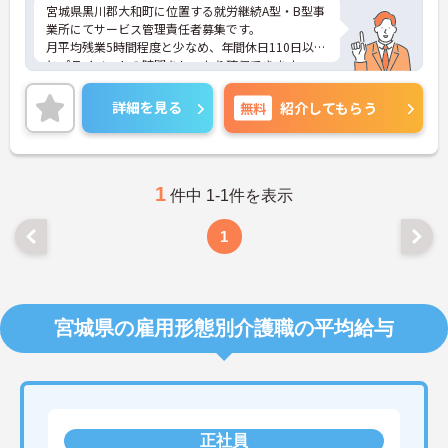
宮城県黒川郡大和町に位置する就労継続A型・B型事
業所にてサービス管理責任者募集です。
月平均残業5時間程度と少なめ、年間休日110日以上
とプライベートの時間をしっかり確保できます。
ご興味のある方には、面接対策ポイントなど、さら
に詳細をお話いたしますので、お気軽にご相談くだ
詳細を見る
無料
紹介してもらう
さい。
1
件中 1-1件を表示
1
宮城県の雇用形態別介護職の平均給与
正社員