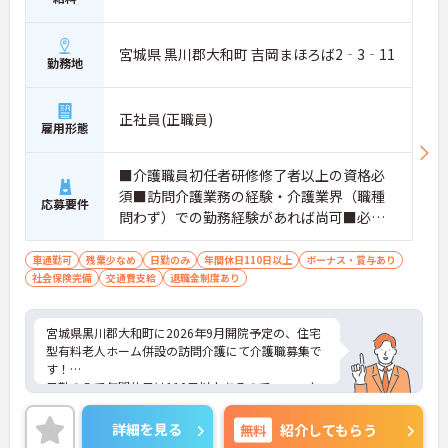
宮城県 黒川郡大和町 吉岡まほろば2‐3‐11
勤務地
正社員(正職員)
雇用形態
■介護職員初任者研修修了者以上の資格必
須■訪問介護業務の経験・介護業界（職種
応募要件
問わず）での勤務経験があれば尚可■必要
なPCスキル：記録入力のための簡単なパソ
コン・スマホの入力業務
車通勤可
残業少なめ
日勤のみ
年間休日110日以上
ボーナス・賞与あり
社会保険完備
交通費支給
退職金制度あり
宮城県黒川郡大和町に2026年9月開院予定の、住宅
型有料老人ホーム併設の訪問介護にて介護職募集で
す！
日勤のみで年間休日は110日以上あるので、ワーク
ライフバランスが叶います☆また、マイカー通勤可
能なので通勤らくらくです◎
詳細を見る
無料
紹介してもらう
ご興味のある方には、面接対策ポイントなど、さら