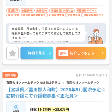
車通勤可
未経験OK
無資格OK
年間休日110日以上
資格取得サポート
産休･育休･介護休暇取得実績あり
社会保険完備
交通費支給
退職金制度あり
宮城県黒川郡大和町に位置する施設での求人です。
福利厚生が整っておりますので安心して就業して頂
けます。
ご興味のある方はお気軽にお問い合わせ下さい。
詳細を見る
無料
紹介してもらう
訪問介護
更新日：2026年07月24日
有限会社ファームテックまほろばテラス
有限会社ファームテック
【宮城県／黒川郡大和町】2026年9月開院予定☆
訪問介護にて介護職募集＜正社員＞
月収
19.7万円～28.0万円
給料