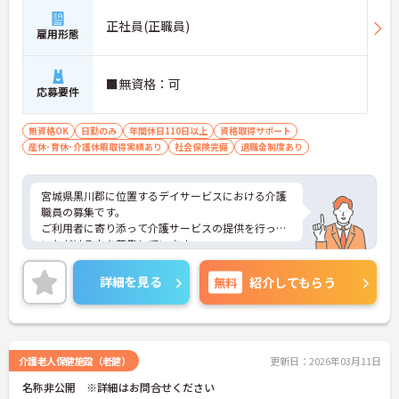
正社員(正職員)
雇用形態
■無資格：可
応募要件
無資格OK
日勤のみ
年間休日110日以上
資格取得サポート
産休･育休･介護休暇取得実績あり
社会保険完備
退職金制度あり
宮城県黒川郡に位置するデイサービスにおける介護
職員の募集です。
ご利用者に寄り添って介護サービスの提供を行って
いただける方を募集しています。
ご興味のある方には、面接対策ポイントなど、さら
に詳細をご案内しますのでお気軽にご相談くださ
詳細を見る
無料
紹介してもらう
い！
介護老人保健施設（老健）
更新日：2026年03月11日
名称非公開 ※詳細はお問合せください