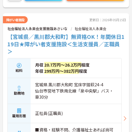
ントもお伝えしますので是非ご応募お待ちしており
ます。
障がい者施設
更新日：2026年05月15日
社会福祉法人永楽会支援施設あさいな
社会福祉法人永楽会
【宮城県／黒川郡大和町】無資格OK！年間休日1
19日★障がい者支援施設＜生活支援員／正職員
＞
月収
20.7万円～26.2万円
程度
給料
年収
299万円～382万円
程度
宮城県 黒川郡大和町 宮床字摺萩24-4
仙台市営地下鉄南北線「泉中央駅」バス・
勤務地
車30分
正社員(正職員)
雇用形態
■資格・経験不問、介護福祉士あれば尚可