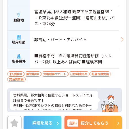
宮城県 黒川郡大和町 鶴巣下草字観音堂68-1
ＪＲ東北本線(上野－盛岡)「陸前山王駅」バ
勤務地
ス・車24分
非常勤・パート・アルバイト
雇用形態
■資格不問 ※介護職員初任者研修（ヘル
応募要件
パー2級）以上あれば尚可 ■経験不問
未経験OK
無資格OK
資格取得サポート
研修制度あり
社会保険完備
交通費支給
宮城県黒川郡大和町に位置するショートステイで介
護職員の募集です！
週3日～勤務OKでシフトの相談も可能なため自分の
ペースで働くことができます◎さらに各種手当もあ
るのは嬉しいポイントです◎丁寧な研修とフォロー
体制で、ご自身のスキルアップもできます！
詳細を見る
無料
紹介してもらう
こちらの求人にご興味がございましたら面接のポイ