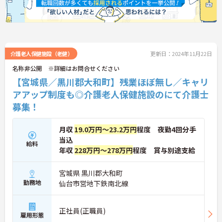
介護老人保健施設（老健）
更新日：2024年11月22日
名称非公開 ※詳細はお問合せください
【宮城県／黒川郡大和町】残業ほぼ無し／キャリ
アアップ制度も◎介護老人保健施設のにて介護士
募集！
月収
19.0万円～23.2万円
程度 夜勤4回分手
当込
給料
年収
228万円～278万円
程度 賞与別途支給
宮城県 黒川郡大和町
勤務地
仙台市営地下鉄南北線
正社員(正職員)
雇用形態