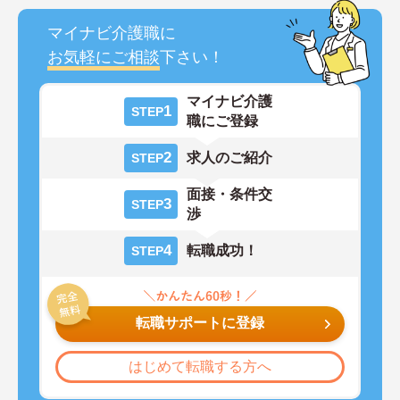
マイナビ介護職に
お気軽にご相談
下さい！
マイナビ介護
1
STEP
職にご登録
2
求人のご紹介
STEP
面接・条件交
3
STEP
渉
4
転職成功！
STEP
転職サポートに登録
はじめて転職する方へ