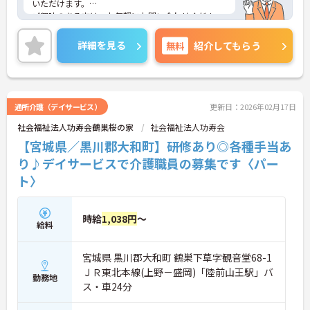
いただけます。
ご興味のある方は、お気軽にお問い合わせくださ
い。
詳細を見る
無料
紹介してもらう
通所介護（デイサービス）
更新日：2026年02月17日
社会福祉法人功寿会鶴巣桜の家
社会福祉法人功寿会
【宮城県／黒川郡大和町】研修あり◎各種手当あ
り♪デイサービスで介護職員の募集です〈パー
ト〉
時給
1,038円
～
給料
宮城県 黒川郡大和町 鶴巣下草字観音堂68-1
ＪＲ東北本線(上野－盛岡)「陸前山王駅」バ
勤務地
ス・車24分