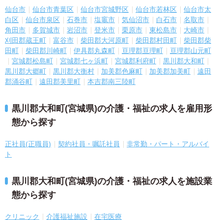
仙台市
仙台市青葉区
仙台市宮城野区
仙台市若林区
仙台市太
白区
仙台市泉区
石巻市
塩竈市
気仙沼市
白石市
名取市
角田市
多賀城市
岩沼市
登米市
栗原市
東松島市
大崎市
刈田郡蔵王町
富谷市
柴田郡大河原町
柴田郡村田町
柴田郡柴
田町
柴田郡川崎町
伊具郡丸森町
亘理郡亘理町
亘理郡山元町
宮城郡松島町
宮城郡七ヶ浜町
宮城郡利府町
黒川郡大和町
黒川郡大郷町
黒川郡大衡村
加美郡色麻町
加美郡加美町
遠田
郡涌谷町
遠田郡美里町
本吉郡南三陸町
黒川郡大和町(宮城県)の介護・福祉の求人を雇用形
態から探す
正社員(正職員)
契約社員・嘱託社員
非常勤・パート・アルバイ
ト
黒川郡大和町(宮城県)の介護・福祉の求人を施設業
態から探す
クリニック
介護福祉施設
在宅医療