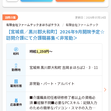
に詳細をお話しいたしますのでお気軽にご相談くだ
さい！
訪問介護
更新日：2026年07月14日
有限会社ファームテックまほろばテラス
有限会社ファームテック
【宮城県／黒川郡大和町】2026年9月開院予定☆
訪問介護にて介護職募集＜非常勤＞
時給
1,250円
～
給料
宮城県 黒川郡大和町 吉岡まほろば2‐3‐11
勤務地
非常勤・パート・アルバイト
雇用形態
■介護職員初任者研修修了者以上の資格必
須 ■経験不問■必要なPCスキル：記録入力
応募要件
のための簡単なパソコン・スマホの入力業