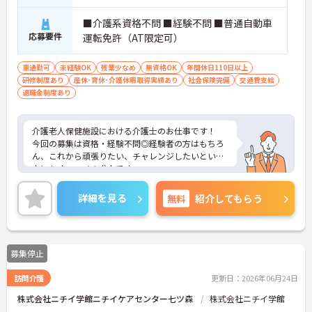
■介護系資格不問 ■経験不問 ■普通自動車
応募要件
運転免許（AT限定可）
車通勤可
未経験OK
残業少なめ
無資格OK
年間休日110日以上
研修制度あり
産休･育休･介護休暇取得実績あり
社会保険完備
交通費支給
退職金制度あり
介護老人保健施設における介護士のお仕事です！
今回の募集は資格・経験不問◎経験者の方はもちろ
ん、これから頑張りたい、チャレンジしたいという
方にもオススメの求人です。
年間休日110日以上！残業ほぼ無し！プライベート
な時間も大切にできます◎
詳細を見る
無料
紹介してもらう
また法人独自の教育システムや福利厚生が充実して
おり安心して働ける、環境です！
ご興味ある方には、面接のポイントなど、さらに詳
細をお話致しますのでお気軽にご相談ください。
募集停止
訪問介護
更新日：2026年06月24日
株式会社ニチイ学館ニチイケアセンター七ツ森
株式会社ニチイ学館