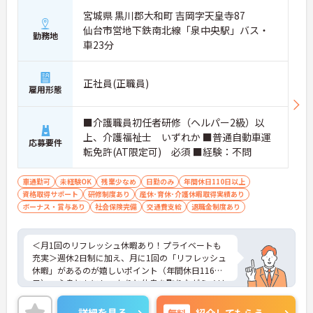
宮城県 黒川郡大和町 吉岡字天皇寺87
仙台市営地下鉄南北線「泉中央駅」バス・
勤務地
車23分
正社員(正職員)
雇用形態
■介護職員初任者研修（ヘルパー2級）以
上、介護福祉士 いずれか ■普通自動車運
応募要件
転免許(AT限定可) 必須 ■経験：不問
車通勤可
未経験OK
残業少なめ
日勤のみ
年間休日110日以上
資格取得サポート
研修制度あり
産休･育休･介護休暇取得実績あり
ボーナス・賞与あり
社会保険完備
交通費支給
退職金制度あり
＜月1回のリフレッシュ休暇あり！プライベートも
充実＞週休2日制に加え、月に1回の「リフレッシュ
休暇」があるのが嬉しいポイント（年間休日116
日）。心身ともにしっかりと休息を取りながらメリ
ハリをつけて働けます。独自の福利厚生「ツクイPL
US」による宿泊費補助などもあり、オフの時間や家
詳細を見る
無料