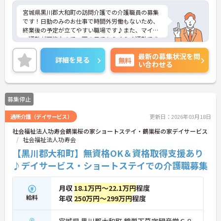
宮城県黒川郡大和町の訪問介護での介護職員の募集
です！日勤のみのお仕事で時間外労働もないため、
終業後の予定が立てやすい職場です♪また、マイカ
ー通勤が可能なので、雨の日でもらくらく通勤でき
ます◎ご興味のある方は、面接ポイントをお伝えし
最新の募集状況を問
ますので、お気軽にご連絡ください。
詳細を見る
無料
い合わせる
募集停止
通所介護（デイサービス）
更新日：2026年03月18日
社会福祉法人功寿会鶴巣桜の家ショートステイ・鶴巣桜の家デイサービス
社会福祉法人功寿会
【黒川郡大和町】無資格OK＆資格取得支援あり
♪デイサービス・ショートステイでの介護職募集
月収
18.1万円～22.1万円
程度
給料
年収
250万円～299万円
程度
宮城県 黒川郡大和町 鶴巣下草字観音堂６８