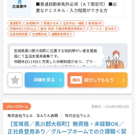
■普通自動車免許必須（ＡＴ限定可） ■必
応募要件
要なＰＣスキル：入力程度ができる方
車通勤可
未経験OK
残業少なめ
住宅手当・補助
無資格OK
年間休日110日以上
産休･育休･介護休暇取得実績あり
ボーナス・賞与あり
社会保険完備
交通費支給
退職金制度あり
宮城県黒川郡大和町に位置する知的障がい者支援施
設にて生活支援員募集です。
年間休日119日と充実した休暇制度があり、プライ
ベートも大切にしながら働ける環境です。新しい仲
間を迎えるための研修プログラムも整っており、未
経験の方でも安心してスタートできます。先輩職員
詳細を見る
無料
紹介してもらう
がマンツーマンで指導し、スキルアップをサポート
します。介護福祉士の資格をお持ちの方はもちろ
ん、無資格・未経験の方も大歓迎です。地域の方々
の生活を支えるやりがいのある仕事に挑戦したい方
に最適な職場です。ご興味のある方には、面接対策
グループホーム
更新日：2026年04月28日
ポイントなど、さらに詳細をお話ししますのでお気
株式会社ウェル なんてん吉岡
株式会社ウェル
軽にご相談ください！
【宮城県／黒川郡大和町】無資格・未経験OK／
正社員登用あり／グループホームでの介護職＜契