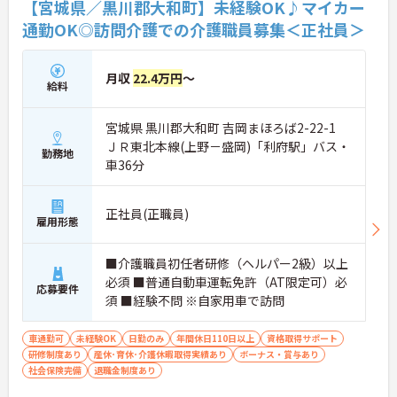
【宮城県／黒川郡大和町】未経験OK♪マイカー
通勤OK◎訪問介護での介護職員募集＜正社員＞
月収
22.4万円
～
給料
宮城県 黒川郡大和町 吉岡まほろば2-22-1
ＪＲ東北本線(上野－盛岡)「利府駅」バス・
勤務地
車36分
正社員(正職員)
雇用形態
■介護職員初任者研修（ヘルパー2級）以上
必須 ■普通自動車運転免許（AT限定可）必
応募要件
須 ■経験不問 ※自家用車で訪問
車通勤可
未経験OK
日勤のみ
年間休日110日以上
資格取得サポート
研修制度あり
産休･育休･介護休暇取得実績あり
ボーナス・賞与あり
社会保険完備
退職金制度あり