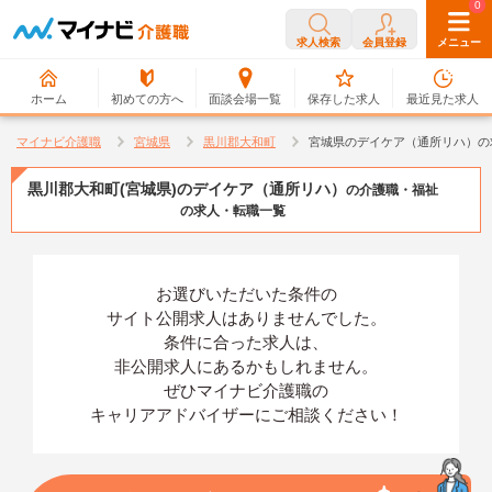
0
0
求人検索
会員登録
メニュー
ホーム
初めての方へ
面談会場一覧
保存した求人
最近見た求人
マイナビ介護職
宮城県
黒川郡大和町
宮城県のデイケア（通所リハ）の
黒川郡大和町(宮城県)のデイケア（通所リハ）
の介護職・福祉
の求人・転職一覧
お選びいただいた条件の
サイト公開求人はありませんでした。
条件に合った求人は、
非公開求人にあるかもしれません。
ぜひマイナビ介護職の
キャリアアドバイザーにご相談ください！