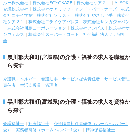
ルー株式会社
株式会社SOYOKAZE
株式会社ケア２１
ALSOK
介護株式会社
株式会社ケアリッツ・アンド・パートナーズ
株式
会社ニチイ学館
株式会社ソラスト
株式会社やさしい手
株式会
社ケア２１
株式会社ニチイケアパレス
株式会社サンガジャパン
株式会社川島コーポレーション
株式会社アンビス
株式会社サ
ンウェルズ
株式会社スーパー・コート
社会福祉法人ノテ福祉
会
黒川郡大和町(宮城県)の介護・福祉の求人を職種か
ら探す
介護職・ヘルパー
看護助手
サービス提供責任者
サービス管理
責任者
生活支援員
管理者
黒川郡大和町(宮城県)の介護・福祉の求人を資格か
ら探す
介護福祉士
社会福祉士
介護職員初任者研修（ホームヘルパー2
級）
実務者研修（ホームヘルパー1級）
精神保健福祉士