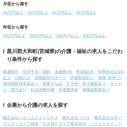
月収から探す
15万円以上
20万円以上
25万円以上
30万円以上
年収から探す
250万円以上
300万円以上
350万円以上
400万円以上
黒川郡大和町(宮城県)の介護・福祉の求人をこだわ
り条件から探す
車通勤可
住宅手当・補助
未経験OK
無資格OK
年間休日110日
以上
日勤のみ
資格取得サポート
研修制度あり
産休･育休･介
護休暇取得実績あり
残業少なめ
託児所・育児補助あり
ボーナ
ス・賞与あり
社会保険完備
交通費支給
退職金制度あり
企業から介護の求人を探す
株式会社ベネッセスタイルケア
株式会社ツクイ
株式会社日本ア
メニティライフ協会
ＳＯＭＰＯケア株式会社
ソーシャルインク