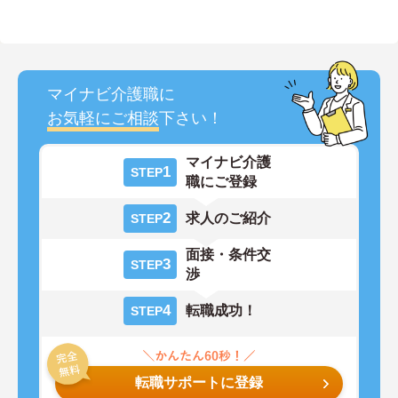
マイナビ介護職に
お気軽にご相談
下さい！
マイナビ介護
1
STEP
職にご登録
2
求人のご紹介
STEP
面接・条件交
3
STEP
渉
4
転職成功！
STEP
転職サポートに登録