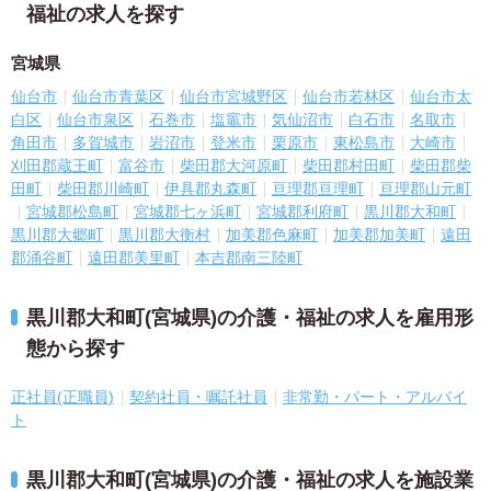
福祉の求人を探す
宮城県
仙台市
仙台市青葉区
仙台市宮城野区
仙台市若林区
仙台市太
白区
仙台市泉区
石巻市
塩竈市
気仙沼市
白石市
名取市
角田市
多賀城市
岩沼市
登米市
栗原市
東松島市
大崎市
刈田郡蔵王町
富谷市
柴田郡大河原町
柴田郡村田町
柴田郡柴
田町
柴田郡川崎町
伊具郡丸森町
亘理郡亘理町
亘理郡山元町
宮城郡松島町
宮城郡七ヶ浜町
宮城郡利府町
黒川郡大和町
黒川郡大郷町
黒川郡大衡村
加美郡色麻町
加美郡加美町
遠田
郡涌谷町
遠田郡美里町
本吉郡南三陸町
黒川郡大和町(宮城県)の介護・福祉の求人を雇用形
態から探す
正社員(正職員)
契約社員・嘱託社員
非常勤・パート・アルバイ
ト
黒川郡大和町(宮城県)の介護・福祉の求人を施設業