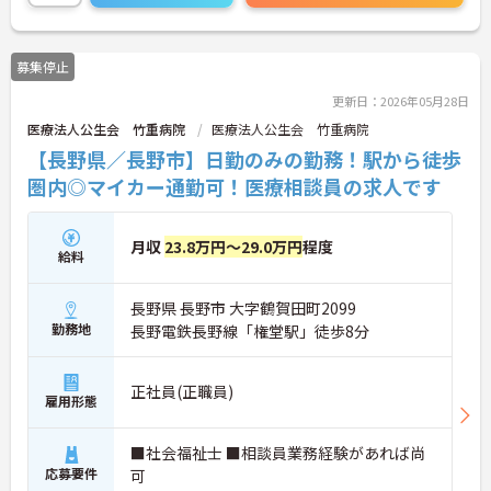
体的負担が少なく、広域手当5万円が付与されるこ
とで高い給与水準を実現しています。年間休日114
日の確保や、献立・レシピの完全標準化による業務
募集停止
効率化など、ワークライフバランスを保ちながら定
年70歳まで長期的に活躍できる制度が盤石に整って
更新日：2026年05月28日
います。複数施設を経験することで培われるマネジ
医療法人公生会 竹重病院
医療法人公生会 竹重病院
メント視点は、将来的なエリアマネージャーへのキ
ャリアアップにも直結しており、最新の環境で専門
【長野県／長野市】日勤のみの勤務！駅から徒歩
性を発揮したいプロフェッショナルの方にお勧めで
圏内◎マイカー通勤可！医療相談員の求人です
す。
★おすすめPOINT★
月収
23.8万円～29.0万円
程度
・広域支援員として複数のホームを巡るため、各ホ
給料
ームのパートスタッフの教育やサポートにも携わる
ことができ、現場の介助業務にとどまらず、施設運
長野県 長野市 大字鶴賀田町2099
営や人材育成の視点を養うことで、将来のエリアマ
ネージャー候補としてのステップアップに直結しま
勤務地
長野電鉄長野線「権堂駅」徒歩8分
す。
・定年70歳、再雇用75歳までという業界屈指の制度
があり、20代から60代まで幅広い年代が活躍してい
正社員(正職員)
雇用形態
ます。年間休日も114日確保されているため、無理
なく長期的なキャリアを築いていただけます。
・全施設がバリアフリー設計かつ最新設備を備えて
■社会福祉士 ■相談員業務経験があれば尚
おり、清潔感にあふれた美しい環境です。ハード面
応募要件
可
に加え、ソフト面でも「献立の事前決定・レシピ完