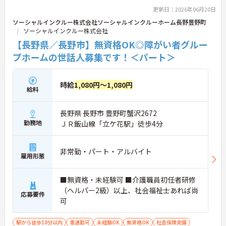
更新日：2026年06月20日
ソーシャルインクルー株式会社ソーシャルインクルーホーム長野豊野町
ソーシャルインクルー株式会社
【長野県／長野市】無資格OK◎障がい者グルー
プホームの世話人募集です！＜パート＞
時給
1,080円～1,080円
給料
長野県 長野市 豊野町蟹沢2672
勤務地
ＪＲ飯山線「立ケ花駅」徒歩4分
非常勤・パート・アルバイト
雇用形態
■無資格・未経験可 ■介護職員初任者研修
（ヘルパー2級）以上、社会福祉士あれば尚
応募要件
可
駅から徒歩10分以内
車通勤可
未経験OK
無資格OK
社会保険完備