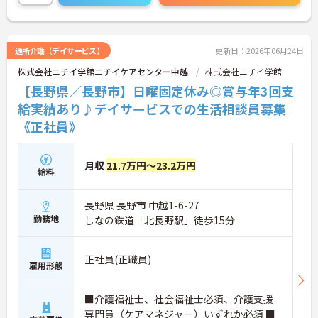
通所介護（デイサービス）
更新日：2026年06月24日
株式会社ニチイ学館ニチイケアセンター中越
株式会社ニチイ学館
【長野県／長野市】日曜固定休み◎賞与年3回支
給実績あり♪デイサービスでの生活相談員募集
《正社員》
月収
21.7万円～23.2万円
給料
長野県 長野市 中越1-6-27
勤務地
しなの鉄道「北長野駅」徒歩15分
正社員(正職員)
雇用形態
■介護福祉士、社会福祉士必須、介護支援
専門員（ケアマネジャー）いずれか必須 ■