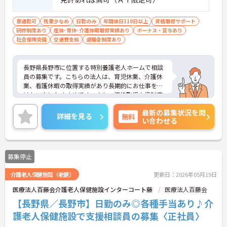
車通勤可
残業少なめ
日勤のみ
年間休日110日以上
資格取得サポート
研修制度あり
産休･育休･介護休暇取得実績あり
ボーナス・賞与あり
社会保険完備
交通費支給
退職金制度あり
長野県長野市に位置する特別養護老人ホームで相談
員の募集です。こちらの法人は、育児休業、介護休
業、看護休暇の取得実績があり長期的にお仕事を続
けたい方におすすめです。また、資格取得支援制度
をはじめ、おもてなし研修という、人気テーマパー
最新の募集状況を問
クや、海外にておもてなしを学ぶ制度もあり、成長
詳細を見る
無料
い合わせる
意欲のある方にもおすすめです。ご興味のある方に
は面接のポイントをお伝えしますのでお気軽にお問
い合わせください。
募集停止
介護老人保健施設（老健）
更新日：2026年05月19日
医療法人百藤会介護老人保健施設インターコート藤
医療法人百藤会
【長野県／長野市】日勤のみ◎各種手当あり♪介
護老人保健施設で支援相談員の募集〈正社員〉