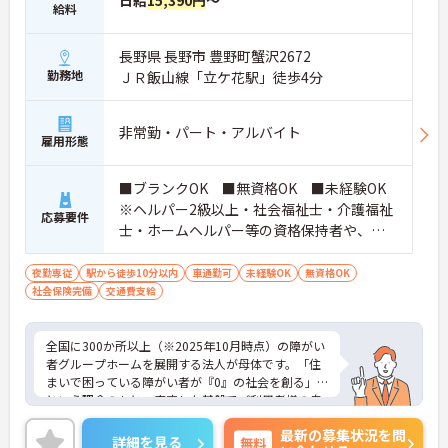
日給
15,390円
～
給料
長野県 長野市 豊野町蟹沢2672
勤務地
ＪＲ飯山線「立ケ花駅」徒歩4分
非常勤・パート・アルバイト
雇用形態
■ブランクOK ■無資格OK ■未経験OK
※ヘルパー2級以上・社会福祉士・介護福祉
応募要件
士・ホームヘルパー等の資格保持者や、福
祉系業務経験者、障害者支援施設経験者、
生活支援員、障害者支援員、就労支援員、
夜勤専従
駅から徒歩10分以内
車通勤可
未経験OK
無資格OK
社会保険完備
交通費支給
生活相談員等の経験歓迎
全国に300か所以上（※2025年10月時点）の障がい
者グループホームを展開する法人が母体です。「住
まいで困っている障がい者が『0』の社会を創る」
という理念のもと、安定した基盤でご利用者様の自
立を支援しています。週1日からの勤務が可能で、W
最新の募集状況を問
ワークや扶養内での勤務も歓迎しており、ご自身の
詳細を見る
無料