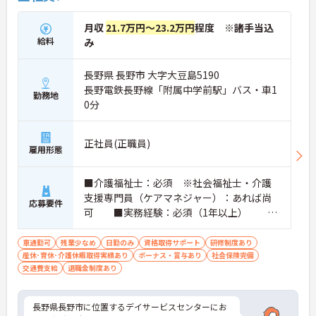
月収
21.7万円～23.2万円
程度 ※諸手当込
給料
み
長野県 長野市 大字大豆島5190
長野電鉄長野線「附属中学前駅」バス・車1
勤務地
0分
正社員(正職員)
雇用形態
■介護福祉士：必須 ※社会福祉士・介護
支援専門員（ケアマネジャー）：あれば尚
応募要件
可 ■実務経験：必須（1年以上） ※
PCスキル：文字入力 ■普通自動車運転
免許（AT限定可）：必須
車通勤可
残業少なめ
日勤のみ
資格取得サポート
研修制度あり
産休･育休･介護休暇取得実績あり
ボーナス・賞与あり
社会保険完備
交通費支給
退職金制度あり
長野県長野市に位置するデイサービスセンターにお