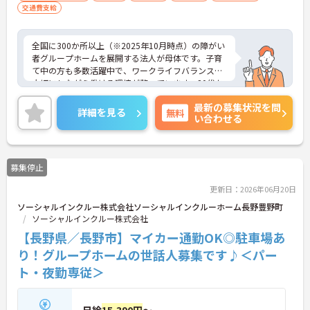
交通費支給
全国に300か所以上（※2025年10月時点）の障がい
者グループホームを展開する法人が母体です。子育
て中の方も多数活躍中で、ワークライフバランスを
大切にしながら働ける環境が整っています。20代か
ら60代まで幅広い年代のスタッフが活躍しており、
最新の募集状況を問
和やかな雰囲気の職場です。
詳細を見る
無料
い合わせる
平日のみ、土日のみなど、ご自分の生活スタイルに
合わせて働くことができます◎
また、年2回の昇給実績ありであなたの頑張りがし
っかり評価される職場です♪介護経験を活かしたい
募集停止
方、福祉の資格をお持ちの方、安定した法人でキャ
リアを築きたい方におすすめです。ご興味のある方
更新日：2026年06月20日
は詳細等をお伝えしますので、お気軽にお問い合わ
ソーシャルインクルー株式会社ソーシャルインクルーホーム長野豊野町
せください。
ソーシャルインクルー株式会社
【長野県／長野市】マイカー通勤OK◎駐車場あ
り！グループホームの世話人募集です♪＜パー
ト・夜勤専従＞