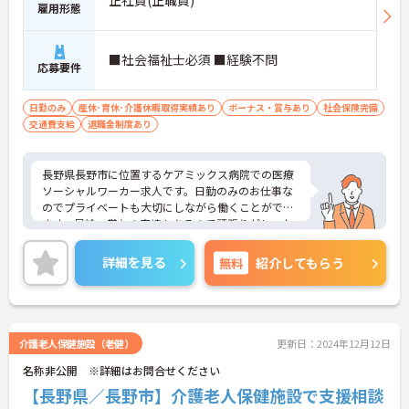
正社員(正職員)
雇用形態
■社会福祉士必須 ■経験不問
応募要件
日勤のみ
産休･育休･介護休暇取得実績あり
ボーナス・賞与あり
社会保険完備
交通費支給
退職金制度あり
長野県長野市に位置するケアミックス病院での医療
ソーシャルワーカー求人です。日勤のみのお仕事な
のでプライベートも大切にしながら働くことができ
ます。昇給・賞与の実績もあるので頑張りがしっか
りと評価される環境です。ご興味のある方には、面
接対策ポイント等、さらに詳細をお話ししますので
詳細を見る
無料
紹介してもらう
お気軽にご相談ください！
介護老人保健施設（老健）
更新日：2024年12月12日
名称非公開 ※詳細はお問合せください
【長野県／長野市】介護老人保健施設で支援相談