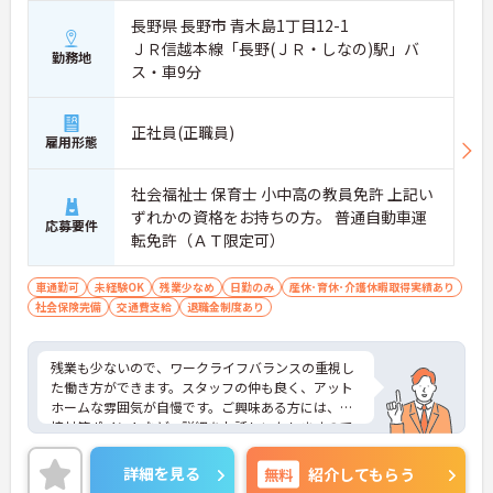
長野県 長野市 青木島1丁目12-1
ＪＲ信越本線「長野(ＪＲ・しなの)駅」バ
勤務地
ス・車9分
正社員(正職員)
雇用形態
社会福祉士 保育士 小中高の教員免許 上記い
ずれかの資格をお持ちの方。 普通自動車運
応募要件
転免許（ＡＴ限定可）
車通勤可
未経験OK
残業少なめ
日勤のみ
産休･育休･介護休暇取得実績あり
社会保険完備
交通費支給
退職金制度あり
残業も少ないので、ワークライフバランスの重視し
た働き方ができます。スタッフの仲も良く、アット
ホームな雰囲気が自慢です。ご興味ある方には、面
接対策ポイントなど、詳細をお話しいたしますので
お気軽にご相談ください。
詳細を見る
無料
紹介してもらう