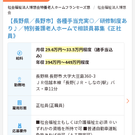
社会福祉法人博悠会特養老人ホームフランセーズ悠
社会福祉法人博悠
★おすすめPOINT★
会
・生活支援員からスタートし、サービス管理責任者
【長野県／長野市】各種手当充実◎／研修制度あ
やエリアマネージャーへと続く明確なステップアッ
り♪／特別養護老人ホームで相談員募集《正社
プの道筋が用意されています。急成長中の企業であ
るためポストも豊富にあり、専門性を高めながらマ
員》
ネジメント職への挑戦も視野に入れていただけま
す。
・年間休日114日、残業月平均10時間程度という就
月収
29.6万円～33.5万円
程度（諸手当込
業環境に加え、産前産後休暇や育児休暇制度がしっ
み）
給料
かりと整備されています。オンとオフの切り替えを
年収
394万円～449万円
程度
明確にし、心身ともに充実した状態で長くご活躍い
ただけます。
・グループホーム一棟あたりの入居者様20名定員を
長野県 長野市 大字大豆島360-3
常時2～4名のスタッフで支援、国基準を上回る人員
ＪＲ信越本線「長野(ＪＲ・しなの)駅」バ
勤務地
配置や夜間複数名体制が敷かれているため、業務に
ス・車11分
追われることなくご利用者様のペースに合わせたサ
ポートが可能です。施設も専用設計で働きやすく、
ご自身の理想とする福祉を実践できる環境が整って
正社員(正職員)
雇用形態
います。
■社会福祉士もしくは介護福祉士必須 ※い
ずれかの資格を所持で可 ■普通自動車運転
応募要件
免許あれば尚可（ＡＴ限定可）