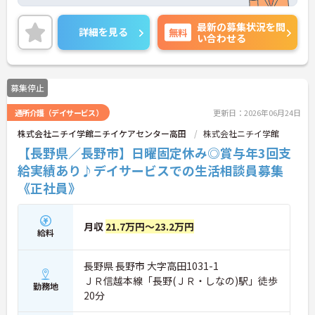
の両立がしやすく、ワークライフバランスを保って
お仕事いただけます♪
最新の募集状況を問
また、各種福利厚生充実！安定して長く働きやすい
詳細を見る
無料
い合わせる
環境です！
ご興味のある方はご面接のポイントお伝えしますの
でご気軽にお問い合わせください。
募集停止
通所介護（デイサービス）
更新日：2026年06月24日
株式会社ニチイ学館ニチイケアセンター高田
株式会社ニチイ学館
【長野県／長野市】日曜固定休み◎賞与年3回支
給実績あり♪デイサービスでの生活相談員募集
《正社員》
月収
21.7万円～23.2万円
給料
長野県 長野市 大字高田1031-1
ＪＲ信越本線「長野(ＪＲ・しなの)駅」徒歩
勤務地
20分