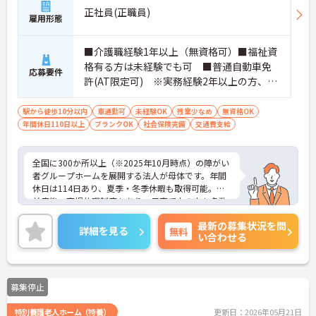
正社員(正職員)
雇用形態
■介護職経験1年以上（無資格可）■福祉資
格有る方は未経験でも可 ■普通自動車免
応募要件
許(AT限定可) ※実務経験2年以上の方、障
がい者福祉に関する経験をお持ちの方大歓
迎
駅から徒歩10分以内
車通勤可
未経験OK
残業少なめ
無資格OK
年間休日110日以上
ブランクOK
社会保険完備
交通費支給
全国に300か所以上（※2025年10月時点）の障がい
者グループホームを展開する法人が母体です。年間
休日は114日あり、夏季・冬季休暇も取得可能。産
前産後・育児休暇制度もあり、子育て中の方も多数
活躍中で、ワークライフバランスを大切にしながら
最新の募集状況を問
働ける環境が整っています。研修制度や外部勉強会
詳細を見る
無料
い合わせる
の受講支援もあり、スキルアップもしっかりサポー
ト。将来的には管理者やエリアマネージャーへのキ
ャリアアップも目指せます。20代から60代まで幅広
い年代のスタッフが活躍しており、和やかな雰囲気
募集停止
の職場です。介護経験を活かしたい方、福祉の資格
をお持ちの方、安定した法人でキャリアを築きたい
特別養護老人ホーム（特養）
更新日：2026年05月21日
方におすすめです。