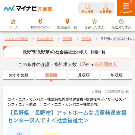
0
0
求人検索
会員登録
メニュー
ホーム
初めての方へ
面談会場一覧
保存した求人
最近見た求人
マイナビ介護職
社会福祉士
長野県
長野市
長野県の社会福祉士の
長野市(長野県)の社会福祉士
の求人・転職一覧
17
この条件の介護・福祉求人数
非公開求人
件 ＋
おすすめ順
新着順
月収順
年収順
更新日：2026年06月24日
エイ・エス・カンパニー株式会社児童発達支援+放課後等デイサービス イ
ンフィニティ夢幼
エイ・エス・カンパニー株式会社
【長野県／長野市】アットホームな児童発達支援
センター求人です＜社会福祉士＞