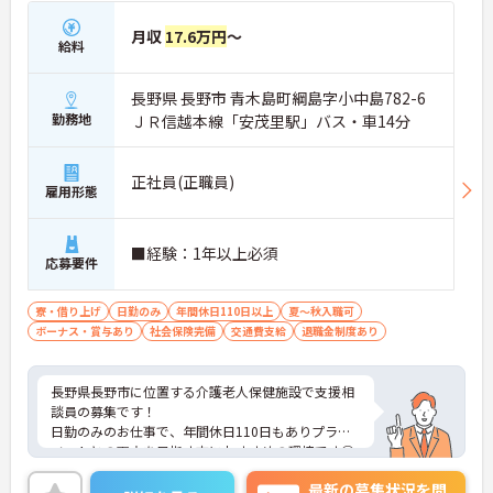
月収
17.6万円
～
給料
長野県 長野市 青木島町綱島字小中島782-6
勤務地
ＪＲ信越本線「安茂里駅」バス・車14分
正社員(正職員)
雇用形態
■経験：1年以上必須
応募要件
寮・借り上げ
日勤のみ
年間休日110日以上
夏～秋入職可
ボーナス・賞与あり
社会保険完備
交通費支給
退職金制度あり
長野県長野市に位置する介護老人保健施設で支援相
談員の募集です！
日勤のみのお仕事で、年間休日110日もありプライ
ベートとの両立を目指す方におすすめの環境です◎
賞与制度があり、頑張りが評価されてしっかりと還
最新の募集状況を問
元されます。さらに各種手当もあるのは嬉しいポイ