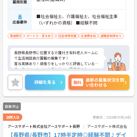
雇用形態
■社会福祉士、介護福祉士、社会福祉主事
応募要件
（いずれかの資格） ■経験不問
車通勤可
ボーナス・賞与あり
社会保険完備
交通費支給
退職金制度あり
長野県長野市に位置する介護付き有料老人ホームに
て生活相談員介護職の募集です！
賞与実績あり！頑張りをしっかりと評価しているの
で、モチベーションを保ちやすい環境です♪
勤務日は相談に応じますのでワークライフバランス
最新の募集状況を問
を大切にしながら働いていただけます◎
詳細を見る
無料
い合わせる
ご興味のある方は、マイナビ介護職までお問い合わ
せください。
募集停止
訪問入浴
更新日：2026年07月14日
アースサポート株式会社アースサポート長野
アースサポート株式会社
【長野県/長野市】17時半定時◎経験不問♪デイ