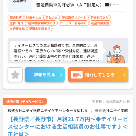
応募要件
普通自動車免許必須（ＡＴ限定可） ■介護
業務の経験必須
車通勤可
残業少なめ
日勤のみ
資格取得サポート
研修制度あり
産休･育休･介護休暇取得実績あり
ボーナス・賞与あり
社会保険完備
交通費支給
退職金制度あり
デイサービスでの生活相談員です。具体的には、お
客様やそのご家族からの相談や受付対応、連絡調整
を行い、通所介護計画書の作成や介護業務、送迎業
務など幅広くご担当いただきます。1日の利用者数は
24～29人程度で、地域に密着したサービスを提供す
る中で、利用者様の生活を支える重要な役割を担い
詳細を見る
無料
紹介してもらう
ます。あなたの経験とスキルを活かし、地域の方々
に寄り添った支援を行うことで、やりがいを感じら
れる職場です。ご興味のある方には、面接対策ポイ
ントなど、さらに詳細をお話ししますのでお気軽に
ご相談ください！
通所介護（デイサービス）
更新日：2026年06月24日
株式会社ニチイ学館ニチイケアセンターまめじま
株式会社ニチイ学館
【長野県／長野市】月給21.7万円～◆デイサービ
スセンターにおける生活相談員のお仕事です♪＜
正社員＞