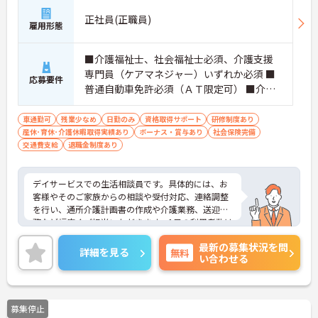
正社員(正職員)
雇用形態
■介護福祉士、社会福祉士必須、介護支援
専門員（ケアマネジャー）いずれか必須 ■
応募要件
普通自動車免許必須（ＡＴ限定可） ■介護
業務の経験必須
車通勤可
残業少なめ
日勤のみ
資格取得サポート
研修制度あり
産休･育休･介護休暇取得実績あり
ボーナス・賞与あり
社会保険完備
交通費支給
退職金制度あり
デイサービスでの生活相談員です。具体的には、お
客様やそのご家族からの相談や受付対応、連絡調整
を行い、通所介護計画書の作成や介護業務、送迎業
務など幅広くご担当いただきます。1日の利用者数は
14～17人程度で、地域に密着したサービスを提供す
最新の募集状況を問
る中で、利用者様の生活を支える重要な役割を担い
詳細を見る
無料
い合わせる
ます。あなたの経験とスキルを活かし、地域の方々
に寄り添った支援を行うことで、やりがいを感じら
れる職場です。ご興味のある方には、面接対策ポイ
ントなど、さらに詳細をお話ししますのでお気軽に
募集停止
ご相談ください！