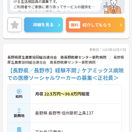
ける生活相談員の募集です。
ご利用者やご家族に寄り添ってサービスの提供を行
っていただける方を募集しています。
ご興味のある方には、面接対策ポイントなど、さら
に詳細をご案内しますのでお気軽にご相談くださ
詳細を見る
無料
紹介してもらう
い！
更新日：2025年02月27日
長野県厚生農業協同組合連合会 南長野医療センター新町病院
長野県
厚生農業協同組合連合会 南長野医療センター新町病院
【長野県／長野市】経験不問♪ケアミックス病院
での医療ソーシャルワーカーの募集＜正社員＞
月収
22.5万円～30.0万円
程度
給料
長野県 長野市 信州新町上条137
勤務地