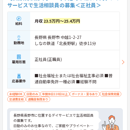
サービスで生活相談員の募集＜正社員＞
月収
23.5万円～25.4万円
給料
長野県 長野市 中越1-2-27
勤務地
しなの鉄道「北長野駅」徒歩11分
正社員(正職員)
雇用形態
■社会福祉士または社会福祉主事必須 ■普
応募要件
通自動車免許一種必須 ■経験不問
未経験OK
日勤のみ
年間休日110日以上
ボーナス・賞与あり
社会保険完備
交通費支給
退職金制度あり
長野県長野市に位置するデイサービスで生活相談員
の募集です。
日勤のみのお仕事なので、ご家庭やプライベートと