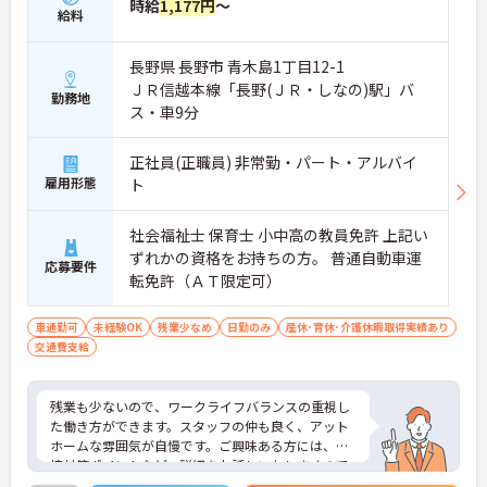
時給
1,177円
～
給料
長野県 長野市 青木島1丁目12-1
ＪＲ信越本線「長野(ＪＲ・しなの)駅」バ
勤務地
ス・車9分
正社員(正職員) 非常勤・パート・アルバイ
雇用形態
ト
社会福祉士 保育士 小中高の教員免許 上記い
ずれかの資格をお持ちの方。 普通自動車運
応募要件
転免許（ＡＴ限定可）
車通勤可
未経験OK
残業少なめ
日勤のみ
産休･育休･介護休暇取得実績あり
交通費支給
残業も少ないので、ワークライフバランスの重視し
た働き方ができます。スタッフの仲も良く、アット
ホームな雰囲気が自慢です。ご興味ある方には、面
接対策ポイントなど、詳細をお話しいたしますので
お気軽にご相談ください。