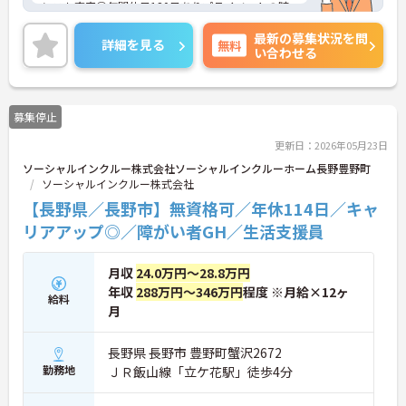
ンスも充実◎年間休日120日ありプライベートの時
間をしっかり確保できます♪育児休業・介護休業な
最新の募集状況を問
ど制度が整っており、育児や介護をしながらでも働
詳細を見る
無料
い合わせる
きやすい職場です！ご興味ある方は面接ポイントを
お伝えしますので、お気軽にご連絡ください。
募集停止
更新日：2026年05月23日
ソーシャルインクルー株式会社ソーシャルインクルーホーム長野豊野町
ソーシャルインクルー株式会社
【長野県／長野市】無資格可／年休114日／キャ
リアアップ◎／障がい者GH／生活支援員
月収
24.0万円～28.8万円
年収
288万円～346万円
程度 ※月給×12ヶ
給料
月
長野県 長野市 豊野町蟹沢2672
勤務地
ＪＲ飯山線「立ケ花駅」徒歩4分