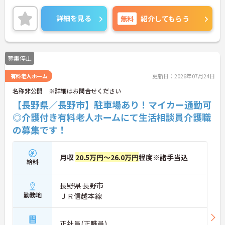
詳細を見る
無料
紹介してもらう
募集停止
有料老人ホーム
更新日：2026年07月24日
名称非公開 ※詳細はお問合せください
【長野県／長野市】駐車場あり！マイカー通勤可
◎介護付き有料老人ホームにて生活相談員介護職
の募集です！
月収
20.5万円～26.0万円
程度※諸手当込
給料
長野県 長野市
勤務地
ＪＲ信越本線
正社員(正職員)