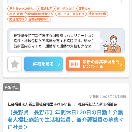
備」により現場の負担が大幅に軽減されています。
駅から徒歩10分以内
車通勤可
寮・借り上げ
日勤のみ
ご利用者様の安全性はもちろん、働くスタッフにと
産休･育休･介護休暇取得実績あり
ボーナス・賞与あり
社会保険完備
っても身体的負担が少なく、高いモチベーションを
交通費支給
退職金制度あり
保って業務に集中できます。
長野県長野市に位置する回復期リハビリテーション
病棟・地域包括ケア病床を有する病院です。駅から
徒歩圏内◎マイカー通勤可で通勤の負担も少なめで
す。医療相談員は複数名在籍しておりますので相談
もしやすい環境です。ご興味ある方には、面接対策
最新の募集状況を問
ポイントなど、さらに詳細をお話しいたしますので
詳細を見る
無料
い合わせる
お気軽にご相談ください！
募集停止
更新日：2026年05月25日
社会福祉法人新志福祉会稲里ふれあい荘
社会福祉法人新志福祉会
【長野県／長野市】年間休日120日の日勤！介護
老人福祉施設で生活相談員、兼介護職員の募集＜
正社員＞