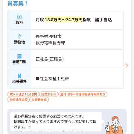
員募集！
月収
18.8万円～24.7万円
程度 諸手当込
給料
長野県 長野市
勤務地
長野電鉄長野線
正社員(正職員)
雇用形態
■社会福祉士免許
応募要件
駅から徒歩10分以内
残業少なめ
産休･育休･介護休暇取得実績あり
社会保険完備
交通費支給
長野県長野市に位置する施設での求人です。
福利厚生が整っておりますので安心して就業して頂
けます。
ご興味のある方はお気軽にお問い合わせ下さい。