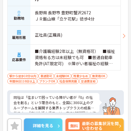
長野県 長野市 豊野町蟹沢2672
勤務地
ＪＲ飯山線「立ケ花駅」徒歩4分
正社員(正職員)
雇用形態
■介護職経験2年以上（無資格可） ■福祉
資格有る方は未経験でも可 ■普通自動車
応募要件
免許(AT限定可) ※障がい者福祉の経験は
不問です。※実務経験2年以上の方、障がい
者福祉に関する経験をお持ちの方大歓迎
駅から徒歩10分以内
車通勤可
未経験OK
残業少なめ
無資格OK
年間休日110日以上
ブランクOK
社会保険完備
交通費支給
同社は「住まいで困っている障がい者が『0』の社
会を創る」という理念のもと、全国に300以上のグ
ループホームを展開する業界トップクラスの成長企
業です。「広域生活支援員」は、車で1時間圏内の複
数施設を横断的に担当し、現場支援とパートスタッ
最新の募集状況を問
フのサポートを行うハイクラスなポジションです。
詳細を見る
無料
い合わせる
最新設備とバリアフリーが完備され、スタッフの身