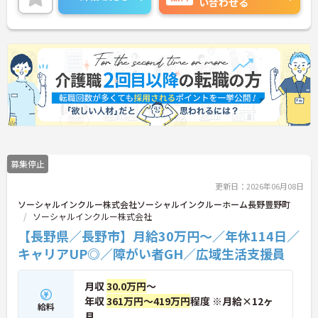
い合わせる
ペースで働けます。20代から60代まで幅広い世代が
活躍中で、未経験や無資格の方でも安心してスター
トできるよう、先輩スタッフが丁寧にサポートしま
す。昇給の機会は年2回あり、頑張りが評価される環
境です。正社員登用制度や産休・育休制度も整って
いるため、ライフステージに合わせて長く働き続け
られます。介護に挑戦したい方や、空いた時間を有
効活用したい方におすすめです。ご興味のある方は
詳細等をお伝えしますので、お気軽にお問い合わせ
ください。
募集停止
更新日：2026年06月08日
ソーシャルインクルー株式会社ソーシャルインクルーホーム長野豊野町
ソーシャルインクルー株式会社
【長野県／長野市】月給30万円～／年休114日／
キャリアUP◎／障がい者GH／広域生活支援員
月収
30.0万円
～
年収
361万円～419万円
程度 ※月給×12ヶ
給料
月