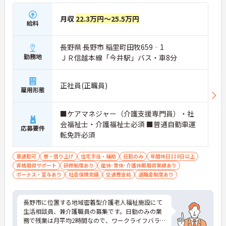
月収
22.3万円～25.5万円
給料
長野県 長野市 稲里町田牧659‐1
勤務地
ＪＲ信越本線「今井駅」バス・車8分
正社員(正職員)
雇用形態
■ケアマネジャー（介護支援専門員）・社
会福祉士・介護福祉士必須 ■普通自動車運
応募要件
転免許必須
車通勤可
寮・借り上げ
住宅手当・補助
日勤のみ
年間休日110日以上
資格取得サポート
研修制度あり
産休･育休･介護休暇取得実績あり
ボーナス・賞与あり
社会保険完備
交通費支給
退職金制度あり
長野市に位置する地域密着型介護老人福祉施設にて
生活相談員、兼介護職員の募集です。日勤のみの業
務で残業は月平均2時間なので、ワークライフバラ