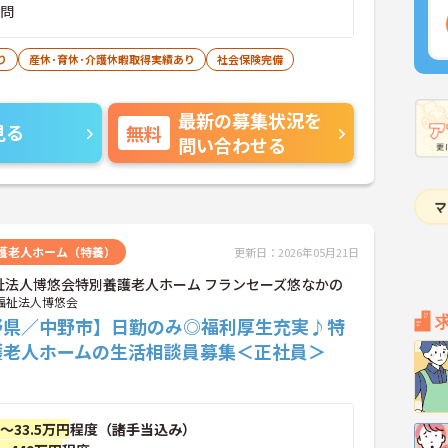
不問
り
産休･育休･介護休暇取得実績あり
社会保険完備
最新の募集状況を
見る
無料
問い合わせる
護老人ホーム（特養）
更新日：2026年05月21日
祉法人博悠会特別養護老人ホーム フランセーズ悠なかの
福祉法人博悠会
野県／中野市】日勤のみ◎福利厚生充実♪特
護老人ホームの生活相談員募集＜正社員＞
円～33.5万円
程度（諸手当込み）