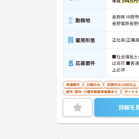
年収
394万円
長野県 中野市 
勤務地
長野電鉄長野
雇用形態
正社員(正職員
■社会福祉士
応募要件
ば尚可 ■普
上必須
車通勤可
日勤のみ
年間休日110日以上
産休･育休･介護休暇取得実績あり
ボーナス
詳細を