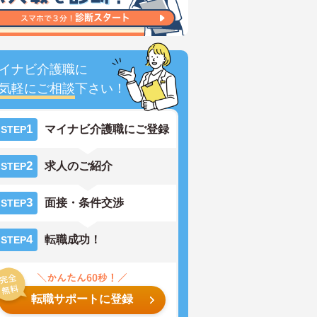
イナビ介護職に
気軽にご相談
下さい！
1
マイナビ介護職にご登録
STEP
2
求人のご紹介
STEP
3
面接・条件交渉
STEP
4
転職成功！
STEP
転職サポートに登録