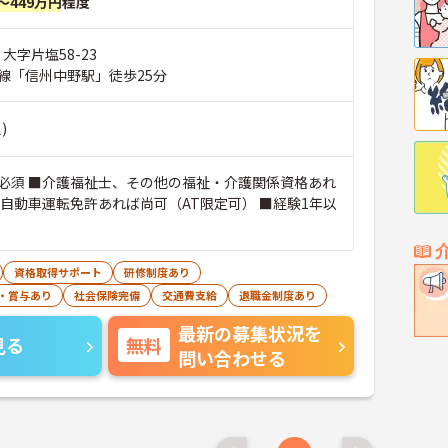
～449万円
程度
大字片塩58-23
線「信州中野駅」徒歩25分
)
必須 ■介護福祉士、その他の福祉・介護関係資格あれ
通自動車運転免許あれば尚可（AT限定可） ■経験1年以
資格取得サポート
研修制度あり
・賞与あり
社会保険完備
交通費支給
退職金制度あり
最新の募集状況を
見る
無料
問い合わせる