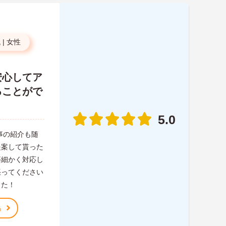
代
|
女性
安心してア
ることがで
5.0
事の紹介も随
提案して貰った
等細かく対応し
張ってください
した！
る