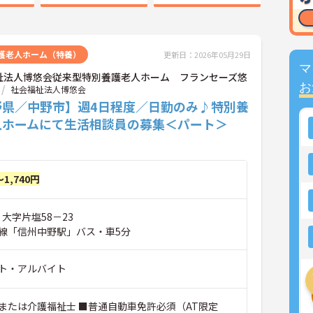
護老人ホーム（特養）
更新日：2026年05月29日
マ
祉法人博悠会従来型特別養護老人ホーム フランセーズ悠
お
社会福祉法人博悠会
野県／中野市】週4日程度／日勤のみ♪特別養
人ホームにて生活相談員の募集＜パート＞
～1,740円
 大字片塩58－23
線「信州中野駅」バス・車5分
ト・アルバイト
または介護福祉士 ■普通自動車免許必須（AT限定