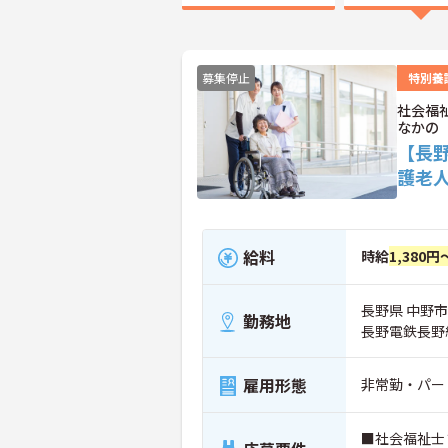
募集停止
特別養
社会福
なかの
【長
護老
給料
時給
1,380円
長野県 中野市
勤務地
長野電鉄長野
雇用形態
非常勤・パー
■社会福祉士