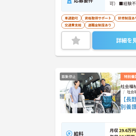
応募要件
可） ■経験
車通勤可
資格取得サポート
研修制度あ
交通費支給
退職金制度あり
詳細を
募集停止
特別養
社会福
社会
【長
別養
月収
29.6万
給料