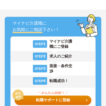
マイナビ介護職に
お気軽にご相談
下さい！
マイナビ介護
1
STEP
職にご登録
2
求人のご紹介
STEP
面接・条件交
3
STEP
渉
4
転職成功！
STEP
転職サポートに登録