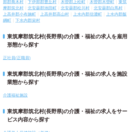
那郡喬木村
下伊那郡豊丘村
木曽郡上松町
木曽郡木曽町
東筑
摩郡筑北村
北安曇郡池田町
北安曇郡松川村
北安曇郡白馬村
上高井郡小布施町
上高井郡高山村
上水内郡信濃町
上水内郡飯
綱町
下水内郡栄村
東筑摩郡筑北村(長野県)の介護・福祉の求人を雇用
形態から探す
正社員(正職員)
東筑摩郡筑北村(長野県)の介護・福祉の求人を施設
業態から探す
介護福祉施設
東筑摩郡筑北村(長野県)の介護・福祉の求人をサー
ビス内容から探す