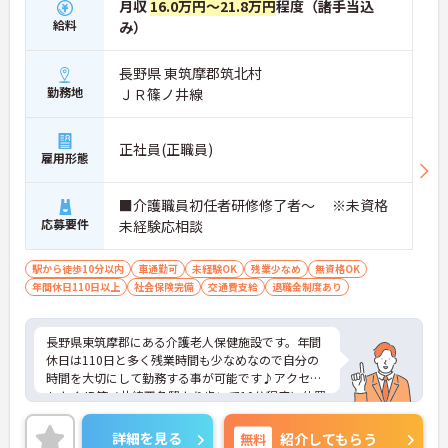
月収
16.0万円～21.8万円
程度（諸手当込
給料
み）
長野県 東筑摩郡筑北村
勤務地
ＪＲ篠ノ井線
正社員(正職員)
雇用形態
■介護職員初任者研修修了者～ ※未資格
応募要件
未経験応相談
駅から徒歩10分以内
車通勤可
未経験OK
残業少なめ
無資格OK
年間休日110日以上
社会保険完備
交通費支給
退職金制度あり
長野県東筑摩郡にある介護老人保健施設です。年間
休日は110日と多く残業時間も少なめなので自分の
時間を大切にして勤務する事が可能です♪アクセス
もよくJR篠ノ井線西条駅より歩いて10分程度に位置
します。施設の母体は医療法人なので経営安泰◎長
く勤務する事が出来ます！
詳細を見る
無料
紹介してもらう