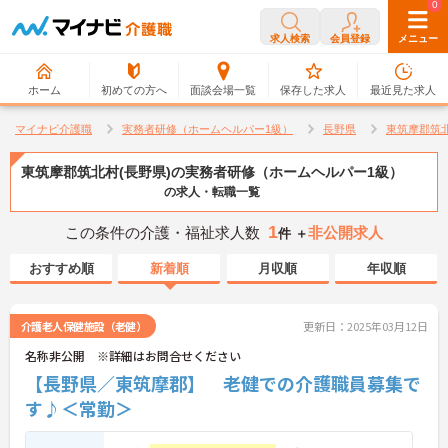
0
0
求人検索
会員登録
メニュー
ホーム
初めての方へ
面談会場一覧
保存した求人
最近見た求人
マイナビ介護職
実務者研修（ホームヘルパー1級）
長野県
東筑摩郡筑
東筑摩郡筑北村(長野県)の実務者研修（ホームヘルパー1級）
の求人・転職一覧
1
この条件の介護・福祉求人数
非公開求人
件 ＋
おすすめ順
新着順
月収順
年収順
介護老人保健施設（老健）
更新日：2025年03月12日
名称非公開 ※詳細はお問合せください
【長野県／東筑摩郡】 老健での介護職員募集で
す♪＜常勤＞