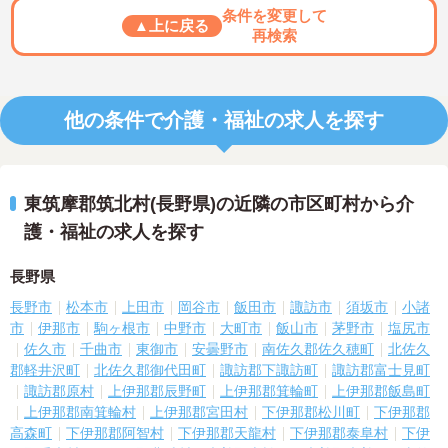
条件を変更して
▲上に戻る
再検索
他の条件で介護・福祉の求人を探す
東筑摩郡筑北村(長野県)の近隣の市区町村から介
護・福祉の求人を探す
長野県
長野市
松本市
上田市
岡谷市
飯田市
諏訪市
須坂市
小諸
市
伊那市
駒ヶ根市
中野市
大町市
飯山市
茅野市
塩尻市
佐久市
千曲市
東御市
安曇野市
南佐久郡佐久穂町
北佐久
郡軽井沢町
北佐久郡御代田町
諏訪郡下諏訪町
諏訪郡富士見町
諏訪郡原村
上伊那郡辰野町
上伊那郡箕輪町
上伊那郡飯島町
上伊那郡南箕輪村
上伊那郡宮田村
下伊那郡松川町
下伊那郡
高森町
下伊那郡阿智村
下伊那郡天龍村
下伊那郡泰阜村
下伊