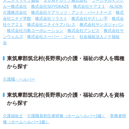
メニティライフ協会
ＳＯＭＰＯケア株式会社
ソーシャルインク
ルー株式会社
株式会社SOYOKAZE
株式会社ケア２１
ALSOK
介護株式会社
株式会社ケアリッツ・アンド・パートナーズ
株式
会社ニチイ学館
株式会社ソラスト
株式会社やさしい手
株式会
社ケア２１
株式会社ニチイケアパレス
株式会社サンガジャパン
株式会社川島コーポレーション
株式会社アンビス
株式会社サ
ンウェルズ
株式会社スーパー・コート
社会福祉法人ノテ福祉
会
東筑摩郡筑北村(長野県)の介護・福祉の求人を職種
から探す
介護職・ヘルパー
東筑摩郡筑北村(長野県)の介護・福祉の求人を資格
から探す
介護福祉士
介護職員初任者研修（ホームヘルパー2級）
実務者研
修（ホームヘルパー1級）