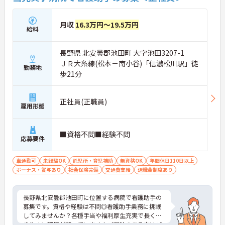
月収
16.3万円～19.5万円
給料
長野県 北安曇郡池田町 大字池田3207-1
ＪＲ大糸線(松本－南小谷)「信濃松川駅」徒
勤務地
歩21分
正社員(正職員)
雇用形態
■資格不問■経験不問
応募要件
車通勤可
未経験OK
託児所・育児補助
無資格OK
年間休日110日以上
ボーナス・賞与あり
社会保険完備
交通費支給
退職金制度あり
長野県北安曇郡池田町に位置する病院で看護助手の
募集です。資格や経験は不問◎看護助手業務に挑戦
してみませんか？各種手当や福利厚生充実で長く働
きやすい環境が整っています！ご興味のある方はご