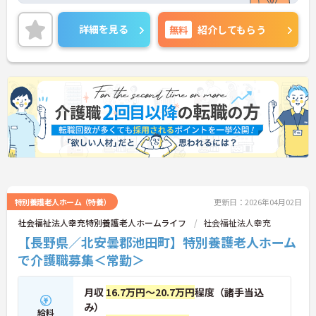
面接のポイントお伝えしますのでご気軽にお問い合
わせください。
詳細を見る
無料
紹介してもらう
特別養護老人ホーム（特養）
更新日：2026年04月02日
社会福祉法人幸充特別養護老人ホームライフ
社会福祉法人幸充
【長野県／北安曇郡池田町】特別養護老人ホーム
で介護職募集＜常勤＞
月収
16.7万円～20.7万円
程度（諸手当込
み）
給料