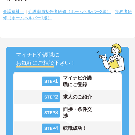
介護福祉士
介護職員初任者研修（ホームヘルパー2級）
実務者研
修（ホームヘルパー1級）
マイナビ介護職に
お気軽にご相談
下さい！
マイナビ介護
1
STEP
職にご登録
2
求人のご紹介
STEP
面接・条件交
3
STEP
渉
4
転職成功！
STEP