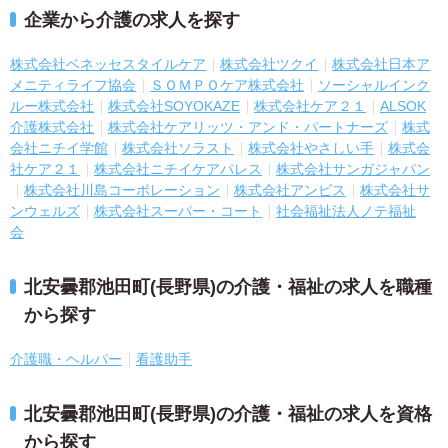
企業から介護の求人を探す
株式会社ベネッセスタイルケア
株式会社ツクイ
株式会社日本ア
メニティライフ協会
ＳＯＭＰＯケア株式会社
ソーシャルインク
ルー株式会社
株式会社SOYOKAZE
株式会社ケア２１
ALSOK
介護株式会社
株式会社ケアリッツ・アンド・パートナーズ
株式
会社ニチイ学館
株式会社ソラスト
株式会社やさしい手
株式会
社ケア２１
株式会社ニチイケアパレス
株式会社サンガジャパン
株式会社川島コーポレーション
株式会社アンビス
株式会社サ
ンウェルズ
株式会社スーパー・コート
社会福祉法人ノテ福祉
会
北安曇郡池田町(長野県)の介護・福祉の求人を職種
から探す
介護職・ヘルパー
看護助手
北安曇郡池田町(長野県)の介護・福祉の求人を資格
から探す