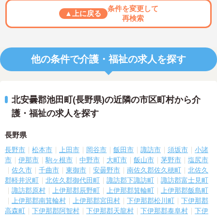
条件を変更して
▲上に戻る
再検索
他の条件で介護・福祉の求人を探す
北安曇郡池田町(長野県)の近隣の市区町村から介
護・福祉の求人を探す
長野県
長野市
松本市
上田市
岡谷市
飯田市
諏訪市
須坂市
小諸
市
伊那市
駒ヶ根市
中野市
大町市
飯山市
茅野市
塩尻市
佐久市
千曲市
東御市
安曇野市
南佐久郡佐久穂町
北佐久
郡軽井沢町
北佐久郡御代田町
諏訪郡下諏訪町
諏訪郡富士見町
諏訪郡原村
上伊那郡辰野町
上伊那郡箕輪町
上伊那郡飯島町
上伊那郡南箕輪村
上伊那郡宮田村
下伊那郡松川町
下伊那郡
高森町
下伊那郡阿智村
下伊那郡天龍村
下伊那郡泰阜村
下伊