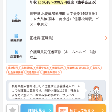
年収
250万円～398万円
程度（諸手当込み）
長野県 北安曇郡池田町 大字会染1498番地1
ＪＲ大糸線(松本－南小谷)「信濃松川駅」バ
勤務地
ス・車10分
正社員(正職員)
雇用形態
介護職員初任者研修（ホームヘルパー2級）
応募要件
以上
車通勤可
未経験OK
残業少なめ
無資格OK
年間休日110日以上
高収入
社会保険完備
交通費支給
退職金制度あり
長野県北安曇郡池田町に位置する別養護老人ホーム
にて介護職の募集です。年間休日数117日！残業も
少なめに加えて、お休み多めなので、プライベート
の時間もしっかり確保できます◎無資格の方も相談
可能で、活躍できるチャンスもございます。マイカ
ー通勤OKなので、通勤も楽々です♪ご興味ある方に
詳細を見る
無料
紹介してもらう