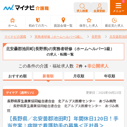
0
0
求人検索
会員登録
メニュー
ホーム
初めての方へ
面談会場一覧
保存した求人
最近見た求人
マイナビ介護職
実務者研修（ホームヘルパー1級）
長野県
北安曇郡池
北安曇郡池田町(長野県)の実務者研修（ホームヘルパー1級）
の求人・転職一覧
2
この条件の介護・福祉求人数
非公開求人
件 ＋
おすすめ順
新着順
月収順
年収順
デイケア（通所リハ）
更新日：2026年04月23日
長野県厚生農業協同組合連合会 北アルプス医療センター あづみ病院
長野県厚生農業協同組合連合会 北アルプス医療センター あづみ病
院
【長野県／北安曇郡池田町】年間休日120日！手
当充実♪病院で看護助手の募集＜正社員＞