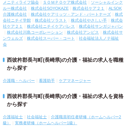
メニティライフ協会
ＳＯＭＰＯケア株式会社
ソーシャルインク
ルー株式会社
株式会社SOYOKAZE
株式会社ケア２１
ALSOK
介護株式会社
株式会社ケアリッツ・アンド・パートナーズ
株式
会社ニチイ学館
株式会社ソラスト
株式会社やさしい手
株式会
社ケア２１
株式会社ニチイケアパレス
株式会社サンガジャパン
株式会社川島コーポレーション
株式会社アンビス
株式会社サ
ンウェルズ
株式会社スーパー・コート
社会福祉法人ノテ福祉
会
西彼杵郡長与町(長崎県)の介護・福祉の求人を職種
から探す
介護職・ヘルパー
看護助手
ケアマネージャー
西彼杵郡長与町(長崎県)の介護・福祉の求人を資格
から探す
介護福祉士
社会福祉士
介護職員初任者研修（ホームヘルパー2
級）
実務者研修（ホームヘルパー1級）