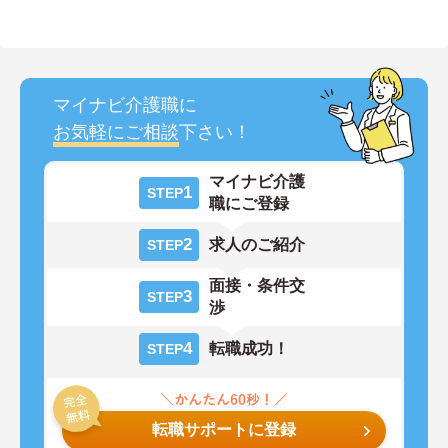
マイナビ介護職に
お気軽にご相談
下さい！
マイナビ介護
1
STEP
職にご登録
2
求人のご紹介
STEP
面接・条件交
3
STEP
渉
4
転職成功！
STEP
転職サポートに登録