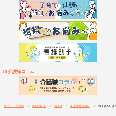
介護職コラム
マイナビ介護職
社会福祉士
長崎県
西彼杵郡長与町
長崎県の社会