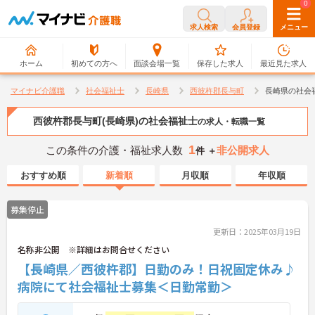
0
0
求人検索
会員登録
メニュー
ホーム
初めての方へ
面談会場一覧
保存した求人
最近見た求人
マイナビ介護職
社会福祉士
長崎県
西彼杵郡長与町
長崎県の社会
西彼杵郡長与町(長崎県)の社会福祉士
の求人・転職一覧
1
この条件の介護・福祉求人数
非公開求人
件 ＋
おすすめ順
新着順
月収順
年収順
募集停止
更新日：2025年03月19日
名称非公開 ※詳細はお問合せください
【長崎県／西彼杵郡】日勤のみ！日祝固定休み♪
病院にて社会福祉士募集＜日勤常勤＞