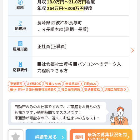
月収
18.0万円～21.0万円
程度
給料
年収
264万円～309万円
程度
長崎県 西彼杵郡長与町
勤務地
ＪＲ長崎本線(鳥栖－長崎)
正社員(正職員)
雇用形態
■社会福祉士資格 ■パソコンへのデータ入
応募要件
力程度できる方
車通勤可
未経験OK
残業少なめ
無資格OK
日勤のみ
産休･育休･介護休暇取得実績あり
社会保険完備
交通費支給
退職金制度あり
日勤帯のみのお仕事ですので、ご家庭をお持ちの方
も働きやすい勤務時間でオススメです！
車通勤が可能なので、遠くにお住まいの方もストレ
ス少なく通っていただけますよ。
ご興味ある方には、面接対策ポイントなど、さらに
最新の募集状況を問
詳細をお話しいたしますのでお気軽にご相談くださ
詳細を見る
無料
い合わせる