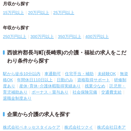
月収から探す
15万円以上
20万円以上
25万円以上
年収から探す
250万円以上
300万円以上
350万円以上
400万円以上
西彼杵郡長与町(長崎県)の介護・福祉の求人をこだ
わり条件から探す
駅から徒歩10分以内
車通勤可
住宅手当・補助
未経験OK
無資
格OK
年間休日110日以上
日勤のみ
資格取得サポート
研修制
度あり
産休･育休･介護休暇取得実績あり
残業少なめ
託児所・
育児補助あり
ボーナス・賞与あり
社会保険完備
交通費支給
退職金制度あり
企業から介護の求人を探す
株式会社ベネッセスタイルケア
株式会社ツクイ
株式会社日本ア