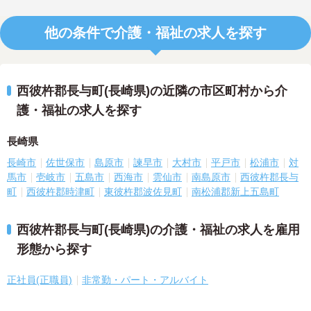
他の条件で介護・福祉の求人を探す
西彼杵郡長与町(長崎県)の近隣の市区町村から介
護・福祉の求人を探す
長崎県
長崎市
佐世保市
島原市
諫早市
大村市
平戸市
松浦市
対
馬市
壱岐市
五島市
西海市
雲仙市
南島原市
西彼杵郡長与
町
西彼杵郡時津町
東彼杵郡波佐見町
南松浦郡新上五島町
西彼杵郡長与町(長崎県)の介護・福祉の求人を雇用
形態から探す
正社員(正職員)
非常勤・パート・アルバイト