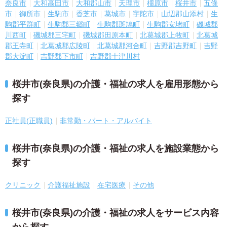
奈良市
大和高田市
大和郡山市
天理市
橿原市
桜井市
五條
市
御所市
生駒市
香芝市
葛城市
宇陀市
山辺郡山添村
生
駒郡平群町
生駒郡三郷町
生駒郡斑鳩町
生駒郡安堵町
磯城郡
川西町
磯城郡三宅町
磯城郡田原本町
北葛城郡上牧町
北葛城
郡王寺町
北葛城郡広陵町
北葛城郡河合町
吉野郡吉野町
吉野
郡大淀町
吉野郡下市町
吉野郡十津川村
桜井市(奈良県)の介護・福祉の求人を雇用形態から
探す
正社員(正職員)
非常勤・パート・アルバイト
桜井市(奈良県)の介護・福祉の求人を施設業態から
探す
クリニック
介護福祉施設
在宅医療
その他
桜井市(奈良県)の介護・福祉の求人をサービス内容