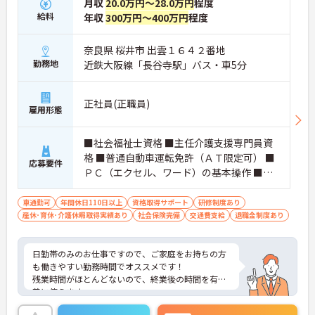
月収
20.0万円～28.0万円
程度
給料
年収
300万円～400万円
程度
奈良県 桜井市 出雲１６４２番地
勤務地
近鉄大阪線「長谷寺駅」バス・車5分
正社員(正職員)
雇用形態
■社会福祉士資格 ■主任介護支援専門員資
格 ■普通自動車運転免許（ＡＴ限定可） ■
応募要件
ＰＣ（エクセル、ワード）の基本操作 ■相
談援助業務又は、地域包括支援センター勤
務経験あれば尚可
車通勤可
年間休日110日以上
資格取得サポート
研修制度あり
産休･育休･介護休暇取得実績あり
社会保険完備
交通費支給
退職金制度あり
日勤帯のみのお仕事ですので、ご家庭をお持ちの方
も働きやすい勤務時間でオススメです！
残業時間がほとんどないので、終業後の時間を有意
義に使えます。
ご興味ある方には、面接対策ポイントなど、さらに