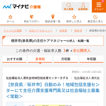
0
0
求人検索
会員登録
メニュー
ホーム
初めての方へ
面談会場一覧
保存した求人
最近見た求人
マイナビ介護職
主任ケアマネジャー
奈良県
桜井市
奈良県の主任
桜井市(奈良県)の主任ケアマネジャー
の求人・転職一覧
1
この条件の介護・福祉求人数
非公開求人
件 ＋
おすすめ順
新着順
月収順
年収順
更新日：2025年11月26日
社会福祉法人清光会地域包括支援センターきずな
社会福祉法人清光会
【奈良県／桜井市】日勤のみ！地域包括支援セン
ターにて主任介護支援専門員又は社会福祉士募集
＜常勤＞