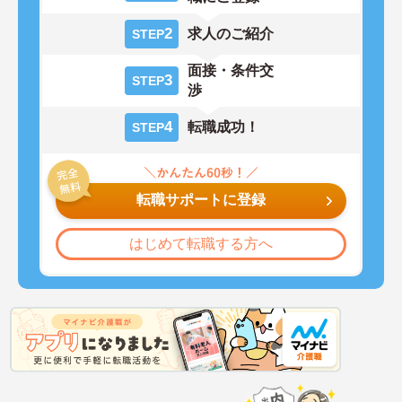
2
求人のご紹介
STEP
面接・条件交
3
STEP
渉
4
転職成功！
STEP
転職サポートに登録
はじめて転職する方へ