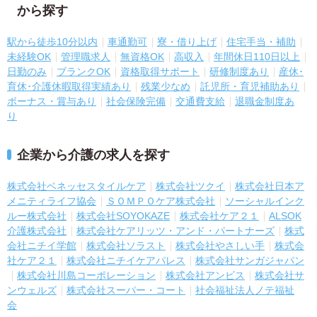
から探す
駅から徒歩10分以内
車通勤可
寮・借り上げ
住宅手当・補助
未経験OK
管理職求人
無資格OK
高収入
年間休日110日以上
日勤のみ
ブランクOK
資格取得サポート
研修制度あり
産休･
育休･介護休暇取得実績あり
残業少なめ
託児所・育児補助あり
ボーナス・賞与あり
社会保険完備
交通費支給
退職金制度あ
り
企業から介護の求人を探す
株式会社ベネッセスタイルケア
株式会社ツクイ
株式会社日本ア
メニティライフ協会
ＳＯＭＰＯケア株式会社
ソーシャルインク
ルー株式会社
株式会社SOYOKAZE
株式会社ケア２１
ALSOK
介護株式会社
株式会社ケアリッツ・アンド・パートナーズ
株式
会社ニチイ学館
株式会社ソラスト
株式会社やさしい手
株式会
社ケア２１
株式会社ニチイケアパレス
株式会社サンガジャパン
株式会社川島コーポレーション
株式会社アンビス
株式会社サ
ンウェルズ
株式会社スーパー・コート
社会福祉法人ノテ福祉
会