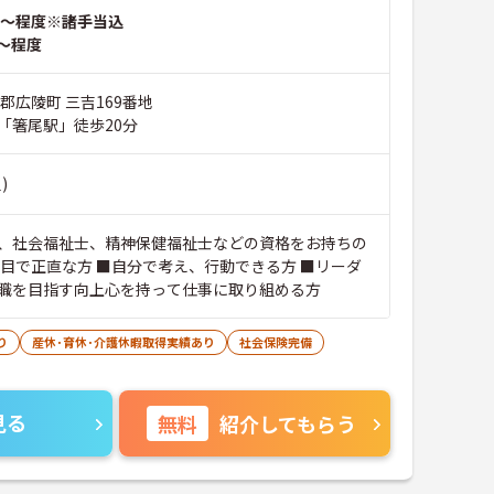
～程度※諸手当込
～程度
郡広陵町 三吉169番地
「箸尾駅」徒歩20分
)
、社会福祉士、精神保健福祉士などの資格をお持ちの
面目で正直な方 ■自分で考え、行動できる方 ■リーダ
職を目指す向上心を持って仕事に取り組める方
り
産休･育休･介護休暇取得実績あり
社会保険完備
見る
無料
紹介してもらう