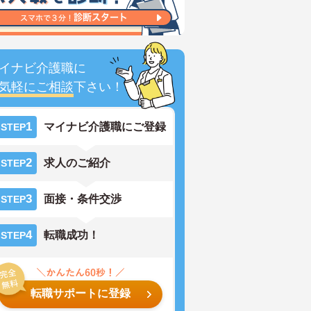
イナビ介護職に
気軽にご相談
下さい！
1
マイナビ介護職にご登録
STEP
2
求人のご紹介
STEP
3
面接・条件交渉
STEP
4
転職成功！
STEP
転職サポートに登録