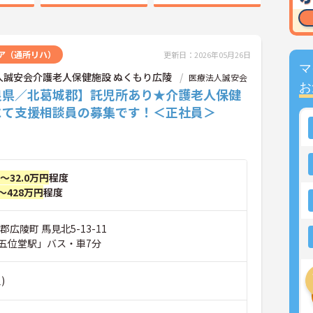
ア（通所リハ）
更新日：2026年05月26日
マ
人誠安会介護老人保健施設 ぬくもり広陵
医療法人誠安会
お
良県／北葛城郡】託児所あり★介護老人保健
にて支援相談員の募集です！＜正社員＞
円～32.0万円
程度
～428万円
程度
郡広陵町 馬見北5-13-11
五位堂駅」バス・車7分
)