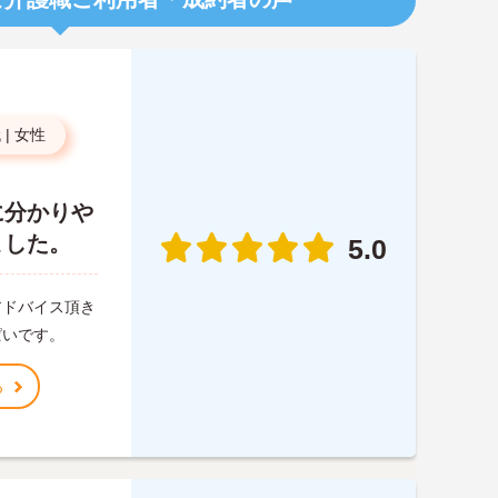
代
|
女性
に分かりや
ました。
5.0
アドバイス頂き
ぱいです。
る