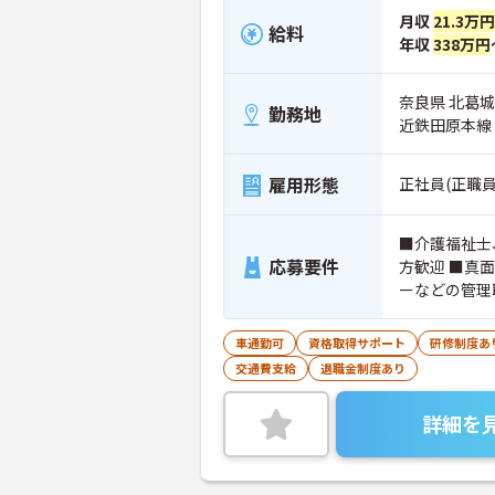
月収
21.3万円
給料
年収
338万円
奈良県 北葛城
勤務地
近鉄田原本線
雇用形態
正社員(正職員
■介護福祉士
応募要件
方歓迎 ■真
ーなどの管理
車通勤可
資格取得サポート
研修制度あ
交通費支給
退職金制度あり
詳細を