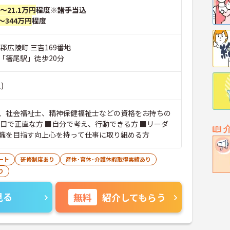
円～21.1万円
程度※諸手当込
～344万円
程度
郡広陵町 三吉169番地
「箸尾駅」徒歩20分
)
、社会福祉士、精神保健福祉士などの資格をお持ちの
面目で正直な方 ■自分で考え、行動できる方 ■リーダ
職を目指す向上心を持って仕事に取り組める方
ート
研修制度あり
産休･育休･介護休暇取得実績あり
り
見る
無料
紹介してもらう