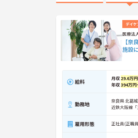
デイケ
医療法
【奈
施設
月収
29.6万
給料
年収
394万円
奈良県 北葛城
勤務地
近鉄大阪線「
雇用形態
正社員(正職員