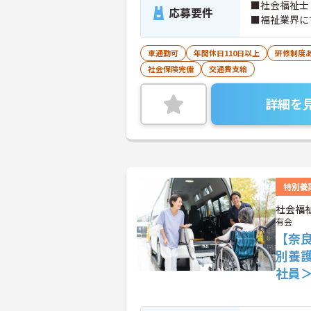
■社会福祉士
応募要件
■福祉業界に
車通勤可
年間休日110日以上
研修制度
社会保険完備
交通費支給
詳細を
特別養
社会福
有会
【奈
別養
社員