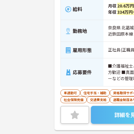
月収
20.6万
給料
年収
334万円
奈良県 北葛城
勤務地
近鉄田原本線
雇用形態
正社員(正職員
■介護福祉士
応募要件
方歓迎 ■真
ーなどの管理
車通勤可
住宅手当・補助
資格取得サポ
社会保険完備
交通費支給
退職金制度あ
詳細を