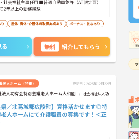
・社会福祉主事任用 ■普通自動車免許（AT限定可）
て2年以上の勤務経験
あり
産休･育休･介護休暇取得実績あり
ボーナス・賞与あり
見る
無料
紹介してもらう
護老人ホーム（特養）
更新日：2025年12月22日
祉法人功有会特別養護老人ホーム大和園
社会福祉法人功
良県／北葛城郡広陵町】資格活かせます◎特
護老人ホームにて介護職員の募集です！＜正
＞