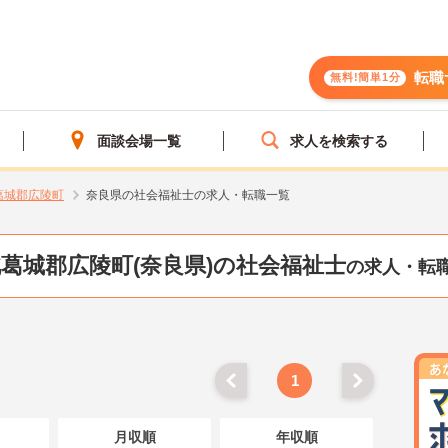
転職
無料!簡単1分
面談会場一覧
求人を検索する
葛城郡広陵町
奈良県の社会福祉士の求人・転職一覧
葛城郡広陵町(奈良県)の社会福祉士
の求人・転
1
月収順
年収順