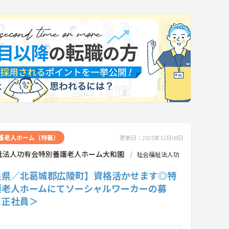
護老人ホーム（特養）
更新日：2025年12月08日
祉法人功有会特別養護老人ホーム大和園
社会福祉法人功
良県／北葛城郡広陵町】資格活かせます◎特
護老人ホームにてソーシャルワーカーの募
＜正社員＞