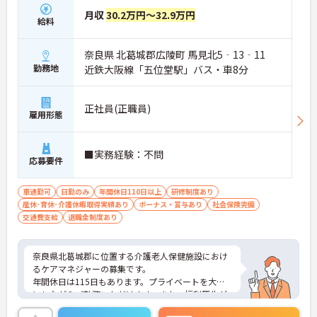
月収
30.2万円～32.9万円
給料
奈良県 北葛城郡広陵町 馬見北5‐13‐11
勤務地
近鉄大阪線「五位堂駅」バス・車8分
正社員(正職員)
雇用形態
■実務経験：不問
応募要件
車通勤可
日勤のみ
年間休日110日以上
研修制度あり
産休･育休･介護休暇取得実績あり
ボーナス・賞与あり
社会保険完備
交通費支給
退職金制度あり
奈良県北葛城郡に位置する介護老人保健施設におけ
るケアマネジャーの募集です。
年間休日は115日もあります。プライベートを大切
にしながらご勤務いただけます。また、福利厚生が
充実しています。働きやすい環境が整っており、安