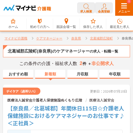
0
0
求人検索
会員登録
メニュー
ホーム
初めての方へ
面談会場一覧
保存した求人
最近見た求人
マイナビ介護職
ケアマネージャー
奈良県
北葛城郡広陵町
奈良県
北葛城郡広陵町(奈良県)のケアマネージャー
の求人・転職一覧
2
この条件の介護・福祉求人数
非公開求人
件 ＋
おすすめ順
新着順
月収順
年収順
デイケア（通所リハ）
更新日：2026年07月10日
医療法人誠安会介護老人保健施設ぬくもり広陵
医療法人誠安会
【奈良県／北葛城郡】年間休日115日☆介護老人
保健施設におけるケアマネジャーのお仕事です♪
＜正社員＞