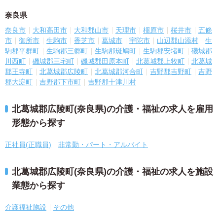
奈良県
奈良市
大和高田市
大和郡山市
天理市
橿原市
桜井市
五條
市
御所市
生駒市
香芝市
葛城市
宇陀市
山辺郡山添村
生
駒郡平群町
生駒郡三郷町
生駒郡斑鳩町
生駒郡安堵町
磯城郡
川西町
磯城郡三宅町
磯城郡田原本町
北葛城郡上牧町
北葛城
郡王寺町
北葛城郡広陵町
北葛城郡河合町
吉野郡吉野町
吉野
郡大淀町
吉野郡下市町
吉野郡十津川村
北葛城郡広陵町(奈良県)の介護・福祉の求人を雇用
形態から探す
正社員(正職員)
非常勤・パート・アルバイト
北葛城郡広陵町(奈良県)の介護・福祉の求人を施設
業態から探す
介護福祉施設
その他