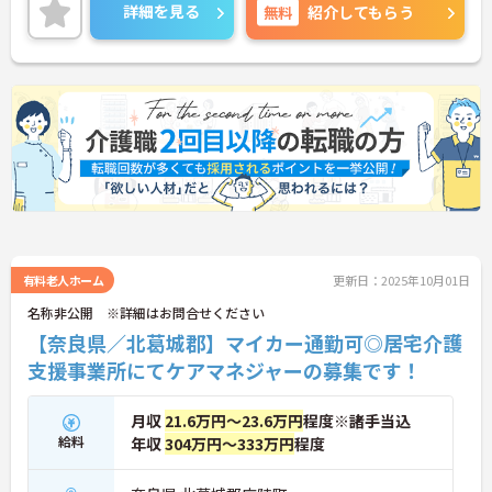
心して長くご勤務いただけます。
詳細を見る
無料
紹介してもらう
ご興味のある方には、面接対策ポイントなど、さら
に詳細をご案内しますのでお気軽にご相談くださ
い！
有料老人ホーム
更新日：2025年10月01日
名称非公開 ※詳細はお問合せください
【奈良県／北葛城郡】マイカー通勤可◎居宅介護
支援事業所にてケアマネジャーの募集です！
月収
21.6万円～23.6万円
程度※諸手当込
給料
年収
304万円～333万円
程度