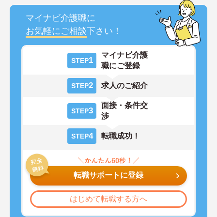
マイナビ介護職に
お気軽にご相談
下さい！
マイナビ介護
1
STEP
職にご登録
2
求人のご紹介
STEP
面接・条件交
3
STEP
渉
4
転職成功！
STEP
転職サポートに登録
はじめて転職する方へ