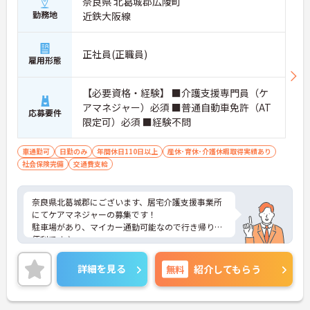
奈良県 北葛城郡広陵町
勤務地
近鉄大阪線
正社員(正職員)
雇用形態
【必要資格・経験】 ■介護支援専門員（ケ
アマネジャー）必須 ■普通自動車免許（AT
応募要件
限定可）必須 ■経験不問
車通勤可
日勤のみ
年間休日110日以上
産休･育休･介護休暇取得実績あり
社会保険完備
交通費支給
奈良県北葛城郡にございます、居宅介護支援事業所
にてケアマネジャーの募集です！
駐車場があり、マイカー通勤可能なので行き帰りが
便利です♪
賞与・昇給あり！頑張りをしっかりと評価している
ので、モチベーションを保ちやすい環境です★
詳細を見る
無料
紹介してもらう
また、育児休暇制度がありますので、ライフステー
ジに応じて長くお仕事を続けていくことができます
◎