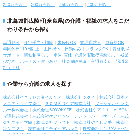
250万円以上
300万円以上
350万円以上
400万円以上
北葛城郡広陵町(奈良県)の介護・福祉の求人をこだ
わり条件から探す
車通勤可
住宅手当・補助
未経験OK
管理職求人
無資格OK
年間休日110日以上
土日祝休
日勤のみ
ブランクOK
資格取得
サポート
研修制度あり
産休･育休･介護休暇取得実績あり
残業
少なめ
ボーナス・賞与あり
社会保険完備
交通費支給
退職金
制度あり
企業から介護の求人を探す
株式会社ベネッセスタイルケア
株式会社ツクイ
株式会社日本ア
メニティライフ協会
ＳＯＭＰＯケア株式会社
ソーシャルインク
ルー株式会社
株式会社SOYOKAZE
株式会社ケア２１
ALSOK
介護株式会社
株式会社ケアリッツ・アンド・パートナーズ
株式
会社ニチイ学館
株式会社ソラスト
株式会社やさしい手
株式会
社ケア２１
株式会社ニチイケアパレス
株式会社サンガジャパン